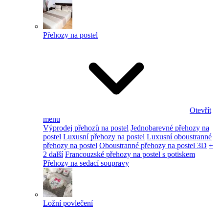
Přehozy na postel
Otevřít
menu
Výprodej přehozů na postel
Jednobarevné přehozy na
postel
Luxusní přehozy na postel
Luxusní oboustranné
přehozy na postel
Oboustranné přehozy na postel 3D
+
2 další
Francouzské přehozy na postel s potiskem
Přehozy na sedací soupravy
Ložní povlečení