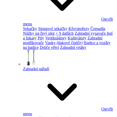
Otevřít
menu
Sekačky
Strunové sekačky
Křovinořezy
Čerpadla
Nůžky na živý plot
+ 9 dalších
Zahradní vysavače listí
a fukary
Pily
Vertikulátory
Kultivátory
Zahradní
postřikovače
Vapky (tlakové čističe)
Hadice a vozíky
na hadice
Drtiče větví
Zahradní vrtáky
Zahradní nářadí
Otevřít
menu