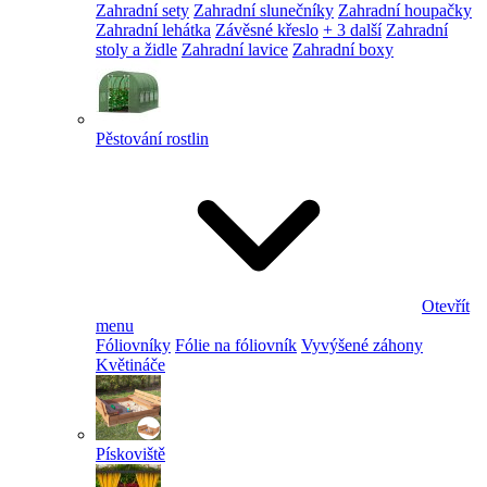
Zahradní sety
Zahradní slunečníky
Zahradní houpačky
Zahradní lehátka
Závěsné křeslo
+ 3 další
Zahradní
stoly a židle
Zahradní lavice
Zahradní boxy
Pěstování rostlin
Otevřít
menu
Fóliovníky
Fólie na fóliovník
Vyvýšené záhony
Květináče
Pískoviště