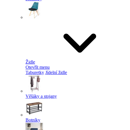
Židle
Otevřít menu
Taburetky
Jídelní židle
Věšáky a stojany
Botníky