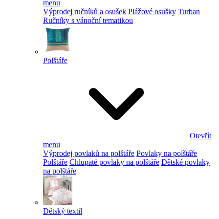
menu
Výprodej ručníků a osušek
Plážové osušky
Turban
Ručníky s vánoční tematikou
Polštáře
Otevřít
menu
Výprodej povlaků na polštáře
Povlaky na polštáře
Polštáře
Chlupaté povlaky na polštáře
Dětské povlaky
na polštáře
Dětský textil