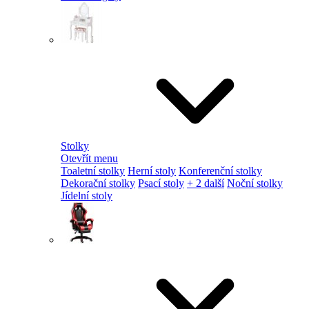
Stolky
Otevřít menu
Toaletní stolky
Herní stoly
Konferenční stolky
Dekorační stolky
Psací stoly
+ 2 další
Noční stolky
Jídelní stoly