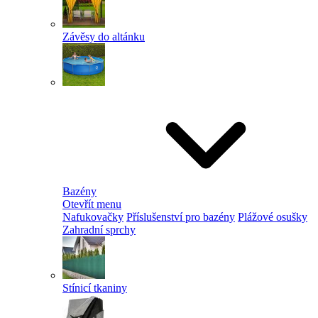
Závěsy do altánku
Bazény
Otevřít menu
Nafukovačky
Příslušenství pro bazény
Plážové osušky
Zahradní sprchy
Stínicí tkaniny