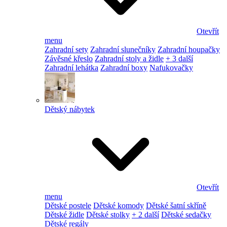
Otevřít
menu
Zahradní sety
Zahradní slunečníky
Zahradní houpačky
Závěsné křeslo
Zahradní stoly a židle
+ 3 další
Zahradní lehátka
Zahradní boxy
Nafukovačky
Dětský nábytek
Otevřít
menu
Dětské postele
Dětské komody
Dětské šatní skříně
Dětské židle
Dětské stolky
+ 2 další
Dětské sedačky
Dětské regály