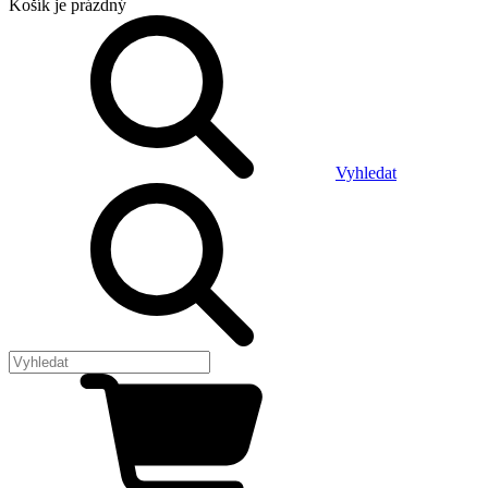
Košík
je prázdný
Vyhledat