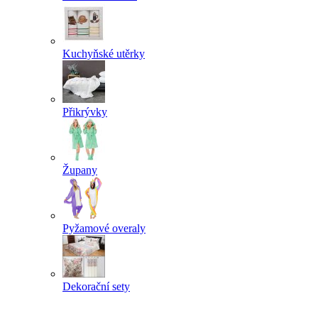
Kuchyňské utěrky
Přikrývky
Župany
Pyžamové overaly
Dekorační sety