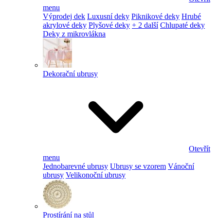
menu
Výprodej dek
Luxusní deky
Piknikové deky
Hrubé
akrylové deky
Plyšové deky
+ 2 další
Chlupaté deky
Deky z mikrovlákna
Dekorační ubrusy
Otevřít
menu
Jednobarevné ubrusy
Ubrusy se vzorem
Vánoční
ubrusy
Velikonoční ubrusy
Prostírání na stůl