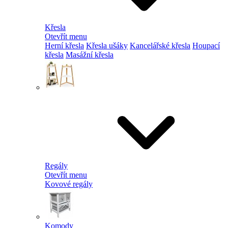
Křesla
Otevřít menu
Herní křesla
Křesla ušáky
Kancelářské křesla
Houpací
křesla
Masážní křesla
Regály
Otevřít menu
Kovové regály
Komody