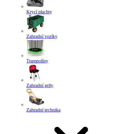
Krycí plachty
Zahradní vozíky
Trampolíny
Zahradní grily
Zahradní technika