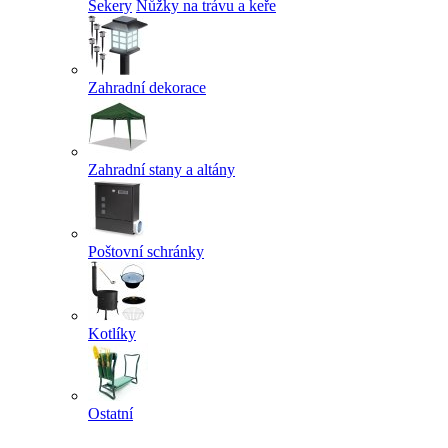
Sekery
Nůžky na trávu a keře
Zahradní dekorace
Zahradní stany a altány
Poštovní schránky
Kotlíky
Ostatní