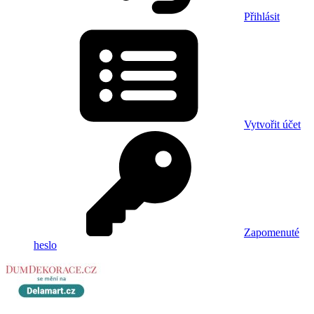
Přihlásit
Vytvořit účet
Zapomenuté
heslo