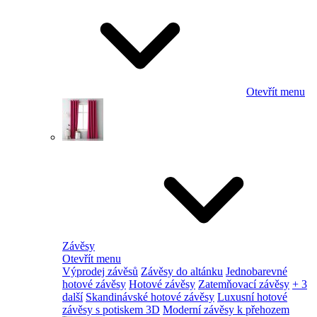
Otevřít menu
Závěsy
Otevřít menu
Výprodej závěsů
Závěsy do altánku
Jednobarevné
hotové závěsy
Hotové závěsy
Zatemňovací závěsy
+ 3
další
Skandinávské hotové závěsy
Luxusní hotové
závěsy s potiskem 3D
Moderní závěsy k přehozem