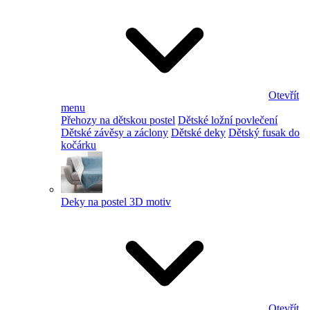
Otevřít
menu
Přehozy na dětskou postel
Dětské ložní povlečení
Dětské závěsy a záclony
Dětské deky
Dětský fusak do
kočárku
Deky na postel 3D motiv
Otevřít