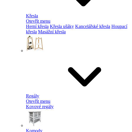
Křesla
Otevřít menu
Herní křesla
Křesla ušáky
Kancelářské křesla
Houpací
křesla
Masážní křesla
Regály
Otevřít menu
Kovové regály
Komody