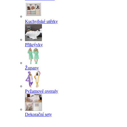
Kuchyňské utěrky
Přikrývky
Župany
Pyžamové overaly
Dekorační sety