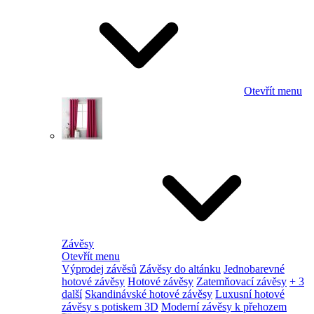
Otevřít menu
Závěsy
Otevřít menu
Výprodej závěsů
Závěsy do altánku
Jednobarevné
hotové závěsy
Hotové závěsy
Zatemňovací závěsy
+ 3
další
Skandinávské hotové závěsy
Luxusní hotové
závěsy s potiskem 3D
Moderní závěsy k přehozem