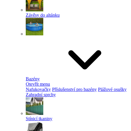
Závěsy do altánku
Bazény
Otevřít menu
Nafukovačky
Příslušenství pro bazény
Plážové osušky
Zahradní sprchy
Stínicí tkaniny