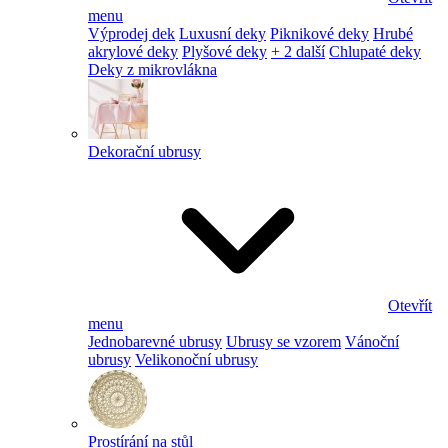
menu
Výprodej dek
Luxusní deky
Piknikové deky
Hrubé
akrylové deky
Plyšové deky
+ 2 další
Chlupaté deky
Deky z mikrovlákna
Dekorační ubrusy
Otevřít
menu
Jednobarevné ubrusy
Ubrusy se vzorem
Vánoční
ubrusy
Velikonoční ubrusy
Prostírání na stůl