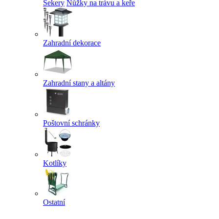
Sekery
Nůžky na trávu a keře
Zahradní dekorace
Zahradní stany a altány
Poštovní schránky
Kotlíky
Ostatní