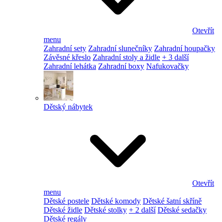
Otevřít
menu
Zahradní sety
Zahradní slunečníky
Zahradní houpačky
Závěsné křeslo
Zahradní stoly a židle
+ 3 další
Zahradní lehátka
Zahradní boxy
Nafukovačky
Dětský nábytek
Otevřít
menu
Dětské postele
Dětské komody
Dětské šatní skříně
Dětské židle
Dětské stolky
+ 2 další
Dětské sedačky
Dětské regály