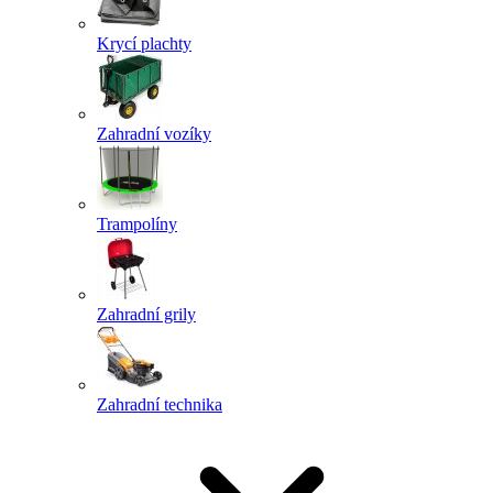
Krycí plachty
Zahradní vozíky
Trampolíny
Zahradní grily
Zahradní technika