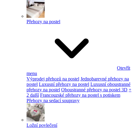
Přehozy na postel
Otevřít
menu
Výprodej přehozů na postel
Jednobarevné přehozy na
postel
Luxusní přehozy na postel
Luxusní oboustranné
přehozy na postel
Oboustranné přehozy na postel 3D
+
2 další
Francouzské přehozy na postel s potiskem
Přehozy na sedací soupravy
Ložní povlečení