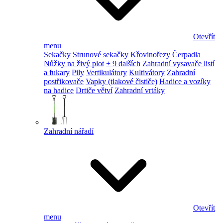
Otevřít
menu
Sekačky
Strunové sekačky
Křovinořezy
Čerpadla
Nůžky na živý plot
+ 9 dalších
Zahradní vysavače listí
a fukary
Pily
Vertikulátory
Kultivátory
Zahradní
postřikovače
Vapky (tlakové čističe)
Hadice a vozíky
na hadice
Drtiče větví
Zahradní vrtáky
Zahradní nářadí
Otevřít
menu