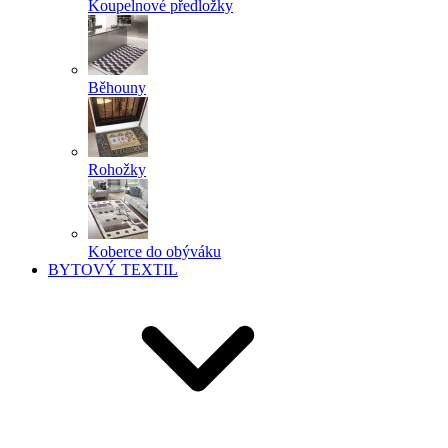
Koupelnové předložky
Běhouny
Rohožky
Koberce do obýváku
BYTOVÝ TEXTIL