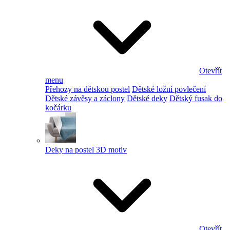
Otevřít
menu
Přehozy na dětskou postel
Dětské ložní povlečení
Dětské závěsy a záclony
Dětské deky
Dětský fusak do
kočárku
Deky na postel 3D motiv
Otevřít