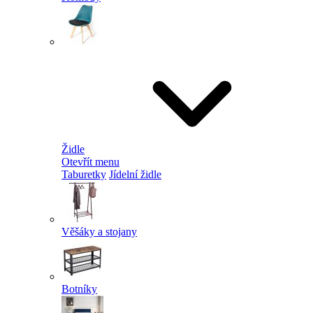
Židle
Otevřít menu
Taburetky
Jídelní židle
Věšáky a stojany
Botníky