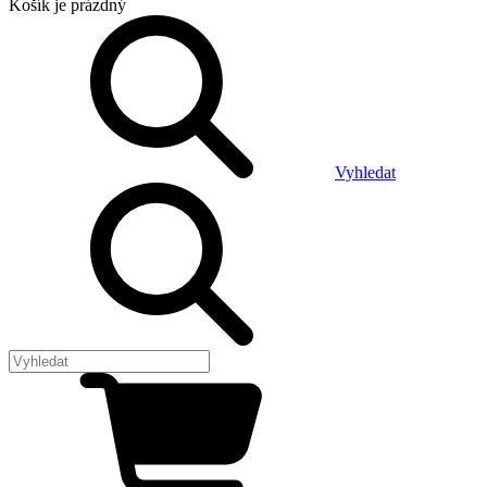
Košík
je prázdný
Vyhledat