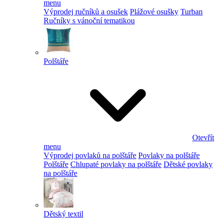
menu
Výprodej ručníků a osušek
Plážové osušky
Turban
Ručníky s vánoční tematikou
Polštáře
Otevřít
menu
Výprodej povlaků na polštáře
Povlaky na polštáře
Polštáře
Chlupaté povlaky na polštáře
Dětské povlaky
na polštáře
Dětský textil