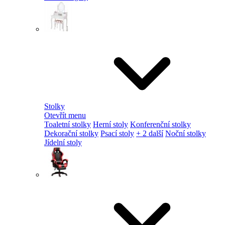
Stolky
Otevřít menu
Toaletní stolky
Herní stoly
Konferenční stolky
Dekorační stolky
Psací stoly
+ 2 další
Noční stolky
Jídelní stoly