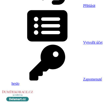
Přihlásit
Vytvořit účet
Zapomenuté
heslo