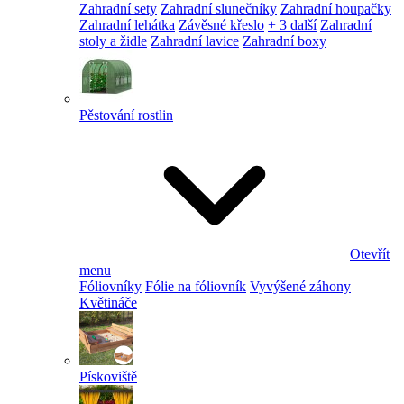
Zahradní sety
Zahradní slunečníky
Zahradní houpačky
Zahradní lehátka
Závěsné křeslo
+ 3 další
Zahradní
stoly a židle
Zahradní lavice
Zahradní boxy
Pěstování rostlin
Otevřít
menu
Fóliovníky
Fólie na fóliovník
Vyvýšené záhony
Květináče
Pískoviště