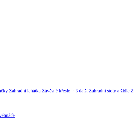
ačky
Zahradní lehátka
Závěsné křeslo
+ 3 další
Zahradní stoly a židle
Z
ětináče