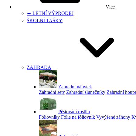
Více
☀️ LETNÍ VÝPRODEJ
ŠKOLNÍ TAŠKY
ZAHRADA
Zahradní nábytek
Zahradní sety
Zahradní slunečníky
Zahradní houp
Pěstování rostlin
Fóliovníky
Fólie na fóliovník
Vyvýšené záhony
Kv