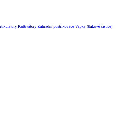
rtikulátory
Kultivátory
Zahradní postřikovače
Vapky (tlakové čističe)