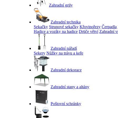
Zahradní grily
Zahradní technika
Sekačky
Strunové sekačky
Křovinořezy
Čerpadla
Hadice a vozíky na hadice
Drtiče větví
Zahradní v
Zahradní nářadí
Sekery
Nůžky na trávu a keře
Zahradní dekorace
Zahradní stany a altány
Poštovní schránky