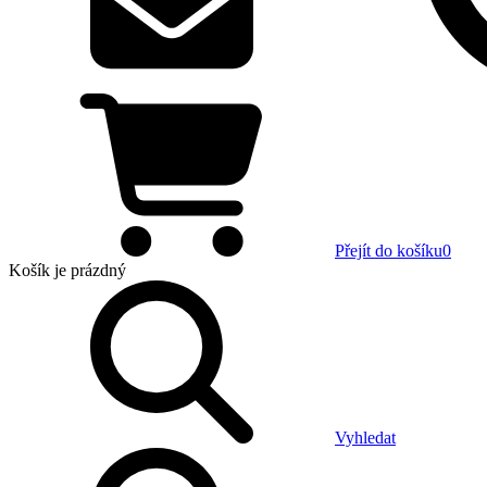
Přejít do košíku
0
Košík
je prázdný
Vyhledat