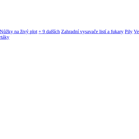
Nůžky na živý plot
+ 9 dalších
Zahradní vysavače listí a fukary
Pily
Ve
rtáky