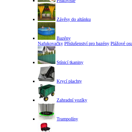
Pískoviště
Závěsy do altánku
Bazény
Nafukovačky
Příslušenství pro bazény
Plážové os
Stínicí tkaniny
Krycí plachty
Zahradní vozíky
Trampolíny