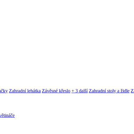
ačky
Zahradní lehátka
Závěsné křeslo
+ 3 další
Zahradní stoly a židle
Z
ětináče