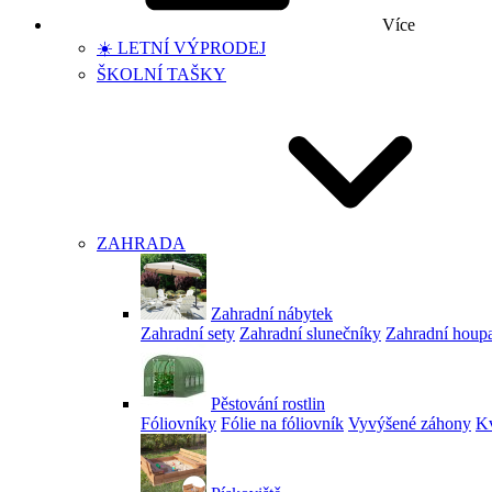
Více
☀️ LETNÍ VÝPRODEJ
ŠKOLNÍ TAŠKY
ZAHRADA
Zahradní nábytek
Zahradní sety
Zahradní slunečníky
Zahradní houp
Pěstování rostlin
Fóliovníky
Fólie na fóliovník
Vyvýšené záhony
Kv