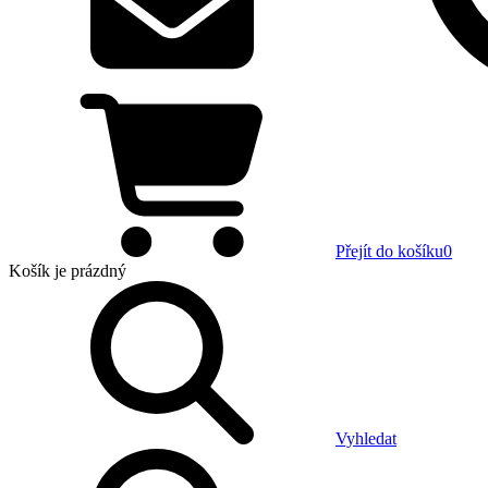
Přejít do košíku
0
Košík
je prázdný
Vyhledat