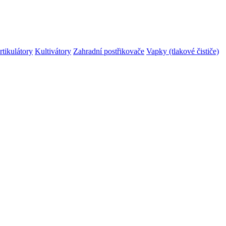
rtikulátory
Kultivátory
Zahradní postřikovače
Vapky (tlakové čističe)