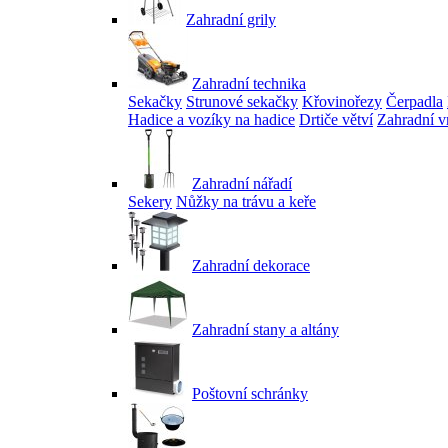
Zahradní grily
Zahradní technika
Sekačky
Strunové sekačky
Křovinořezy
Čerpadla
Hadice a vozíky na hadice
Drtiče větví
Zahradní v
Zahradní nářadí
Sekery
Nůžky na trávu a keře
Zahradní dekorace
Zahradní stany a altány
Poštovní schránky