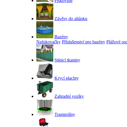
Pískoviště
Závěsy do altánku
Bazény
Nafukovačky
Příslušenství pro bazény
Plážové os
Stínicí tkaniny
Krycí plachty
Zahradní vozíky
Trampolíny