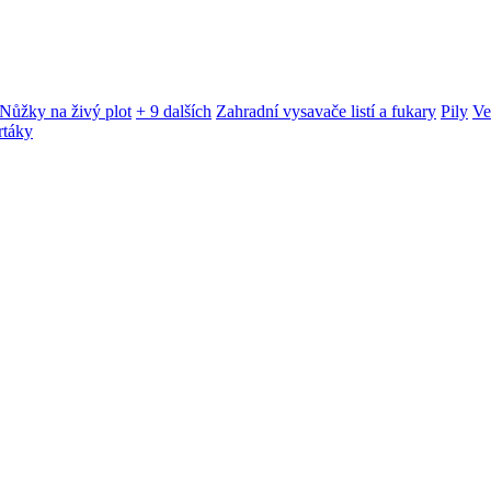
Nůžky na živý plot
+ 9 dalších
Zahradní vysavače listí a fukary
Pily
Ve
rtáky