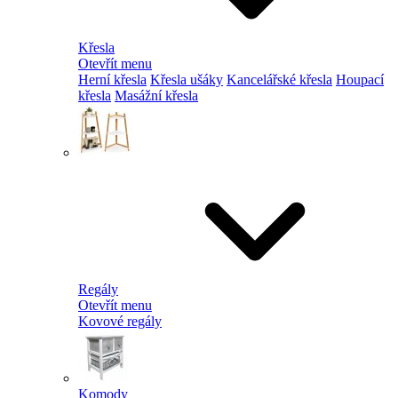
Křesla
Otevřít menu
Herní křesla
Křesla ušáky
Kancelářské křesla
Houpací
křesla
Masážní křesla
Regály
Otevřít menu
Kovové regály
Komody