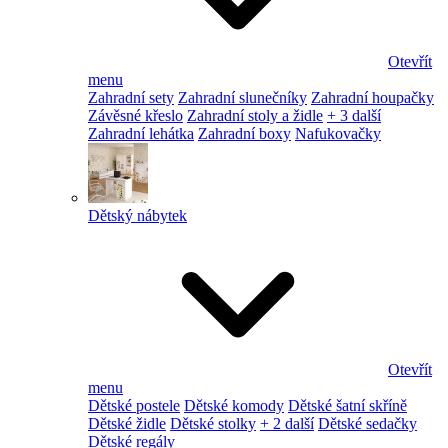
Otevřít
menu
Zahradní sety
Zahradní slunečníky
Zahradní houpačky
Závěsné křeslo
Zahradní stoly a židle
+ 3 další
Zahradní lehátka
Zahradní boxy
Nafukovačky
Dětský nábytek
Otevřít
menu
Dětské postele
Dětské komody
Dětské šatní skříně
Dětské židle
Dětské stolky
+ 2 další
Dětské sedačky
Dětské regály