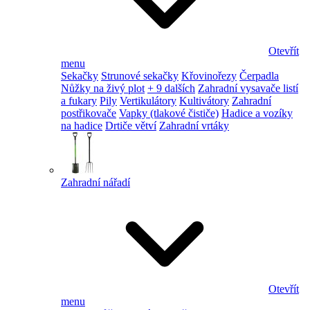
Otevřít
menu
Sekačky
Strunové sekačky
Křovinořezy
Čerpadla
Nůžky na živý plot
+ 9 dalších
Zahradní vysavače listí
a fukary
Pily
Vertikulátory
Kultivátory
Zahradní
postřikovače
Vapky (tlakové čističe)
Hadice a vozíky
na hadice
Drtiče větví
Zahradní vrtáky
Zahradní nářadí
Otevřít
menu