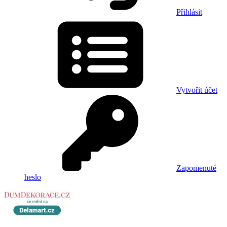
Přihlásit
Vytvořit účet
Zapomenuté
heslo