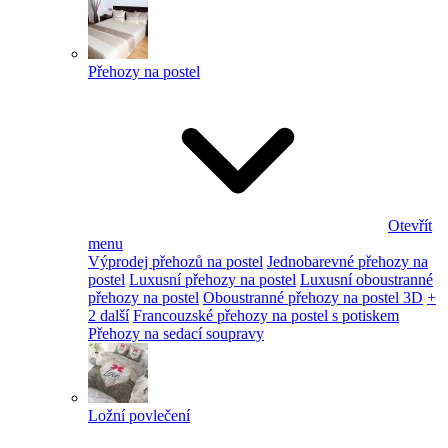
Přehozy na postel
Otevřít
menu
Výprodej přehozů na postel
Jednobarevné přehozy na
postel
Luxusní přehozy na postel
Luxusní oboustranné
přehozy na postel
Oboustranné přehozy na postel 3D
+
2 další
Francouzské přehozy na postel s potiskem
Přehozy na sedací soupravy
Ložní povlečení