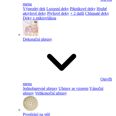
menu
Výprodej dek
Luxusní deky
Piknikové deky
Hrubé
akrylové deky
Plyšové deky
+ 2 další
Chlupaté deky
Deky z mikrovlákna
Dekorační ubrusy
Otevřít
menu
Jednobarevné ubrusy
Ubrusy se vzorem
Vánoční
ubrusy
Velikonoční ubrusy
Prostírání na stůl