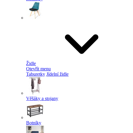
Židle
Otevřít menu
Taburetky
Jídelní židle
Věšáky a stojany
Botníky