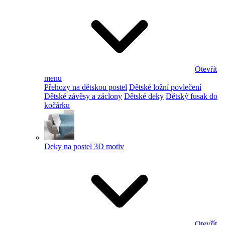
Otevřít
menu
Přehozy na dětskou postel
Dětské ložní povlečení
Dětské závěsy a záclony
Dětské deky
Dětský fusak do
kočárku
Deky na postel 3D motiv
Otevřít