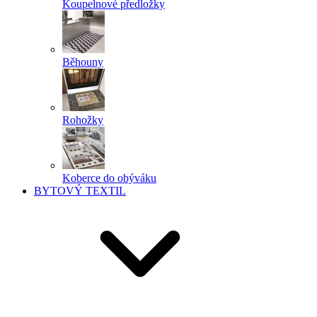
Koupelnové předložky
Běhouny
Rohožky
Koberce do obýváku
BYTOVÝ TEXTIL