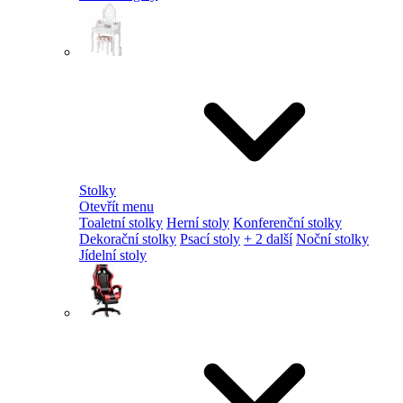
Stolky
Otevřít menu
Toaletní stolky
Herní stoly
Konferenční stolky
Dekorační stolky
Psací stoly
+ 2 další
Noční stolky
Jídelní stoly