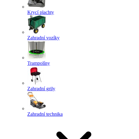
Krycí plachty
Zahradní vozíky
Trampolíny
Zahradní grily
Zahradní technika