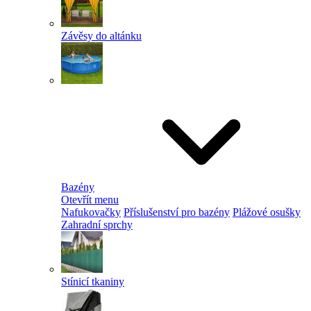
Závěsy do altánku
Bazény
Otevřít menu
Nafukovačky
Příslušenství pro bazény
Plážové osušky
Zahradní sprchy
Stínicí tkaniny