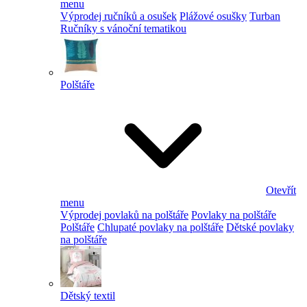
menu
Výprodej ručníků a osušek
Plážové osušky
Turban
Ručníky s vánoční tematikou
Polštáře
Otevřít
menu
Výprodej povlaků na polštáře
Povlaky na polštáře
Polštáře
Chlupaté povlaky na polštáře
Dětské povlaky
na polštáře
Dětský textil