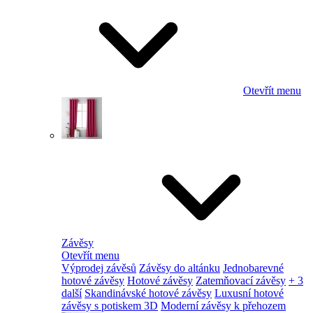
Otevřít menu
Závěsy
Otevřít menu
Výprodej závěsů
Závěsy do altánku
Jednobarevné
hotové závěsy
Hotové závěsy
Zatemňovací závěsy
+ 3
další
Skandinávské hotové závěsy
Luxusní hotové
závěsy s potiskem 3D
Moderní závěsy k přehozem