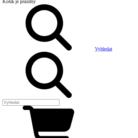
Košík
je prázdný
Vyhledat