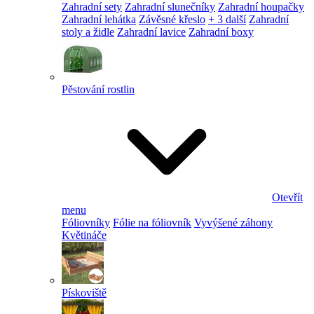
Zahradní sety
Zahradní slunečníky
Zahradní houpačky
Zahradní lehátka
Závěsné křeslo
+ 3 další
Zahradní
stoly a židle
Zahradní lavice
Zahradní boxy
Pěstování rostlin
Otevřít
menu
Fóliovníky
Fólie na fóliovník
Vyvýšené záhony
Květináče
Pískoviště