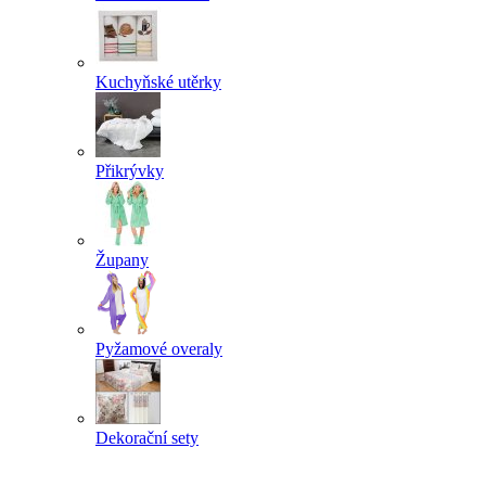
Kuchyňské utěrky
Přikrývky
Župany
Pyžamové overaly
Dekorační sety