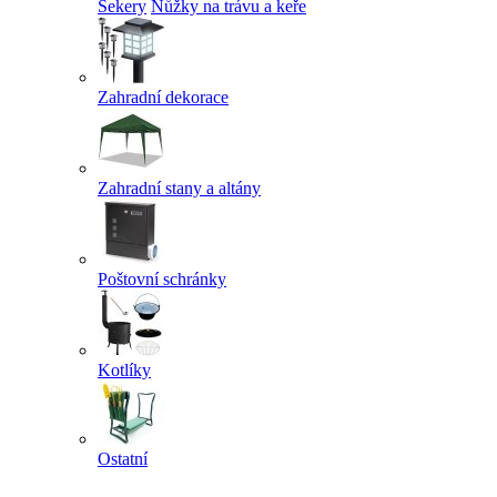
Sekery
Nůžky na trávu a keře
Zahradní dekorace
Zahradní stany a altány
Poštovní schránky
Kotlíky
Ostatní