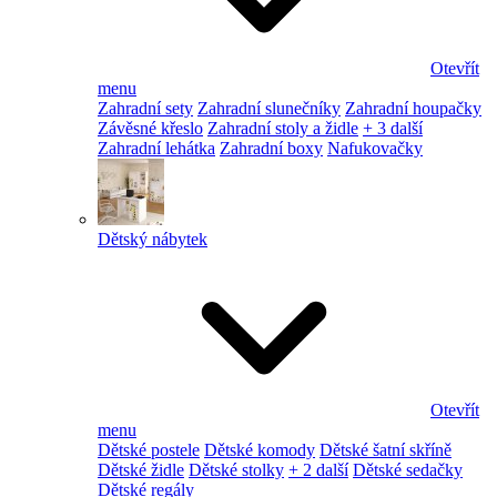
Otevřít
menu
Zahradní sety
Zahradní slunečníky
Zahradní houpačky
Závěsné křeslo
Zahradní stoly a židle
+ 3 další
Zahradní lehátka
Zahradní boxy
Nafukovačky
Dětský nábytek
Otevřít
menu
Dětské postele
Dětské komody
Dětské šatní skříně
Dětské židle
Dětské stolky
+ 2 další
Dětské sedačky
Dětské regály