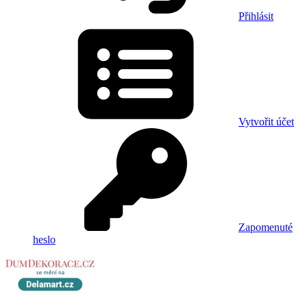
Přihlásit
Vytvořit účet
Zapomenuté
heslo