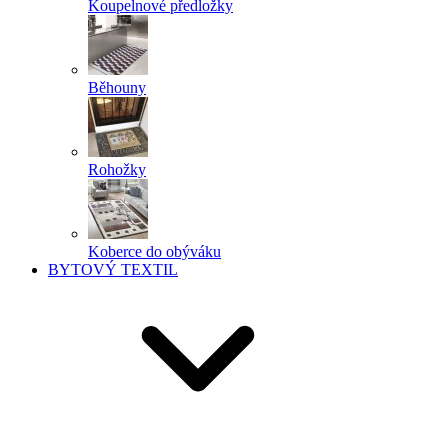
Koupelnové předložky
Běhouny
Rohožky
Koberce do obýváku
BYTOVÝ TEXTIL