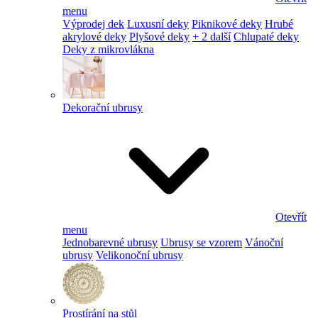
menu
Výprodej dek
Luxusní deky
Piknikové deky
Hrubé
akrylové deky
Plyšové deky
+ 2 další
Chlupaté deky
Deky z mikrovlákna
Dekorační ubrusy
Otevřít
menu
Jednobarevné ubrusy
Ubrusy se vzorem
Vánoční
ubrusy
Velikonoční ubrusy
Prostírání na stůl