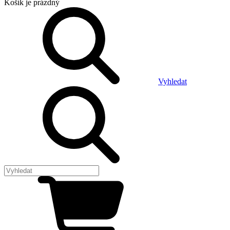
Košík
je prázdný
Vyhledat