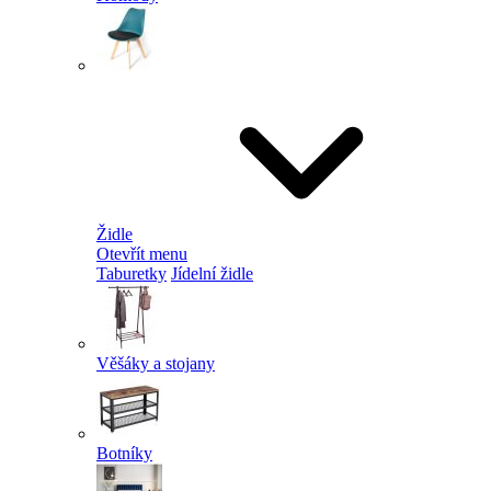
Židle
Otevřít menu
Taburetky
Jídelní židle
Věšáky a stojany
Botníky