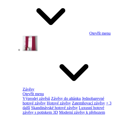
Otevřít menu
Závěsy
Otevřít menu
Výprodej závěsů
Závěsy do altánku
Jednobarevné
hotové závěsy
Hotové závěsy
Zatemňovací závěsy
+ 3
další
Skandinávské hotové závěsy
Luxusní hotové
závěsy s potiskem 3D
Moderní závěsy k přehozem