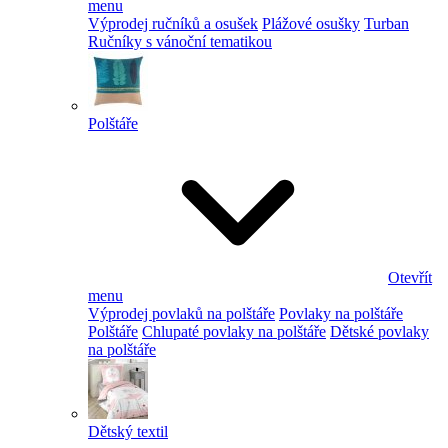
menu
Výprodej ručníků a osušek
Plážové osušky
Turban
Ručníky s vánoční tematikou
Polštáře
Otevřít
menu
Výprodej povlaků na polštáře
Povlaky na polštáře
Polštáře
Chlupaté povlaky na polštáře
Dětské povlaky
na polštáře
Dětský textil