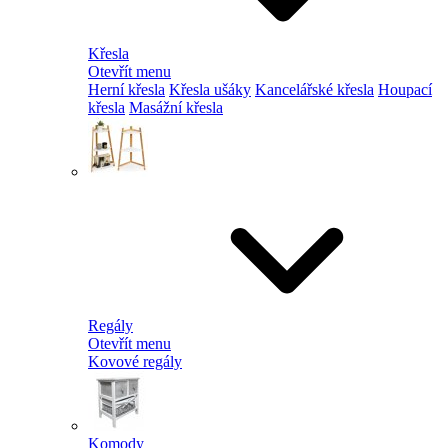
Křesla
Otevřít menu
Herní křesla
Křesla ušáky
Kancelářské křesla
Houpací
křesla
Masážní křesla
Regály
Otevřít menu
Kovové regály
Komody