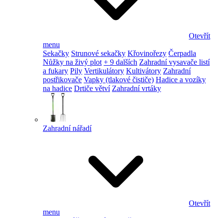
Otevřít
menu
Sekačky
Strunové sekačky
Křovinořezy
Čerpadla
Nůžky na živý plot
+ 9 dalších
Zahradní vysavače listí
a fukary
Pily
Vertikulátory
Kultivátory
Zahradní
postřikovače
Vapky (tlakové čističe)
Hadice a vozíky
na hadice
Drtiče větví
Zahradní vrtáky
Zahradní nářadí
Otevřít
menu