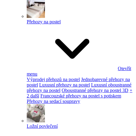
Přehozy na postel
Otevřít
menu
Výprodej přehozů na postel
Jednobarevné přehozy na
postel
Luxusní přehozy na postel
Luxusní oboustranné
přehozy na postel
Oboustranné přehozy na postel 3D
+
2 další
Francouzské přehozy na postel s potiskem
Přehozy na sedací soupravy
Ložní povlečení