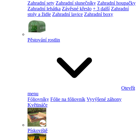
Zahradní sety
Zahradní slunečníky
Zahradní houpačky
Zahradní lehátka
Závěsné křeslo
+ 3 další
Zahradní
stoly a židle
Zahradní lavice
Zahradní boxy
Pěstování rostlin
Otevřít
menu
Fóliovníky
Fólie na fóliovník
Vyvýšené záhony
Květináče
Pískoviště