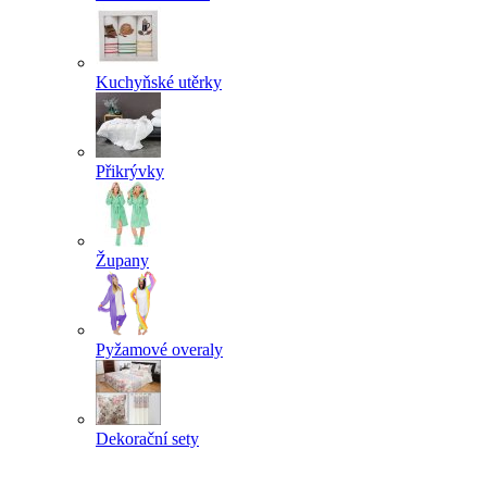
Kuchyňské utěrky
Přikrývky
Župany
Pyžamové overaly
Dekorační sety