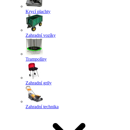
Krycí plachty
Zahradní vozíky
Trampolíny
Zahradní grily
Zahradní technika