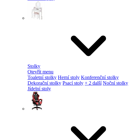
Stolky
Otevřít menu
Toaletní stolky
Herní stoly
Konferenční stolky
Dekorační stolky
Psací stoly
+ 2 další
Noční stolky
Jídelní stoly