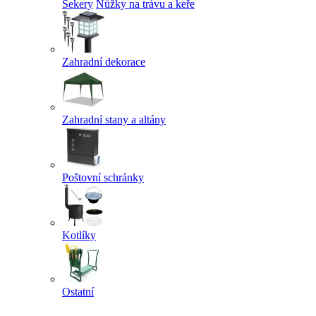
Sekery
Nůžky na trávu a keře
Zahradní dekorace
Zahradní stany a altány
Poštovní schránky
Kotlíky
Ostatní