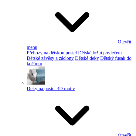
Otevřít
menu
Přehozy na dětskou postel
Dětské ložní povlečení
Dětské závěsy a záclony
Dětské deky
Dětský fusak do
kočárku
Deky na postel 3D motiv
Otevřít