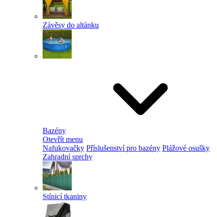
Závěsy do altánku
Bazény
Otevřít menu
Nafukovačky
Příslušenství pro bazény
Plážové osušky
Zahradní sprchy
Stínicí tkaniny