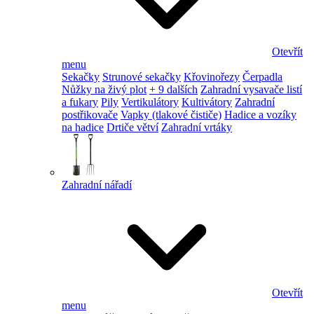
Otevřít
menu
Sekačky
Strunové sekačky
Křovinořezy
Čerpadla
Nůžky na živý plot
+ 9 dalších
Zahradní vysavače listí
a fukary
Pily
Vertikulátory
Kultivátory
Zahradní
postřikovače
Vapky (tlakové čističe)
Hadice a vozíky
na hadice
Drtiče větví
Zahradní vrtáky
Zahradní nářadí
Otevřít
menu