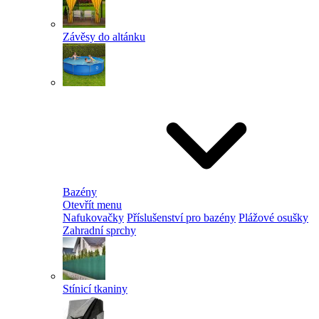
Závěsy do altánku
Bazény
Otevřít menu
Nafukovačky
Příslušenství pro bazény
Plážové osušky
Zahradní sprchy
Stínicí tkaniny