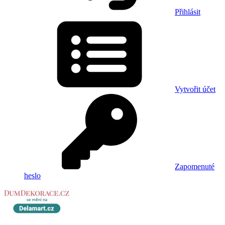
Přihlásit
Vytvořit účet
Zapomenuté
heslo