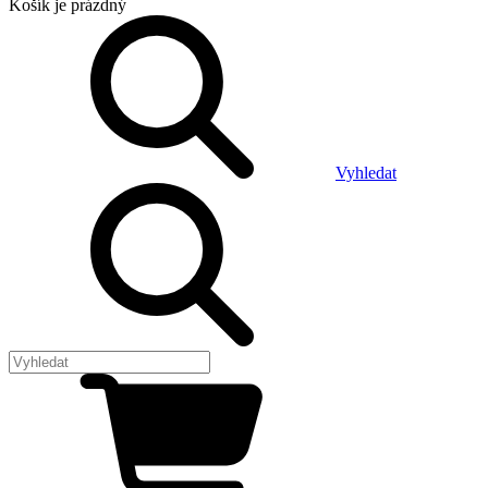
Košík
je prázdný
Vyhledat