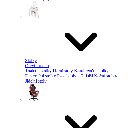
Stolky
Otevřít menu
Toaletní stolky
Herní stoly
Konferenční stolky
Dekorační stolky
Psací stoly
+ 2 další
Noční stolky
Jídelní stoly