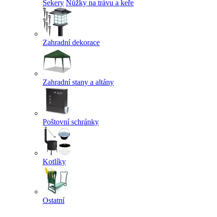
Sekery
Nůžky na trávu a keře
Zahradní dekorace
Zahradní stany a altány
Poštovní schránky
Kotlíky
Ostatní