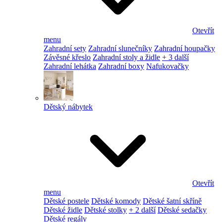
Otevřít
menu
Zahradní sety
Zahradní slunečníky
Zahradní houpačky
Závěsné křeslo
Zahradní stoly a židle
+ 3 další
Zahradní lehátka
Zahradní boxy
Nafukovačky
Dětský nábytek
Otevřít
menu
Dětské postele
Dětské komody
Dětské šatní skříně
Dětské židle
Dětské stolky
+ 2 další
Dětské sedačky
Dětské regály