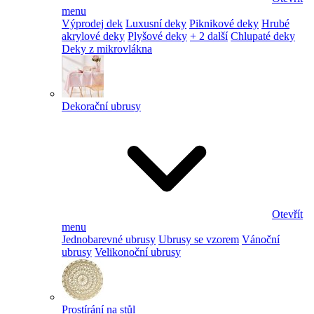
menu
Výprodej dek
Luxusní deky
Piknikové deky
Hrubé
akrylové deky
Plyšové deky
+ 2 další
Chlupaté deky
Deky z mikrovlákna
Dekorační ubrusy
Otevřít
menu
Jednobarevné ubrusy
Ubrusy se vzorem
Vánoční
ubrusy
Velikonoční ubrusy
Prostírání na stůl