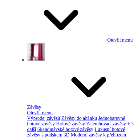
Otevřít menu
Závěsy
Otevřít menu
Výprodej závěsů
Závěsy do altánku
Jednobarevné
hotové závěsy
Hotové závěsy
Zatemňovací závěsy
+ 3
další
Skandinávské hotové závěsy
Luxusní hotové
závěsy s potiskem 3D
Moderní závěsy k přehozem