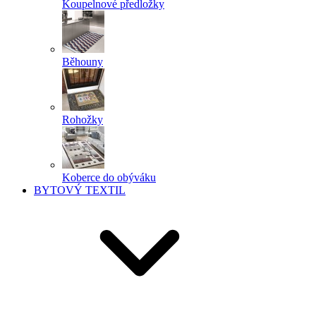
Koupelnové předložky
Běhouny
Rohožky
Koberce do obýváku
BYTOVÝ TEXTIL