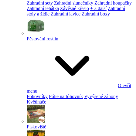
Zahradní sety
Zahradní slunečníky
Zahradní houpačky
Zahradní lehátka
Závěsné křeslo
+ 3 další
Zahradní
stoly a židle
Zahradní lavice
Zahradní boxy
Pěstování rostlin
Otevřít
menu
Fóliovníky
Fólie na fóliovník
Vyvýšené záhony
Květináče
Pískoviště