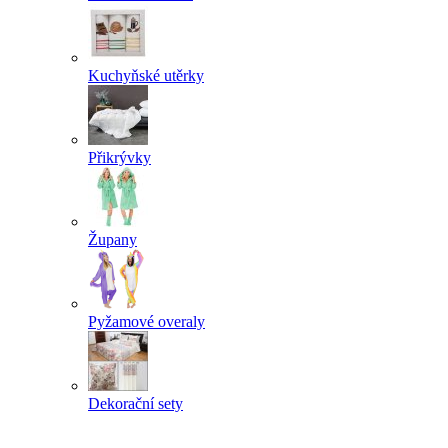
Kuchyňské utěrky
Přikrývky
Župany
Pyžamové overaly
Dekorační sety