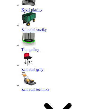
Krycí plachty
Zahradní vozíky
Trampolíny
Zahradní grily
Zahradní technika