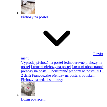
Přehozy na postel
Otevřít
menu
Výprodej přehozů na postel
Jednobarevné přehozy na
postel
Luxusní přehozy na postel
Luxusní oboustranné
přehozy na postel
Oboustranné přehozy na postel 3D
+
2 další
Francouzské přehozy na postel s potiskem
Přehozy na sedací soupravy
Ložní povlečení