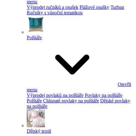
menu
Výprodej ručníků a osušek
Plážové osušky
Turban
Ručníky s vánoční tematikou
Polštáře
Otevřít
menu
Výprodej povlaků na polštáře
Povlaky na polštáře
Polštáře
Chlupaté povlaky na polštáře
Dětské povlaky
na polštáře
Dětský textil