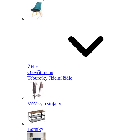
Židle
Otevřít menu
Taburetky
Jídelní židle
Věšáky a stojany
Botníky