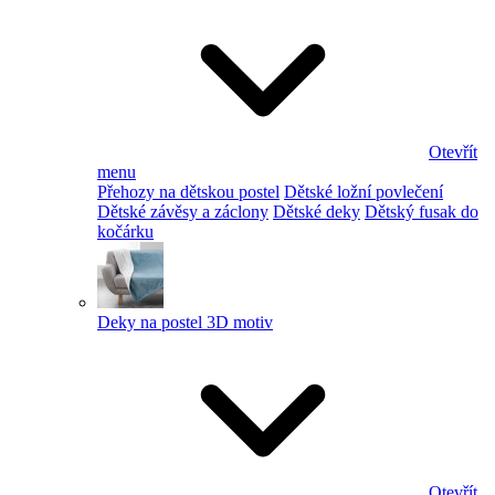
Otevřít
menu
Přehozy na dětskou postel
Dětské ložní povlečení
Dětské závěsy a záclony
Dětské deky
Dětský fusak do
kočárku
Deky na postel 3D motiv
Otevřít