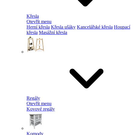
Křesla
Otevřít menu
Herní křesla
Křesla ušáky
Kancelářské křesla
Houpací
křesla
Masážní křesla
Regály
Otevřít menu
Kovové regály
Komody