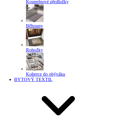
Koupelnové předložky
Běhouny
Rohožky
Koberce do obýváku
BYTOVÝ TEXTIL