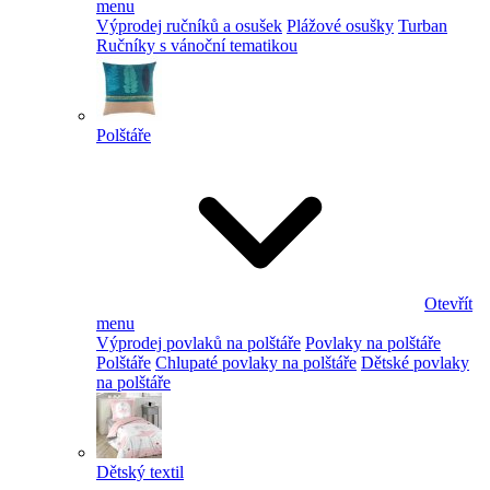
menu
Výprodej ručníků a osušek
Plážové osušky
Turban
Ručníky s vánoční tematikou
Polštáře
Otevřít
menu
Výprodej povlaků na polštáře
Povlaky na polštáře
Polštáře
Chlupaté povlaky na polštáře
Dětské povlaky
na polštáře
Dětský textil