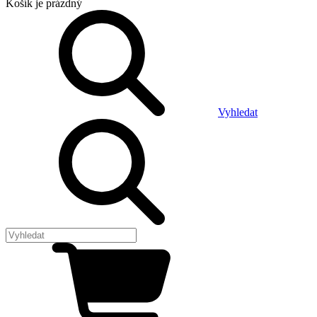
Košík
je prázdný
Vyhledat