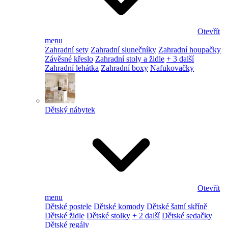
Otevřít
menu
Zahradní sety
Zahradní slunečníky
Zahradní houpačky
Závěsné křeslo
Zahradní stoly a židle
+ 3 další
Zahradní lehátka
Zahradní boxy
Nafukovačky
Dětský nábytek
Otevřít
menu
Dětské postele
Dětské komody
Dětské šatní skříně
Dětské židle
Dětské stolky
+ 2 další
Dětské sedačky
Dětské regály