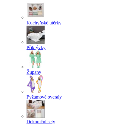
Kuchyňské utěrky
Přikrývky
Župany
Pyžamové overaly
Dekorační sety