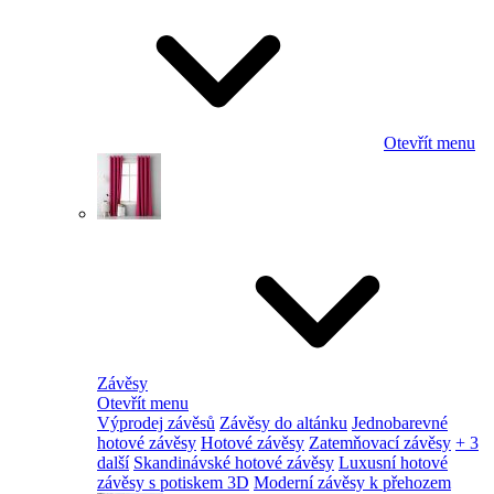
Otevřít menu
Závěsy
Otevřít menu
Výprodej závěsů
Závěsy do altánku
Jednobarevné
hotové závěsy
Hotové závěsy
Zatemňovací závěsy
+ 3
další
Skandinávské hotové závěsy
Luxusní hotové
závěsy s potiskem 3D
Moderní závěsy k přehozem