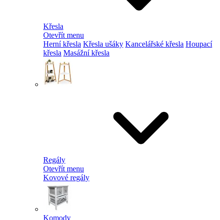
Křesla
Otevřít menu
Herní křesla
Křesla ušáky
Kancelářské křesla
Houpací
křesla
Masážní křesla
Regály
Otevřít menu
Kovové regály
Komody