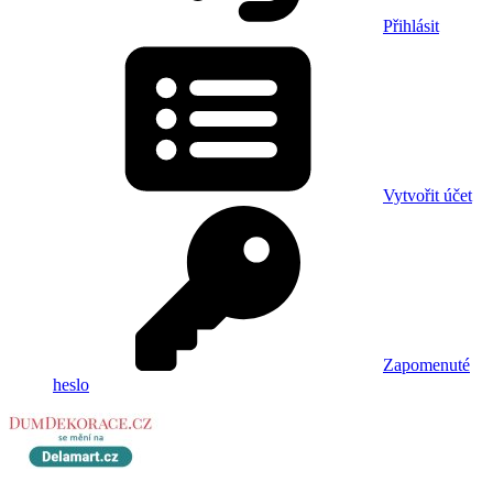
Přihlásit
Vytvořit účet
Zapomenuté
heslo