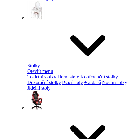
Stolky
Otevřít menu
Toaletní stolky
Herní stoly
Konferenční stolky
Dekorační stolky
Psací stoly
+ 2 další
Noční stolky
Jídelní stoly