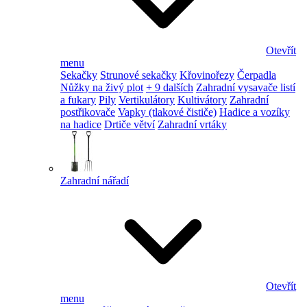
Otevřít
menu
Sekačky
Strunové sekačky
Křovinořezy
Čerpadla
Nůžky na živý plot
+ 9 dalších
Zahradní vysavače listí
a fukary
Pily
Vertikulátory
Kultivátory
Zahradní
postřikovače
Vapky (tlakové čističe)
Hadice a vozíky
na hadice
Drtiče větví
Zahradní vrtáky
Zahradní nářadí
Otevřít
menu