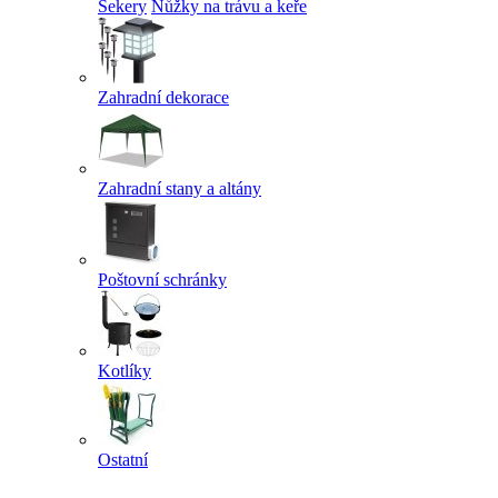
Sekery
Nůžky na trávu a keře
Zahradní dekorace
Zahradní stany a altány
Poštovní schránky
Kotlíky
Ostatní