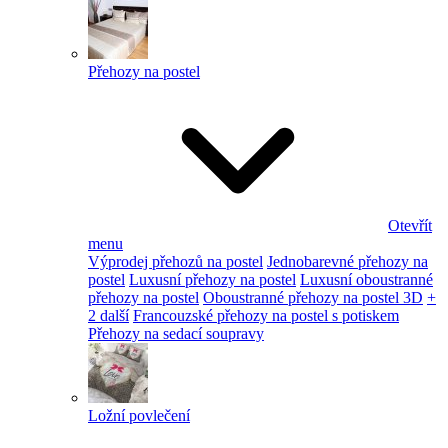
Přehozy na postel
Otevřít
menu
Výprodej přehozů na postel
Jednobarevné přehozy na
postel
Luxusní přehozy na postel
Luxusní oboustranné
přehozy na postel
Oboustranné přehozy na postel 3D
+
2 další
Francouzské přehozy na postel s potiskem
Přehozy na sedací soupravy
Ložní povlečení