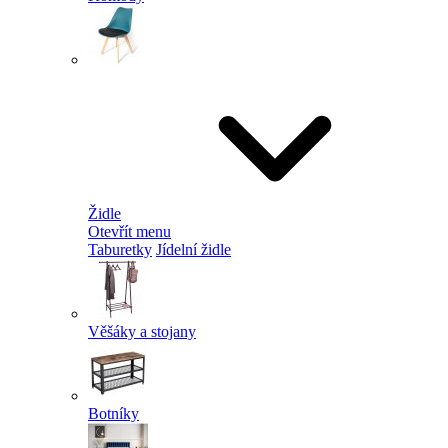
Židle
Otevřít menu
Taburetky
Jídelní židle
Věšáky a stojany
Botníky