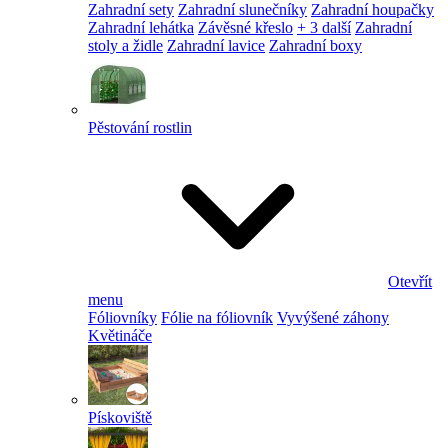
Zahradní sety
Zahradní slunečníky
Zahradní houpačky
Zahradní lehátka
Závěsné křeslo
+ 3 další
Zahradní
stoly a židle
Zahradní lavice
Zahradní boxy
Pěstování rostlin
Otevřít
menu
Fóliovníky
Fólie na fóliovník
Vyvýšené záhony
Květináče
Pískoviště