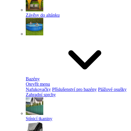
Závěsy do altánku
Bazény
Otevřít menu
Nafukovačky
Příslušenství pro bazény
Plážové osušky
Zahradní sprchy
Stínicí tkaniny