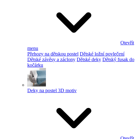
Otevřít
menu
Přehozy na dětskou postel
Dětské ložní povlečení
Dětské závěsy a záclony
Dětské deky
Dětský fusak do
kočárku
Deky na postel 3D motiv
Otevřít