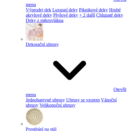
menu
Výprodej dek
Luxusní deky
Piknikové deky
Hrubé
akrylové deky
Plyšové deky
+ 2 další
Chlupaté deky
Deky z mikrovlákna
Dekorační ubrusy
Otevřít
menu
Jednobarevné ubrusy
Ubrusy se vzorem
Vánoční
ubrusy
Velikonoční ubrusy
Prostírání na stůl