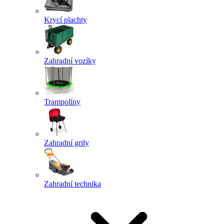
Krycí plachty
Zahradní vozíky
Trampolíny
Zahradní grily
Zahradní technika