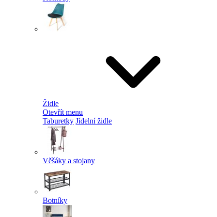
Židle
Otevřít menu
Taburetky
Jídelní židle
Věšáky a stojany
Botníky