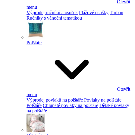
Otevřít
menu
Výprodej ručníků a osušek
Plážové osušky
Turban
Ručníky s vánoční tematikou
Polštáře
Otevřít
menu
Výprodej povlaků na polštáře
Povlaky na polštáře
Polštáře
Chlupaté povlaky na polštáře
Dětské povlaky
na polštáře