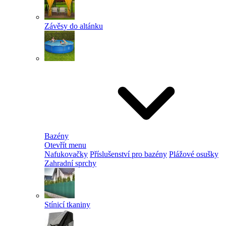
Závěsy do altánku
Bazény
Otevřít menu
Nafukovačky
Příslušenství pro bazény
Plážové osušky
Zahradní sprchy
Stínicí tkaniny