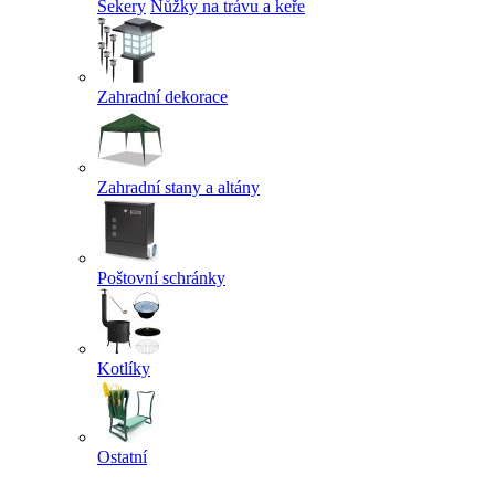
Sekery
Nůžky na trávu a keře
Zahradní dekorace
Zahradní stany a altány
Poštovní schránky
Kotlíky
Ostatní