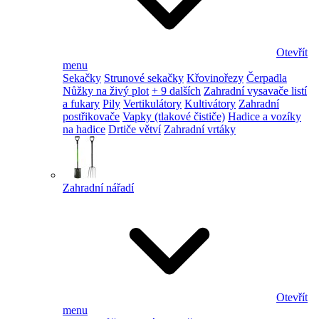
Otevřít
menu
Sekačky
Strunové sekačky
Křovinořezy
Čerpadla
Nůžky na živý plot
+ 9 dalších
Zahradní vysavače listí
a fukary
Pily
Vertikulátory
Kultivátory
Zahradní
postřikovače
Vapky (tlakové čističe)
Hadice a vozíky
na hadice
Drtiče větví
Zahradní vrtáky
Zahradní nářadí
Otevřít
menu