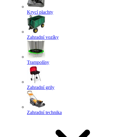
Krycí plachty
Zahradní vozíky
Trampolíny
Zahradní grily
Zahradní technika