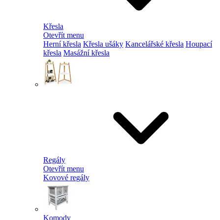
Křesla
Otevřít menu
Herní křesla
Křesla ušáky
Kancelářské křesla
Houpací
křesla
Masážní křesla
Regály
Otevřít menu
Kovové regály
Komody