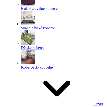
Kulaté a oválné koberce
Skandinávské koberce
Dětské koberce
Koberce do koupelny
Otevřít