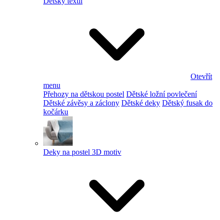
Dětský textil
Otevřít
menu
Přehozy na dětskou postel
Dětské ložní povlečení
Dětské závěsy a záclony
Dětské deky
Dětský fusak do
kočárku
Deky na postel 3D motiv