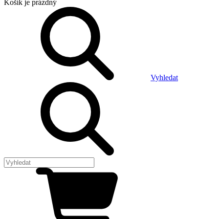
Košík
je prázdný
Vyhledat