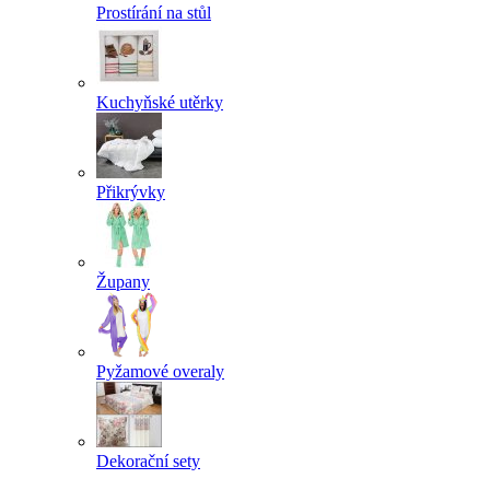
Prostírání na stůl
Kuchyňské utěrky
Přikrývky
Župany
Pyžamové overaly
Dekorační sety