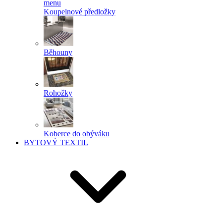
menu
Koupelnové předložky
Běhouny
Rohožky
Koberce do obýváku
BYTOVÝ TEXTIL