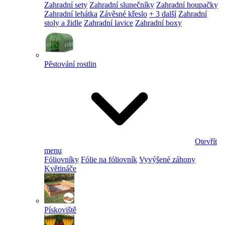
Zahradní sety
Zahradní slunečníky
Zahradní houpačky
Zahradní lehátka
Závěsné křeslo
+ 3 další
Zahradní
stoly a židle
Zahradní lavice
Zahradní boxy
Pěstování rostlin
Otevřít
menu
Fóliovníky
Fólie na fóliovník
Vyvýšené záhony
Květináče
Pískoviště