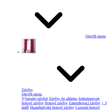
Otevřít menu
Závěsy
Otevřít menu
Výprodej závěsů
Závěsy do altánku
Jednobarevné
hotové závěsy
Hotové závěsy
Zatemňovací závěsy
+ 3
další
Skandinávské hotové závěsy
Luxusní hotové