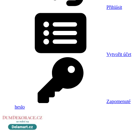
Přihlásit
Vytvořit účet
Zapomenuté
heslo