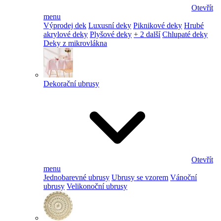
Otevřít
menu
Výprodej dek
Luxusní deky
Piknikové deky
Hrubé
akrylové deky
Plyšové deky
+ 2 další
Chlupaté deky
Deky z mikrovlákna
Dekorační ubrusy
Otevřít
menu
Jednobarevné ubrusy
Ubrusy se vzorem
Vánoční
ubrusy
Velikonoční ubrusy