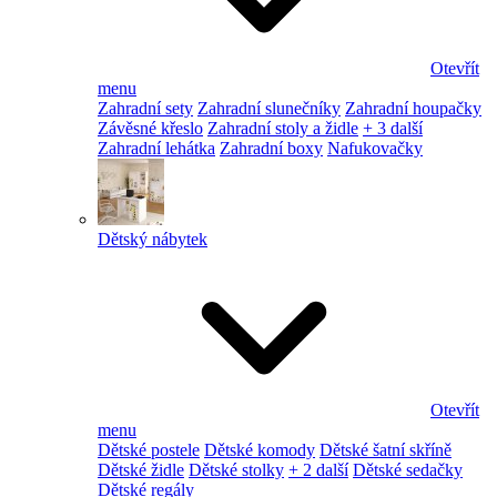
Otevřít
menu
Zahradní sety
Zahradní slunečníky
Zahradní houpačky
Závěsné křeslo
Zahradní stoly a židle
+ 3 další
Zahradní lehátka
Zahradní boxy
Nafukovačky
Dětský nábytek
Otevřít
menu
Dětské postele
Dětské komody
Dětské šatní skříně
Dětské židle
Dětské stolky
+ 2 další
Dětské sedačky
Dětské regály