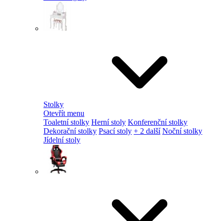
Stolky
Otevřít menu
Toaletní stolky
Herní stoly
Konferenční stolky
Dekorační stolky
Psací stoly
+ 2 další
Noční stolky
Jídelní stoly