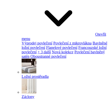
Otevřít
menu
Výprodej povlečení
Povlečení z mikrovlákna
Bavlněné
ložní povlečení
Flanelové povlečení
Francouzské ložní
povlečení
+ 3 další
Nová kolekce
Povlečení bavlněný
satén
Oboustranné povlečení
Ložní prostěradla
Záclony