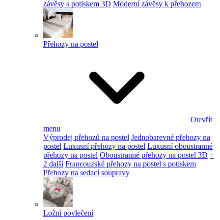
závěsy s potiskem 3D
Moderní závěsy k přehozem
Přehozy na postel
Otevřít
menu
Výprodej přehozů na postel
Jednobarevné přehozy na
postel
Luxusní přehozy na postel
Luxusní oboustranné
přehozy na postel
Oboustranné přehozy na postel 3D
+
2 další
Francouzské přehozy na postel s potiskem
Přehozy na sedací soupravy
Ložní povlečení