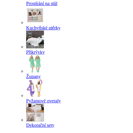
Prostírání na stůl
Kuchyňské utěrky
Přikrývky
Župany
Pyžamové overaly
Dekorační sety