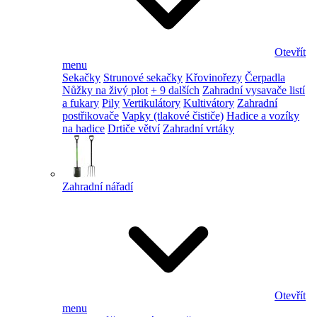
Otevřít
menu
Sekačky
Strunové sekačky
Křovinořezy
Čerpadla
Nůžky na živý plot
+ 9 dalších
Zahradní vysavače listí
a fukary
Pily
Vertikulátory
Kultivátory
Zahradní
postřikovače
Vapky (tlakové čističe)
Hadice a vozíky
na hadice
Drtiče větví
Zahradní vrtáky
Zahradní nářadí
Otevřít
menu