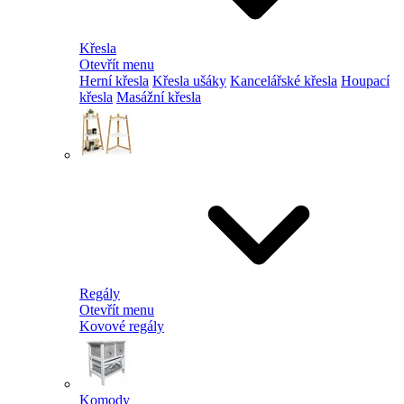
Křesla
Otevřít menu
Herní křesla
Křesla ušáky
Kancelářské křesla
Houpací
křesla
Masážní křesla
Regály
Otevřít menu
Kovové regály
Komody