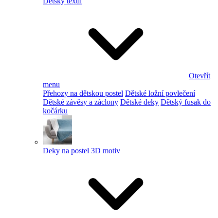
Dětský textil
Otevřít
menu
Přehozy na dětskou postel
Dětské ložní povlečení
Dětské závěsy a záclony
Dětské deky
Dětský fusak do
kočárku
Deky na postel 3D motiv