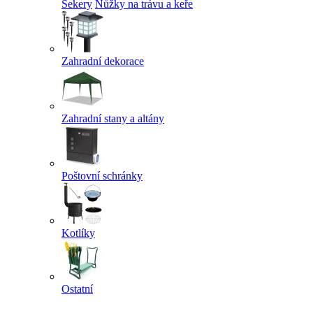
Sekery
Nůžky na trávu a keře
Zahradní dekorace
Zahradní stany a altány
Poštovní schránky
Kotlíky
Ostatní