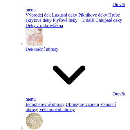
Otevřít
menu
Výprodej dek
Luxusní deky
Piknikové deky
Hrubé
akrylové deky
Plyšové deky
+ 2 další
Chlupaté deky
Deky z mikrovlákna
Dekorační ubrusy
Otevřít
menu
Jednobarevné ubrusy
Ubrusy se vzorem
Vánoční
ubrusy
Velikonoční ubrusy