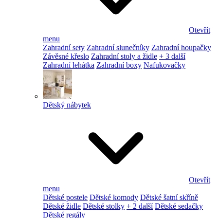
Otevřít
menu
Zahradní sety
Zahradní slunečníky
Zahradní houpačky
Závěsné křeslo
Zahradní stoly a židle
+ 3 další
Zahradní lehátka
Zahradní boxy
Nafukovačky
Dětský nábytek
Otevřít
menu
Dětské postele
Dětské komody
Dětské šatní skříně
Dětské židle
Dětské stolky
+ 2 další
Dětské sedačky
Dětské regály