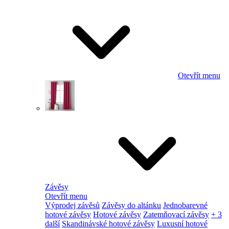
Otevřít menu
Závěsy
Otevřít menu
Výprodej závěsů
Závěsy do altánku
Jednobarevné
hotové závěsy
Hotové závěsy
Zatemňovací závěsy
+ 3
další
Skandinávské hotové závěsy
Luxusní hotové