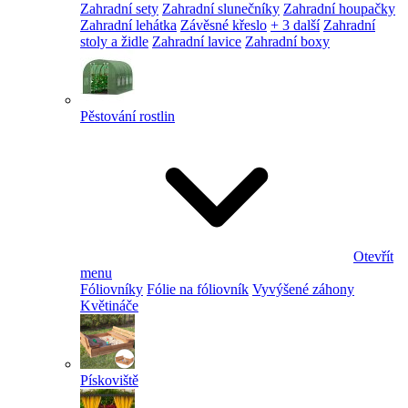
Zahradní sety
Zahradní slunečníky
Zahradní houpačky
Zahradní lehátka
Závěsné křeslo
+ 3 další
Zahradní
stoly a židle
Zahradní lavice
Zahradní boxy
Pěstování rostlin
Otevřít
menu
Fóliovníky
Fólie na fóliovník
Vyvýšené záhony
Květináče
Pískoviště