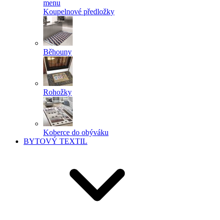
menu
Koupelnové předložky
Běhouny
Rohožky
Koberce do obýváku
BYTOVÝ TEXTIL