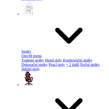
Stolky
Otevřít menu
Toaletní stolky
Herní stoly
Konferenční stolky
Dekorační stolky
Psací stoly
+ 2 další
Noční stolky
Jídelní stoly