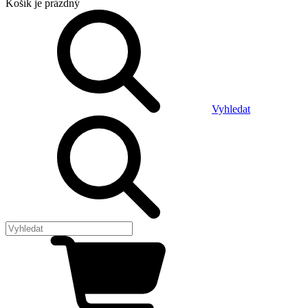
Košík
je prázdný
Vyhledat