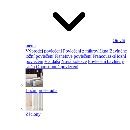
Otevřít
menu
Výprodej povlečení
Povlečení z mikrovlákna
Bavlněné
ložní povlečení
Flanelové povlečení
Francouzské ložní
povlečení
+ 3 další
Nová kolekce
Povlečení bavlněný
satén
Oboustranné povlečení
Ložní prostěradla
Záclony