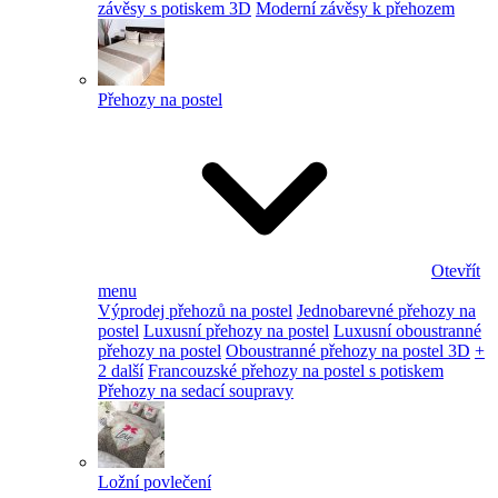
závěsy s potiskem 3D
Moderní závěsy k přehozem
Přehozy na postel
Otevřít
menu
Výprodej přehozů na postel
Jednobarevné přehozy na
postel
Luxusní přehozy na postel
Luxusní oboustranné
přehozy na postel
Oboustranné přehozy na postel 3D
+
2 další
Francouzské přehozy na postel s potiskem
Přehozy na sedací soupravy
Ložní povlečení