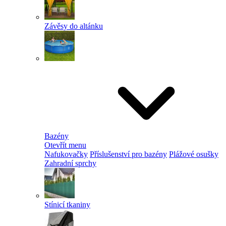
Závěsy do altánku
Bazény
Otevřít menu
Nafukovačky
Příslušenství pro bazény
Plážové osušky
Zahradní sprchy
Stínicí tkaniny