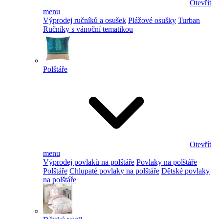
Otevřít
menu
Výprodej ručníků a osušek
Plážové osušky
Turban
Ručníky s vánoční tematikou
Polštáře
Otevřít
menu
Výprodej povlaků na polštáře
Povlaky na polštáře
Polštáře
Chlupaté povlaky na polštáře
Dětské povlaky
na polštáře