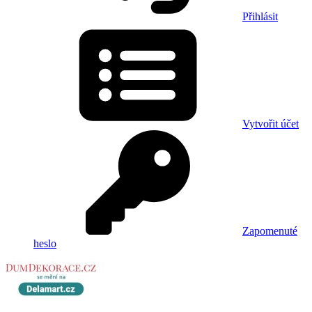
Přihlásit
Vytvořit účet
Zapomenuté
heslo