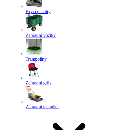
Krycí plachty
Zahradní vozíky
Trampolíny
Zahradní grily
Zahradní technika