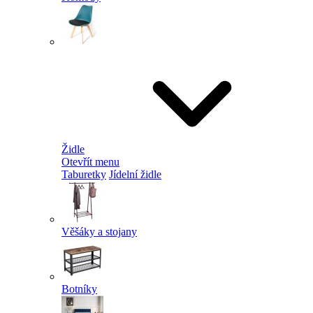
Židle
Otevřít menu
Taburetky
Jídelní židle
Věšáky a stojany
Botníky