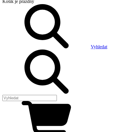
Košík
je prázdný
Vyhledat