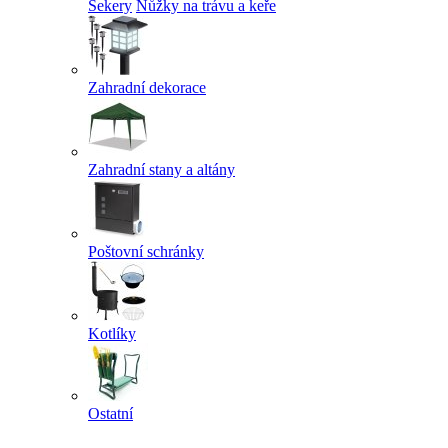
Sekery
Nůžky na trávu a keře
Zahradní dekorace
Zahradní stany a altány
Poštovní schránky
Kotlíky
Ostatní