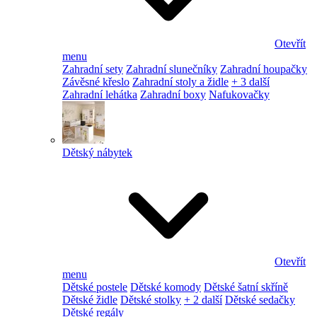
Otevřít
menu
Zahradní sety
Zahradní slunečníky
Zahradní houpačky
Závěsné křeslo
Zahradní stoly a židle
+ 3 další
Zahradní lehátka
Zahradní boxy
Nafukovačky
Dětský nábytek
Otevřít
menu
Dětské postele
Dětské komody
Dětské šatní skříně
Dětské židle
Dětské stolky
+ 2 další
Dětské sedačky
Dětské regály