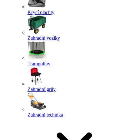
Krycí plachty
Zahradní vozíky
Trampolíny
Zahradní grily
Zahradní technika