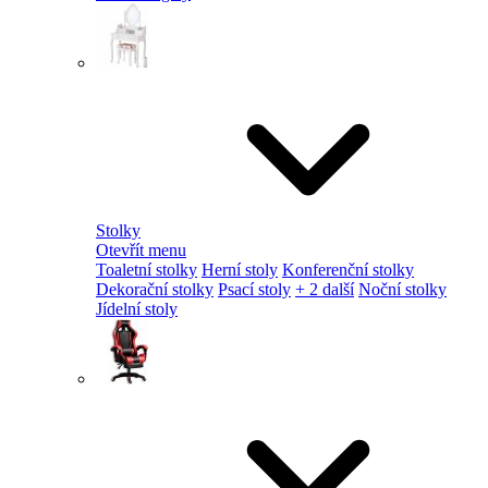
Stolky
Otevřít menu
Toaletní stolky
Herní stoly
Konferenční stolky
Dekorační stolky
Psací stoly
+ 2 další
Noční stolky
Jídelní stoly