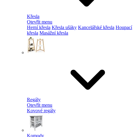
Křesla
Otevřít menu
Herní křesla
Křesla ušáky
Kancelářské křesla
Houpací
křesla
Masážní křesla
Regály
Otevřít menu
Kovové regály
Komody