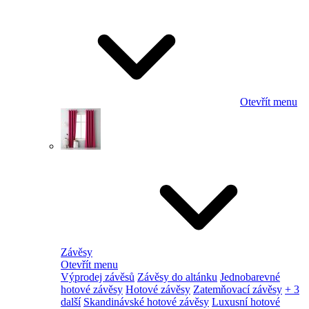
Otevřít menu
Závěsy
Otevřít menu
Výprodej závěsů
Závěsy do altánku
Jednobarevné
hotové závěsy
Hotové závěsy
Zatemňovací závěsy
+ 3
další
Skandinávské hotové závěsy
Luxusní hotové