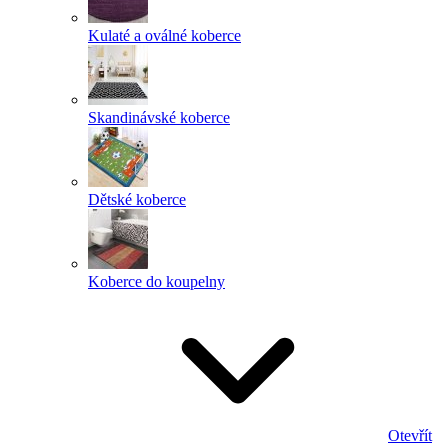
Kulaté a oválné koberce
Skandinávské koberce
Dětské koberce
Koberce do koupelny
Otevřít