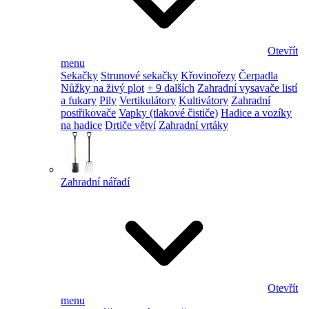
Otevřít
menu
Sekačky
Strunové sekačky
Křovinořezy
Čerpadla
Nůžky na živý plot
+ 9 dalších
Zahradní vysavače listí
a fukary
Pily
Vertikulátory
Kultivátory
Zahradní
postřikovače
Vapky (tlakové čističe)
Hadice a vozíky
na hadice
Drtiče větví
Zahradní vrtáky
Zahradní nářadí
Otevřít
menu