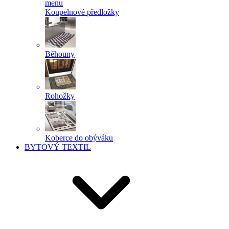
menu
Koupelnové předložky
Běhouny
Rohožky
Koberce do obýváku
BYTOVÝ TEXTIL