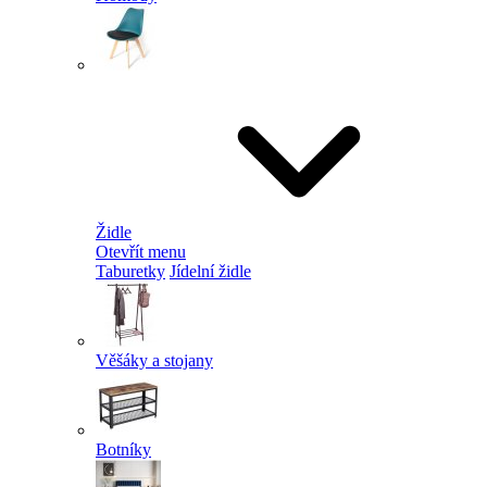
Židle
Otevřít menu
Taburetky
Jídelní židle
Věšáky a stojany
Botníky