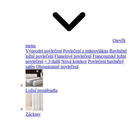
Otevřít
menu
Výprodej povlečení
Povlečení z mikrovlákna
Bavlněné
ložní povlečení
Flanelové povlečení
Francouzské ložní
povlečení
+ 3 další
Nová kolekce
Povlečení bavlněný
satén
Oboustranné povlečení
Ložní prostěradla
Záclony