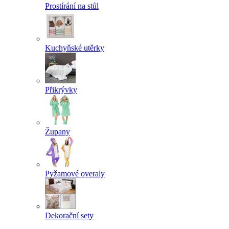
Prostírání na stůl
Kuchyňské utěrky
Přikrývky
Župany
Pyžamové overaly
Dekorační sety