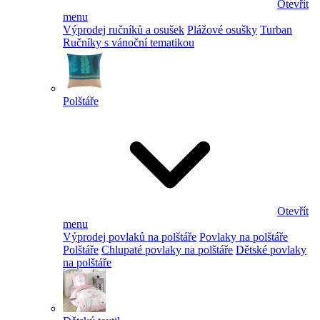
Otevřít
menu
Výprodej ručníků a osušek
Plážové osušky
Turban
Ručníky s vánoční tematikou
Polštáře
Otevřít
menu
Výprodej povlaků na polštáře
Povlaky na polštáře
Polštáře
Chlupaté povlaky na polštáře
Dětské povlaky
na polštáře