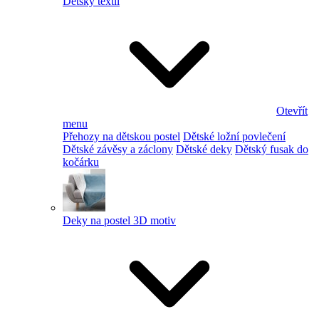
Dětský textil
Otevřít
menu
Přehozy na dětskou postel
Dětské ložní povlečení
Dětské závěsy a záclony
Dětské deky
Dětský fusak do
kočárku
Deky na postel 3D motiv