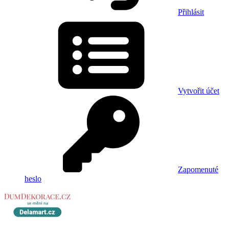
Přihlásit
Vytvořit účet
Zapomenuté
heslo