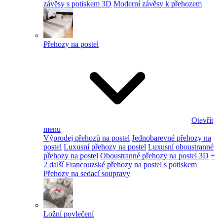
závěsy s potiskem 3D
Moderní závěsy k přehozem
Přehozy na postel
Otevřít
menu
Výprodej přehozů na postel
Jednobarevné přehozy na
postel
Luxusní přehozy na postel
Luxusní oboustranné
přehozy na postel
Oboustranné přehozy na postel 3D
+
2 další
Francouzské přehozy na postel s potiskem
Přehozy na sedací soupravy
Ložní povlečení