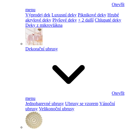
Otevřít
menu
Výprodej dek
Luxusní deky
Piknikové deky
Hrubé
akrylové deky
Plyšové deky
+ 2 další
Chlupaté deky
Deky z mikrovlákna
Dekorační ubrusy
Otevřít
menu
Jednobarevné ubrusy
Ubrusy se vzorem
Vánoční
ubrusy
Velikonoční ubrusy