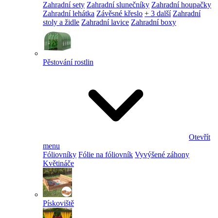
Zahradní sety
Zahradní slunečníky
Zahradní houpačky
Zahradní lehátka
Závěsné křeslo
+ 3 další
Zahradní
stoly a židle
Zahradní lavice
Zahradní boxy
Pěstování rostlin
Otevřít
menu
Fóliovníky
Fólie na fóliovník
Vyvýšené záhony
Květináče
Pískoviště