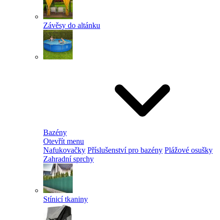
Závěsy do altánku
Bazény
Otevřít menu
Nafukovačky
Příslušenství pro bazény
Plážové osušky
Zahradní sprchy
Stínicí tkaniny