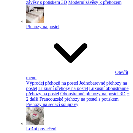
závěsy s potiskem 3D
Moderní závěsy k přehozem
Přehozy na postel
Otevřít
menu
Výprodej přehozů na postel
Jednobarevné přehozy na
postel
Luxusní přehozy na postel
Luxusní oboustranné
přehozy na postel
Oboustranné přehozy na postel 3D
+
2 další
Francouzské přehozy na postel s potiskem
Přehozy na sedací soupravy
Ložní povlečení