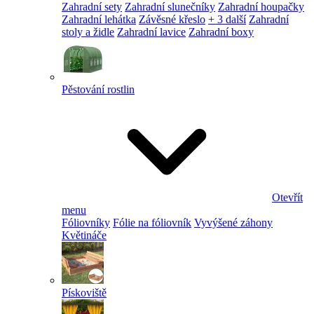
Zahradní sety
Zahradní slunečníky
Zahradní houpačky
Zahradní lehátka
Závěsné křeslo
+ 3 další
Zahradní
stoly a židle
Zahradní lavice
Zahradní boxy
Pěstování rostlin
Otevřít
menu
Fóliovníky
Fólie na fóliovník
Vyvýšené záhony
Květináče
Pískoviště