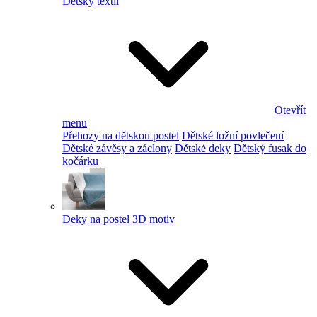
Dětský textil
Otevřít
menu
Přehozy na dětskou postel
Dětské ložní povlečení
Dětské závěsy a záclony
Dětské deky
Dětský fusak do
kočárku
Deky na postel 3D motiv