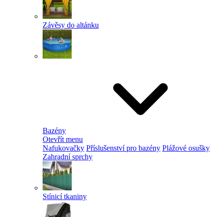
Závěsy do altánku
Bazény
Otevřít menu
Nafukovačky
Příslušenství pro bazény
Plážové osušky
Zahradní sprchy
Stínicí tkaniny