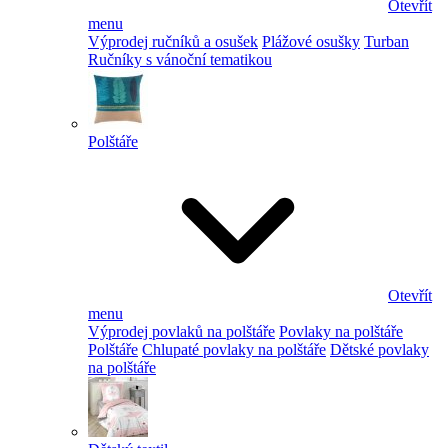
Otevřít
menu
Výprodej ručníků a osušek
Plážové osušky
Turban
Ručníky s vánoční tematikou
Polštáře
Otevřít
menu
Výprodej povlaků na polštáře
Povlaky na polštáře
Polštáře
Chlupaté povlaky na polštáře
Dětské povlaky
na polštáře