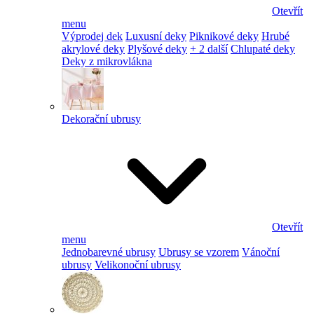
Otevřít
menu
Výprodej dek
Luxusní deky
Piknikové deky
Hrubé
akrylové deky
Plyšové deky
+ 2 další
Chlupaté deky
Deky z mikrovlákna
Dekorační ubrusy
Otevřít
menu
Jednobarevné ubrusy
Ubrusy se vzorem
Vánoční
ubrusy
Velikonoční ubrusy