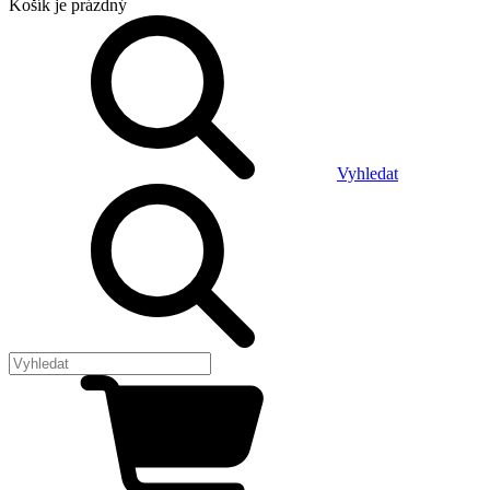
Košík
je prázdný
Vyhledat