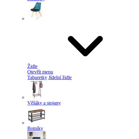
Židle
Otevřít menu
Taburetky
Jídelní židle
Věšáky a stojany
Botníky