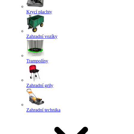
Krycí plachty
Zahradní vozíky
Trampolíny
Zahradní grily
Zahradní technika