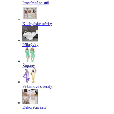
Prostírání na stůl
Kuchyňské utěrky
Přikrývky
Župany
Pyžamové overaly
Dekorační sety