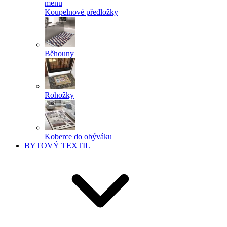
menu
Koupelnové předložky
Běhouny
Rohožky
Koberce do obýváku
BYTOVÝ TEXTIL