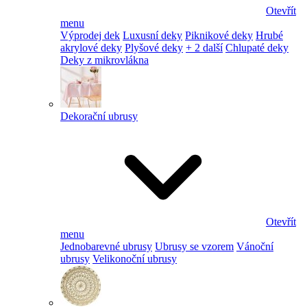
Otevřít
menu
Výprodej dek
Luxusní deky
Piknikové deky
Hrubé
akrylové deky
Plyšové deky
+ 2 další
Chlupaté deky
Deky z mikrovlákna
Dekorační ubrusy
Otevřít
menu
Jednobarevné ubrusy
Ubrusy se vzorem
Vánoční
ubrusy
Velikonoční ubrusy