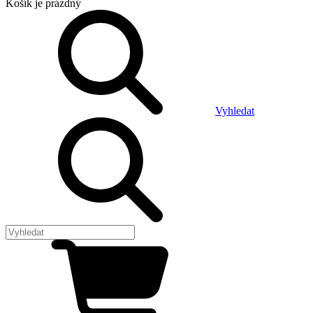
Košík
je prázdný
Vyhledat