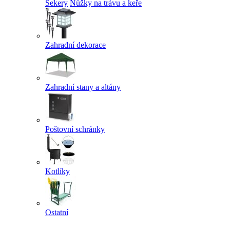
Sekery
Nůžky na trávu a keře
Zahradní dekorace
Zahradní stany a altány
Poštovní schránky
Kotlíky
Ostatní