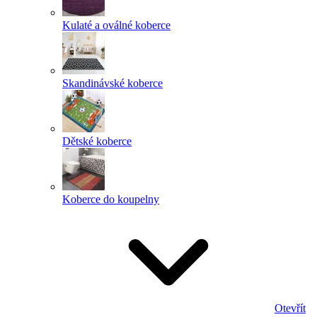
Kulaté a oválné koberce
Skandinávské koberce
Dětské koberce
Koberce do koupelny
Otevřít