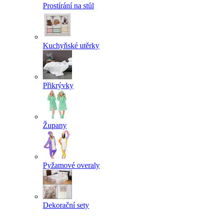
Prostírání na stůl
Kuchyňské utěrky
Přikrývky
Župany
Pyžamové overaly
Dekorační sety