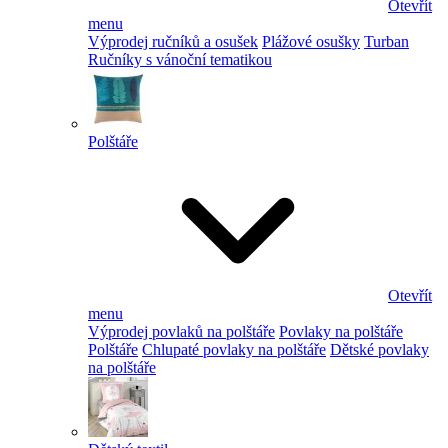
Otevřít
menu
Výprodej ručníků a osušek
Plážové osušky
Turban
Ručníky s vánoční tematikou
Polštáře
Otevřít
menu
Výprodej povlaků na polštáře
Povlaky na polštáře
Polštáře
Chlupaté povlaky na polštáře
Dětské povlaky
na polštáře