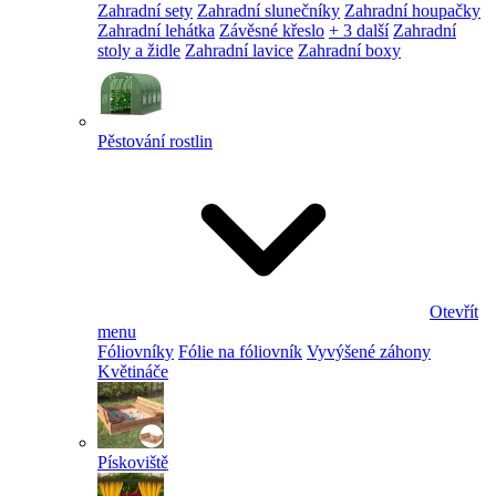
Zahradní sety
Zahradní slunečníky
Zahradní houpačky
Zahradní lehátka
Závěsné křeslo
+ 3 další
Zahradní
stoly a židle
Zahradní lavice
Zahradní boxy
Pěstování rostlin
Otevřít
menu
Fóliovníky
Fólie na fóliovník
Vyvýšené záhony
Květináče
Pískoviště