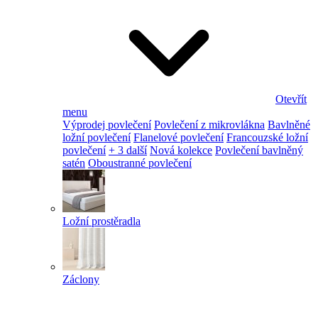
Otevřít
menu
Výprodej povlečení
Povlečení z mikrovlákna
Bavlněné
ložní povlečení
Flanelové povlečení
Francouzské ložní
povlečení
+ 3 další
Nová kolekce
Povlečení bavlněný
satén
Oboustranné povlečení
Ložní prostěradla
Záclony