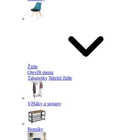
Židle
Otevřít menu
Taburetky
Jídelní židle
Věšáky a stojany
Botníky