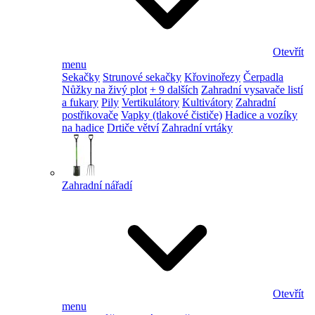
Otevřít
menu
Sekačky
Strunové sekačky
Křovinořezy
Čerpadla
Nůžky na živý plot
+ 9 dalších
Zahradní vysavače listí
a fukary
Pily
Vertikulátory
Kultivátory
Zahradní
postřikovače
Vapky (tlakové čističe)
Hadice a vozíky
na hadice
Drtiče větví
Zahradní vrtáky
Zahradní nářadí
Otevřít
menu