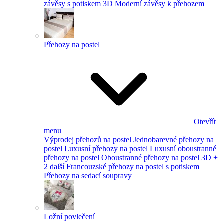
závěsy s potiskem 3D
Moderní závěsy k přehozem
Přehozy na postel
Otevřít
menu
Výprodej přehozů na postel
Jednobarevné přehozy na
postel
Luxusní přehozy na postel
Luxusní oboustranné
přehozy na postel
Oboustranné přehozy na postel 3D
+
2 další
Francouzské přehozy na postel s potiskem
Přehozy na sedací soupravy
Ložní povlečení