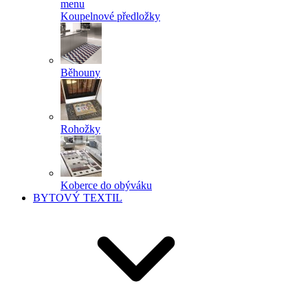
menu
Koupelnové předložky
Běhouny
Rohožky
Koberce do obýváku
BYTOVÝ TEXTIL