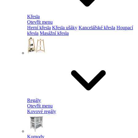
Křesla
Otevřít menu
Herní křesla
Křesla ušáky
Kancelářské křesla
Houpací
křesla
Masážní křesla
Regály
Otevřít menu
Kovové regály
Komody