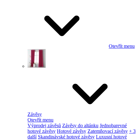
Otevřít menu
Závěsy
Otevřít menu
Výprodej závěsů
Závěsy do altánku
Jednobarevné
hotové závěsy
Hotové závěsy
Zatemňovací závěsy
+ 3
další
Skandinávské hotové závěsy
Luxusní hotové