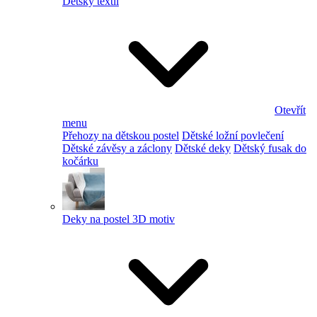
Dětský textil
Otevřít
menu
Přehozy na dětskou postel
Dětské ložní povlečení
Dětské závěsy a záclony
Dětské deky
Dětský fusak do
kočárku
Deky na postel 3D motiv