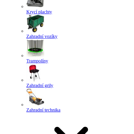
Krycí plachty
Zahradní vozíky
Trampolíny
Zahradní grily
Zahradní technika