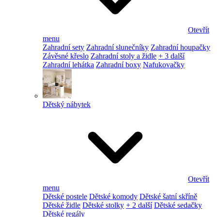
Otevřít
menu
Zahradní sety
Zahradní slunečníky
Zahradní houpačky
Závěsné křeslo
Zahradní stoly a židle
+ 3 další
Zahradní lehátka
Zahradní boxy
Nafukovačky
Dětský nábytek
Otevřít
menu
Dětské postele
Dětské komody
Dětské šatní skříně
Dětské židle
Dětské stolky
+ 2 další
Dětské sedačky
Dětské regály