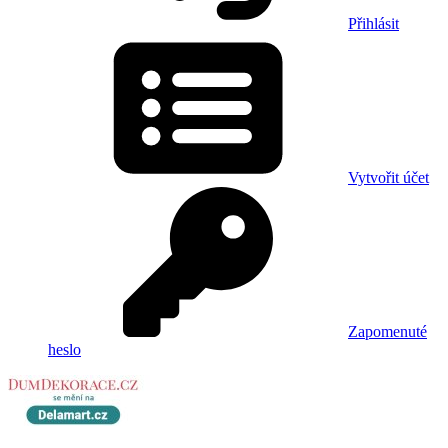
Přihlásit
Vytvořit účet
Zapomenuté
heslo