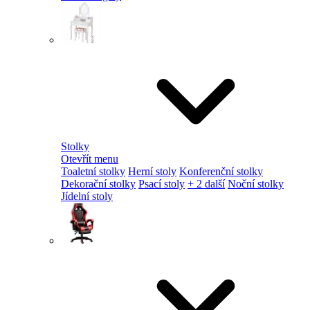
Stolky
Otevřít menu
Toaletní stolky
Herní stoly
Konferenční stolky
Dekorační stolky
Psací stoly
+ 2 další
Noční stolky
Jídelní stoly