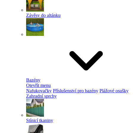
Závěsy do altánku
Bazény
Otevřít menu
Nafukovačky
Příslušenství pro bazény
Plážové osušky
Zahradní sprchy
Stínicí tkaniny