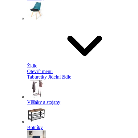
Židle
Otevřít menu
Taburetky
Jídelní židle
Věšáky a stojany
Botníky