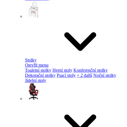
Stolky
Otevřít menu
Toaletní stolky
Herní stoly
Konferenční stolky
Dekorační stolky
Psací stoly
+ 2 další
Noční stolky
Jídelní stoly