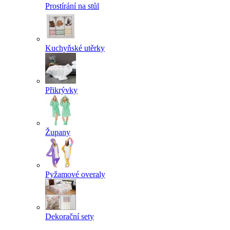
Prostírání na stůl
Kuchyňské utěrky
Přikrývky
Župany
Pyžamové overaly
Dekorační sety