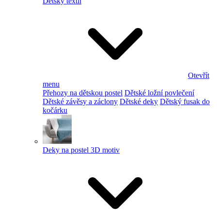
Dětský textil
Otevřít
menu
Přehozy na dětskou postel
Dětské ložní povlečení
Dětské závěsy a záclony
Dětské deky
Dětský fusak do
kočárku
Deky na postel 3D motiv