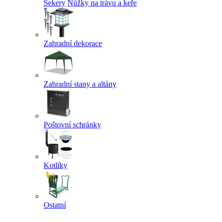
Sekery
Nůžky na trávu a keře
Zahradní dekorace
Zahradní stany a altány
Poštovní schránky
Kotlíky
Ostatní