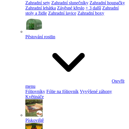
Zahradní sety
Zahradní slunečníky
Zahradní houpačky
Zahradní lehátka
Závěsné křeslo
+ 3 další
Zahradní
stoly a židle
Zahradní lavice
Zahradní boxy
Pěstování rostlin
Otevřít
menu
Fóliovníky
Fólie na fóliovník
Vyvýšené záhony
Květináče
Pískoviště