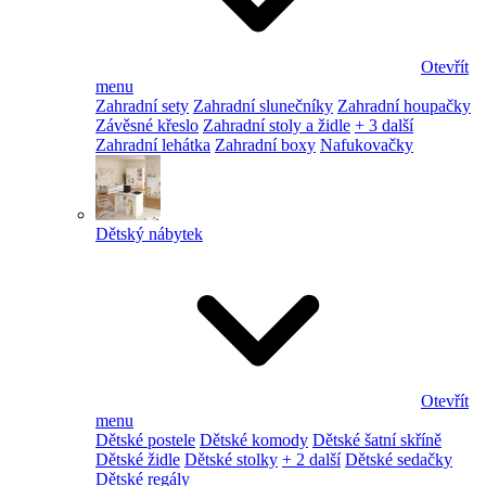
Otevřít
menu
Zahradní sety
Zahradní slunečníky
Zahradní houpačky
Závěsné křeslo
Zahradní stoly a židle
+ 3 další
Zahradní lehátka
Zahradní boxy
Nafukovačky
Dětský nábytek
Otevřít
menu
Dětské postele
Dětské komody
Dětské šatní skříně
Dětské židle
Dětské stolky
+ 2 další
Dětské sedačky
Dětské regály