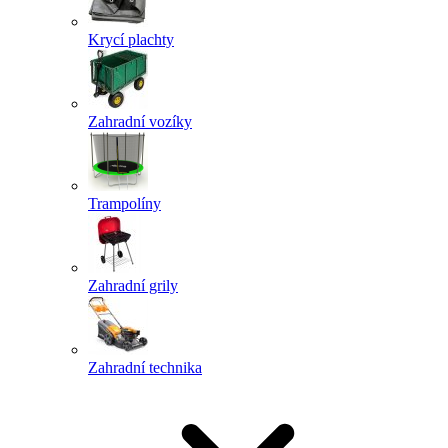
Krycí plachty
Zahradní vozíky
Trampolíny
Zahradní grily
Zahradní technika