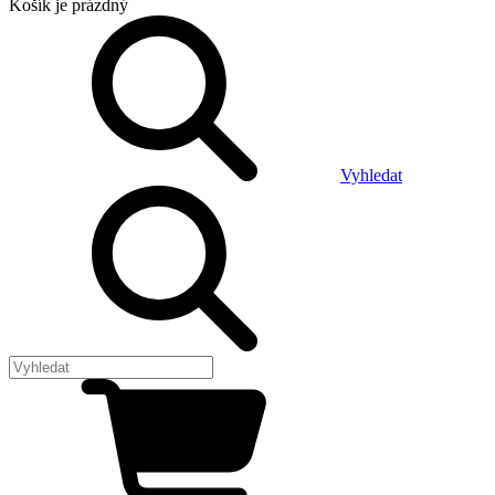
Košík
je prázdný
Vyhledat