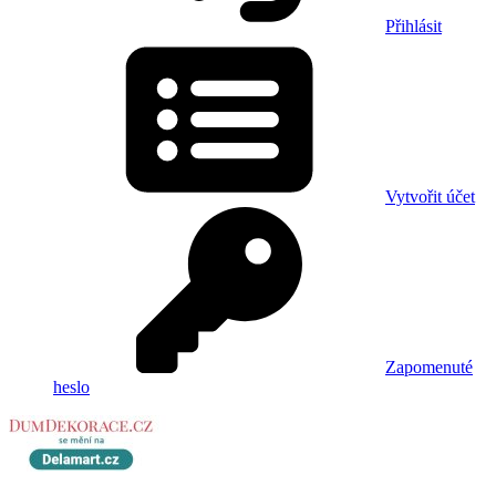
Přihlásit
Vytvořit účet
Zapomenuté
heslo