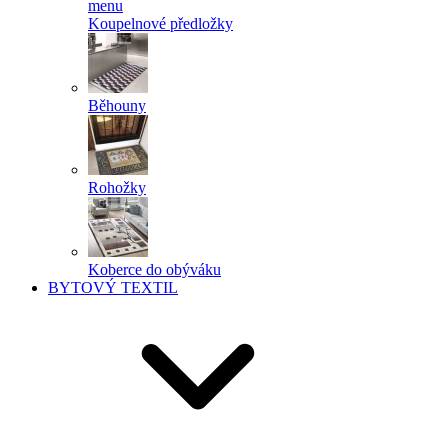
menu
Koupelnové předložky
Běhouny
Rohožky
Koberce do obýváku
BYTOVÝ TEXTIL