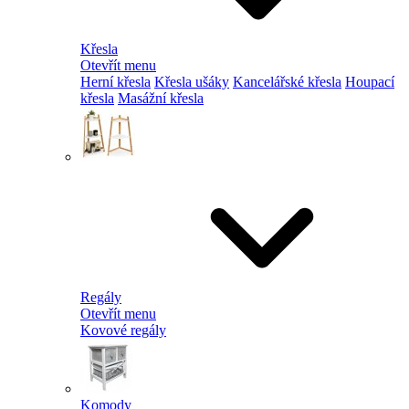
Křesla
Otevřít menu
Herní křesla
Křesla ušáky
Kancelářské křesla
Houpací
křesla
Masážní křesla
Regály
Otevřít menu
Kovové regály
Komody