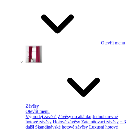
Otevřít menu
Závěsy
Otevřít menu
Výprodej závěsů
Závěsy do altánku
Jednobarevné
hotové závěsy
Hotové závěsy
Zatemňovací závěsy
+ 3
další
Skandinávské hotové závěsy
Luxusní hotové