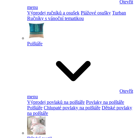
Otevřít
menu
Výprodej ručníků a osušek
Plážové osušky
Turban
Ručníky s vánoční tematikou
Polštáře
Otevřít
menu
Výprodej povlaků na polštáře
Povlaky na polštáře
Polštáře
Chlupaté povlaky na polštáře
Dětské povlaky
na polštáře