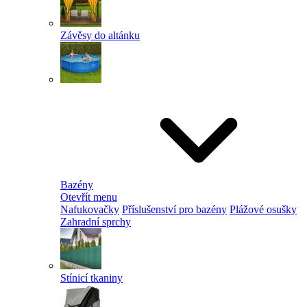
Závěsy do altánku
Bazény
Otevřít menu
Nafukovačky
Příslušenství pro bazény
Plážové osušky
Zahradní sprchy
Stínicí tkaniny