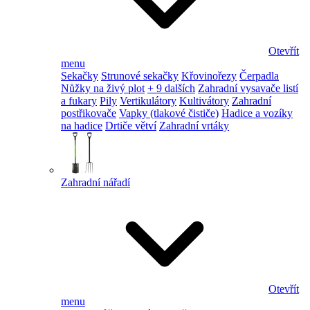
Otevřít
menu
Sekačky
Strunové sekačky
Křovinořezy
Čerpadla
Nůžky na živý plot
+ 9 dalších
Zahradní vysavače listí
a fukary
Pily
Vertikulátory
Kultivátory
Zahradní
postřikovače
Vapky (tlakové čističe)
Hadice a vozíky
na hadice
Drtiče větví
Zahradní vrtáky
Zahradní nářadí
Otevřít
menu