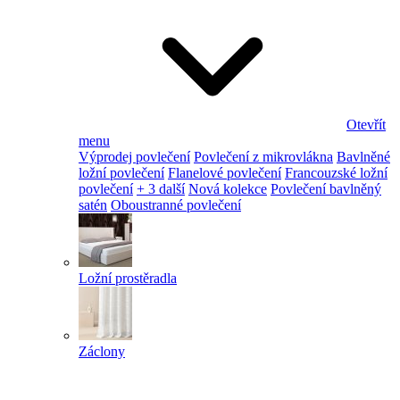
Otevřít
menu
Výprodej povlečení
Povlečení z mikrovlákna
Bavlněné
ložní povlečení
Flanelové povlečení
Francouzské ložní
povlečení
+ 3 další
Nová kolekce
Povlečení bavlněný
satén
Oboustranné povlečení
Ložní prostěradla
Záclony