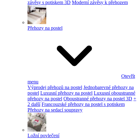
závěsy s potiskem 3D
Moderní závěsy k přehozem
Přehozy na postel
Otevřít
menu
Výprodej přehozů na postel
Jednobarevné přehozy na
postel
Luxusní přehozy na postel
Luxusní oboustranné
přehozy na postel
Oboustranné přehozy na postel 3D
+
2 další
Francouzské přehozy na postel s potiskem
Přehozy na sedací soupravy
Ložní povlečení