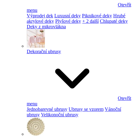
Otevřít
menu
Výprodej dek
Luxusní deky
Piknikové deky
Hrubé
akrylové deky
Plyšové deky
+ 2 další
Chlupaté deky
Deky z mikrovlákna
Dekorační ubrusy
Otevřít
menu
Jednobarevné ubrusy
Ubrusy se vzorem
Vánoční
ubrusy
Velikonoční ubrusy