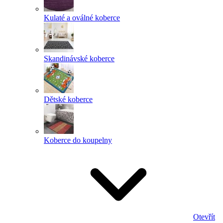
Kulaté a oválné koberce
Skandinávské koberce
Dětské koberce
Koberce do koupelny
Otevřít