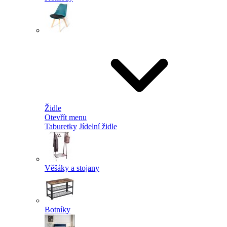
Židle
Otevřít menu
Taburetky
Jídelní židle
Věšáky a stojany
Botníky