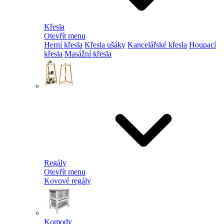
Křesla
Otevřít menu
Herní křesla
Křesla ušáky
Kancelářské křesla
Houpací
křesla
Masážní křesla
Regály
Otevřít menu
Kovové regály
Komody