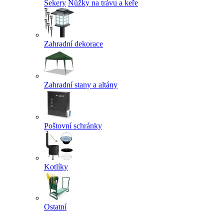
Sekery
Nůžky na trávu a keře
Zahradní dekorace
Zahradní stany a altány
Poštovní schránky
Kotlíky
Ostatní