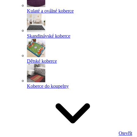
Kulaté a oválné koberce
Skandinávské koberce
Dětské koberce
Koberce do koupelny
Otevřít