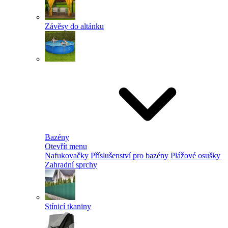
Závěsy do altánku
Bazény
Otevřít menu
Nafukovačky
Příslušenství pro bazény
Plážové osušky
Zahradní sprchy
Stínicí tkaniny