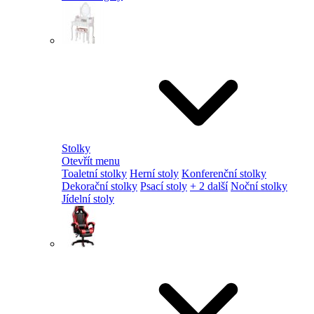
Stolky
Otevřít menu
Toaletní stolky
Herní stoly
Konferenční stolky
Dekorační stolky
Psací stoly
+ 2 další
Noční stolky
Jídelní stoly