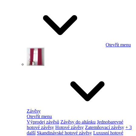
Otevřít menu
Závěsy
Otevřít menu
Výprodej závěsů
Závěsy do altánku
Jednobarevné
hotové závěsy
Hotové závěsy
Zatemňovací závěsy
+ 3
další
Skandinávské hotové závěsy
Luxusní hotové