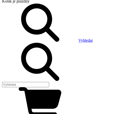
Košík
je prázdný
Vyhledat