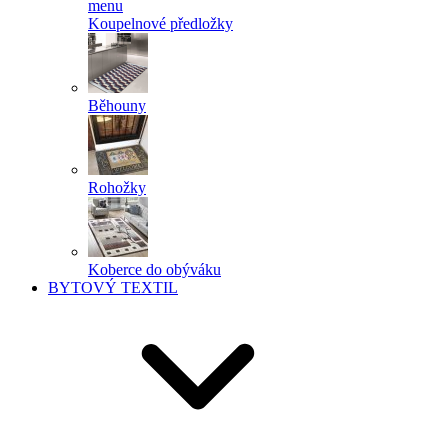
menu
Koupelnové předložky
Běhouny
Rohožky
Koberce do obýváku
BYTOVÝ TEXTIL