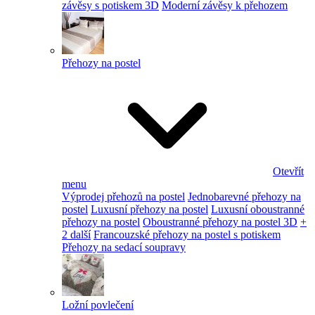
závěsy s potiskem 3D
Moderní závěsy k přehozem
Přehozy na postel
Otevřít
menu
Výprodej přehozů na postel
Jednobarevné přehozy na
postel
Luxusní přehozy na postel
Luxusní oboustranné
přehozy na postel
Oboustranné přehozy na postel 3D
+
2 další
Francouzské přehozy na postel s potiskem
Přehozy na sedací soupravy
Ložní povlečení