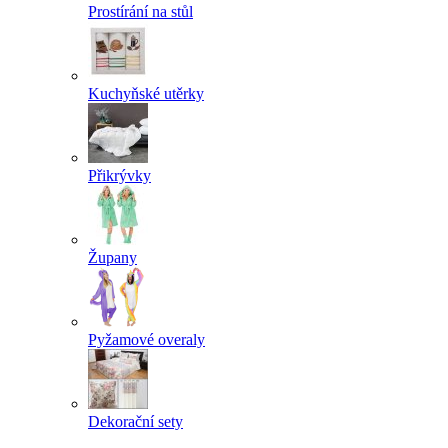
Prostírání na stůl
Kuchyňské utěrky
Přikrývky
Župany
Pyžamové overaly
Dekorační sety