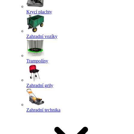
Krycí plachty
Zahradní vozíky
Trampolíny
Zahradní grily
Zahradní technika