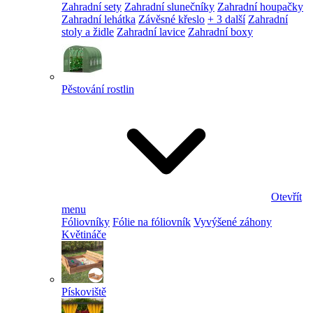
Zahradní sety
Zahradní slunečníky
Zahradní houpačky
Zahradní lehátka
Závěsné křeslo
+ 3 další
Zahradní
stoly a židle
Zahradní lavice
Zahradní boxy
Pěstování rostlin
Otevřít
menu
Fóliovníky
Fólie na fóliovník
Vyvýšené záhony
Květináče
Pískoviště