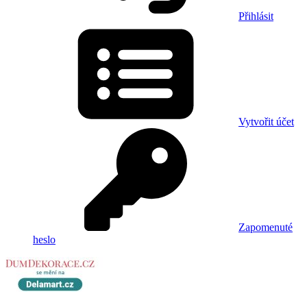
Přihlásit
Vytvořit účet
Zapomenuté
heslo