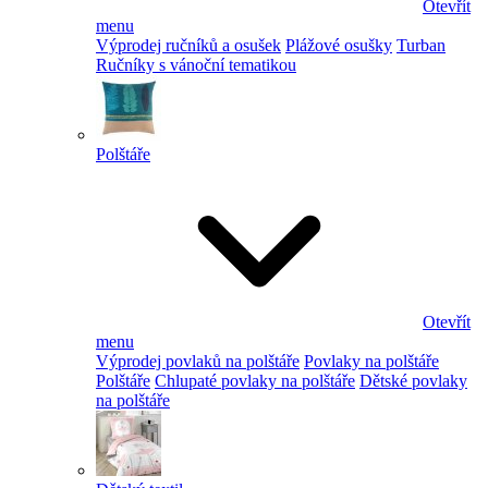
Otevřít
menu
Výprodej ručníků a osušek
Plážové osušky
Turban
Ručníky s vánoční tematikou
Polštáře
Otevřít
menu
Výprodej povlaků na polštáře
Povlaky na polštáře
Polštáře
Chlupaté povlaky na polštáře
Dětské povlaky
na polštáře