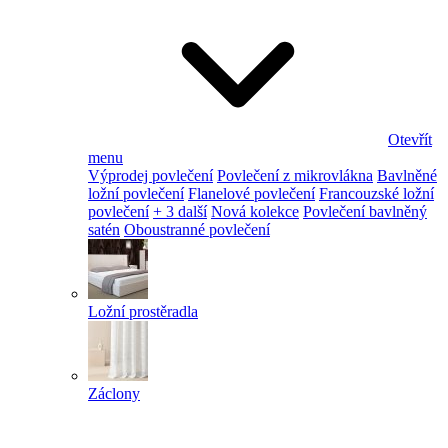
Otevřít
menu
Výprodej povlečení
Povlečení z mikrovlákna
Bavlněné
ložní povlečení
Flanelové povlečení
Francouzské ložní
povlečení
+ 3 další
Nová kolekce
Povlečení bavlněný
satén
Oboustranné povlečení
Ložní prostěradla
Záclony