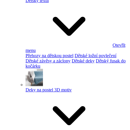
Dětský textil
Otevřít
menu
Přehozy na dětskou postel
Dětské ložní povlečení
Dětské závěsy a záclony
Dětské deky
Dětský fusak do
kočárku
Deky na postel 3D motiv