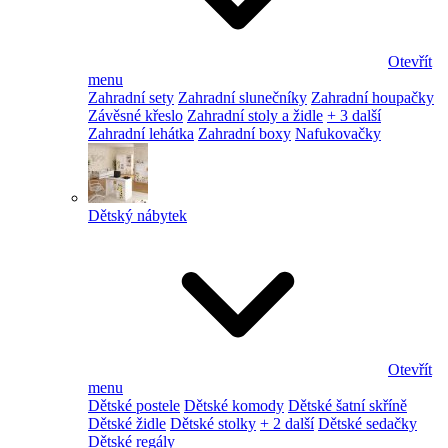
Otevřít
menu
Zahradní sety
Zahradní slunečníky
Zahradní houpačky
Závěsné křeslo
Zahradní stoly a židle
+ 3 další
Zahradní lehátka
Zahradní boxy
Nafukovačky
Dětský nábytek
Otevřít
menu
Dětské postele
Dětské komody
Dětské šatní skříně
Dětské židle
Dětské stolky
+ 2 další
Dětské sedačky
Dětské regály