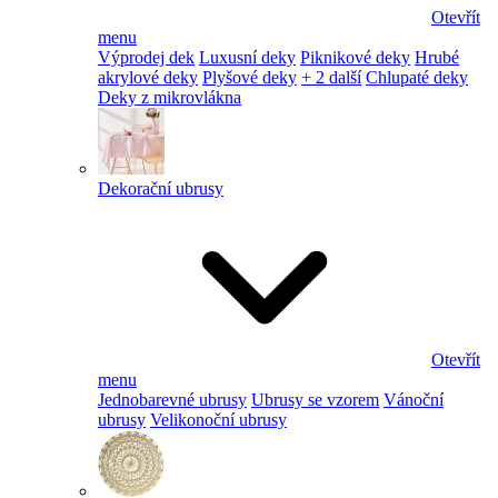
Otevřít
menu
Výprodej dek
Luxusní deky
Piknikové deky
Hrubé
akrylové deky
Plyšové deky
+ 2 další
Chlupaté deky
Deky z mikrovlákna
Dekorační ubrusy
Otevřít
menu
Jednobarevné ubrusy
Ubrusy se vzorem
Vánoční
ubrusy
Velikonoční ubrusy