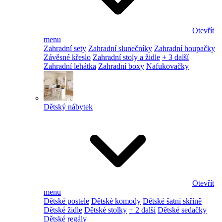
Otevřít
menu
Zahradní sety
Zahradní slunečníky
Zahradní houpačky
Závěsné křeslo
Zahradní stoly a židle
+ 3 další
Zahradní lehátka
Zahradní boxy
Nafukovačky
Dětský nábytek
Otevřít
menu
Dětské postele
Dětské komody
Dětské šatní skříně
Dětské židle
Dětské stolky
+ 2 další
Dětské sedačky
Dětské regály