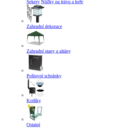
Sekery
Nůžky na trávu a keře
Zahradní dekorace
Zahradní stany a altány
Poštovní schránky
Kotlíky
Ostatní