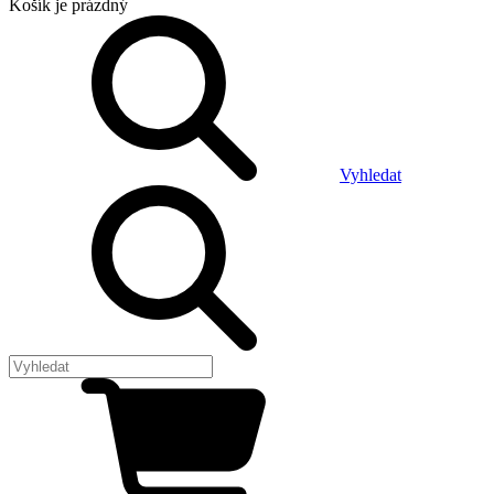
Košík
je prázdný
Vyhledat