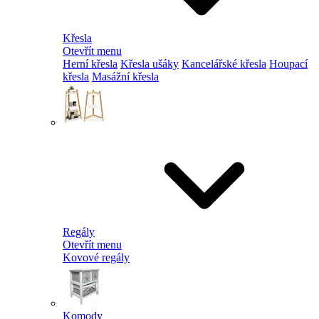
Křesla
Otevřít menu
Herní křesla
Křesla ušáky
Kancelářské křesla
Houpací
křesla
Masážní křesla
Regály
Otevřít menu
Kovové regály
Komody