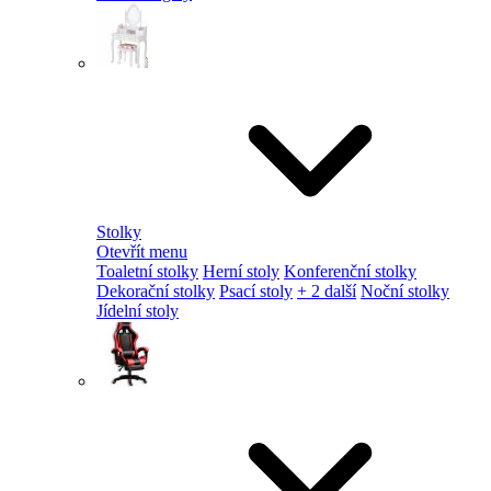
Stolky
Otevřít menu
Toaletní stolky
Herní stoly
Konferenční stolky
Dekorační stolky
Psací stoly
+ 2 další
Noční stolky
Jídelní stoly