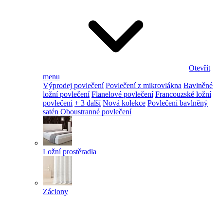
Otevřít
menu
Výprodej povlečení
Povlečení z mikrovlákna
Bavlněné
ložní povlečení
Flanelové povlečení
Francouzské ložní
povlečení
+ 3 další
Nová kolekce
Povlečení bavlněný
satén
Oboustranné povlečení
Ložní prostěradla
Záclony