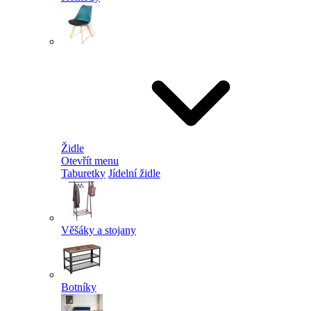
Židle
Otevřít menu
Taburetky
Jídelní židle
Věšáky a stojany
Botníky