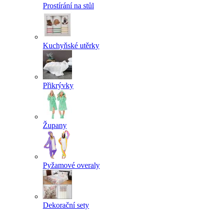
Prostírání na stůl
Kuchyňské utěrky
Přikrývky
Župany
Pyžamové overaly
Dekorační sety