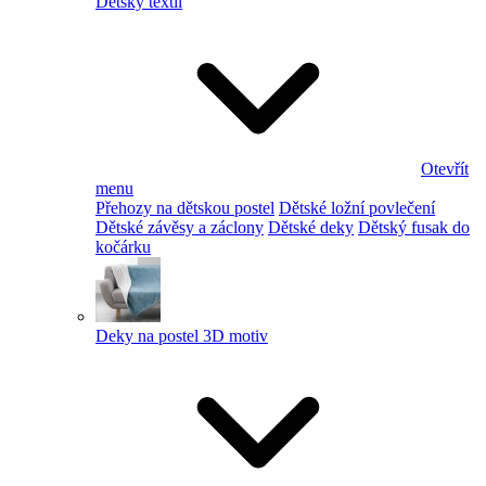
Dětský textil
Otevřít
menu
Přehozy na dětskou postel
Dětské ložní povlečení
Dětské závěsy a záclony
Dětské deky
Dětský fusak do
kočárku
Deky na postel 3D motiv