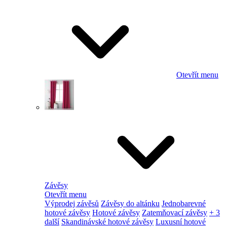
Otevřít menu
Závěsy
Otevřít menu
Výprodej závěsů
Závěsy do altánku
Jednobarevné
hotové závěsy
Hotové závěsy
Zatemňovací závěsy
+ 3
další
Skandinávské hotové závěsy
Luxusní hotové