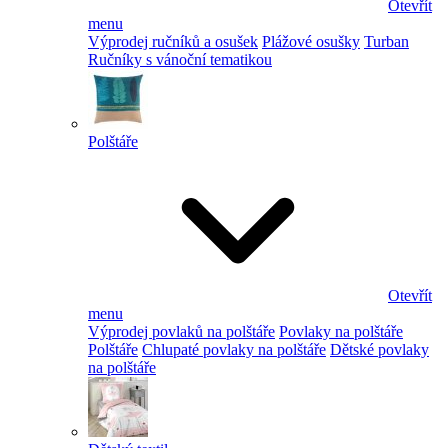
Otevřít
menu
Výprodej ručníků a osušek
Plážové osušky
Turban
Ručníky s vánoční tematikou
Polštáře
Otevřít
menu
Výprodej povlaků na polštáře
Povlaky na polštáře
Polštáře
Chlupaté povlaky na polštáře
Dětské povlaky
na polštáře