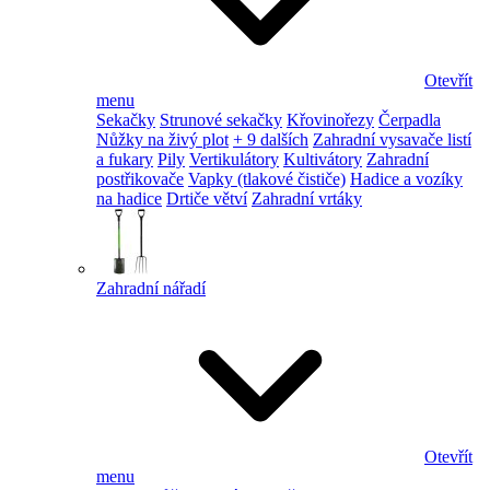
Otevřít
menu
Sekačky
Strunové sekačky
Křovinořezy
Čerpadla
Nůžky na živý plot
+ 9 dalších
Zahradní vysavače listí
a fukary
Pily
Vertikulátory
Kultivátory
Zahradní
postřikovače
Vapky (tlakové čističe)
Hadice a vozíky
na hadice
Drtiče větví
Zahradní vrtáky
Zahradní nářadí
Otevřít
menu