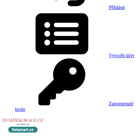
Přihlásit
Vytvořit účet
Zapomenuté
heslo