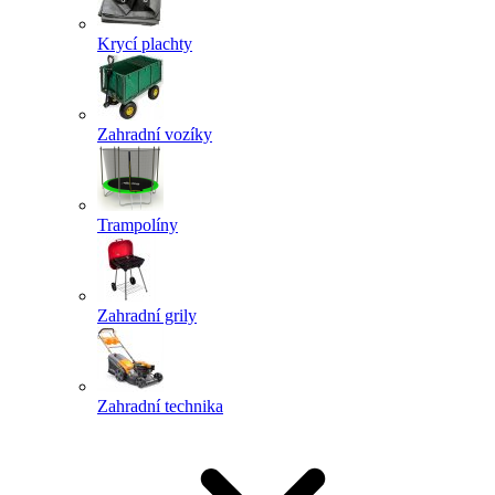
Krycí plachty
Zahradní vozíky
Trampolíny
Zahradní grily
Zahradní technika