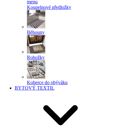
menu
Koupelnové předložky
Běhouny
Rohožky
Koberce do obýváku
BYTOVÝ TEXTIL