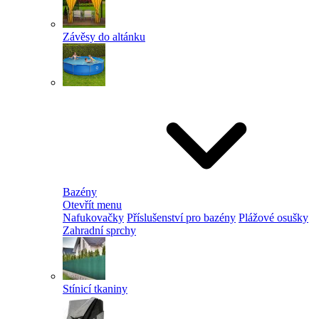
Závěsy do altánku
Bazény
Otevřít menu
Nafukovačky
Příslušenství pro bazény
Plážové osušky
Zahradní sprchy
Stínicí tkaniny