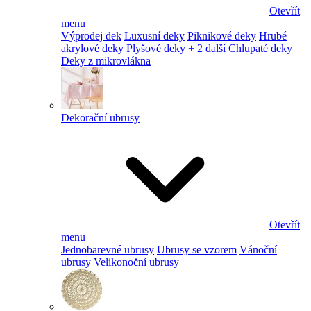
Otevřít
menu
Výprodej dek
Luxusní deky
Piknikové deky
Hrubé
akrylové deky
Plyšové deky
+ 2 další
Chlupaté deky
Deky z mikrovlákna
Dekorační ubrusy
Otevřít
menu
Jednobarevné ubrusy
Ubrusy se vzorem
Vánoční
ubrusy
Velikonoční ubrusy