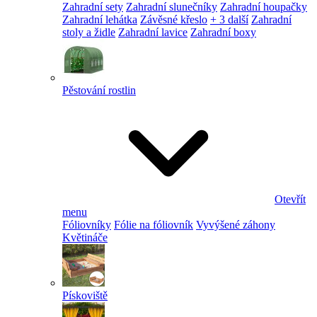
Zahradní sety
Zahradní slunečníky
Zahradní houpačky
Zahradní lehátka
Závěsné křeslo
+ 3 další
Zahradní
stoly a židle
Zahradní lavice
Zahradní boxy
Pěstování rostlin
Otevřít
menu
Fóliovníky
Fólie na fóliovník
Vyvýšené záhony
Květináče
Pískoviště