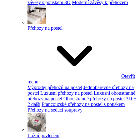
závěsy s potiskem 3D
Moderní závěsy k přehozem
Přehozy na postel
Otevřít
menu
Výprodej přehozů na postel
Jednobarevné přehozy na
postel
Luxusní přehozy na postel
Luxusní oboustranné
přehozy na postel
Oboustranné přehozy na postel 3D
+
2 další
Francouzské přehozy na postel s potiskem
Přehozy na sedací soupravy
Ložní povlečení