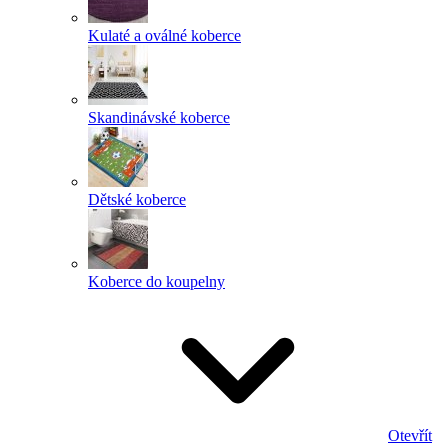
Kulaté a oválné koberce
Skandinávské koberce
Dětské koberce
Koberce do koupelny
Otevřít