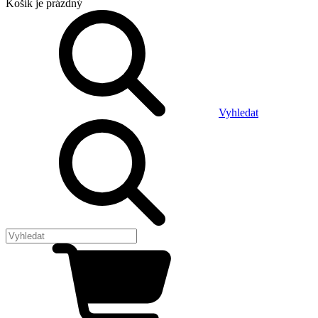
Košík
je prázdný
Vyhledat