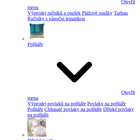
Otevřít
menu
Výprodej ručníků a osušek
Plážové osušky
Turban
Ručníky s vánoční tematikou
Polštáře
Otevřít
menu
Výprodej povlaků na polštáře
Povlaky na polštáře
Polštáře
Chlupaté povlaky na polštáře
Dětské povlaky
na polštáře