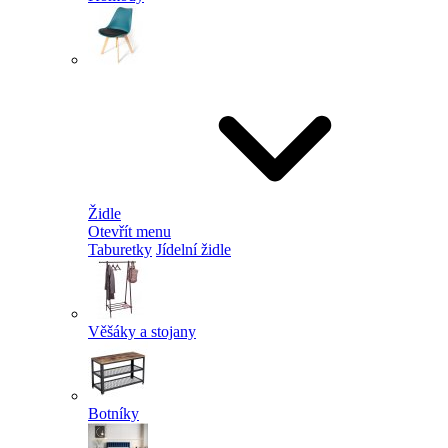
Židle
Otevřít menu
Taburetky
Jídelní židle
Věšáky a stojany
Botníky