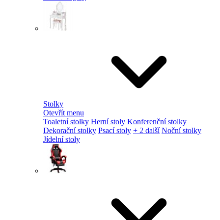
Stolky
Otevřít menu
Toaletní stolky
Herní stoly
Konferenční stolky
Dekorační stolky
Psací stoly
+ 2 další
Noční stolky
Jídelní stoly