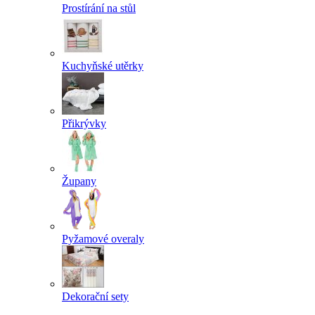
Prostírání na stůl
Kuchyňské utěrky
Přikrývky
Župany
Pyžamové overaly
Dekorační sety