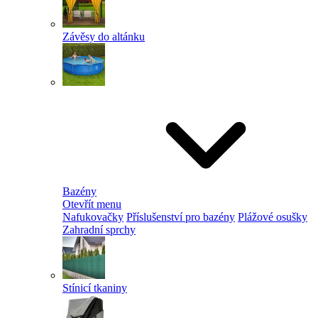
Závěsy do altánku
Bazény
Otevřít menu
Nafukovačky
Příslušenství pro bazény
Plážové osušky
Zahradní sprchy
Stínicí tkaniny