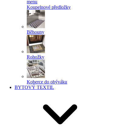
menu
Koupelnové předložky
Běhouny
Rohožky
Koberce do obýváku
BYTOVÝ TEXTIL