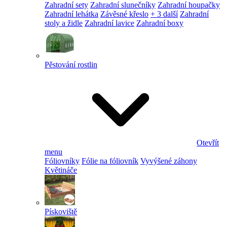
Zahradní sety
Zahradní slunečníky
Zahradní houpačky
Zahradní lehátka
Závěsné křeslo
+ 3 další
Zahradní
stoly a židle
Zahradní lavice
Zahradní boxy
Pěstování rostlin
Otevřít
menu
Fóliovníky
Fólie na fóliovník
Vyvýšené záhony
Květináče
Pískoviště