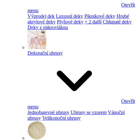
Otevřít
menu
Výprodej dek
Luxusní deky
Piknikové deky
Hrubé
akrylové deky
Plyšové deky
+ 2 další
Chlupaté deky
Deky z mikrovlákna
Dekorační ubrusy
Otevřít
menu
Jednobarevné ubrusy
Ubrusy se vzorem
Vánoční
ubrusy
Velikonoční ubrusy