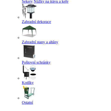
Sekery
Nůžky na trávu a keře
Zahradní dekorace
Zahradní stany a altány
Poštovní schránky
Kotlíky
Ostatní