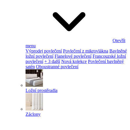
Otevřít
menu
Výprodej povlečení
Povlečení z mikrovlákna
Bavlněné
ložní povlečení
Flanelové povlečení
Francouzské ložní
povlečení
+ 3 další
Nová kolekce
Povlečení bavlněný
satén
Oboustranné povlečení
Ložní prostěradla
Záclony