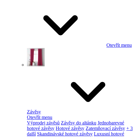
Otevřít menu
Závěsy
Otevřít menu
Výprodej závěsů
Závěsy do altánku
Jednobarevné
hotové závěsy
Hotové závěsy
Zatemňovací závěsy
+ 3
další
Skandinávské hotové závěsy
Luxusní hotové