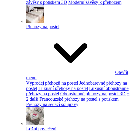
závěsy s potiskem 3D
Moderní závěsy k přehozem
Přehozy na postel
Otevřít
menu
Výprodej přehozů na postel
Jednobarevné přehozy na
postel
Luxusní přehozy na postel
Luxusní oboustranné
přehozy na postel
Oboustranné přehozy na postel 3D
+
2 další
Francouzské přehozy na postel s potiskem
Přehozy na sedací soupravy
Ložní povlečení