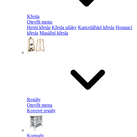
Křesla
Otevřít menu
Herní křesla
Křesla ušáky
Kancelářské křesla
Houpací
křesla
Masážní křesla
Regály
Otevřít menu
Kovové regály
Komody