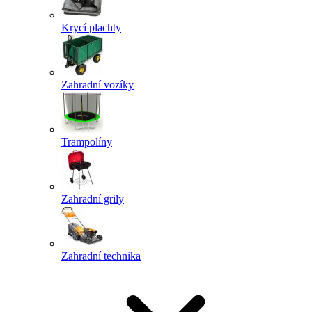
Krycí plachty
Zahradní vozíky
Trampolíny
Zahradní grily
Zahradní technika