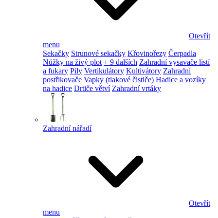
Otevřít
menu
Sekačky
Strunové sekačky
Křovinořezy
Čerpadla
Nůžky na živý plot
+ 9 dalších
Zahradní vysavače listí
a fukary
Pily
Vertikulátory
Kultivátory
Zahradní
postřikovače
Vapky (tlakové čističe)
Hadice a vozíky
na hadice
Drtiče větví
Zahradní vrtáky
Zahradní nářadí
Otevřít
menu