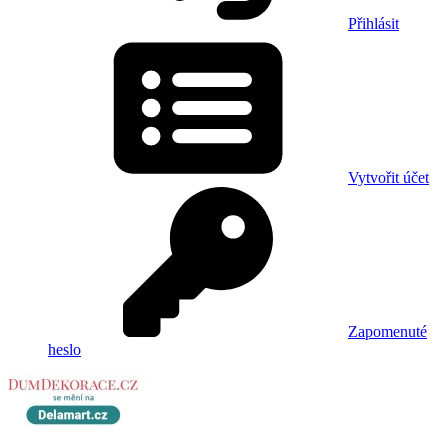
Přihlásit
Vytvořit účet
Zapomenuté
heslo