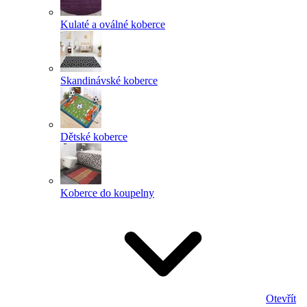
Kulaté a oválné koberce
Skandinávské koberce
Dětské koberce
Koberce do koupelny
Otevřít