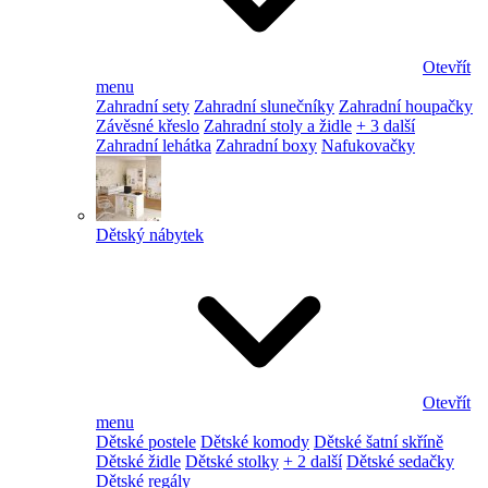
Otevřít
menu
Zahradní sety
Zahradní slunečníky
Zahradní houpačky
Závěsné křeslo
Zahradní stoly a židle
+ 3 další
Zahradní lehátka
Zahradní boxy
Nafukovačky
Dětský nábytek
Otevřít
menu
Dětské postele
Dětské komody
Dětské šatní skříně
Dětské židle
Dětské stolky
+ 2 další
Dětské sedačky
Dětské regály