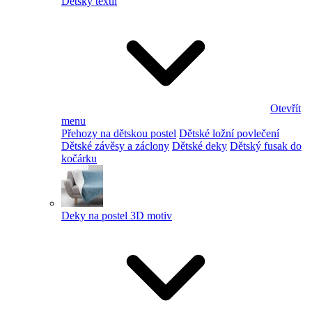
Dětský textil
Otevřít
menu
Přehozy na dětskou postel
Dětské ložní povlečení
Dětské závěsy a záclony
Dětské deky
Dětský fusak do
kočárku
Deky na postel 3D motiv