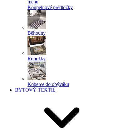
menu
Koupelnové předložky
Běhouny
Rohožky
Koberce do obýváku
BYTOVÝ TEXTIL