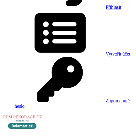
Přihlásit
Vytvořit účet
Zapomenuté
heslo