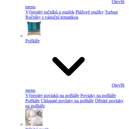
Otevřít
menu
Výprodej ručníků a osušek
Plážové osušky
Turban
Ručníky s vánoční tematikou
Polštáře
Otevřít
menu
Výprodej povlaků na polštáře
Povlaky na polštáře
Polštáře
Chlupaté povlaky na polštáře
Dětské povlaky
na polštáře