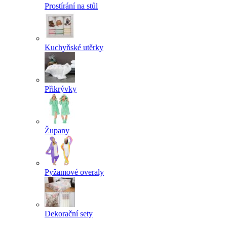
Prostírání na stůl
Kuchyňské utěrky
Přikrývky
Župany
Pyžamové overaly
Dekorační sety