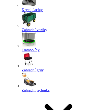
Krycí plachty
Zahradní vozíky
Trampolíny
Zahradní grily
Zahradní technika