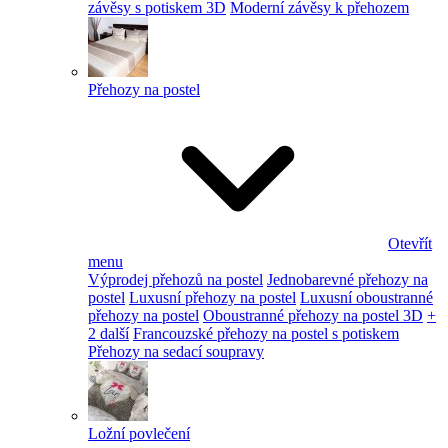
závěsy s potiskem 3D
Moderní závěsy k přehozem
Přehozy na postel
Otevřít
menu
Výprodej přehozů na postel
Jednobarevné přehozy na
postel
Luxusní přehozy na postel
Luxusní oboustranné
přehozy na postel
Oboustranné přehozy na postel 3D
+
2 další
Francouzské přehozy na postel s potiskem
Přehozy na sedací soupravy
Ložní povlečení