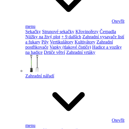
Otevřít
menu
Sekačky
Strunové sekačky
Křovinořezy
Čerpadla
Nůžky na živý plot
+ 9 dalších
Zahradní vysavače listí
a fukary
Pily
Vertikulátory
Kultivátory
Zahradní
postřikovače
Vapky (tlakové čističe)
Hadice a vozíky
na hadice
Drtiče větví
Zahradní vrtáky
Zahradní nářadí
Otevřít
menu