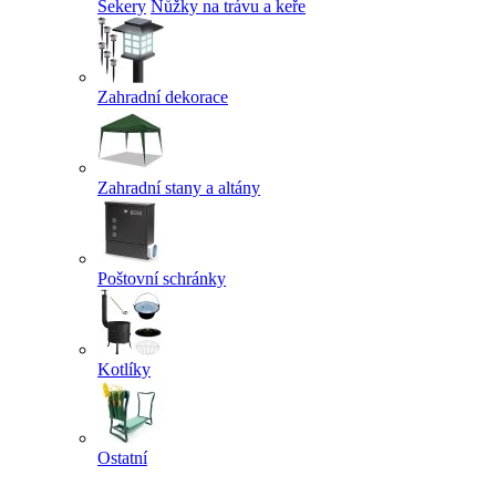
Sekery
Nůžky na trávu a keře
Zahradní dekorace
Zahradní stany a altány
Poštovní schránky
Kotlíky
Ostatní