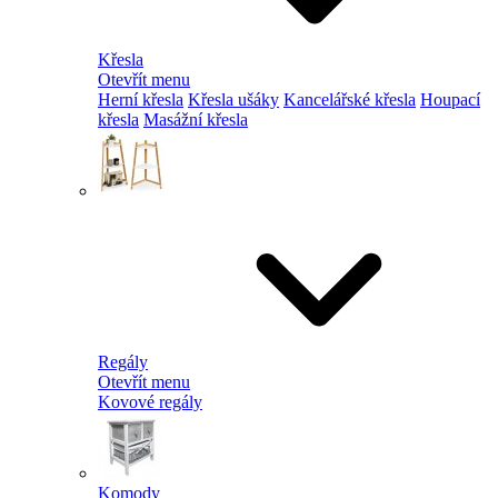
Křesla
Otevřít menu
Herní křesla
Křesla ušáky
Kancelářské křesla
Houpací
křesla
Masážní křesla
Regály
Otevřít menu
Kovové regály
Komody