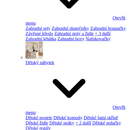
Otevřít
menu
Zahradní sety
Zahradní slunečníky
Zahradní houpačky
Závěsné křeslo
Zahradní stoly a židle
+ 3 další
Zahradní lehátka
Zahradní boxy
Nafukovačky
Dětský nábytek
Otevřít
menu
Dětské postele
Dětské komody
Dětské šatní skříně
Dětské židle
Dětské stolky
+ 2 další
Dětské sedačky
Dětské regály