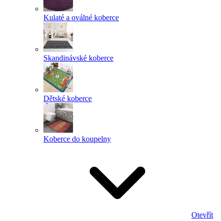
Kulaté a oválné koberce
Skandinávské koberce
Dětské koberce
Koberce do koupelny
Otevřít