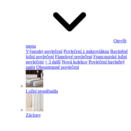
Otevřít
menu
Výprodej povlečení
Povlečení z mikrovlákna
Bavlněné
ložní povlečení
Flanelové povlečení
Francouzské ložní
povlečení
+ 3 další
Nová kolekce
Povlečení bavlněný
satén
Oboustranné povlečení
Ložní prostěradla
Záclony