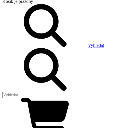
Košík
je prázdný
Vyhledat