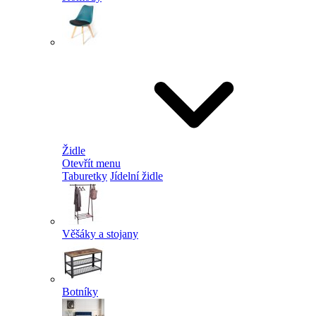
Židle
Otevřít menu
Taburetky
Jídelní židle
Věšáky a stojany
Botníky