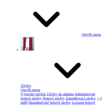
Otevřít menu
Závěsy
Otevřít menu
Výprodej závěsů
Závěsy do altánku
Jednobarevné
hotové závěsy
Hotové závěsy
Zatemňovací závěsy
+ 3
další
Skandinávské hotové závěsy
Luxusní hotové