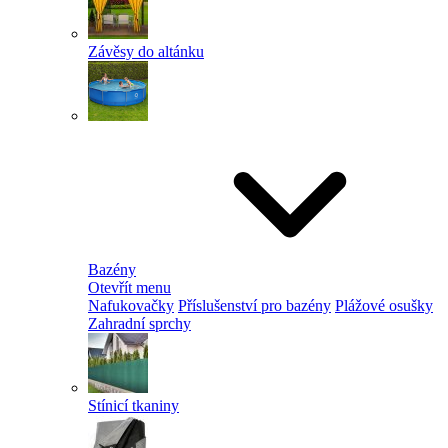
Závěsy do altánku
Bazény
Otevřít menu
Nafukovačky
Příslušenství pro bazény
Plážové osušky
Zahradní sprchy
Stínicí tkaniny