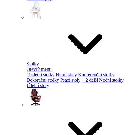
Stolky
Otevřít menu
Toaletní stolky
Herní stoly
Konferenční stolky
Dekorační stolky
Psací stoly
+ 2 další
Noční stolky
Jídelní stoly