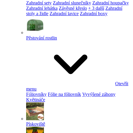
Zahradní sety
Zahradní slunečníky
Zahradní houpačky
Zahradní lehátka
Závěsné křeslo
+ 3 další
Zahradní
stoly a židle
Zahradní lavice
Zahradní boxy
Pěstování rostlin
Otevřít
menu
Fóliovníky
Fólie na fóliovník
Vyvýšené záhony
Květináče
Pískoviště