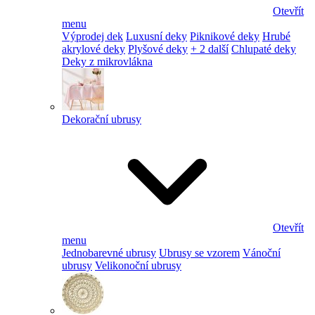
Otevřít
menu
Výprodej dek
Luxusní deky
Piknikové deky
Hrubé
akrylové deky
Plyšové deky
+ 2 další
Chlupaté deky
Deky z mikrovlákna
Dekorační ubrusy
Otevřít
menu
Jednobarevné ubrusy
Ubrusy se vzorem
Vánoční
ubrusy
Velikonoční ubrusy