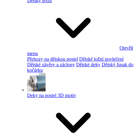
Dětský textil
Otevřít
menu
Přehozy na dětskou postel
Dětské ložní povlečení
Dětské závěsy a záclony
Dětské deky
Dětský fusak do
kočárku
Deky na postel 3D motiv