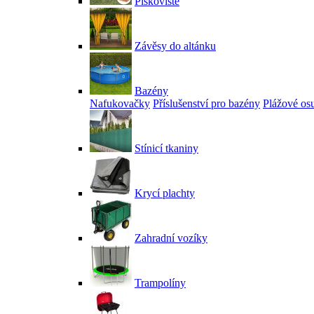
Pískoviště
Závěsy do altánku
Bazény
Nafukovačky
Příslušenství pro bazény
Plážové os
Stínicí tkaniny
Krycí plachty
Zahradní vozíky
Trampolíny