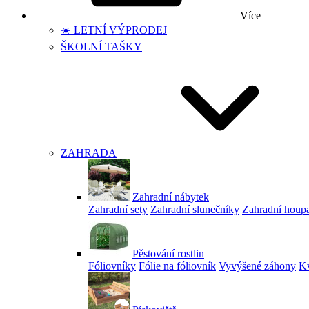
Více
☀️ LETNÍ VÝPRODEJ
ŠKOLNÍ TAŠKY
ZAHRADA
Zahradní nábytek
Zahradní sety
Zahradní slunečníky
Zahradní houp
Pěstování rostlin
Fóliovníky
Fólie na fóliovník
Vyvýšené záhony
Kv