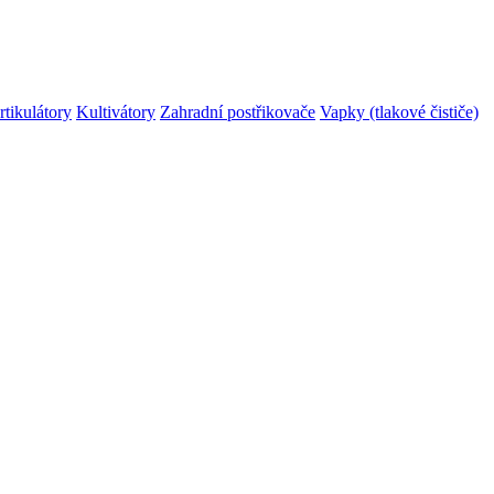
rtikulátory
Kultivátory
Zahradní postřikovače
Vapky (tlakové čističe)