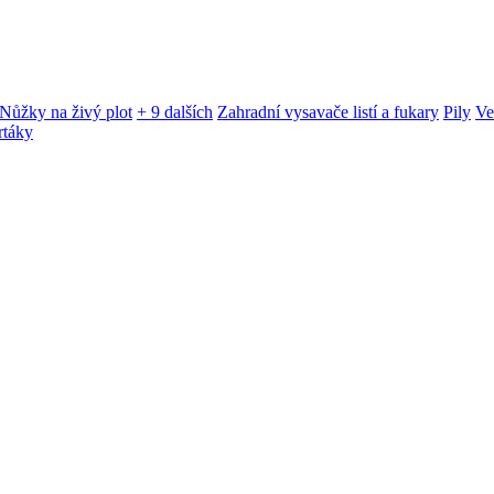
Nůžky na živý plot
+ 9 dalších
Zahradní vysavače listí a fukary
Pily
Ve
rtáky