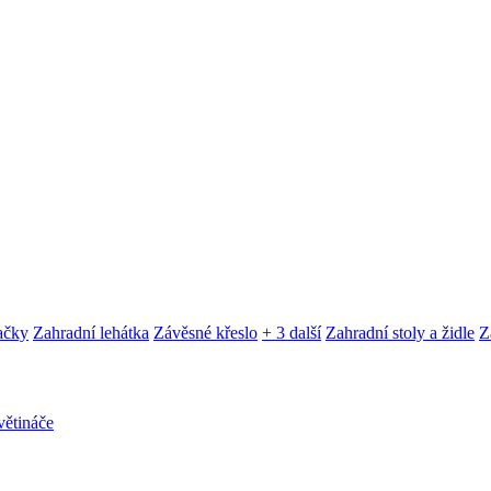
ačky
Zahradní lehátka
Závěsné křeslo
+ 3 další
Zahradní stoly a židle
Z
ětináče