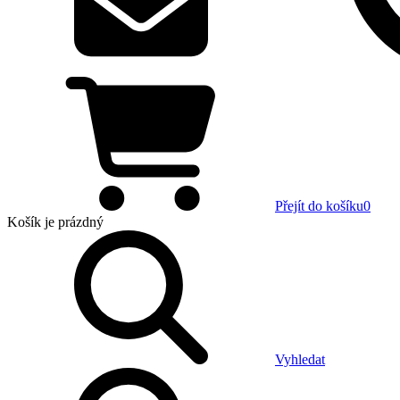
Přejít do košíku
0
Košík
je prázdný
Vyhledat