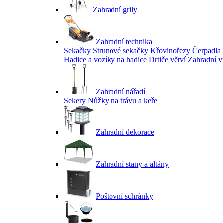
Zahradní grily
Zahradní technika
Sekačky
Strunové sekačky
Křovinořezy
Čerpadla
Hadice a vozíky na hadice
Drtiče větví
Zahradní v
Zahradní nářadí
Sekery
Nůžky na trávu a keře
Zahradní dekorace
Zahradní stany a altány
Poštovní schránky