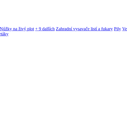
Nůžky na živý plot
+ 9 dalších
Zahradní vysavače listí a fukary
Pily
Ve
rtáky