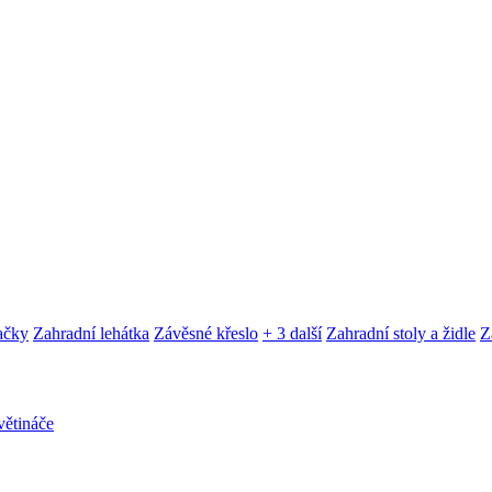
ačky
Zahradní lehátka
Závěsné křeslo
+ 3 další
Zahradní stoly a židle
Z
ětináče