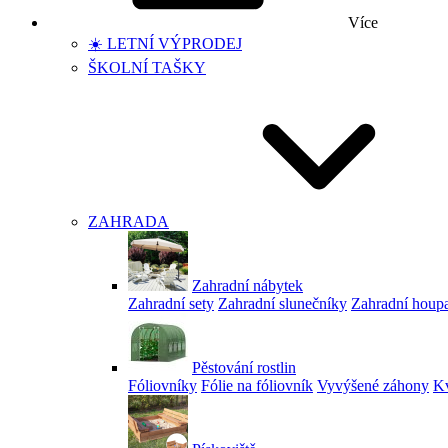
Více
☀️ LETNÍ VÝPRODEJ
ŠKOLNÍ TAŠKY
ZAHRADA
Zahradní nábytek
Zahradní sety
Zahradní slunečníky
Zahradní houp
Pěstování rostlin
Fóliovníky
Fólie na fóliovník
Vyvýšené záhony
Kv