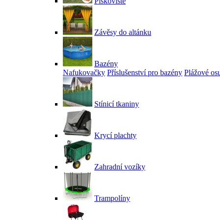
Pískoviště
Závěsy do altánku
Bazény
Nafukovačky
Příslušenství pro bazény
Plážové os
Stínicí tkaniny
Krycí plachty
Zahradní vozíky
Trampolíny