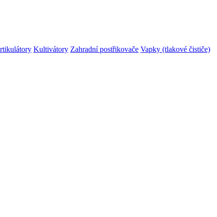
rtikulátory
Kultivátory
Zahradní postřikovače
Vapky (tlakové čističe)