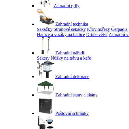
Zahradní grily
Zahradní technika
Sekačky
Strunové sekačky
Křovinořezy
Čerpadla
Hadice a vozíky na hadice
Drtiče větví
Zahradní v
Zahradní nářadí
Sekery
Nůžky na trávu a keře
Zahradní dekorace
Zahradní stany a altány
Poštovní schránky