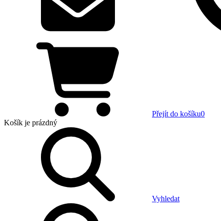
Přejít do košíku
0
Košík
je prázdný
Vyhledat