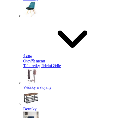
Židle
Otevřít menu
Taburetky
Jídelní židle
Věšáky a stojany
Botníky