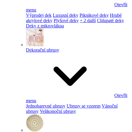
Otevřít
menu
Výprodej dek
Luxusní deky
Piknikové deky
Hrubé
akrylové deky
Plyšové deky
+ 2 další
Chlupaté deky
Deky z mikrovlákna
Dekorační ubrusy
Otevřít
menu
Jednobarevné ubrusy
Ubrusy se vzorem
Vánoční
ubrusy
Velikonoční ubrusy