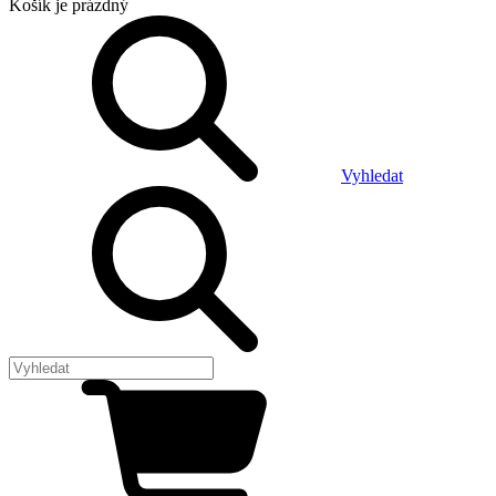
Košík
je prázdný
Vyhledat