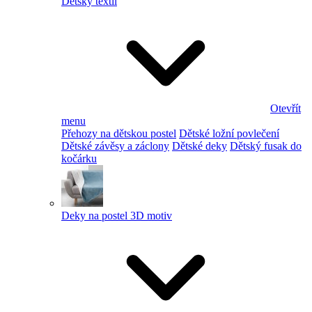
Dětský textil
Otevřít
menu
Přehozy na dětskou postel
Dětské ložní povlečení
Dětské závěsy a záclony
Dětské deky
Dětský fusak do
kočárku
Deky na postel 3D motiv