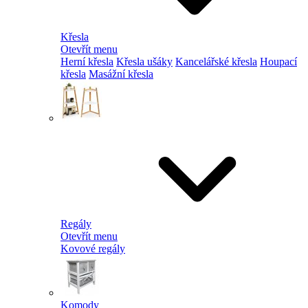
Křesla
Otevřít menu
Herní křesla
Křesla ušáky
Kancelářské křesla
Houpací
křesla
Masážní křesla
Regály
Otevřít menu
Kovové regály
Komody