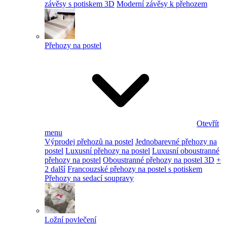
závěsy s potiskem 3D
Moderní závěsy k přehozem
Přehozy na postel
Otevřít
menu
Výprodej přehozů na postel
Jednobarevné přehozy na
postel
Luxusní přehozy na postel
Luxusní oboustranné
přehozy na postel
Oboustranné přehozy na postel 3D
+
2 další
Francouzské přehozy na postel s potiskem
Přehozy na sedací soupravy
Ložní povlečení