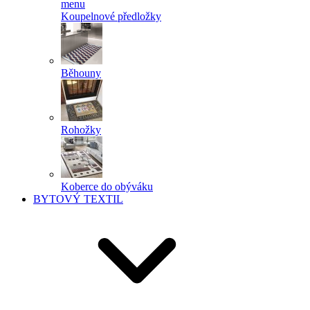
menu
Koupelnové předložky
Běhouny
Rohožky
Koberce do obýváku
BYTOVÝ TEXTIL