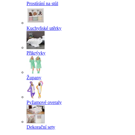
Prostírání na stůl
Kuchyňské utěrky
Přikrývky
Župany
Pyžamové overaly
Dekorační sety