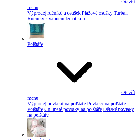
Otevřít
menu
Výprodej ručníků a osušek
Plážové osušky
Turban
Ručníky s vánoční tematikou
Polštáře
Otevřít
menu
Výprodej povlaků na polštáře
Povlaky na polštáře
Polštáře
Chlupaté povlaky na polštáře
Dětské povlaky
na polštáře