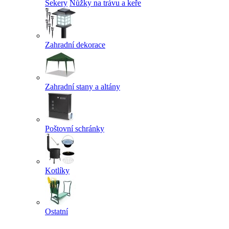
Sekery
Nůžky na trávu a keře
Zahradní dekorace
Zahradní stany a altány
Poštovní schránky
Kotlíky
Ostatní