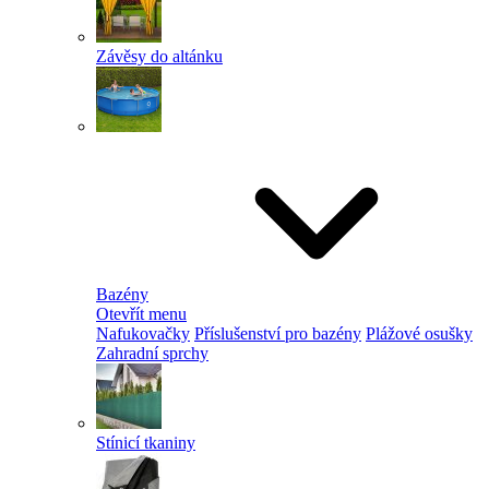
Závěsy do altánku
Bazény
Otevřít menu
Nafukovačky
Příslušenství pro bazény
Plážové osušky
Zahradní sprchy
Stínicí tkaniny