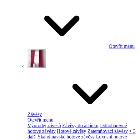
Otevřít menu
Závěsy
Otevřít menu
Výprodej závěsů
Závěsy do altánku
Jednobarevné
hotové závěsy
Hotové závěsy
Zatemňovací závěsy
+ 3
další
Skandinávské hotové závěsy
Luxusní hotové