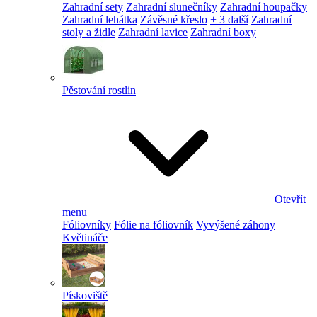
Zahradní sety
Zahradní slunečníky
Zahradní houpačky
Zahradní lehátka
Závěsné křeslo
+ 3 další
Zahradní
stoly a židle
Zahradní lavice
Zahradní boxy
Pěstování rostlin
Otevřít
menu
Fóliovníky
Fólie na fóliovník
Vyvýšené záhony
Květináče
Pískoviště