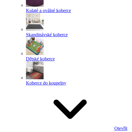
Kulaté a oválné koberce
Skandinávské koberce
Dětské koberce
Koberce do koupelny
Otevřít