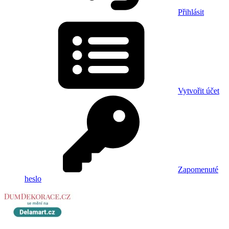
Přihlásit
Vytvořit účet
Zapomenuté
heslo