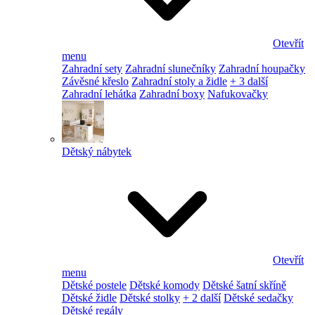
Otevřít
menu
Zahradní sety
Zahradní slunečníky
Zahradní houpačky
Závěsné křeslo
Zahradní stoly a židle
+ 3 další
Zahradní lehátka
Zahradní boxy
Nafukovačky
Dětský nábytek
Otevřít
menu
Dětské postele
Dětské komody
Dětské šatní skříně
Dětské židle
Dětské stolky
+ 2 další
Dětské sedačky
Dětské regály