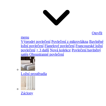
Otevřít
menu
Výprodej povlečení
Povlečení z mikrovlákna
Bavlněné
ložní povlečení
Flanelové povlečení
Francouzské ložní
povlečení
+ 3 další
Nová kolekce
Povlečení bavlněný
satén
Oboustranné povlečení
Ložní prostěradla
Záclony