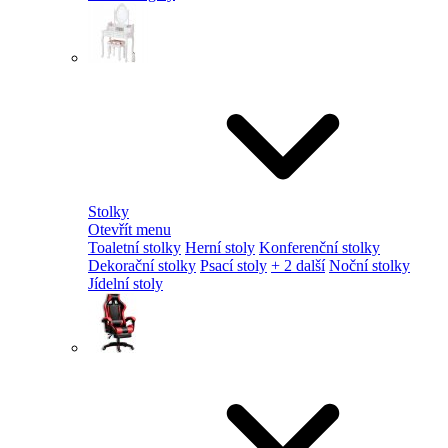
Stolky
Otevřít menu
Toaletní stolky
Herní stoly
Konferenční stolky
Dekorační stolky
Psací stoly
+ 2 další
Noční stolky
Jídelní stoly