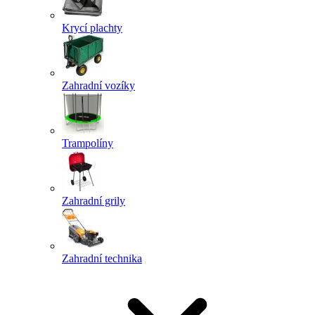
Krycí plachty
Zahradní vozíky
Trampolíny
Zahradní grily
Zahradní technika