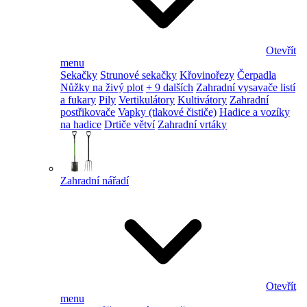
Otevřít
menu
Sekačky
Strunové sekačky
Křovinořezy
Čerpadla
Nůžky na živý plot
+ 9 dalších
Zahradní vysavače listí
a fukary
Pily
Vertikulátory
Kultivátory
Zahradní
postřikovače
Vapky (tlakové čističe)
Hadice a vozíky
na hadice
Drtiče větví
Zahradní vrtáky
Zahradní nářadí
Otevřít
menu