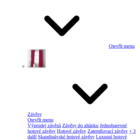
Otevřít menu
Závěsy
Otevřít menu
Výprodej závěsů
Závěsy do altánku
Jednobarevné
hotové závěsy
Hotové závěsy
Zatemňovací závěsy
+ 3
další
Skandinávské hotové závěsy
Luxusní hotové