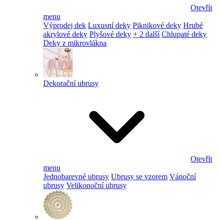
Otevřít
menu
Výprodej dek
Luxusní deky
Piknikové deky
Hrubé
akrylové deky
Plyšové deky
+ 2 další
Chlupaté deky
Deky z mikrovlákna
Dekorační ubrusy
Otevřít
menu
Jednobarevné ubrusy
Ubrusy se vzorem
Vánoční
ubrusy
Velikonoční ubrusy