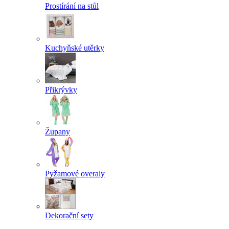
Prostírání na stůl
Kuchyňské utěrky
Přikrývky
Župany
Pyžamové overaly
Dekorační sety