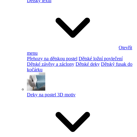
Dětský textil
Otevřít
menu
Přehozy na dětskou postel
Dětské ložní povlečení
Dětské závěsy a záclony
Dětské deky
Dětský fusak do
kočárku
Deky na postel 3D motiv