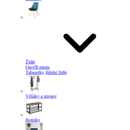
Židle
Otevřít menu
Taburetky
Jídelní židle
Věšáky a stojany
Botníky