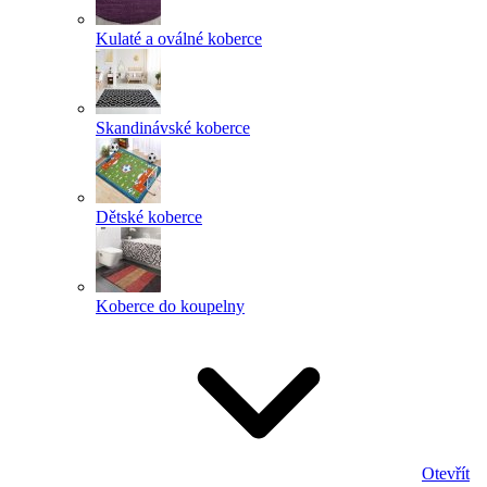
Kulaté a oválné koberce
Skandinávské koberce
Dětské koberce
Koberce do koupelny
Otevřít