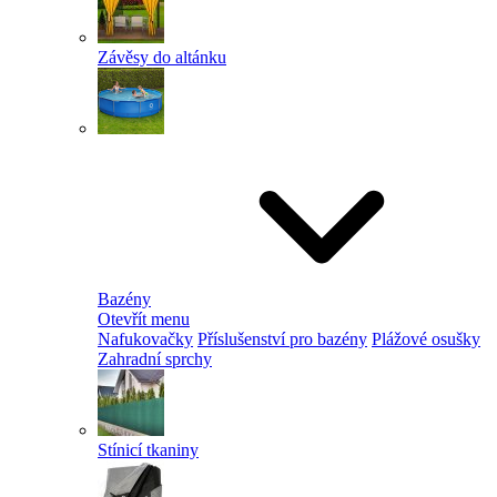
Závěsy do altánku
Bazény
Otevřít menu
Nafukovačky
Příslušenství pro bazény
Plážové osušky
Zahradní sprchy
Stínicí tkaniny