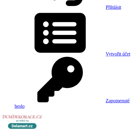
Přihlásit
Vytvořit účet
Zapomenuté
heslo