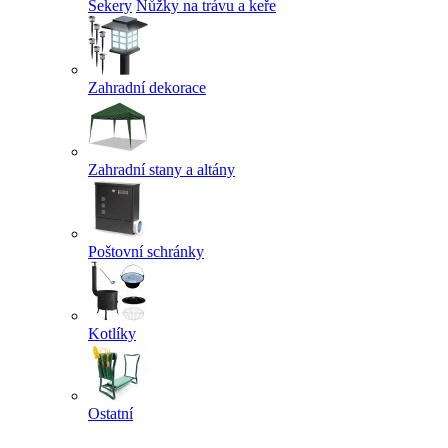
Sekery
Nůžky na trávu a keře
Zahradní dekorace
Zahradní stany a altány
Poštovní schránky
Kotlíky
Ostatní