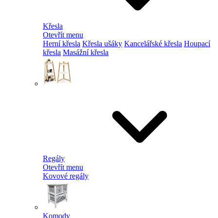
Křesla
Otevřít menu
Herní křesla
Křesla ušáky
Kancelářské křesla
Houpací
křesla
Masážní křesla
Regály
Otevřít menu
Kovové regály
Komody