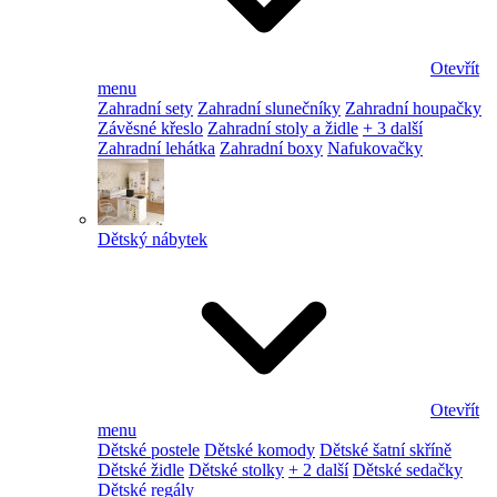
Otevřít
menu
Zahradní sety
Zahradní slunečníky
Zahradní houpačky
Závěsné křeslo
Zahradní stoly a židle
+ 3 další
Zahradní lehátka
Zahradní boxy
Nafukovačky
Dětský nábytek
Otevřít
menu
Dětské postele
Dětské komody
Dětské šatní skříně
Dětské židle
Dětské stolky
+ 2 další
Dětské sedačky
Dětské regály