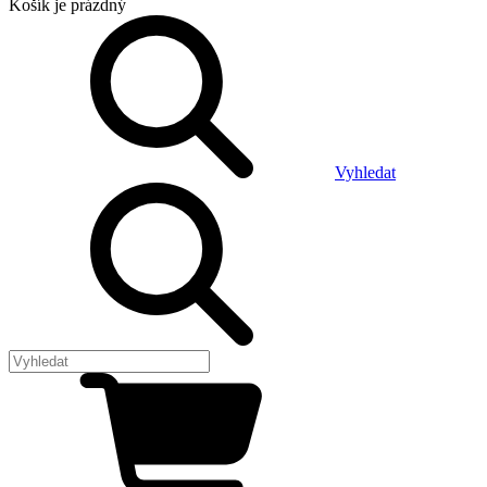
Košík
je prázdný
Vyhledat