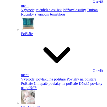
Otevřít
menu
Výprodej ručníků a osušek
Plážové osušky
Turban
Ručníky s vánoční tematikou
Polštáře
Otevřít
menu
Výprodej povlaků na polštáře
Povlaky na polštáře
Polštáře
Chlupaté povlaky na polštáře
Dětské povlaky
na polštáře