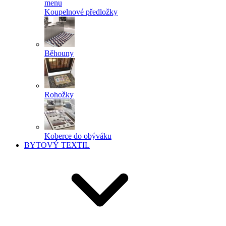
menu
Koupelnové předložky
Běhouny
Rohožky
Koberce do obýváku
BYTOVÝ TEXTIL