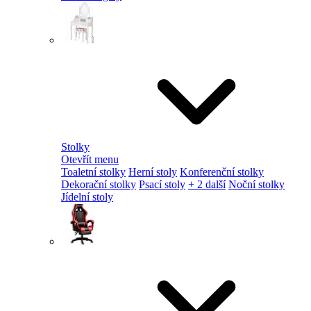
Stolky
Otevřít menu
Toaletní stolky
Herní stoly
Konferenční stolky
Dekorační stolky
Psací stoly
+ 2 další
Noční stolky
Jídelní stoly