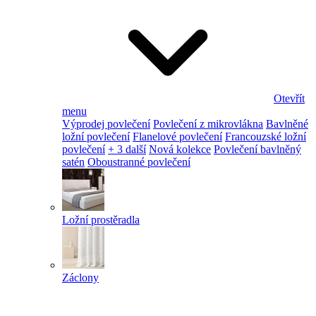
Otevřít
menu
Výprodej povlečení
Povlečení z mikrovlákna
Bavlněné
ložní povlečení
Flanelové povlečení
Francouzské ložní
povlečení
+ 3 další
Nová kolekce
Povlečení bavlněný
satén
Oboustranné povlečení
Ložní prostěradla
Záclony