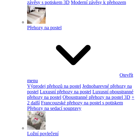
závěsy s potiskem 3D
Moderní závěsy k přehozem
Přehozy na postel
Otevřít
menu
Výprodej přehozů na postel
Jednobarevné přehozy na
postel
Luxusní přehozy na postel
Luxusní oboustranné
přehozy na postel
Oboustranné přehozy na postel 3D
+
2 další
Francouzské přehozy na postel s potiskem
Přehozy na sedací soupravy
Ložní povlečení