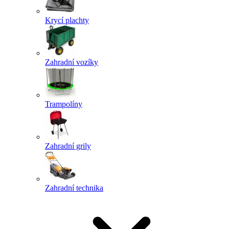
Krycí plachty
Zahradní vozíky
Trampolíny
Zahradní grily
Zahradní technika