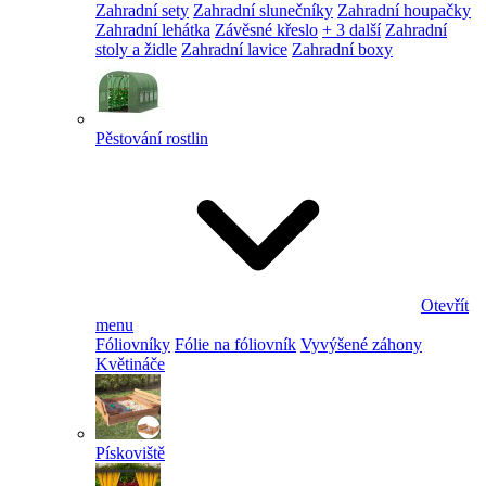
Zahradní sety
Zahradní slunečníky
Zahradní houpačky
Zahradní lehátka
Závěsné křeslo
+ 3 další
Zahradní
stoly a židle
Zahradní lavice
Zahradní boxy
Pěstování rostlin
Otevřít
menu
Fóliovníky
Fólie na fóliovník
Vyvýšené záhony
Květináče
Pískoviště