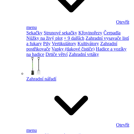
Otevřít
menu
Sekačky
Strunové sekačky
Křovinořezy
Čerpadla
Nůžky na živý plot
+ 9 dalších
Zahradní vysavače listí
a fukary
Pily
Vertikulátory
Kultivátory
Zahradní
postřikovače
Vapky (tlakové čističe)
Hadice a vozíky
na hadice
Drtiče větví
Zahradní vrtáky
Zahradní nářadí
Otevřít
menu