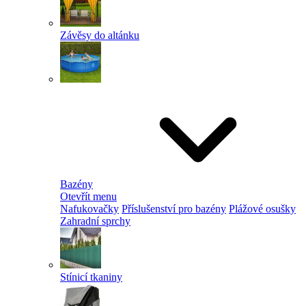
Závěsy do altánku
Bazény
Otevřít menu
Nafukovačky
Příslušenství pro bazény
Plážové osušky
Zahradní sprchy
Stínicí tkaniny