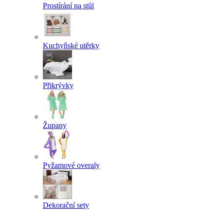
Prostírání na stůl
Kuchyňské utěrky
Přikrývky
Župany
Pyžamové overaly
Dekorační sety