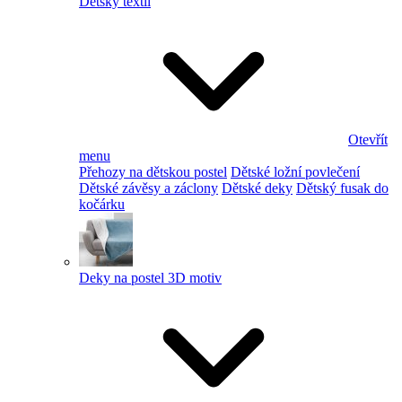
Dětský textil
Otevřít
menu
Přehozy na dětskou postel
Dětské ložní povlečení
Dětské závěsy a záclony
Dětské deky
Dětský fusak do
kočárku
Deky na postel 3D motiv