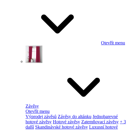
Otevřít menu
Závěsy
Otevřít menu
Výprodej závěsů
Závěsy do altánku
Jednobarevné
hotové závěsy
Hotové závěsy
Zatemňovací závěsy
+ 3
další
Skandinávské hotové závěsy
Luxusní hotové