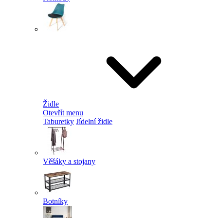
Židle
Otevřít menu
Taburetky
Jídelní židle
Věšáky a stojany
Botníky