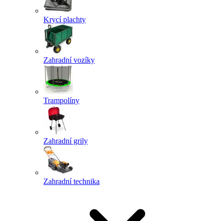
Krycí plachty
Zahradní vozíky
Trampolíny
Zahradní grily
Zahradní technika