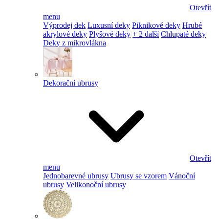
Otevřít
menu
Výprodej dek
Luxusní deky
Piknikové deky
Hrubé
akrylové deky
Plyšové deky
+ 2 další
Chlupaté deky
Deky z mikrovlákna
Dekorační ubrusy
Otevřít
menu
Jednobarevné ubrusy
Ubrusy se vzorem
Vánoční
ubrusy
Velikonoční ubrusy