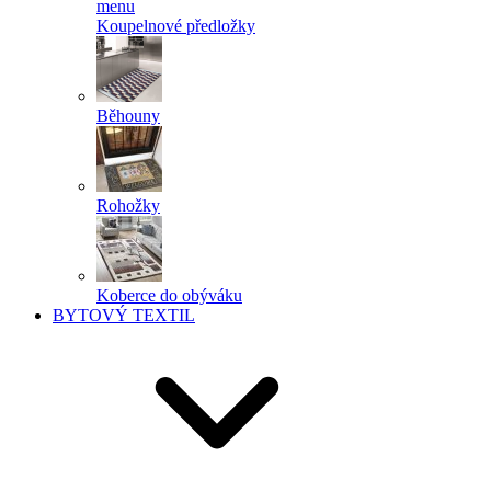
menu
Koupelnové předložky
Běhouny
Rohožky
Koberce do obýváku
BYTOVÝ TEXTIL