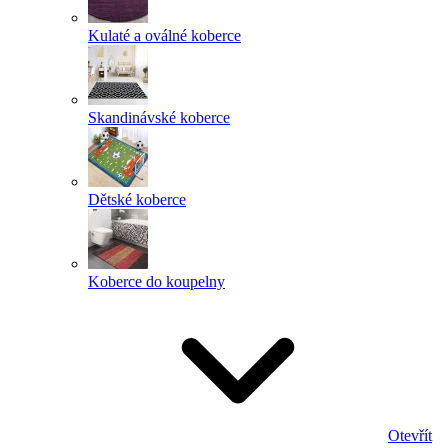
Kulaté a oválné koberce
Skandinávské koberce
Dětské koberce
Koberce do koupelny
Otevřít