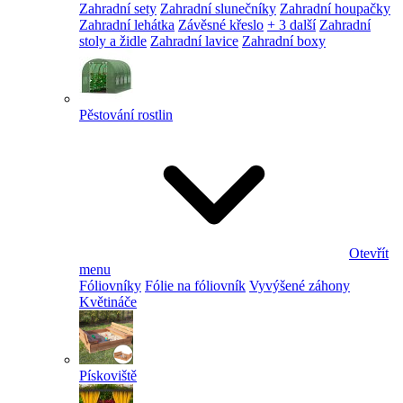
Zahradní sety
Zahradní slunečníky
Zahradní houpačky
Zahradní lehátka
Závěsné křeslo
+ 3 další
Zahradní
stoly a židle
Zahradní lavice
Zahradní boxy
Pěstování rostlin
Otevřít
menu
Fóliovníky
Fólie na fóliovník
Vyvýšené záhony
Květináče
Pískoviště