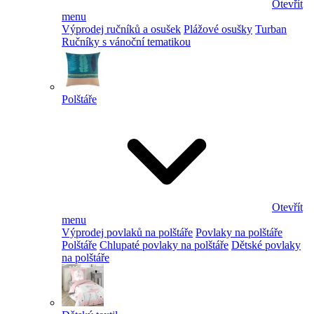
Otevřít
menu
Výprodej ručníků a osušek
Plážové osušky
Turban
Ručníky s vánoční tematikou
Polštáře
Otevřít
menu
Výprodej povlaků na polštáře
Povlaky na polštáře
Polštáře
Chlupaté povlaky na polštáře
Dětské povlaky
na polštáře