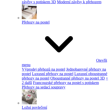
závěsy s potiskem 3D
Moderní závěsy k přehozem
Přehozy na postel
Otevřít
menu
Výprodej přehozů na postel
Jednobarevné přehozy na
postel
Luxusní přehozy na postel
Luxusní oboustranné
přehozy na postel
Oboustranné přehozy na postel 3D
+
2 další
Francouzské přehozy na postel s potiskem
Přehozy na sedací soupravy
Ložní povlečení