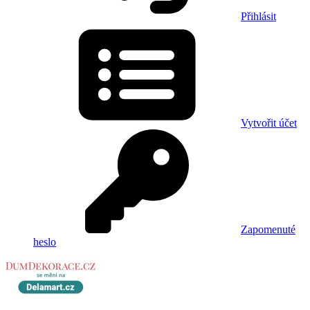
Přihlásit
Vytvořit účet
Zapomenuté
heslo