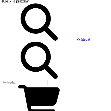
Košík
je prázdný
Vyhledat