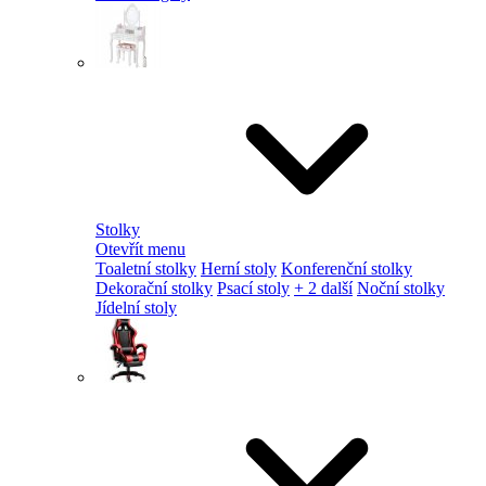
Stolky
Otevřít menu
Toaletní stolky
Herní stoly
Konferenční stolky
Dekorační stolky
Psací stoly
+ 2 další
Noční stolky
Jídelní stoly