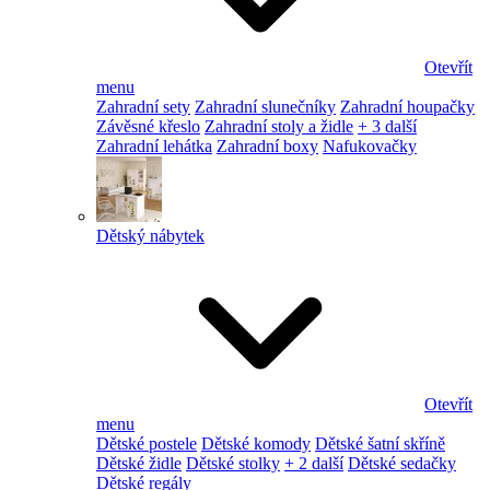
Otevřít
menu
Zahradní sety
Zahradní slunečníky
Zahradní houpačky
Závěsné křeslo
Zahradní stoly a židle
+ 3 další
Zahradní lehátka
Zahradní boxy
Nafukovačky
Dětský nábytek
Otevřít
menu
Dětské postele
Dětské komody
Dětské šatní skříně
Dětské židle
Dětské stolky
+ 2 další
Dětské sedačky
Dětské regály