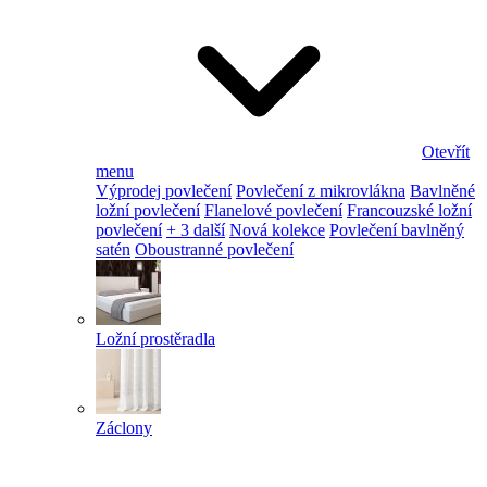
Otevřít
menu
Výprodej povlečení
Povlečení z mikrovlákna
Bavlněné
ložní povlečení
Flanelové povlečení
Francouzské ložní
povlečení
+ 3 další
Nová kolekce
Povlečení bavlněný
satén
Oboustranné povlečení
Ložní prostěradla
Záclony