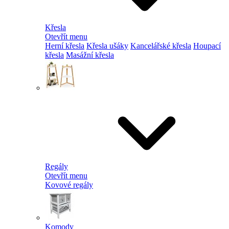
Křesla
Otevřít menu
Herní křesla
Křesla ušáky
Kancelářské křesla
Houpací
křesla
Masážní křesla
Regály
Otevřít menu
Kovové regály
Komody