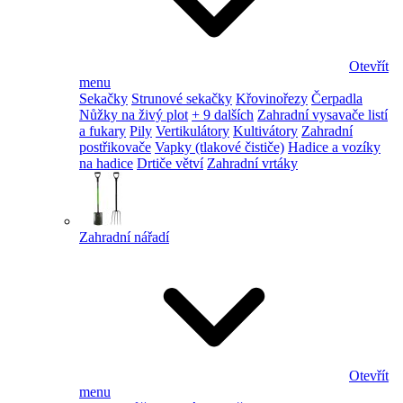
Otevřít
menu
Sekačky
Strunové sekačky
Křovinořezy
Čerpadla
Nůžky na živý plot
+ 9 dalších
Zahradní vysavače listí
a fukary
Pily
Vertikulátory
Kultivátory
Zahradní
postřikovače
Vapky (tlakové čističe)
Hadice a vozíky
na hadice
Drtiče větví
Zahradní vrtáky
Zahradní nářadí
Otevřít
menu