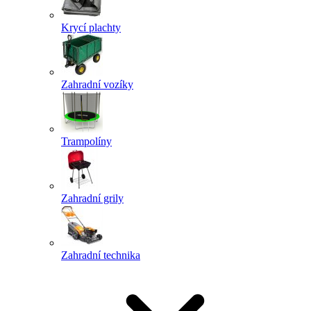
Krycí plachty
Zahradní vozíky
Trampolíny
Zahradní grily
Zahradní technika