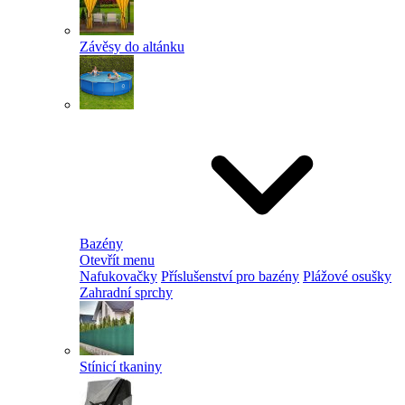
Závěsy do altánku
Bazény
Otevřít menu
Nafukovačky
Příslušenství pro bazény
Plážové osušky
Zahradní sprchy
Stínicí tkaniny