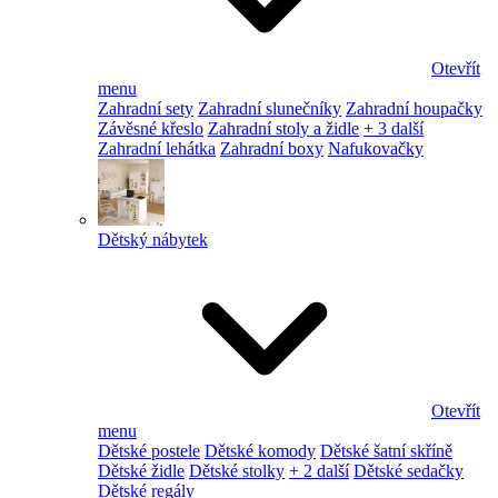
Otevřít
menu
Zahradní sety
Zahradní slunečníky
Zahradní houpačky
Závěsné křeslo
Zahradní stoly a židle
+ 3 další
Zahradní lehátka
Zahradní boxy
Nafukovačky
Dětský nábytek
Otevřít
menu
Dětské postele
Dětské komody
Dětské šatní skříně
Dětské židle
Dětské stolky
+ 2 další
Dětské sedačky
Dětské regály