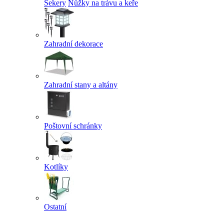
Sekery
Nůžky na trávu a keře
Zahradní dekorace
Zahradní stany a altány
Poštovní schránky
Kotlíky
Ostatní