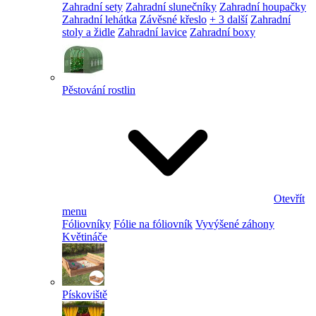
Zahradní sety
Zahradní slunečníky
Zahradní houpačky
Zahradní lehátka
Závěsné křeslo
+ 3 další
Zahradní
stoly a židle
Zahradní lavice
Zahradní boxy
Pěstování rostlin
Otevřít
menu
Fóliovníky
Fólie na fóliovník
Vyvýšené záhony
Květináče
Pískoviště