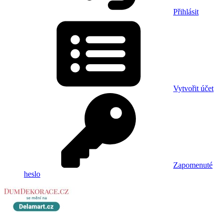
Přihlásit
Vytvořit účet
Zapomenuté
heslo