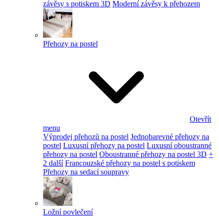
závěsy s potiskem 3D
Moderní závěsy k přehozem
Přehozy na postel
Otevřít
menu
Výprodej přehozů na postel
Jednobarevné přehozy na
postel
Luxusní přehozy na postel
Luxusní oboustranné
přehozy na postel
Oboustranné přehozy na postel 3D
+
2 další
Francouzské přehozy na postel s potiskem
Přehozy na sedací soupravy
Ložní povlečení