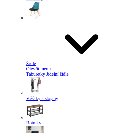
Židle
Otevřít menu
Taburetky
Jídelní židle
Věšáky a stojany
Botníky