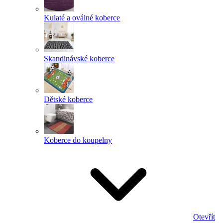
Kulaté a oválné koberce
Skandinávské koberce
Dětské koberce
Koberce do koupelny
Otevřít