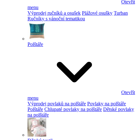
Otevřít
menu
Výprodej ručníků a osušek
Plážové osušky
Turban
Ručníky s vánoční tematikou
Polštáře
Otevřít
menu
Výprodej povlaků na polštáře
Povlaky na polštáře
Polštáře
Chlupaté povlaky na polštáře
Dětské povlaky
na polštáře