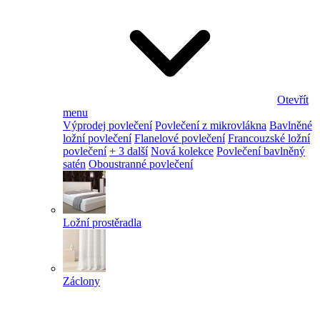
Otevřít
menu
Výprodej povlečení
Povlečení z mikrovlákna
Bavlněné
ložní povlečení
Flanelové povlečení
Francouzské ložní
povlečení
+ 3 další
Nová kolekce
Povlečení bavlněný
satén
Oboustranné povlečení
Ložní prostěradla
Záclony