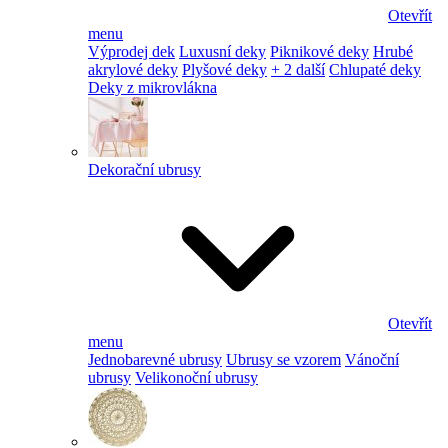
Otevřít
menu
Výprodej dek
Luxusní deky
Piknikové deky
Hrubé
akrylové deky
Plyšové deky
+ 2 další
Chlupaté deky
Deky z mikrovlákna
Dekorační ubrusy
Otevřít
menu
Jednobarevné ubrusy
Ubrusy se vzorem
Vánoční
ubrusy
Velikonoční ubrusy