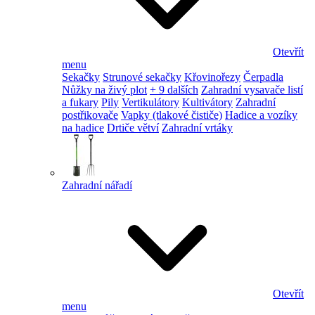
Otevřít
menu
Sekačky
Strunové sekačky
Křovinořezy
Čerpadla
Nůžky na živý plot
+ 9 dalších
Zahradní vysavače listí
a fukary
Pily
Vertikulátory
Kultivátory
Zahradní
postřikovače
Vapky (tlakové čističe)
Hadice a vozíky
na hadice
Drtiče větví
Zahradní vrtáky
Zahradní nářadí
Otevřít
menu