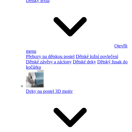
Dětský textil
Otevřít
menu
Přehozy na dětskou postel
Dětské ložní povlečení
Dětské závěsy a záclony
Dětské deky
Dětský fusak do
kočárku
Deky na postel 3D motiv