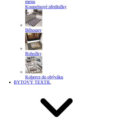
menu
Koupelnové předložky
Běhouny
Rohožky
Koberce do obýváku
BYTOVÝ TEXTIL