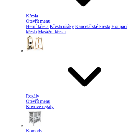
Křesla
Otevřít menu
Herní křesla
Křesla ušáky
Kancelářské křesla
Houpací
křesla
Masážní křesla
Regály
Otevřít menu
Kovové regály
Komody