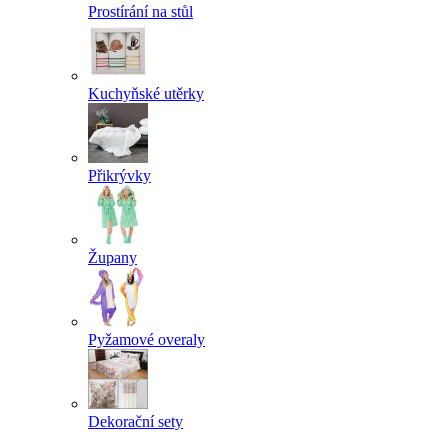
Prostírání na stůl
Kuchyňské utěrky
Přikrývky
Župany
Pyžamové overaly
Dekorační sety