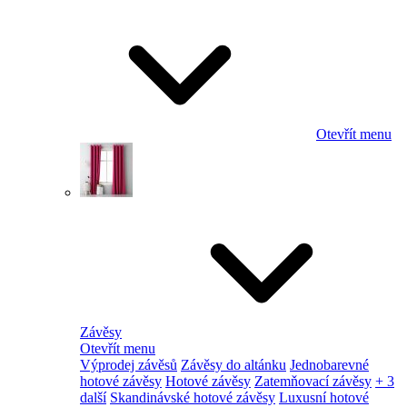
Otevřít menu
Závěsy
Otevřít menu
Výprodej závěsů
Závěsy do altánku
Jednobarevné
hotové závěsy
Hotové závěsy
Zatemňovací závěsy
+ 3
další
Skandinávské hotové závěsy
Luxusní hotové