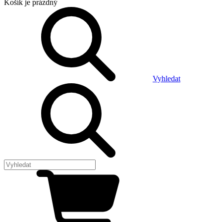
Košík
je prázdný
Vyhledat