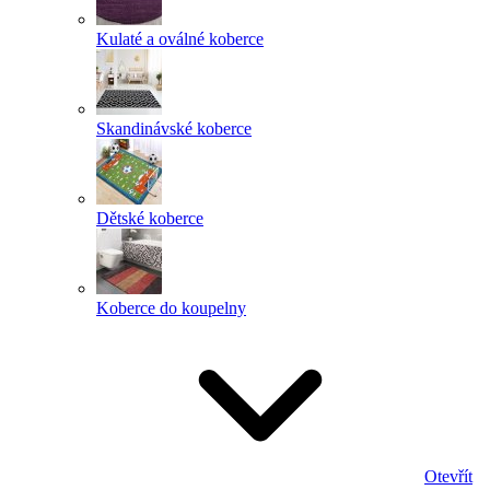
Kulaté a oválné koberce
Skandinávské koberce
Dětské koberce
Koberce do koupelny
Otevřít