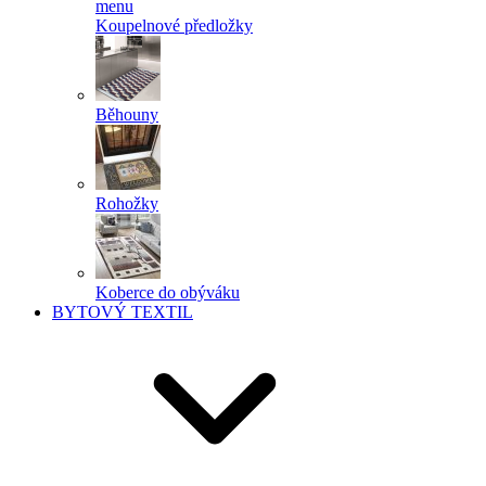
menu
Koupelnové předložky
Běhouny
Rohožky
Koberce do obýváku
BYTOVÝ TEXTIL