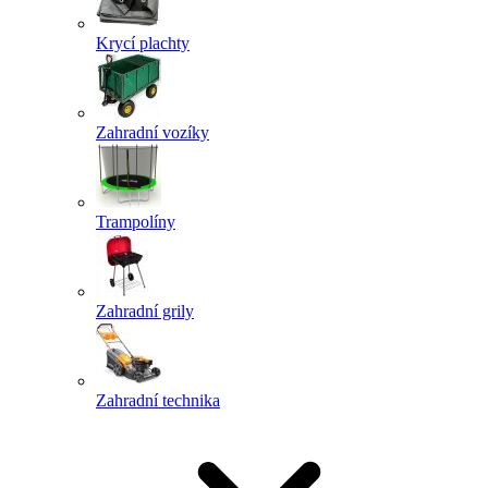
Krycí plachty
Zahradní vozíky
Trampolíny
Zahradní grily
Zahradní technika