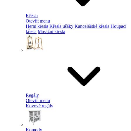
Křesla
Otevřít menu
Herní křesla
Křesla ušáky
Kancelářské křesla
Houpací
křesla
Masážní křesla
Regály
Otevřít menu
Kovové regály
Komody