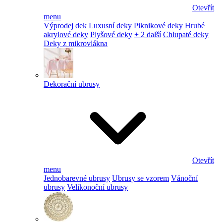
Otevřít
menu
Výprodej dek
Luxusní deky
Piknikové deky
Hrubé
akrylové deky
Plyšové deky
+ 2 další
Chlupaté deky
Deky z mikrovlákna
Dekorační ubrusy
Otevřít
menu
Jednobarevné ubrusy
Ubrusy se vzorem
Vánoční
ubrusy
Velikonoční ubrusy