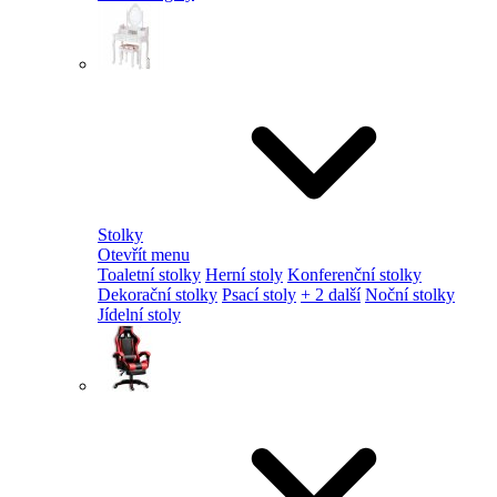
Stolky
Otevřít menu
Toaletní stolky
Herní stoly
Konferenční stolky
Dekorační stolky
Psací stoly
+ 2 další
Noční stolky
Jídelní stoly