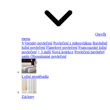
Otevřít
menu
Výprodej povlečení
Povlečení z mikrovlákna
Bavlněné
ložní povlečení
Flanelové povlečení
Francouzské ložní
povlečení
+ 3 další
Nová kolekce
Povlečení bavlněný
satén
Oboustranné povlečení
Ložní prostěradla
Záclony