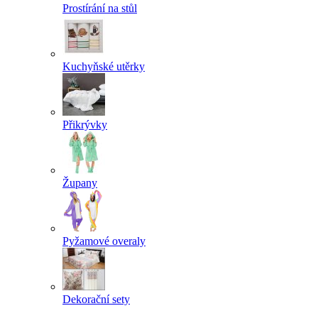
Prostírání na stůl
Kuchyňské utěrky
Přikrývky
Župany
Pyžamové overaly
Dekorační sety