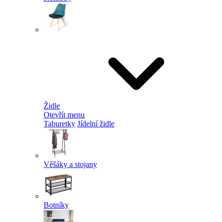
Židle
Otevřít menu
Taburetky
Jídelní židle
Věšáky a stojany
Botníky