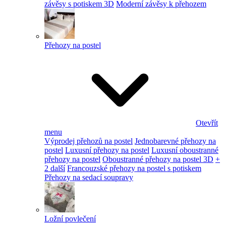
závěsy s potiskem 3D
Moderní závěsy k přehozem
Přehozy na postel
Otevřít
menu
Výprodej přehozů na postel
Jednobarevné přehozy na
postel
Luxusní přehozy na postel
Luxusní oboustranné
přehozy na postel
Oboustranné přehozy na postel 3D
+
2 další
Francouzské přehozy na postel s potiskem
Přehozy na sedací soupravy
Ložní povlečení