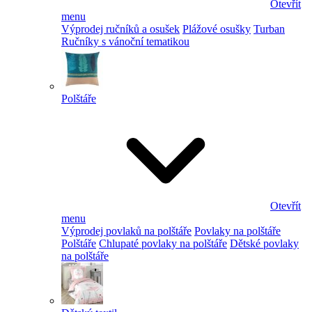
Otevřít
menu
Výprodej ručníků a osušek
Plážové osušky
Turban
Ručníky s vánoční tematikou
Polštáře
Otevřít
menu
Výprodej povlaků na polštáře
Povlaky na polštáře
Polštáře
Chlupaté povlaky na polštáře
Dětské povlaky
na polštáře