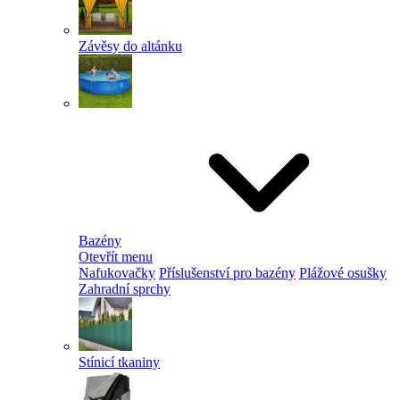
Závěsy do altánku
Bazény
Otevřít menu
Nafukovačky
Příslušenství pro bazény
Plážové osušky
Zahradní sprchy
Stínicí tkaniny