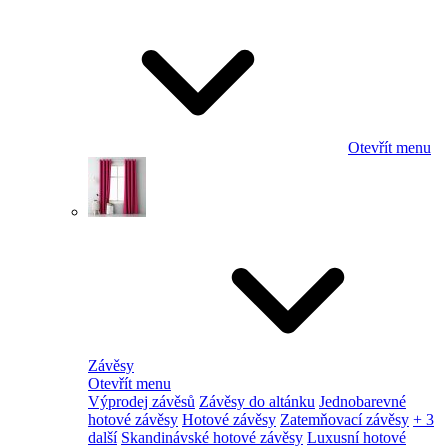
Otevřít menu
Závěsy
Otevřít menu
Výprodej závěsů
Závěsy do altánku
Jednobarevné
hotové závěsy
Hotové závěsy
Zatemňovací závěsy
+ 3
další
Skandinávské hotové závěsy
Luxusní hotové