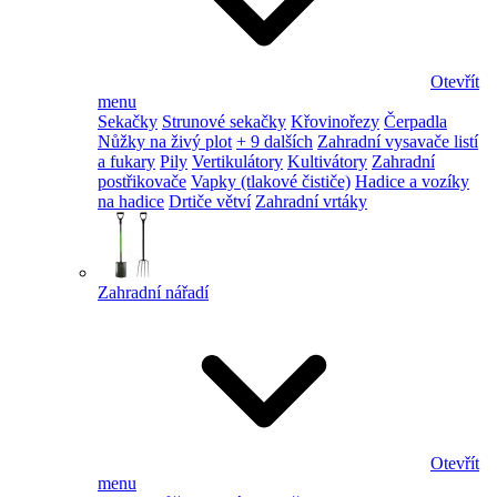
Otevřít
menu
Sekačky
Strunové sekačky
Křovinořezy
Čerpadla
Nůžky na živý plot
+ 9 dalších
Zahradní vysavače listí
a fukary
Pily
Vertikulátory
Kultivátory
Zahradní
postřikovače
Vapky (tlakové čističe)
Hadice a vozíky
na hadice
Drtiče větví
Zahradní vrtáky
Zahradní nářadí
Otevřít
menu