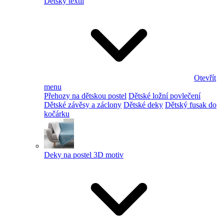
Dětský textil
Otevřít
menu
Přehozy na dětskou postel
Dětské ložní povlečení
Dětské závěsy a záclony
Dětské deky
Dětský fusak do
kočárku
Deky na postel 3D motiv