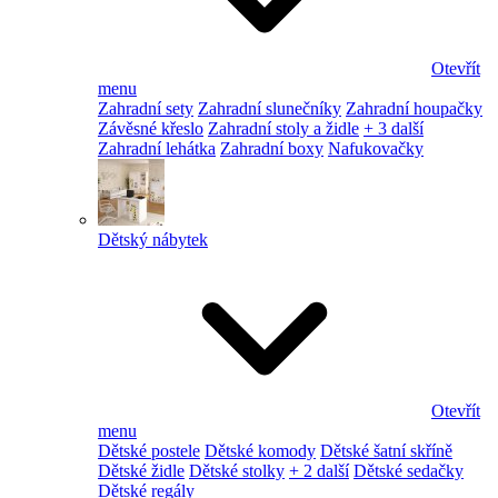
Otevřít
menu
Zahradní sety
Zahradní slunečníky
Zahradní houpačky
Závěsné křeslo
Zahradní stoly a židle
+ 3 další
Zahradní lehátka
Zahradní boxy
Nafukovačky
Dětský nábytek
Otevřít
menu
Dětské postele
Dětské komody
Dětské šatní skříně
Dětské židle
Dětské stolky
+ 2 další
Dětské sedačky
Dětské regály