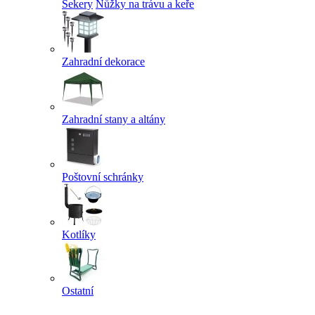
Sekery
Nůžky na trávu a keře
Zahradní dekorace
Zahradní stany a altány
Poštovní schránky
Kotlíky
Ostatní