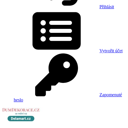
Přihlásit
Vytvořit účet
Zapomenuté
heslo