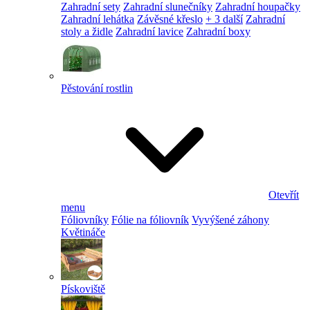
Zahradní sety
Zahradní slunečníky
Zahradní houpačky
Zahradní lehátka
Závěsné křeslo
+ 3 další
Zahradní
stoly a židle
Zahradní lavice
Zahradní boxy
Pěstování rostlin
Otevřít
menu
Fóliovníky
Fólie na fóliovník
Vyvýšené záhony
Květináče
Pískoviště