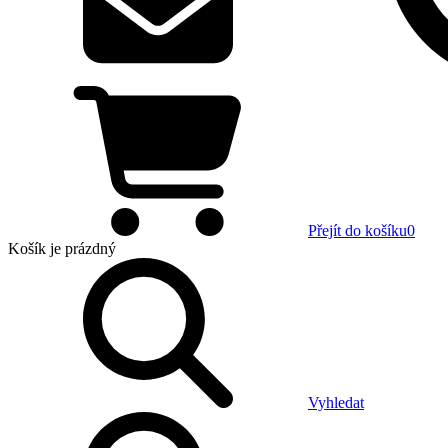
Přejít do košíku
0
Košík
je prázdný
Vyhledat