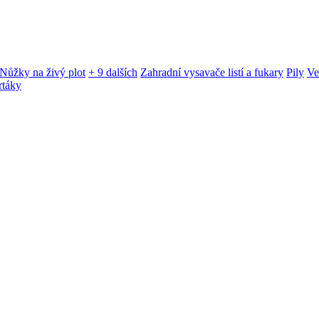
Nůžky na živý plot
+ 9 dalších
Zahradní vysavače listí a fukary
Pily
Ve
rtáky