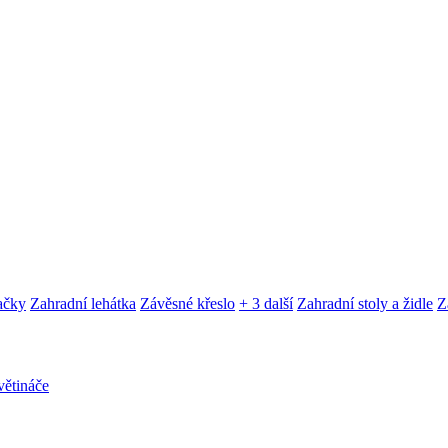
ačky
Zahradní lehátka
Závěsné křeslo
+ 3 další
Zahradní stoly a židle
Z
ětináče