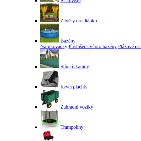
Pískoviště
Závěsy do altánku
Bazény
Nafukovačky
Příslušenství pro bazény
Plážové os
Stínicí tkaniny
Krycí plachty
Zahradní vozíky
Trampolíny