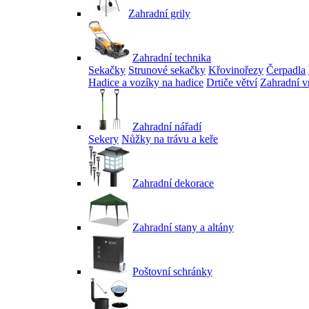
Zahradní grily
Zahradní technika
Sekačky
Strunové sekačky
Křovinořezy
Čerpadla
Hadice a vozíky na hadice
Drtiče větví
Zahradní v
Zahradní nářadí
Sekery
Nůžky na trávu a keře
Zahradní dekorace
Zahradní stany a altány
Poštovní schránky