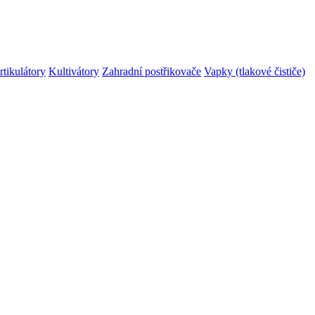
rtikulátory
Kultivátory
Zahradní postřikovače
Vapky (tlakové čističe)