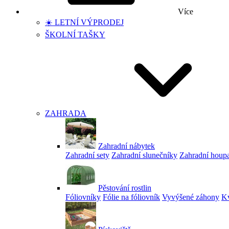
Více
☀️ LETNÍ VÝPRODEJ
ŠKOLNÍ TAŠKY
ZAHRADA
Zahradní nábytek
Zahradní sety
Zahradní slunečníky
Zahradní houp
Pěstování rostlin
Fóliovníky
Fólie na fóliovník
Vyvýšené záhony
Kv