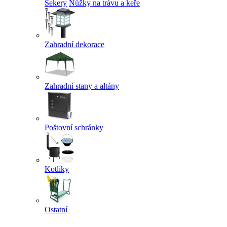
Sekery
Nůžky na trávu a keře
Zahradní dekorace
Zahradní stany a altány
Poštovní schránky
Kotlíky
Ostatní