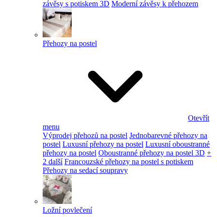
závěsy s potiskem 3D
Moderní závěsy k přehozem
Přehozy na postel
Otevřít
menu
Výprodej přehozů na postel
Jednobarevné přehozy na
postel
Luxusní přehozy na postel
Luxusní oboustranné
přehozy na postel
Oboustranné přehozy na postel 3D
+
2 další
Francouzské přehozy na postel s potiskem
Přehozy na sedací soupravy
Ložní povlečení