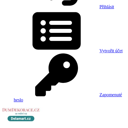
Přihlásit
Vytvořit účet
Zapomenuté
heslo