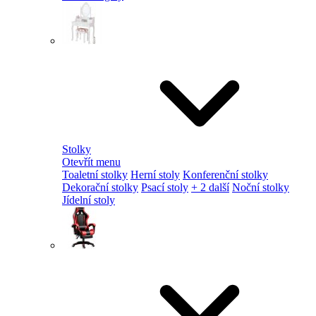
Stolky
Otevřít menu
Toaletní stolky
Herní stoly
Konferenční stolky
Dekorační stolky
Psací stoly
+ 2 další
Noční stolky
Jídelní stoly