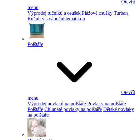
Otevřít
menu
Výprodej ručníků a osušek
Plážové osušky
Turban
Ručníky s vánoční tematikou
Polštáře
Otevřít
menu
Výprodej povlaků na polštáře
Povlaky na polštáře
Polštáře
Chlupaté povlaky na polštáře
Dětské povlaky
na polštáře