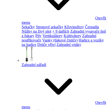
Otevřít
menu
Sekačky
Strunové sekačky
Křovinořezy
Čerpadla
Nůžky na živý plot
+ 9 dalších
Zahradní vysavače listí
a fukary
Pily
Vertikulátory
Kultivátory
Zahradní
postřikovače
Vapky (tlakové čističe)
Hadice a vozíky
na hadice
Drtiče větví
Zahradní vrtáky
Zahradní nářadí
Otevřít
menu