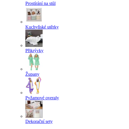
Prostírání na stůl
Kuchyňské utěrky
Přikrývky
Župany
Pyžamové overaly
Dekorační sety