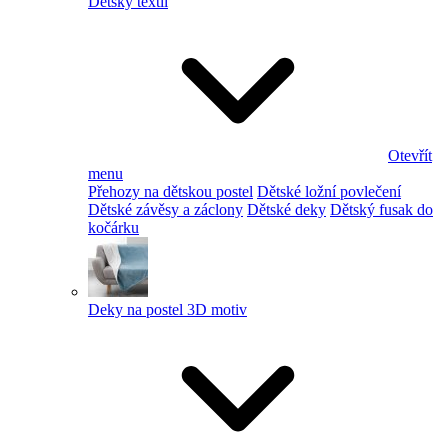
Dětský textil
Otevřít
menu
Přehozy na dětskou postel
Dětské ložní povlečení
Dětské závěsy a záclony
Dětské deky
Dětský fusak do
kočárku
Deky na postel 3D motiv