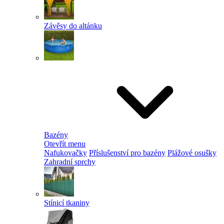
Závěsy do altánku
Bazény
Otevřít menu
Nafukovačky
Příslušenství pro bazény
Plážové osušky
Zahradní sprchy
Stínicí tkaniny