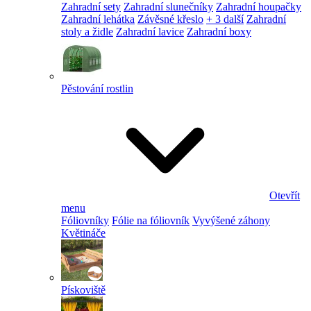
Zahradní sety
Zahradní slunečníky
Zahradní houpačky
Zahradní lehátka
Závěsné křeslo
+ 3 další
Zahradní
stoly a židle
Zahradní lavice
Zahradní boxy
Pěstování rostlin
Otevřít
menu
Fóliovníky
Fólie na fóliovník
Vyvýšené záhony
Květináče
Pískoviště