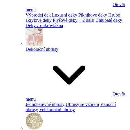
Otevřít
menu
Výprodej dek
Luxusní deky
Piknikové deky
Hrubé
akrylové deky
Plyšové deky
+ 2 další
Chlupaté deky
Deky z mikrovlákna
Dekorační ubrusy
Otevřít
menu
Jednobarevné ubrusy
Ubrusy se vzorem
Vánoční
ubrusy
Velikonoční ubrusy