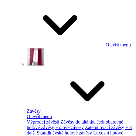
Otevřít menu
Závěsy
Otevřít menu
Výprodej závěsů
Závěsy do altánku
Jednobarevné
hotové závěsy
Hotové závěsy
Zatemňovací závěsy
+ 3
další
Skandinávské hotové závěsy
Luxusní hotové