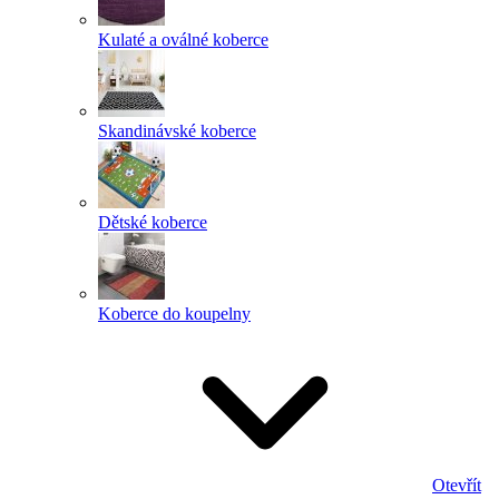
Kulaté a oválné koberce
Skandinávské koberce
Dětské koberce
Koberce do koupelny
Otevřít