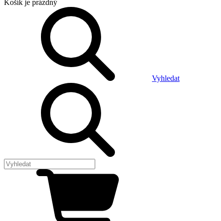
Košík
je prázdný
Vyhledat