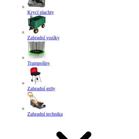
Krycí plachty
Zahradní vozíky
Trampolíny
Zahradní grily
Zahradní technika