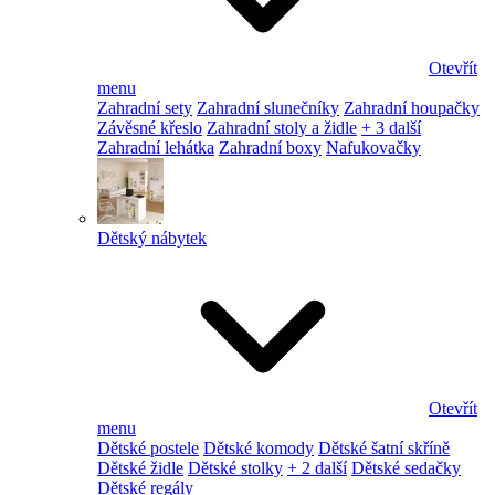
Otevřít
menu
Zahradní sety
Zahradní slunečníky
Zahradní houpačky
Závěsné křeslo
Zahradní stoly a židle
+ 3 další
Zahradní lehátka
Zahradní boxy
Nafukovačky
Dětský nábytek
Otevřít
menu
Dětské postele
Dětské komody
Dětské šatní skříně
Dětské židle
Dětské stolky
+ 2 další
Dětské sedačky
Dětské regály