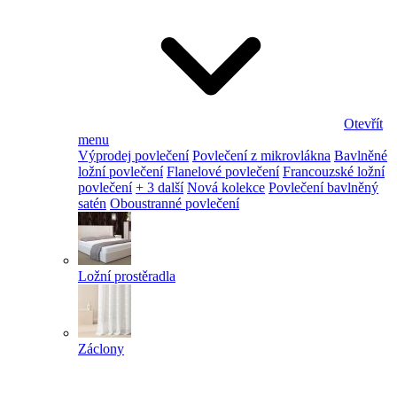
Otevřít
menu
Výprodej povlečení
Povlečení z mikrovlákna
Bavlněné
ložní povlečení
Flanelové povlečení
Francouzské ložní
povlečení
+ 3 další
Nová kolekce
Povlečení bavlněný
satén
Oboustranné povlečení
Ložní prostěradla
Záclony