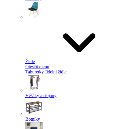
Židle
Otevřít menu
Taburetky
Jídelní židle
Věšáky a stojany
Botníky