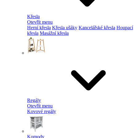
Křesla
Otevřít menu
Herní křesla
Křesla ušáky
Kancelářské křesla
Houpací
křesla
Masážní křesla
Regály
Otevřít menu
Kovové regály
Komody