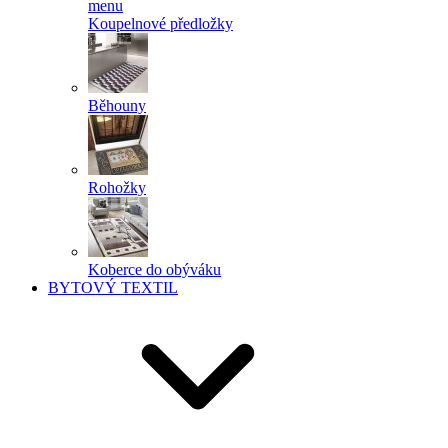
menu
Koupelnové předložky
Běhouny
Rohožky
Koberce do obýváku
BYTOVÝ TEXTIL