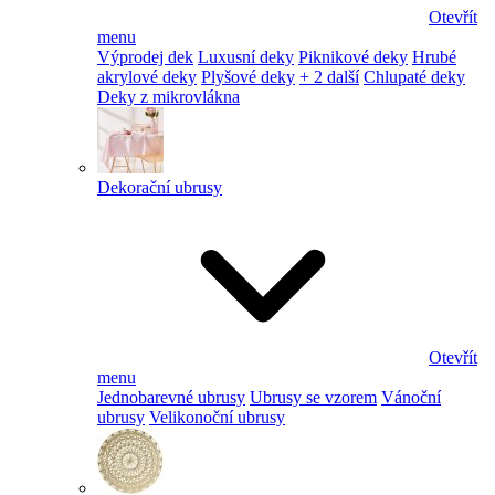
Otevřít
menu
Výprodej dek
Luxusní deky
Piknikové deky
Hrubé
akrylové deky
Plyšové deky
+ 2 další
Chlupaté deky
Deky z mikrovlákna
Dekorační ubrusy
Otevřít
menu
Jednobarevné ubrusy
Ubrusy se vzorem
Vánoční
ubrusy
Velikonoční ubrusy