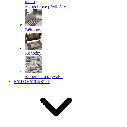
menu
Koupelnové předložky
Běhouny
Rohožky
Koberce do obýváku
BYTOVÝ TEXTIL