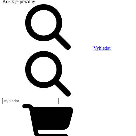
Košík
je prázdný
Vyhledat