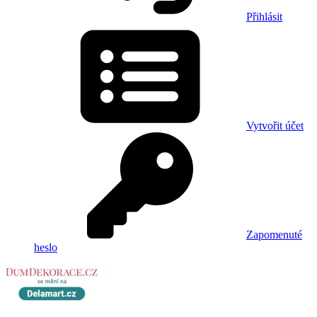
Přihlásit
Vytvořit účet
Zapomenuté
heslo