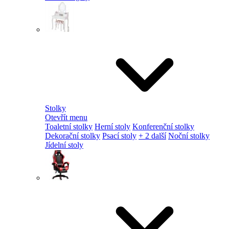
Stolky
Otevřít menu
Toaletní stolky
Herní stoly
Konferenční stolky
Dekorační stolky
Psací stoly
+ 2 další
Noční stolky
Jídelní stoly