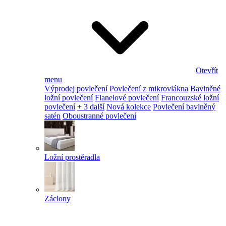
Otevřít
menu
Výprodej povlečení
Povlečení z mikrovlákna
Bavlněné
ložní povlečení
Flanelové povlečení
Francouzské ložní
povlečení
+ 3 další
Nová kolekce
Povlečení bavlněný
satén
Oboustranné povlečení
Ložní prostěradla
Záclony