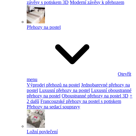
závěsy s potiskem 3D
Moderní závěsy k přehozem
Přehozy na postel
Otevřít
menu
Výprodej přehozů na postel
Jednobarevné přehozy na
postel
Luxusní přehozy na postel
Luxusní oboustranné
přehozy na postel
Oboustranné přehozy na postel 3D
+
2 další
Francouzské přehozy na postel s potiskem
Přehozy na sedací soupravy
Ložní povlečení