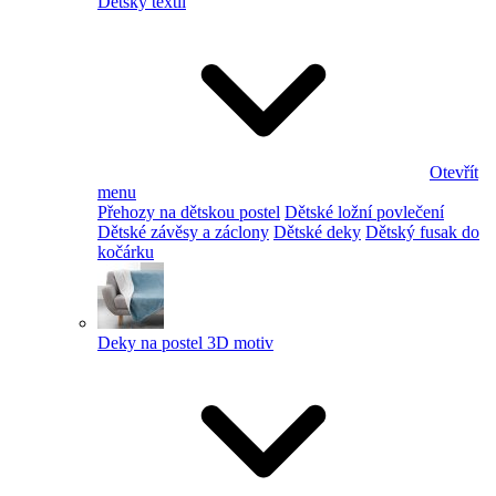
Dětský textil
Otevřít
menu
Přehozy na dětskou postel
Dětské ložní povlečení
Dětské závěsy a záclony
Dětské deky
Dětský fusak do
kočárku
Deky na postel 3D motiv