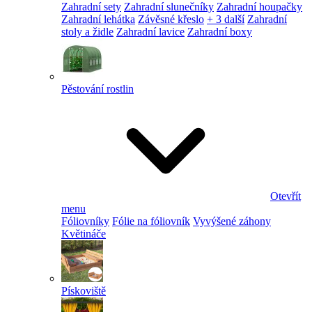
Zahradní sety
Zahradní slunečníky
Zahradní houpačky
Zahradní lehátka
Závěsné křeslo
+ 3 další
Zahradní
stoly a židle
Zahradní lavice
Zahradní boxy
Pěstování rostlin
Otevřít
menu
Fóliovníky
Fólie na fóliovník
Vyvýšené záhony
Květináče
Pískoviště