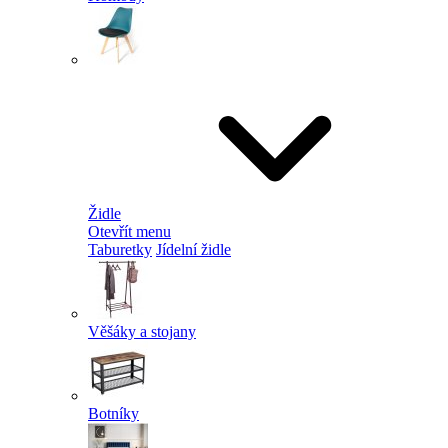
Židle
Otevřít menu
Taburetky
Jídelní židle
Věšáky a stojany
Botníky