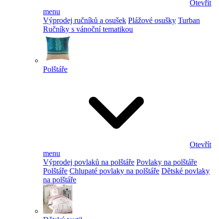
Otevřít
menu
Výprodej ručníků a osušek
Plážové osušky
Turban
Ručníky s vánoční tematikou
Polštáře
Otevřít
menu
Výprodej povlaků na polštáře
Povlaky na polštáře
Polštáře
Chlupaté povlaky na polštáře
Dětské povlaky
na polštáře