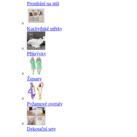
Prostírání na stůl
Kuchyňské utěrky
Přikrývky
Župany
Pyžamové overaly
Dekorační sety