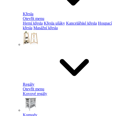
Křesla
Otevřít menu
Herní křesla
Křesla ušáky
Kancelářské křesla
Houpací
křesla
Masážní křesla
Regály
Otevřít menu
Kovové regály
Komody