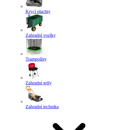
Krycí plachty
Zahradní vozíky
Trampolíny
Zahradní grily
Zahradní technika