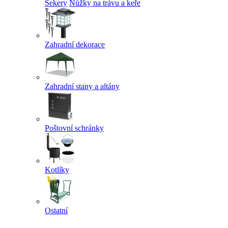
Sekery
Nůžky na trávu a keře
Zahradní dekorace
Zahradní stany a altány
Poštovní schránky
Kotlíky
Ostatní