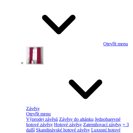
Otevřít menu
Závěsy
Otevřít menu
Výprodej závěsů
Závěsy do altánku
Jednobarevné
hotové závěsy
Hotové závěsy
Zatemňovací závěsy
+ 3
další
Skandinávské hotové závěsy
Luxusní hotové