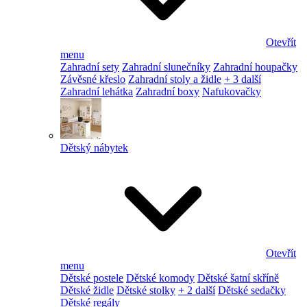
Otevřít
menu
Zahradní sety
Zahradní slunečníky
Zahradní houpačky
Závěsné křeslo
Zahradní stoly a židle
+ 3 další
Zahradní lehátka
Zahradní boxy
Nafukovačky
Dětský nábytek
Otevřít
menu
Dětské postele
Dětské komody
Dětské šatní skříně
Dětské židle
Dětské stolky
+ 2 další
Dětské sedačky
Dětské regály