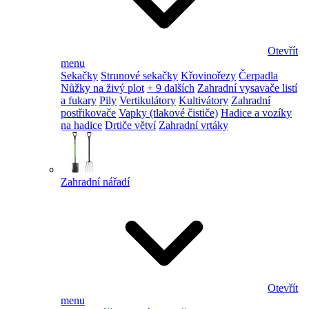
Otevřít
menu
Sekačky
Strunové sekačky
Křovinořezy
Čerpadla
Nůžky na živý plot
+ 9 dalších
Zahradní vysavače listí
a fukary
Pily
Vertikulátory
Kultivátory
Zahradní
postřikovače
Vapky (tlakové čističe)
Hadice a vozíky
na hadice
Drtiče větví
Zahradní vrtáky
Zahradní nářadí
Otevřít
menu