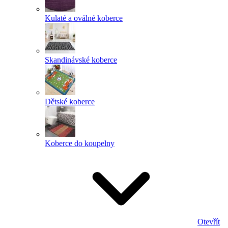
Kulaté a oválné koberce
Skandinávské koberce
Dětské koberce
Koberce do koupelny
Otevřít