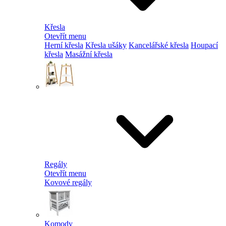
Křesla
Otevřít menu
Herní křesla
Křesla ušáky
Kancelářské křesla
Houpací
křesla
Masážní křesla
Regály
Otevřít menu
Kovové regály
Komody