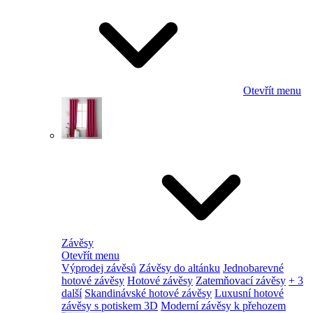
Otevřít menu
Závěsy
Otevřít menu
Výprodej závěsů
Závěsy do altánku
Jednobarevné
hotové závěsy
Hotové závěsy
Zatemňovací závěsy
+ 3
další
Skandinávské hotové závěsy
Luxusní hotové
závěsy s potiskem 3D
Moderní závěsy k přehozem