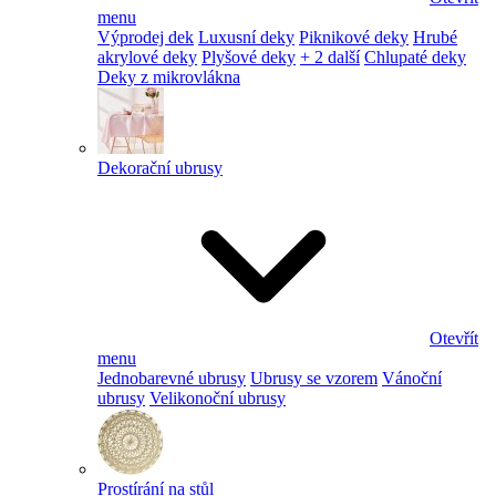
menu
Výprodej dek
Luxusní deky
Piknikové deky
Hrubé
akrylové deky
Plyšové deky
+ 2 další
Chlupaté deky
Deky z mikrovlákna
Dekorační ubrusy
Otevřít
menu
Jednobarevné ubrusy
Ubrusy se vzorem
Vánoční
ubrusy
Velikonoční ubrusy
Prostírání na stůl