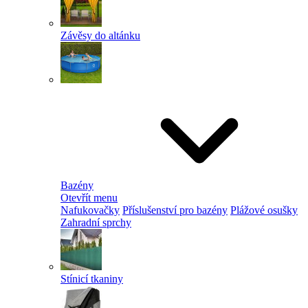
Závěsy do altánku
Bazény
Otevřít menu
Nafukovačky
Příslušenství pro bazény
Plážové osušky
Zahradní sprchy
Stínicí tkaniny