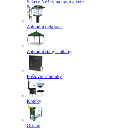
Sekery
Nůžky na trávu a keře
Zahradní dekorace
Zahradní stany a altány
Poštovní schránky
Kotlíky
Ostatní