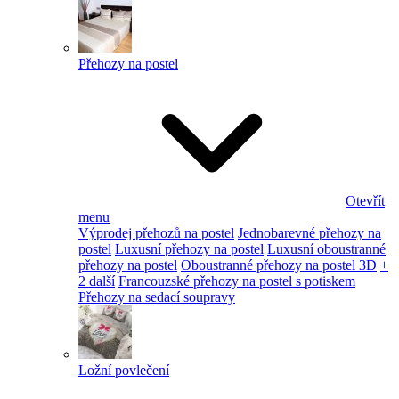
Přehozy na postel
Otevřít
menu
Výprodej přehozů na postel
Jednobarevné přehozy na
postel
Luxusní přehozy na postel
Luxusní oboustranné
přehozy na postel
Oboustranné přehozy na postel 3D
+
2 další
Francouzské přehozy na postel s potiskem
Přehozy na sedací soupravy
Ložní povlečení