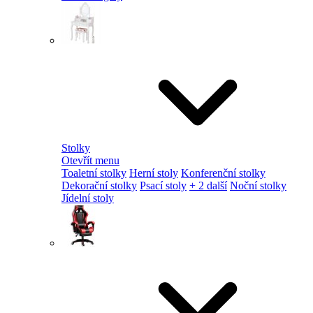
Stolky
Otevřít menu
Toaletní stolky
Herní stoly
Konferenční stolky
Dekorační stolky
Psací stoly
+ 2 další
Noční stolky
Jídelní stoly