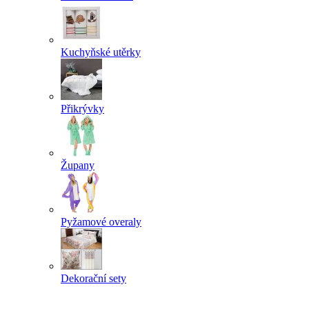
Kuchyňské utěrky
Přikrývky
Župany
Pyžamové overaly
Dekorační sety