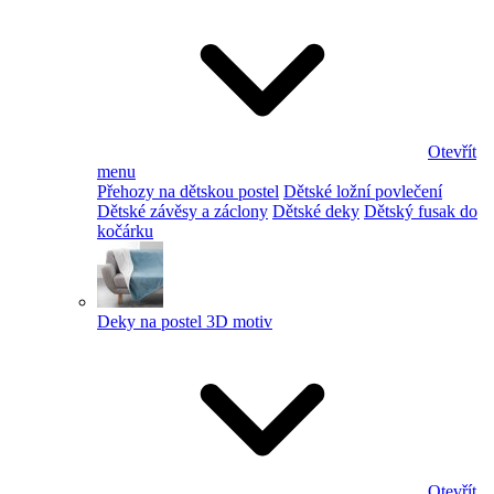
Otevřít
menu
Přehozy na dětskou postel
Dětské ložní povlečení
Dětské závěsy a záclony
Dětské deky
Dětský fusak do
kočárku
Deky na postel 3D motiv
Otevřít