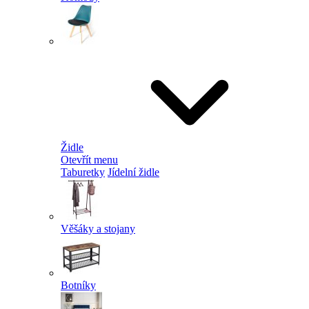
Židle
Otevřít menu
Taburetky
Jídelní židle
Věšáky a stojany
Botníky