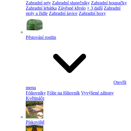
Zahradní sety
Zahradní slunečníky
Zahradní houpačky
Zahradní lehátka
Závěsné křeslo
+ 3 další
Zahradní
stoly a židle
Zahradní lavice
Zahradní boxy
Pěstování rostlin
Otevřít
menu
Fóliovníky
Fólie na fóliovník
Vyvýšené záhony
Květináče
Pískoviště