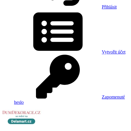
Přihlásit
Vytvořit účet
Zapomenuté
heslo