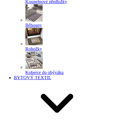
Koupelnové předložky
Běhouny
Rohožky
Koberce do obýváku
BYTOVÝ TEXTIL