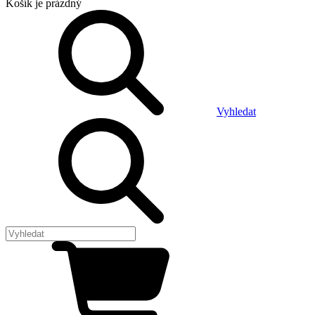
Košík
je prázdný
Vyhledat