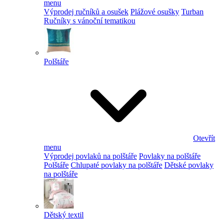
menu
Výprodej ručníků a osušek
Plážové osušky
Turban
Ručníky s vánoční tematikou
Polštáře
Otevřít
menu
Výprodej povlaků na polštáře
Povlaky na polštáře
Polštáře
Chlupaté povlaky na polštáře
Dětské povlaky
na polštáře
Dětský textil