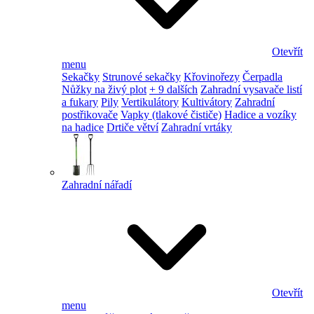
Otevřít
menu
Sekačky
Strunové sekačky
Křovinořezy
Čerpadla
Nůžky na živý plot
+ 9 dalších
Zahradní vysavače listí
a fukary
Pily
Vertikulátory
Kultivátory
Zahradní
postřikovače
Vapky (tlakové čističe)
Hadice a vozíky
na hadice
Drtiče větví
Zahradní vrtáky
Zahradní nářadí
Otevřít
menu