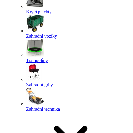
Krycí plachty
Zahradní vozíky
Trampolíny
Zahradní grily
Zahradní technika