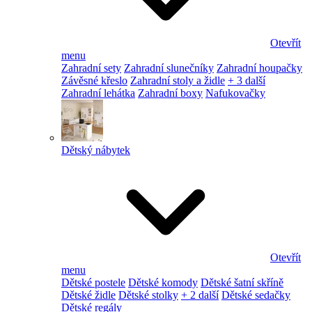
Otevřít
menu
Zahradní sety
Zahradní slunečníky
Zahradní houpačky
Závěsné křeslo
Zahradní stoly a židle
+ 3 další
Zahradní lehátka
Zahradní boxy
Nafukovačky
Dětský nábytek
Otevřít
menu
Dětské postele
Dětské komody
Dětské šatní skříně
Dětské židle
Dětské stolky
+ 2 další
Dětské sedačky
Dětské regály