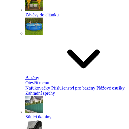
Závěsy do altánku
Bazény
Otevřít menu
Nafukovačky
Příslušenství pro bazény
Plážové osušky
Zahradní sprchy
Stínicí tkaniny