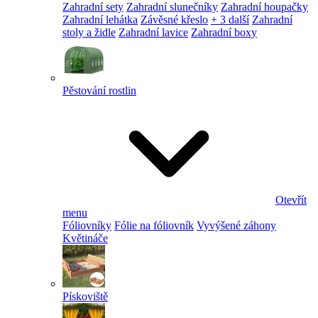
Zahradní sety
Zahradní slunečníky
Zahradní houpačky
Zahradní lehátka
Závěsné křeslo
+ 3 další
Zahradní
stoly a židle
Zahradní lavice
Zahradní boxy
Pěstování rostlin
Otevřít
menu
Fóliovníky
Fólie na fóliovník
Vyvýšené záhony
Květináče
Pískoviště