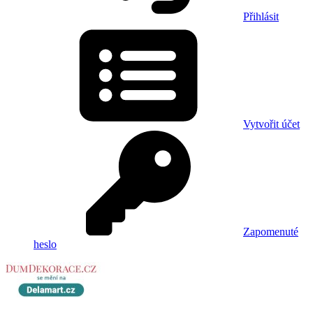
Přihlásit
Vytvořit účet
Zapomenuté
heslo