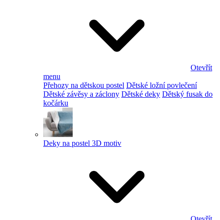
Otevřít
menu
Přehozy na dětskou postel
Dětské ložní povlečení
Dětské závěsy a záclony
Dětské deky
Dětský fusak do
kočárku
Deky na postel 3D motiv
Otevřít