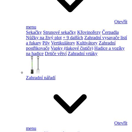
Otevřít
menu
Sekačky
Strunové sekačky
Křovinořezy
Čerpadla
Nůžky na živý plot
+ 9 dalších
Zahradní vysavače listí
a fukary
Pily
Vertikulátory
Kultivátory
Zahradní
postřikovače
Vapky (tlakové čističe)
Hadice a vozíky
na hadice
Drtiče větví
Zahradní vrtáky
Zahradní nářadí
Otevřít
menu