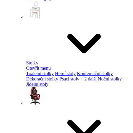
Stolky
Otevřít menu
Toaletní stolky
Herní stoly
Konferenční stolky
Dekorační stolky
Psací stoly
+ 2 další
Noční stolky
Jídelní stoly