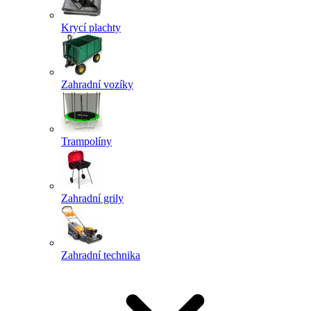
Krycí plachty
Zahradní vozíky
Trampolíny
Zahradní grily
Zahradní technika