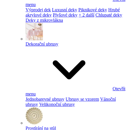
menu
Výprodej dek
Luxusní deky
Piknikové deky
Hrubé
akrylové deky
Plyšové deky
+ 2 další
Chlupaté deky
Deky z mikrovlákna
Dekorační ubrusy
Otevřít
menu
Jednobarevné ubrusy
Ubrusy se vzorem
Vánoční
ubrusy
Velikonoční ubrusy
Prostírání na stůl