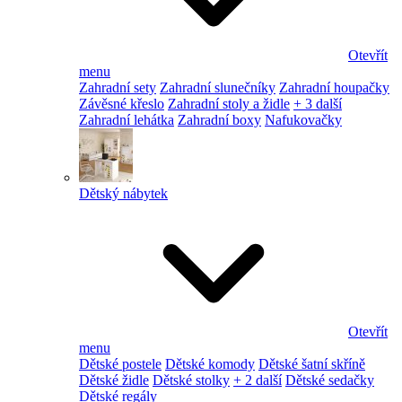
Otevřít
menu
Zahradní sety
Zahradní slunečníky
Zahradní houpačky
Závěsné křeslo
Zahradní stoly a židle
+ 3 další
Zahradní lehátka
Zahradní boxy
Nafukovačky
Dětský nábytek
Otevřít
menu
Dětské postele
Dětské komody
Dětské šatní skříně
Dětské židle
Dětské stolky
+ 2 další
Dětské sedačky
Dětské regály