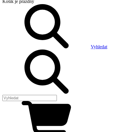
Košík
je prázdný
Vyhledat