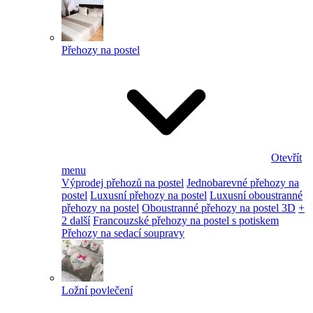
Přehozy na postel
Otevřít
menu
Výprodej přehozů na postel
Jednobarevné přehozy na
postel
Luxusní přehozy na postel
Luxusní oboustranné
přehozy na postel
Oboustranné přehozy na postel 3D
+
2 další
Francouzské přehozy na postel s potiskem
Přehozy na sedací soupravy
Ložní povlečení