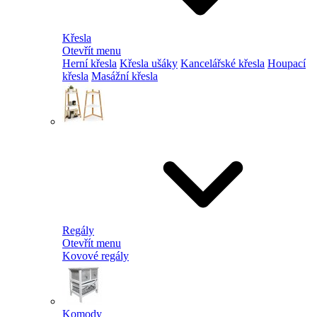
Křesla
Otevřít menu
Herní křesla
Křesla ušáky
Kancelářské křesla
Houpací
křesla
Masážní křesla
Regály
Otevřít menu
Kovové regály
Komody