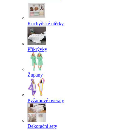
Kuchyňské utěrky
Přikrývky
Župany
Pyžamové overaly
Dekorační sety