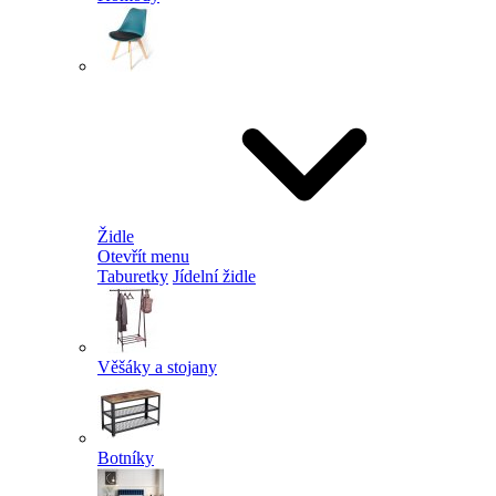
Židle
Otevřít menu
Taburetky
Jídelní židle
Věšáky a stojany
Botníky