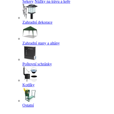
Sekery
Nůžky na trávu a keře
Zahradní dekorace
Zahradní stany a altány
Poštovní schránky
Kotlíky
Ostatní