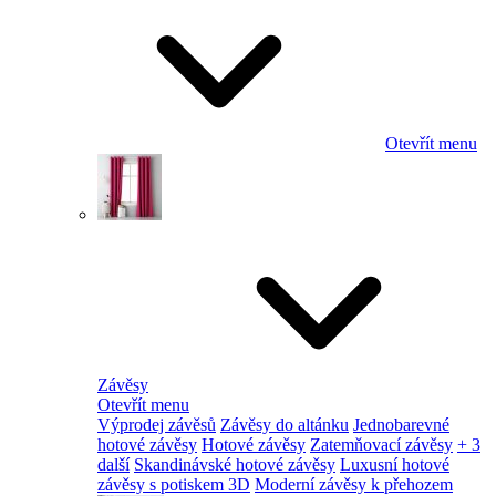
Otevřít menu
Závěsy
Otevřít menu
Výprodej závěsů
Závěsy do altánku
Jednobarevné
hotové závěsy
Hotové závěsy
Zatemňovací závěsy
+ 3
další
Skandinávské hotové závěsy
Luxusní hotové
závěsy s potiskem 3D
Moderní závěsy k přehozem