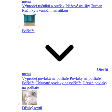
menu
Výprodej ručníků a osušek
Plážové osušky
Turban
Ručníky s vánoční tematikou
Polštáře
Otevřít
menu
Výprodej povlaků na polštáře
Povlaky na polštáře
Polštáře
Chlupaté povlaky na polštáře
Dětské povlaky
na polštáře
Dětský textil