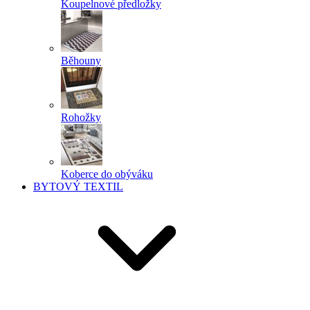
Koupelnové předložky
Běhouny
Rohožky
Koberce do obýváku
BYTOVÝ TEXTIL