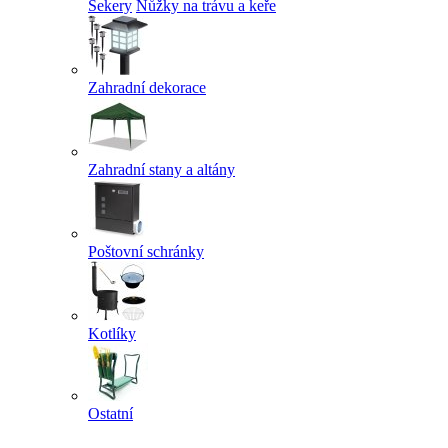
Sekery
Nůžky na trávu a keře
Zahradní dekorace
Zahradní stany a altány
Poštovní schránky
Kotlíky
Ostatní