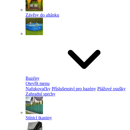
Závěsy do altánku
Bazény
Otevřít menu
Nafukovačky
Příslušenství pro bazény
Plážové osušky
Zahradní sprchy
Stínicí tkaniny