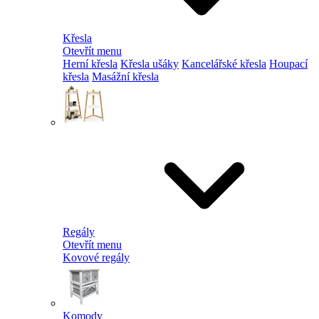
Křesla
Otevřít menu
Herní křesla
Křesla ušáky
Kancelářské křesla
Houpací
křesla
Masážní křesla
Regály
Otevřít menu
Kovové regály
Komody