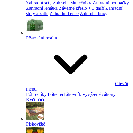
Zahradní sety
Zahradní slunečníky
Zahradní houpačky
Zahradní lehátka
Závěsné křeslo
+ 3 další
Zahradní
stoly a židle
Zahradní lavice
Zahradní boxy
Pěstování rostlin
Otevřít
menu
Fóliovníky
Fólie na fóliovník
Vyvýšené záhony
Květináče
Pískoviště