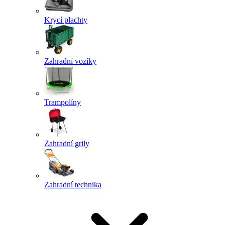
Krycí plachty
Zahradní vozíky
Trampolíny
Zahradní grily
Zahradní technika