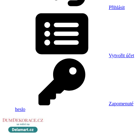
Přihlásit
Vytvořit účet
Zapomenuté
heslo