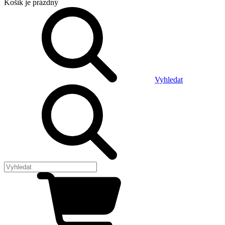
Košík
je prázdný
Vyhledat