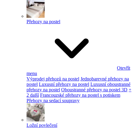
Přehozy na postel
Otevřít
menu
Výprodej přehozů na postel
Jednobarevné přehozy na
postel
Luxusní přehozy na postel
Luxusní oboustranné
přehozy na postel
Oboustranné přehozy na postel 3D
+
2 další
Francouzské přehozy na postel s potiskem
Přehozy na sedací soupravy
Ložní povlečení