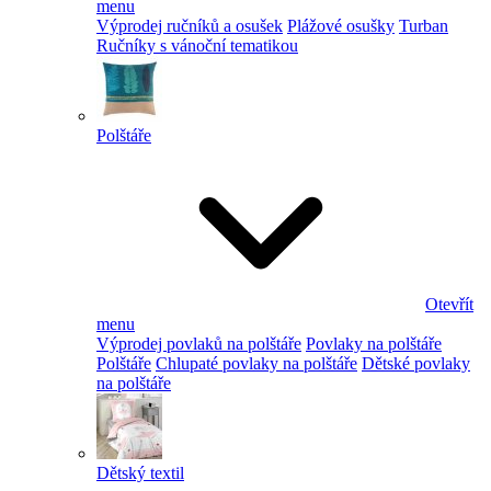
menu
Výprodej ručníků a osušek
Plážové osušky
Turban
Ručníky s vánoční tematikou
Polštáře
Otevřít
menu
Výprodej povlaků na polštáře
Povlaky na polštáře
Polštáře
Chlupaté povlaky na polštáře
Dětské povlaky
na polštáře
Dětský textil