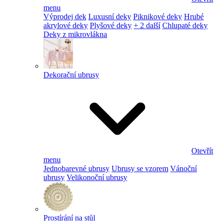
menu
Výprodej dek
Luxusní deky
Piknikové deky
Hrubé
akrylové deky
Plyšové deky
+ 2 další
Chlupaté deky
Deky z mikrovlákna
Dekorační ubrusy
Otevřít
menu
Jednobarevné ubrusy
Ubrusy se vzorem
Vánoční
ubrusy
Velikonoční ubrusy
Prostírání na stůl