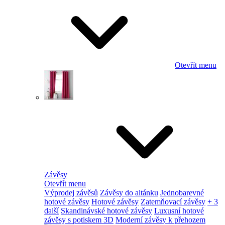
Otevřít menu
Závěsy
Otevřít menu
Výprodej závěsů
Závěsy do altánku
Jednobarevné
hotové závěsy
Hotové závěsy
Zatemňovací závěsy
+ 3
další
Skandinávské hotové závěsy
Luxusní hotové
závěsy s potiskem 3D
Moderní závěsy k přehozem