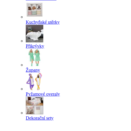
Kuchyňské utěrky
Přikrývky
Župany
Pyžamové overaly
Dekorační sety