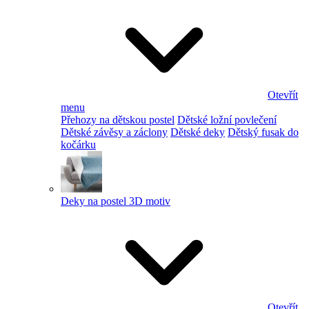
Otevřít
menu
Přehozy na dětskou postel
Dětské ložní povlečení
Dětské závěsy a záclony
Dětské deky
Dětský fusak do
kočárku
Deky na postel 3D motiv
Otevřít