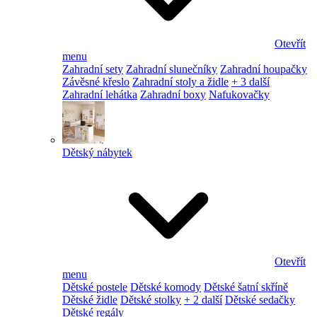
Otevřít
menu
Zahradní sety
Zahradní slunečníky
Zahradní houpačky
Závěsné křeslo
Zahradní stoly a židle
+ 3 další
Zahradní lehátka
Zahradní boxy
Nafukovačky
Dětský nábytek
Otevřít
menu
Dětské postele
Dětské komody
Dětské šatní skříně
Dětské židle
Dětské stolky
+ 2 další
Dětské sedačky
Dětské regály