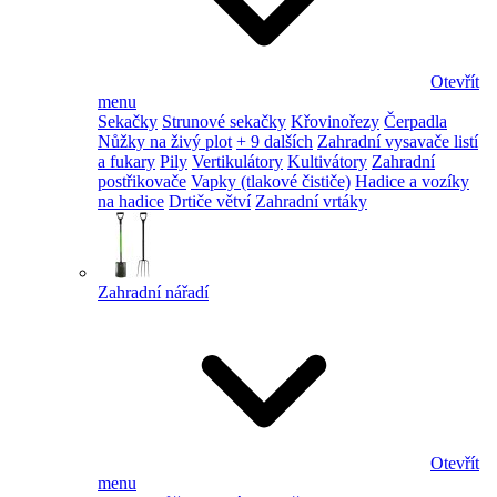
Otevřít
menu
Sekačky
Strunové sekačky
Křovinořezy
Čerpadla
Nůžky na živý plot
+ 9 dalších
Zahradní vysavače listí
a fukary
Pily
Vertikulátory
Kultivátory
Zahradní
postřikovače
Vapky (tlakové čističe)
Hadice a vozíky
na hadice
Drtiče větví
Zahradní vrtáky
Zahradní nářadí
Otevřít
menu