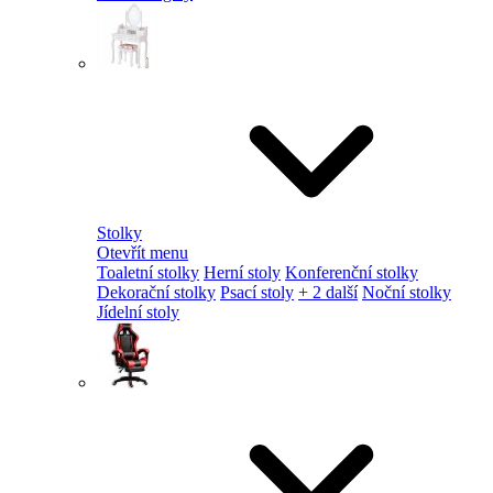
Stolky
Otevřít menu
Toaletní stolky
Herní stoly
Konferenční stolky
Dekorační stolky
Psací stoly
+ 2 další
Noční stolky
Jídelní stoly