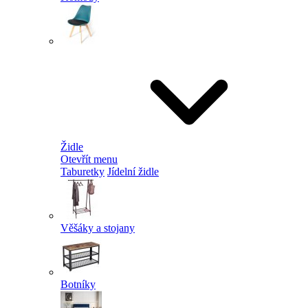
Židle
Otevřít menu
Taburetky
Jídelní židle
Věšáky a stojany
Botníky