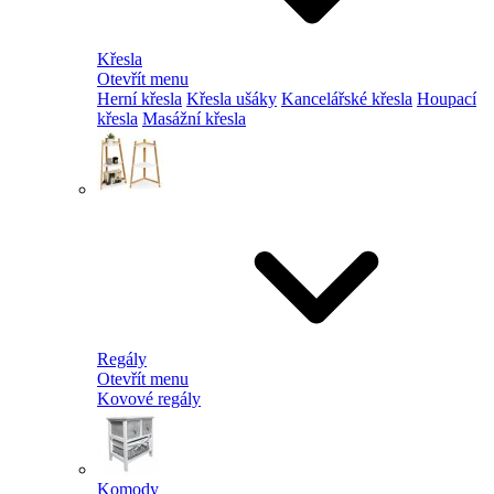
Křesla
Otevřít menu
Herní křesla
Křesla ušáky
Kancelářské křesla
Houpací
křesla
Masážní křesla
Regály
Otevřít menu
Kovové regály
Komody