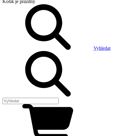
Košík
je prázdný
Vyhledat