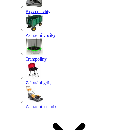
Krycí plachty
Zahradní vozíky
Trampolíny
Zahradní grily
Zahradní technika