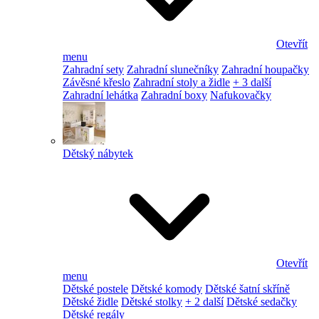
Otevřít
menu
Zahradní sety
Zahradní slunečníky
Zahradní houpačky
Závěsné křeslo
Zahradní stoly a židle
+ 3 další
Zahradní lehátka
Zahradní boxy
Nafukovačky
Dětský nábytek
Otevřít
menu
Dětské postele
Dětské komody
Dětské šatní skříně
Dětské židle
Dětské stolky
+ 2 další
Dětské sedačky
Dětské regály