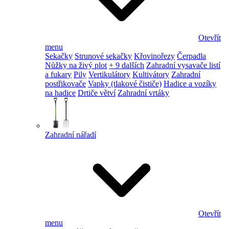
Otevřít
menu
Sekačky
Strunové sekačky
Křovinořezy
Čerpadla
Nůžky na živý plot
+ 9 dalších
Zahradní vysavače listí
a fukary
Pily
Vertikulátory
Kultivátory
Zahradní
postřikovače
Vapky (tlakové čističe)
Hadice a vozíky
na hadice
Drtiče větví
Zahradní vrtáky
Zahradní nářadí
Otevřít
menu