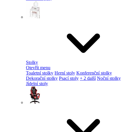
Stolky
Otevřít menu
Toaletní stolky
Herní stoly
Konferenční stolky
Dekorační stolky
Psací stoly
+ 2 další
Noční stolky
Jídelní stoly