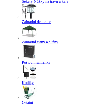
Sekery
Nůžky na trávu a keře
Zahradní dekorace
Zahradní stany a altány
Poštovní schránky
Kotlíky
Ostatní