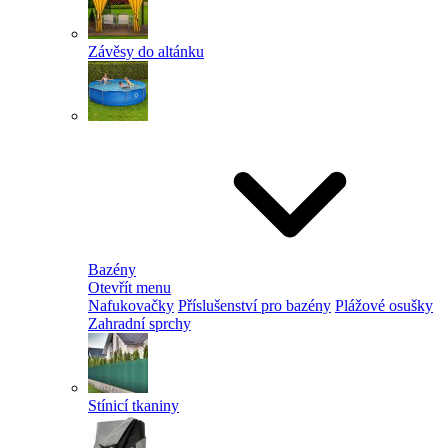
Závěsy do altánku
Bazény
Otevřít menu
Nafukovačky
Příslušenství pro bazény
Plážové osušky
Zahradní sprchy
Stínicí tkaniny