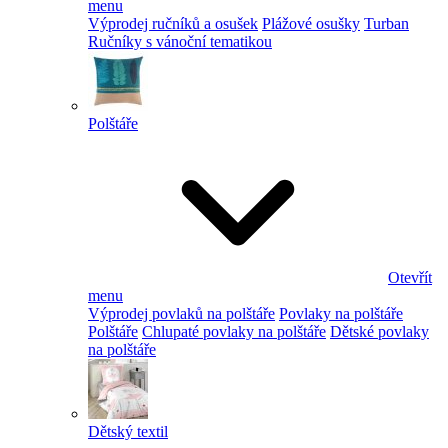
menu
Výprodej ručníků a osušek
Plážové osušky
Turban
Ručníky s vánoční tematikou
Polštáře
Otevřít
menu
Výprodej povlaků na polštáře
Povlaky na polštáře
Polštáře
Chlupaté povlaky na polštáře
Dětské povlaky
na polštáře
Dětský textil