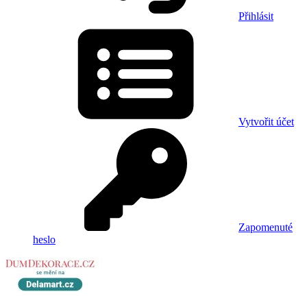
Přihlásit
Vytvořit účet
Zapomenuté
heslo