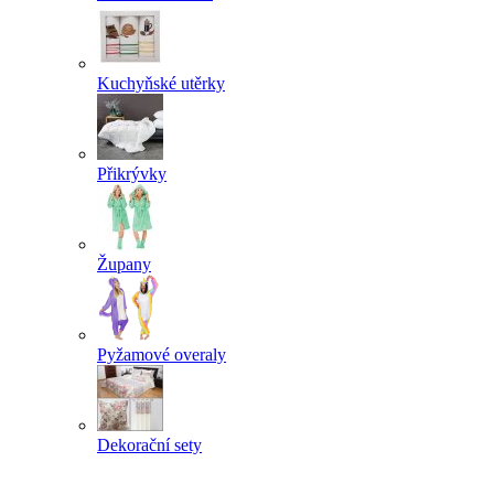
Kuchyňské utěrky
Přikrývky
Župany
Pyžamové overaly
Dekorační sety