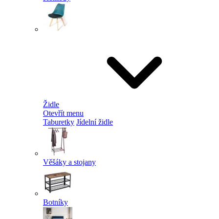
Židle
Otevřít menu
Taburetky
Jídelní židle
Věšáky a stojany
Botníky