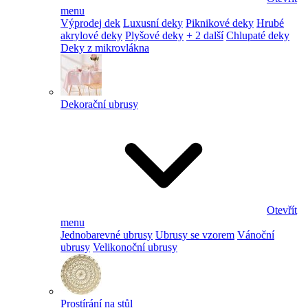
menu
Výprodej dek
Luxusní deky
Piknikové deky
Hrubé
akrylové deky
Plyšové deky
+ 2 další
Chlupaté deky
Deky z mikrovlákna
Dekorační ubrusy
Otevřít
menu
Jednobarevné ubrusy
Ubrusy se vzorem
Vánoční
ubrusy
Velikonoční ubrusy
Prostírání na stůl