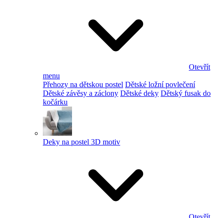
Otevřít
menu
Přehozy na dětskou postel
Dětské ložní povlečení
Dětské závěsy a záclony
Dětské deky
Dětský fusak do
kočárku
Deky na postel 3D motiv
Otevřít