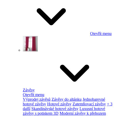
Otevřít menu
Závěsy
Otevřít menu
Výprodej závěsů
Závěsy do altánku
Jednobarevné
hotové závěsy
Hotové závěsy
Zatemňovací závěsy
+ 3
další
Skandinávské hotové závěsy
Luxusní hotové
závěsy s potiskem 3D
Moderní závěsy k přehozem