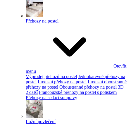
Přehozy na postel
Otevřít
menu
Výprodej přehozů na postel
Jednobarevné přehozy na
postel
Luxusní přehozy na postel
Luxusní oboustranné
přehozy na postel
Oboustranné přehozy na postel 3D
+
2 další
Francouzské přehozy na postel s potiskem
Přehozy na sedací soupravy
Ložní povlečení