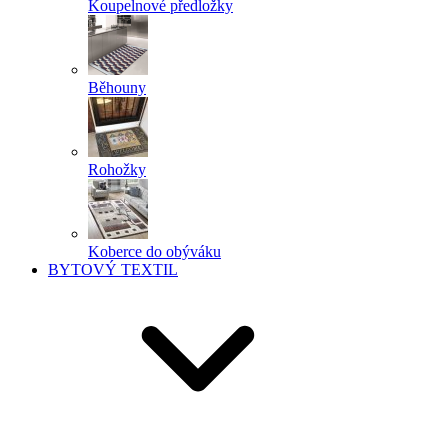
Koupelnové předložky
Běhouny
Rohožky
Koberce do obýváku
BYTOVÝ TEXTIL