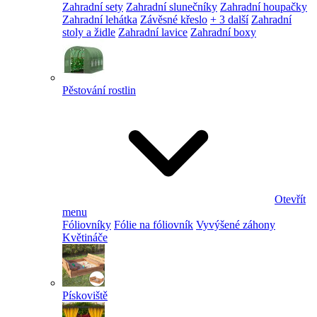
Zahradní sety
Zahradní slunečníky
Zahradní houpačky
Zahradní lehátka
Závěsné křeslo
+ 3 další
Zahradní
stoly a židle
Zahradní lavice
Zahradní boxy
Pěstování rostlin
Otevřít
menu
Fóliovníky
Fólie na fóliovník
Vyvýšené záhony
Květináče
Pískoviště