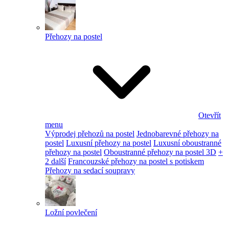
Přehozy na postel
Otevřít
menu
Výprodej přehozů na postel
Jednobarevné přehozy na
postel
Luxusní přehozy na postel
Luxusní oboustranné
přehozy na postel
Oboustranné přehozy na postel 3D
+
2 další
Francouzské přehozy na postel s potiskem
Přehozy na sedací soupravy
Ložní povlečení