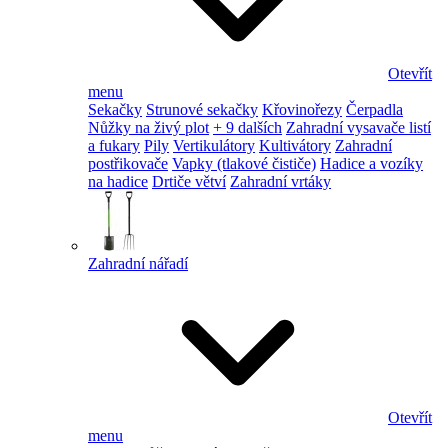
Otevřít
menu
Sekačky
Strunové sekačky
Křovinořezy
Čerpadla
Nůžky na živý plot
+ 9 dalších
Zahradní vysavače listí
a fukary
Pily
Vertikulátory
Kultivátory
Zahradní
postřikovače
Vapky (tlakové čističe)
Hadice a vozíky
na hadice
Drtiče větví
Zahradní vrtáky
Zahradní nářadí
Otevřít
menu