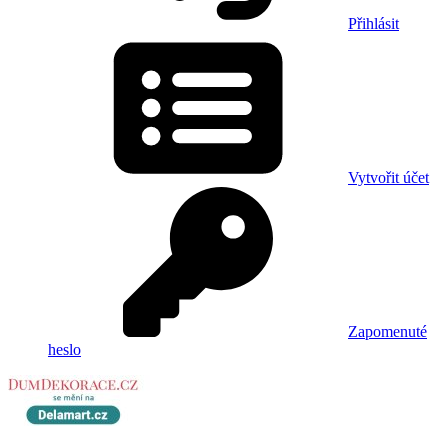
Přihlásit
Vytvořit účet
Zapomenuté
heslo