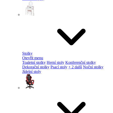
Stolky
Otevřít menu
Toaletní stolky
Herní stoly
Konferenční stolky
Dekorační stolky
Psací stoly
+ 2 další
Noční stolky
Jídelní stoly