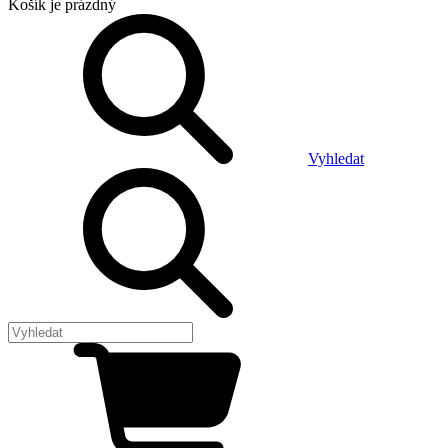
Košík
je prázdný
Vyhledat