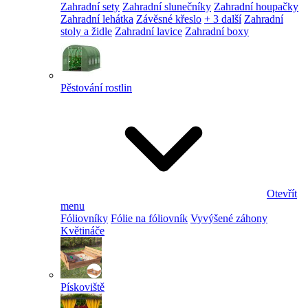
Zahradní sety
Zahradní slunečníky
Zahradní houpačky
Zahradní lehátka
Závěsné křeslo
+ 3 další
Zahradní
stoly a židle
Zahradní lavice
Zahradní boxy
Pěstování rostlin
Otevřít
menu
Fóliovníky
Fólie na fóliovník
Vyvýšené záhony
Květináče
Pískoviště