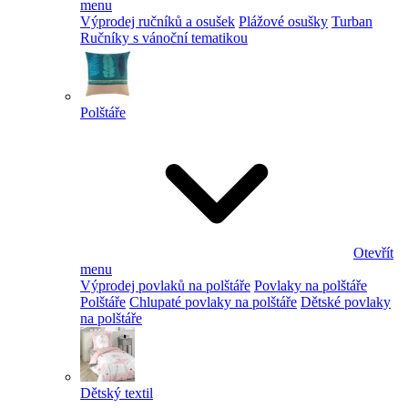
menu
Výprodej ručníků a osušek
Plážové osušky
Turban
Ručníky s vánoční tematikou
Polštáře
Otevřít
menu
Výprodej povlaků na polštáře
Povlaky na polštáře
Polštáře
Chlupaté povlaky na polštáře
Dětské povlaky
na polštáře
Dětský textil