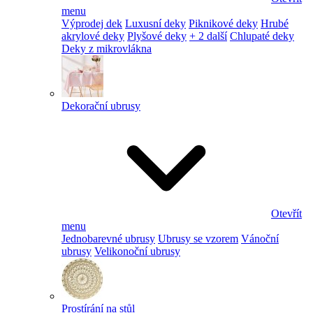
menu
Výprodej dek
Luxusní deky
Piknikové deky
Hrubé
akrylové deky
Plyšové deky
+ 2 další
Chlupaté deky
Deky z mikrovlákna
Dekorační ubrusy
Otevřít
menu
Jednobarevné ubrusy
Ubrusy se vzorem
Vánoční
ubrusy
Velikonoční ubrusy
Prostírání na stůl