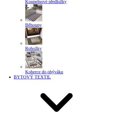
Koupelnové předložky
Běhouny
Rohožky
Koberce do obýváku
BYTOVÝ TEXTIL