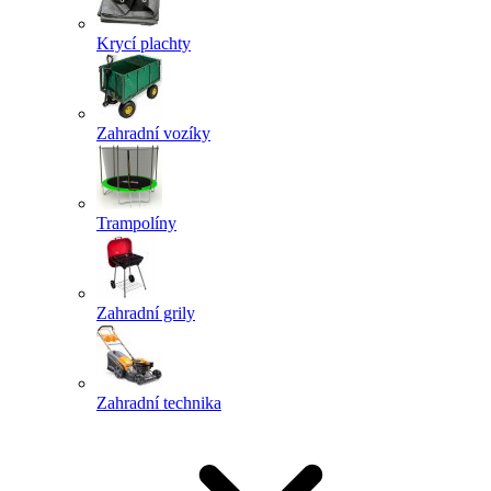
Krycí plachty
Zahradní vozíky
Trampolíny
Zahradní grily
Zahradní technika