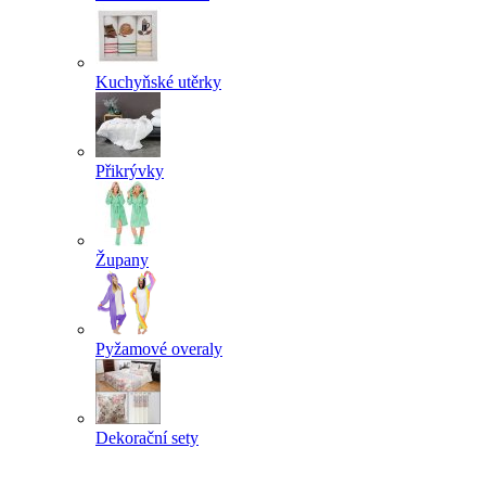
Kuchyňské utěrky
Přikrývky
Župany
Pyžamové overaly
Dekorační sety