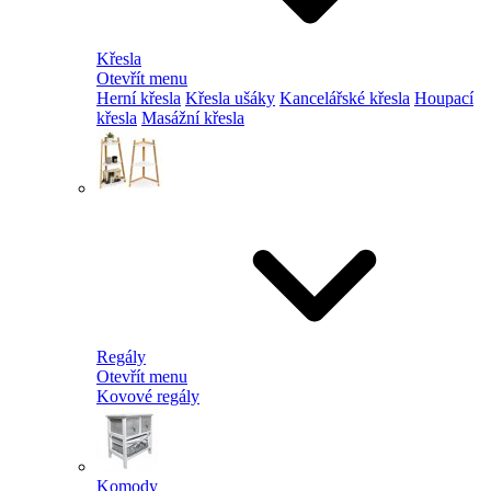
Křesla
Otevřít menu
Herní křesla
Křesla ušáky
Kancelářské křesla
Houpací
křesla
Masážní křesla
Regály
Otevřít menu
Kovové regály
Komody