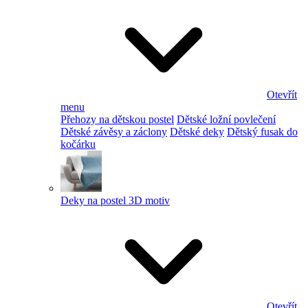
Otevřít
menu
Přehozy na dětskou postel
Dětské ložní povlečení
Dětské závěsy a záclony
Dětské deky
Dětský fusak do
kočárku
Deky na postel 3D motiv
Otevřít