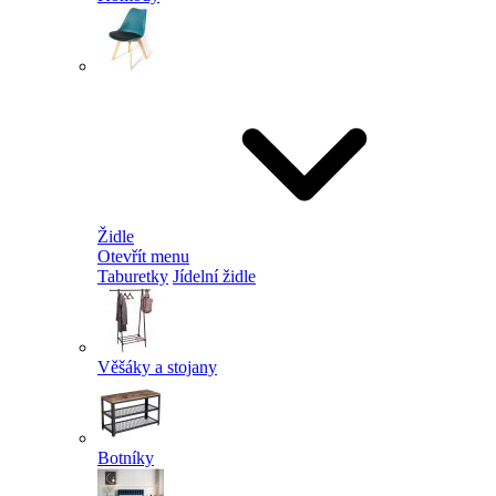
Židle
Otevřít menu
Taburetky
Jídelní židle
Věšáky a stojany
Botníky