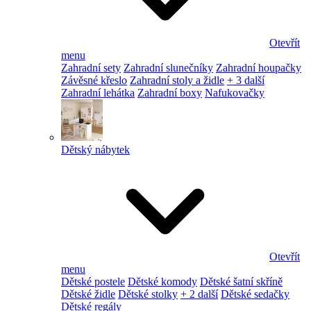
Otevřít
menu
Zahradní sety
Zahradní slunečníky
Zahradní houpačky
Závěsné křeslo
Zahradní stoly a židle
+ 3 další
Zahradní lehátka
Zahradní boxy
Nafukovačky
Dětský nábytek
Otevřít
menu
Dětské postele
Dětské komody
Dětské šatní skříně
Dětské židle
Dětské stolky
+ 2 další
Dětské sedačky
Dětské regály