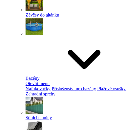
Závěsy do altánku
Bazény
Otevřít menu
Nafukovačky
Příslušenství pro bazény
Plážové osušky
Zahradní sprchy
Stínicí tkaniny