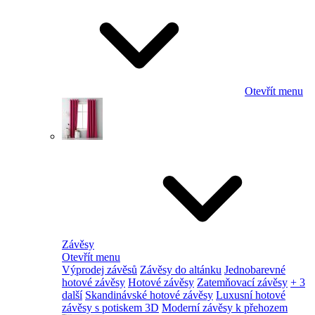
Otevřít menu
Závěsy
Otevřít menu
Výprodej závěsů
Závěsy do altánku
Jednobarevné
hotové závěsy
Hotové závěsy
Zatemňovací závěsy
+ 3
další
Skandinávské hotové závěsy
Luxusní hotové
závěsy s potiskem 3D
Moderní závěsy k přehozem