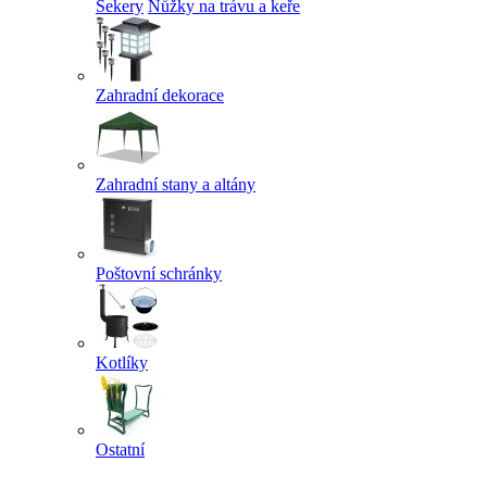
Sekery
Nůžky na trávu a keře
Zahradní dekorace
Zahradní stany a altány
Poštovní schránky
Kotlíky
Ostatní