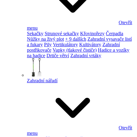
Otevřít
menu
Sekačky
Strunové sekačky
Křovinořezy
Čerpadla
Nůžky na živý plot
+ 9 dalších
Zahradní vysavače listí
a fukary
Pily
Vertikulátory
Kultivátory
Zahradní
postřikovače
Vapky (tlakové čističe)
Hadice a vozíky
na hadice
Drtiče větví
Zahradní vrtáky
Zahradní nářadí
Otevřít
menu