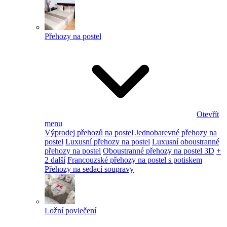
Přehozy na postel
Otevřít
menu
Výprodej přehozů na postel
Jednobarevné přehozy na
postel
Luxusní přehozy na postel
Luxusní oboustranné
přehozy na postel
Oboustranné přehozy na postel 3D
+
2 další
Francouzské přehozy na postel s potiskem
Přehozy na sedací soupravy
Ložní povlečení