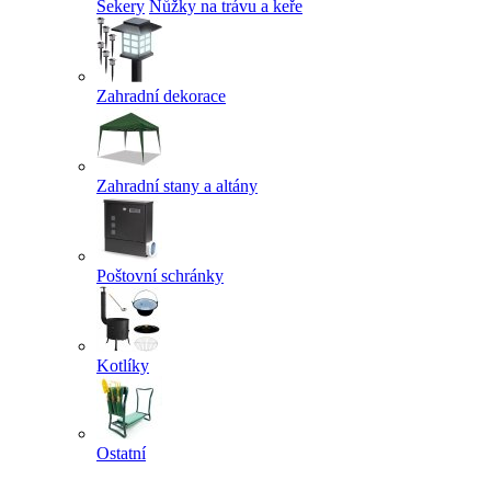
Sekery
Nůžky na trávu a keře
Zahradní dekorace
Zahradní stany a altány
Poštovní schránky
Kotlíky
Ostatní