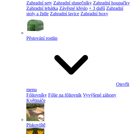
Zahradní sety
Zahradní slunečníky
Zahradní houpačky
Zahradní lehátka
Závěsné křeslo
+ 3 další
Zahradní
stoly a židle
Zahradní lavice
Zahradní boxy
Pěstování rostlin
Otevřít
menu
Fóliovníky
Fólie na fóliovník
Vyvýšené záhony
Květináče
Pískoviště