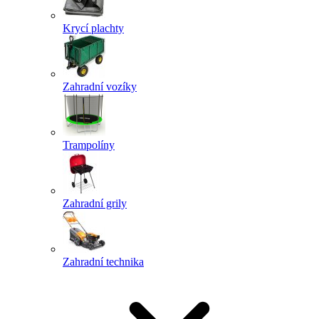
Krycí plachty
Zahradní vozíky
Trampolíny
Zahradní grily
Zahradní technika