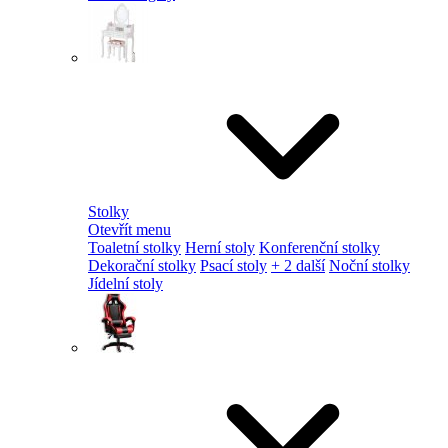
Stolky
Otevřít menu
Toaletní stolky
Herní stoly
Konferenční stolky
Dekorační stolky
Psací stoly
+ 2 další
Noční stolky
Jídelní stoly