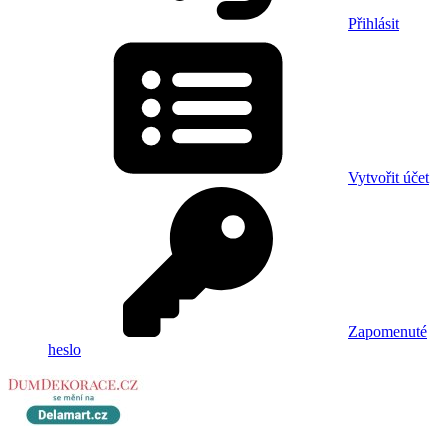
Přihlásit
Vytvořit účet
Zapomenuté
heslo