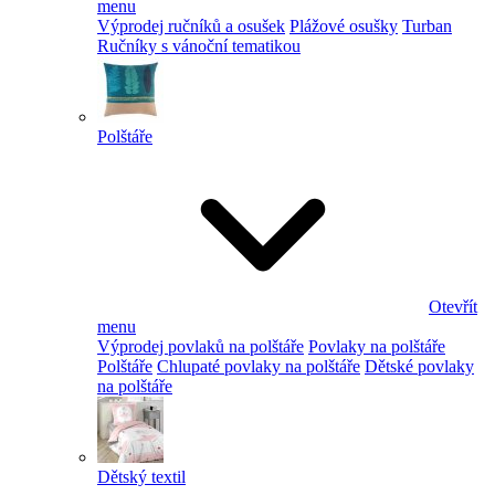
menu
Výprodej ručníků a osušek
Plážové osušky
Turban
Ručníky s vánoční tematikou
Polštáře
Otevřít
menu
Výprodej povlaků na polštáře
Povlaky na polštáře
Polštáře
Chlupaté povlaky na polštáře
Dětské povlaky
na polštáře
Dětský textil