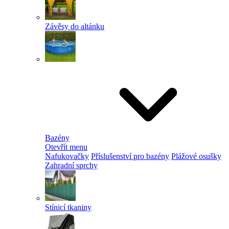
Závěsy do altánku
Bazény
Otevřít menu
Nafukovačky
Příslušenství pro bazény
Plážové osušky
Zahradní sprchy
Stínicí tkaniny