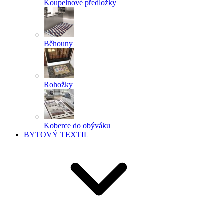
Koupelnové předložky
Běhouny
Rohožky
Koberce do obýváku
BYTOVÝ TEXTIL