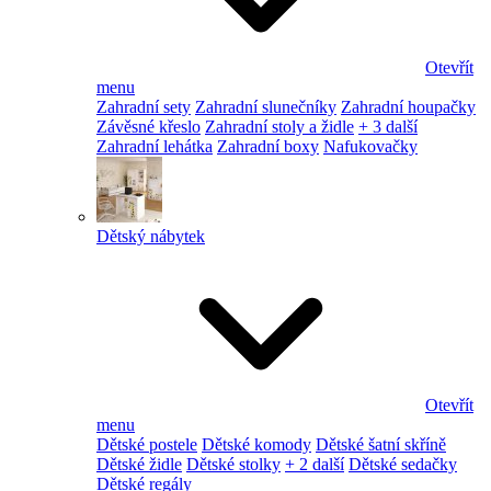
Otevřít
menu
Zahradní sety
Zahradní slunečníky
Zahradní houpačky
Závěsné křeslo
Zahradní stoly a židle
+ 3 další
Zahradní lehátka
Zahradní boxy
Nafukovačky
Dětský nábytek
Otevřít
menu
Dětské postele
Dětské komody
Dětské šatní skříně
Dětské židle
Dětské stolky
+ 2 další
Dětské sedačky
Dětské regály