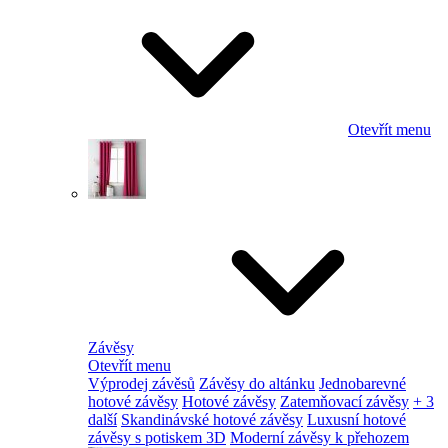
Otevřít menu
Závěsy
Otevřít menu
Výprodej závěsů
Závěsy do altánku
Jednobarevné
hotové závěsy
Hotové závěsy
Zatemňovací závěsy
+ 3
další
Skandinávské hotové závěsy
Luxusní hotové
závěsy s potiskem 3D
Moderní závěsy k přehozem