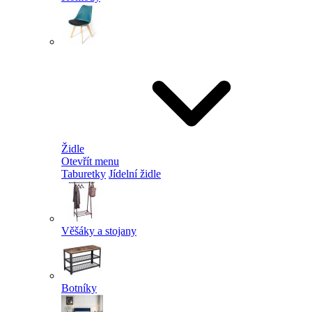
Židle
Otevřít menu
Taburetky
Jídelní židle
Věšáky a stojany
Botníky