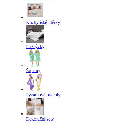
Kuchyňské utěrky
Přikrývky
Župany
Pyžamové overaly
Dekorační sety