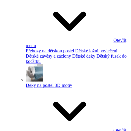
Otevřít
menu
Přehozy na dětskou postel
Dětské ložní povlečení
Dětské závěsy a záclony
Dětské deky
Dětský fusak do
kočárku
Deky na postel 3D motiv
Otevřít