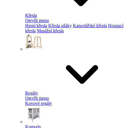
Křesla
Otevřít menu
Herní křesla
Křesla ušáky
Kancelářské křesla
Houpací
křesla
Masážní křesla
Regály
Otevřít menu
Kovové regály
Komody