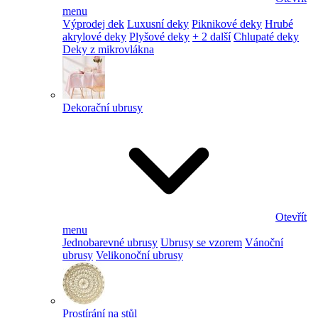
menu
Výprodej dek
Luxusní deky
Piknikové deky
Hrubé
akrylové deky
Plyšové deky
+ 2 další
Chlupaté deky
Deky z mikrovlákna
Dekorační ubrusy
Otevřít
menu
Jednobarevné ubrusy
Ubrusy se vzorem
Vánoční
ubrusy
Velikonoční ubrusy
Prostírání na stůl