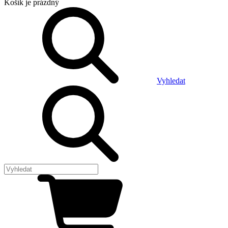
Košík
je prázdný
Vyhledat