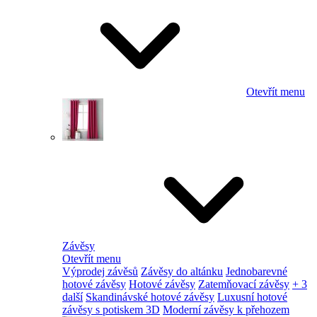
Otevřít menu
Závěsy
Otevřít menu
Výprodej závěsů
Závěsy do altánku
Jednobarevné
hotové závěsy
Hotové závěsy
Zatemňovací závěsy
+ 3
další
Skandinávské hotové závěsy
Luxusní hotové
závěsy s potiskem 3D
Moderní závěsy k přehozem