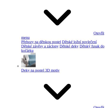
Otevřít
menu
Přehozy na dětskou postel
Dětské ložní povlečení
Dětské závěsy a záclony
Dětské deky
Dětský fusak do
kočárku
Deky na postel 3D motiv
Otevřít