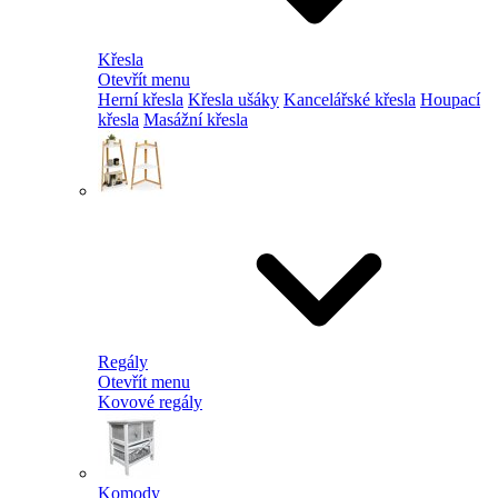
Křesla
Otevřít menu
Herní křesla
Křesla ušáky
Kancelářské křesla
Houpací
křesla
Masážní křesla
Regály
Otevřít menu
Kovové regály
Komody