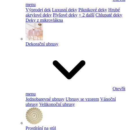
menu
Výprodej dek
Luxusní deky
Piknikové deky
Hrubé
akrylové deky
Plyšové deky
+ 2 další
Chlupaté deky
Deky z mikrovlákna
Dekorační ubrusy
Otevřít
menu
Jednobarevné ubrusy
Ubrusy se vzorem
Vánoční
ubrusy
Velikonoční ubrusy
Prostírání na stůl