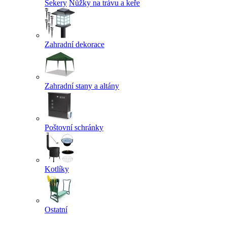
Sekery
Nůžky na trávu a keře
Zahradní dekorace
Zahradní stany a altány
Poštovní schránky
Kotlíky
Ostatní