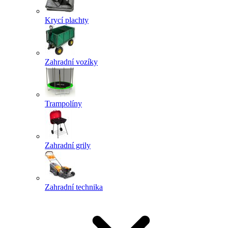
Krycí plachty
Zahradní vozíky
Trampolíny
Zahradní grily
Zahradní technika