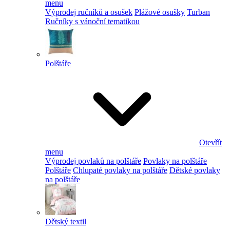
menu
Výprodej ručníků a osušek
Plážové osušky
Turban
Ručníky s vánoční tematikou
Polštáře
Otevřít
menu
Výprodej povlaků na polštáře
Povlaky na polštáře
Polštáře
Chlupaté povlaky na polštáře
Dětské povlaky
na polštáře
Dětský textil