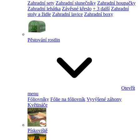
Zahradní sety
Zahradní slunečníky
Zahradní houpačky
Zahradní lehátka
Závěsné křeslo
+ 3 další
Zahradní
stoly a židle
Zahradní lavice
Zahradní boxy
Pěstování rostlin
Otevřít
menu
Fóliovníky
Fólie na fóliovník
Vyvýšené záhony
Květináče
Pískoviště