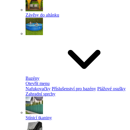
Závěsy do altánku
Bazény
Otevřít menu
Nafukovačky
Příslušenství pro bazény
Plážové osušky
Zahradní sprchy
Stínicí tkaniny