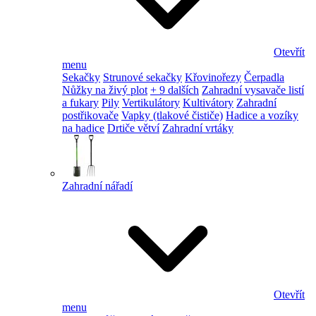
Otevřít
menu
Sekačky
Strunové sekačky
Křovinořezy
Čerpadla
Nůžky na živý plot
+ 9 dalších
Zahradní vysavače listí
a fukary
Pily
Vertikulátory
Kultivátory
Zahradní
postřikovače
Vapky (tlakové čističe)
Hadice a vozíky
na hadice
Drtiče větví
Zahradní vrtáky
Zahradní nářadí
Otevřít
menu