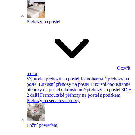
Přehozy na postel
Otevřít
menu
Výprodej přehozů na postel
Jednobarevné přehozy na
postel
Luxusní přehozy na postel
Luxusní oboustranné
přehozy na postel
Oboustranné přehozy na postel 3D
+
2 další
Francouzské přehozy na postel s potiskem
Přehozy na sedací soupravy
Ložní povlečení