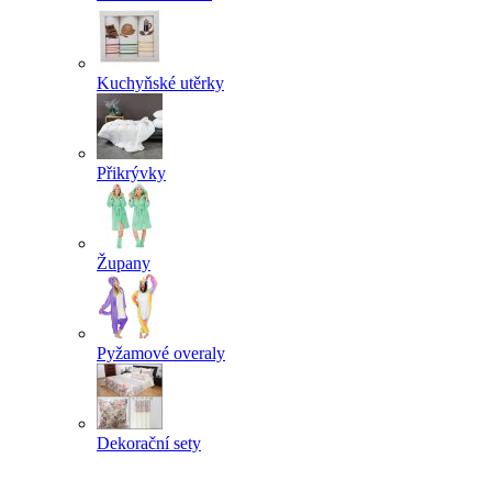
Kuchyňské utěrky
Přikrývky
Župany
Pyžamové overaly
Dekorační sety