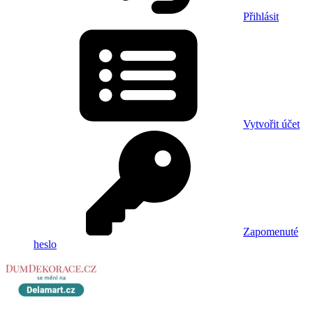
Přihlásit
Vytvořit účet
Zapomenuté
heslo