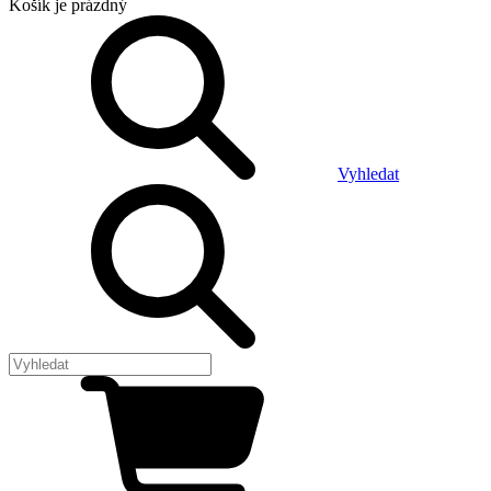
Košík
je prázdný
Vyhledat