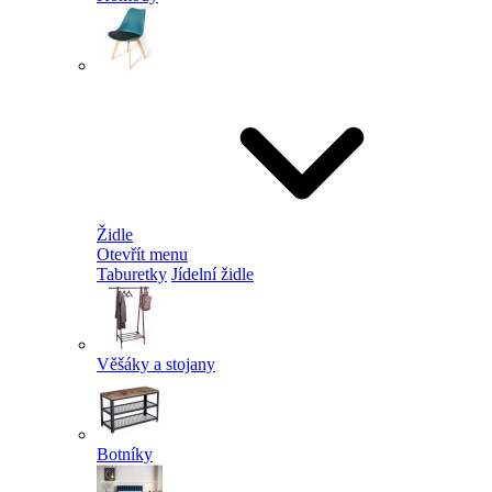
Židle
Otevřít menu
Taburetky
Jídelní židle
Věšáky a stojany
Botníky