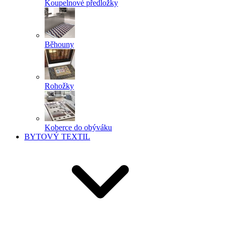
Koupelnové předložky
Běhouny
Rohožky
Koberce do obýváku
BYTOVÝ TEXTIL