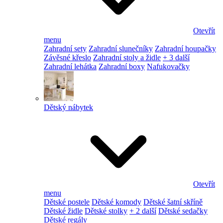
Otevřít
menu
Zahradní sety
Zahradní slunečníky
Zahradní houpačky
Závěsné křeslo
Zahradní stoly a židle
+ 3 další
Zahradní lehátka
Zahradní boxy
Nafukovačky
Dětský nábytek
Otevřít
menu
Dětské postele
Dětské komody
Dětské šatní skříně
Dětské židle
Dětské stolky
+ 2 další
Dětské sedačky
Dětské regály