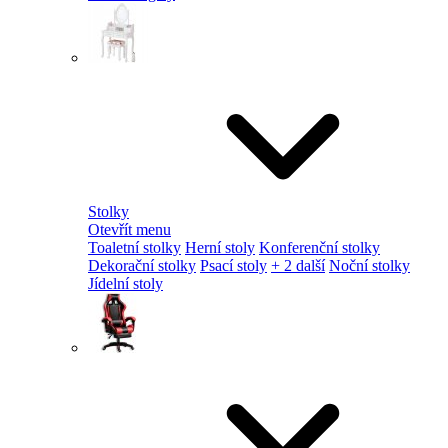
Stolky
Otevřít menu
Toaletní stolky
Herní stoly
Konferenční stolky
Dekorační stolky
Psací stoly
+ 2 další
Noční stolky
Jídelní stoly