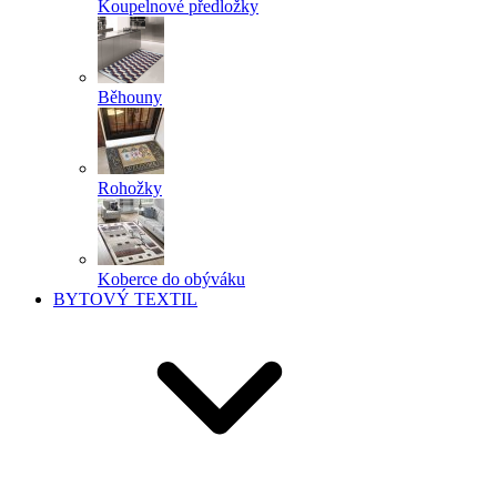
Koupelnové předložky
Běhouny
Rohožky
Koberce do obýváku
BYTOVÝ TEXTIL