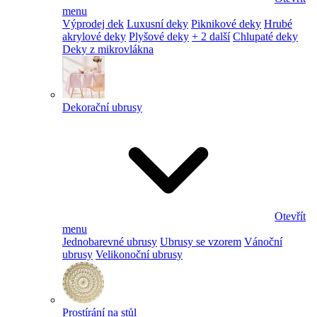
menu
Výprodej dek
Luxusní deky
Piknikové deky
Hrubé
akrylové deky
Plyšové deky
+ 2 další
Chlupaté deky
Deky z mikrovlákna
Dekorační ubrusy
Otevřít
menu
Jednobarevné ubrusy
Ubrusy se vzorem
Vánoční
ubrusy
Velikonoční ubrusy
Prostírání na stůl