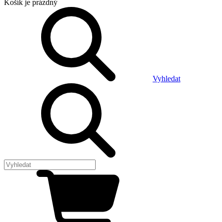
Košík
je prázdný
Vyhledat