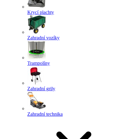
Krycí plachty
Zahradní vozíky
Trampolíny
Zahradní grily
Zahradní technika