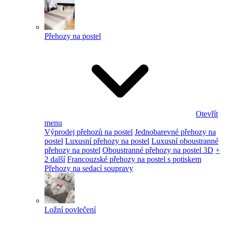
Přehozy na postel
Otevřít
menu
Výprodej přehozů na postel
Jednobarevné přehozy na
postel
Luxusní přehozy na postel
Luxusní oboustranné
přehozy na postel
Oboustranné přehozy na postel 3D
+
2 další
Francouzské přehozy na postel s potiskem
Přehozy na sedací soupravy
Ložní povlečení