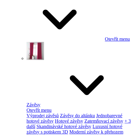
Otevřít menu
Závěsy
Otevřít menu
Výprodej závěsů
Závěsy do altánku
Jednobarevné
hotové závěsy
Hotové závěsy
Zatemňovací závěsy
+ 3
další
Skandinávské hotové závěsy
Luxusní hotové
závěsy s potiskem 3D
Moderní závěsy k přehozem