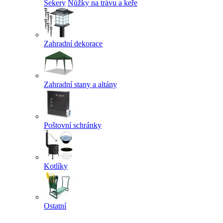
Sekery
Nůžky na trávu a keře
Zahradní dekorace
Zahradní stany a altány
Poštovní schránky
Kotlíky
Ostatní