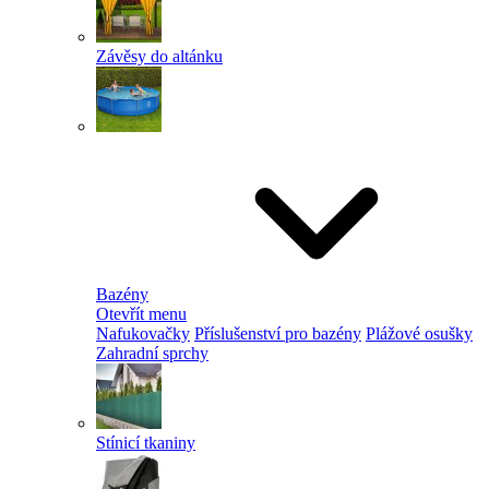
Závěsy do altánku
Bazény
Otevřít menu
Nafukovačky
Příslušenství pro bazény
Plážové osušky
Zahradní sprchy
Stínicí tkaniny