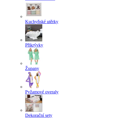
Kuchyňské utěrky
Přikrývky
Župany
Pyžamové overaly
Dekorační sety