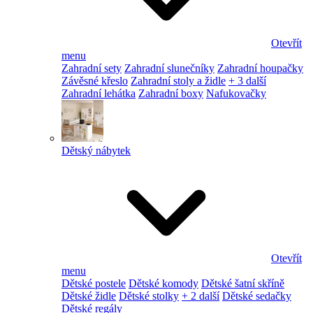
Otevřít
menu
Zahradní sety
Zahradní slunečníky
Zahradní houpačky
Závěsné křeslo
Zahradní stoly a židle
+ 3 další
Zahradní lehátka
Zahradní boxy
Nafukovačky
Dětský nábytek
Otevřít
menu
Dětské postele
Dětské komody
Dětské šatní skříně
Dětské židle
Dětské stolky
+ 2 další
Dětské sedačky
Dětské regály