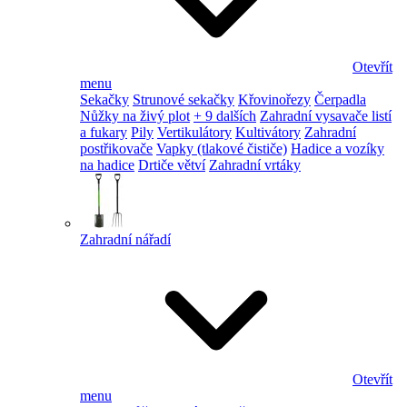
Otevřít
menu
Sekačky
Strunové sekačky
Křovinořezy
Čerpadla
Nůžky na živý plot
+ 9 dalších
Zahradní vysavače listí
a fukary
Pily
Vertikulátory
Kultivátory
Zahradní
postřikovače
Vapky (tlakové čističe)
Hadice a vozíky
na hadice
Drtiče větví
Zahradní vrtáky
Zahradní nářadí
Otevřít
menu