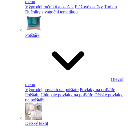
menu
Výprodej ručníků a osušek
Plážové osušky
Turban
Ručníky s vánoční tematikou
Polštáře
Otevřít
menu
Výprodej povlaků na polštáře
Povlaky na polštáře
Polštáře
Chlupaté povlaky na polštáře
Dětské povlaky
na polštáře
Dětský textil