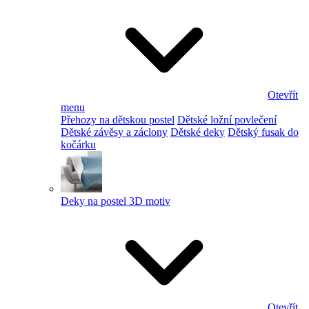
Otevřít
menu
Přehozy na dětskou postel
Dětské ložní povlečení
Dětské závěsy a záclony
Dětské deky
Dětský fusak do
kočárku
Deky na postel 3D motiv
Otevřít