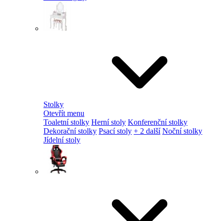
Stolky
Otevřít menu
Toaletní stolky
Herní stoly
Konferenční stolky
Dekorační stolky
Psací stoly
+ 2 další
Noční stolky
Jídelní stoly