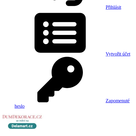
Přihlásit
Vytvořit účet
Zapomenuté
heslo