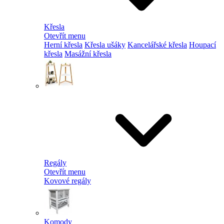
Křesla
Otevřít menu
Herní křesla
Křesla ušáky
Kancelářské křesla
Houpací
křesla
Masážní křesla
Regály
Otevřít menu
Kovové regály
Komody