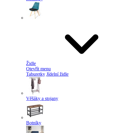
Židle
Otevřít menu
Taburetky
Jídelní židle
Věšáky a stojany
Botníky