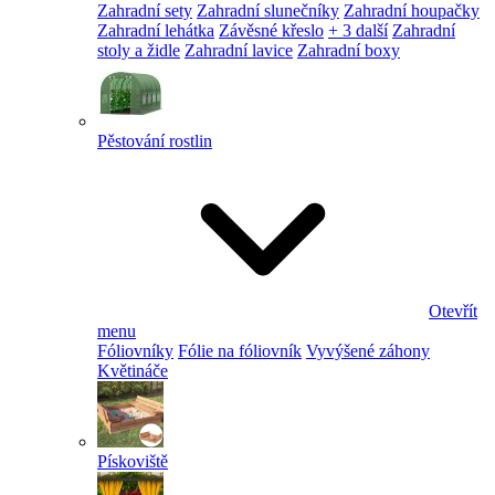
Zahradní sety
Zahradní slunečníky
Zahradní houpačky
Zahradní lehátka
Závěsné křeslo
+ 3 další
Zahradní
stoly a židle
Zahradní lavice
Zahradní boxy
Pěstování rostlin
Otevřít
menu
Fóliovníky
Fólie na fóliovník
Vyvýšené záhony
Květináče
Pískoviště