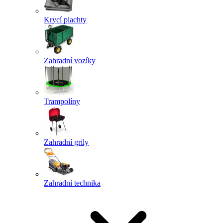
Krycí plachty
Zahradní vozíky
Trampolíny
Zahradní grily
Zahradní technika