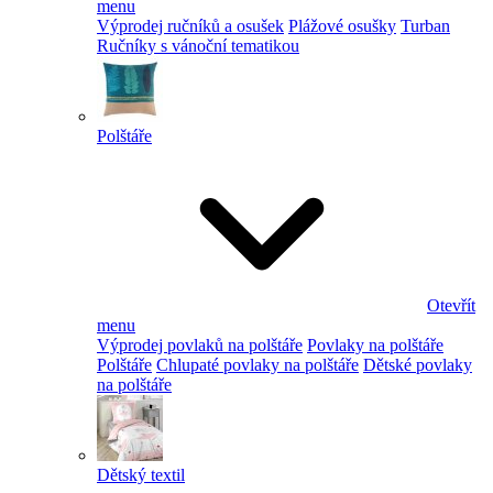
menu
Výprodej ručníků a osušek
Plážové osušky
Turban
Ručníky s vánoční tematikou
Polštáře
Otevřít
menu
Výprodej povlaků na polštáře
Povlaky na polštáře
Polštáře
Chlupaté povlaky na polštáře
Dětské povlaky
na polštáře
Dětský textil