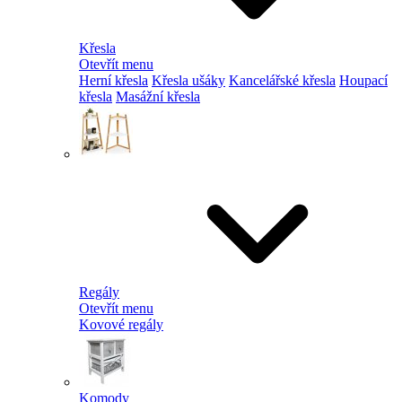
Křesla
Otevřít menu
Herní křesla
Křesla ušáky
Kancelářské křesla
Houpací
křesla
Masážní křesla
Regály
Otevřít menu
Kovové regály
Komody