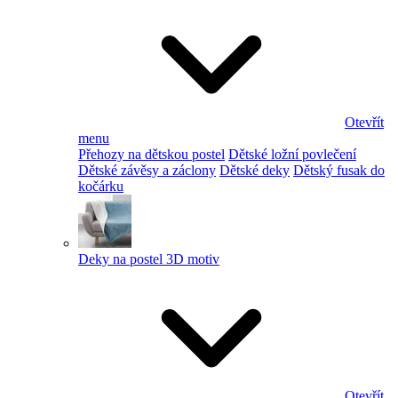
Otevřít
menu
Přehozy na dětskou postel
Dětské ložní povlečení
Dětské závěsy a záclony
Dětské deky
Dětský fusak do
kočárku
Deky na postel 3D motiv
Otevřít