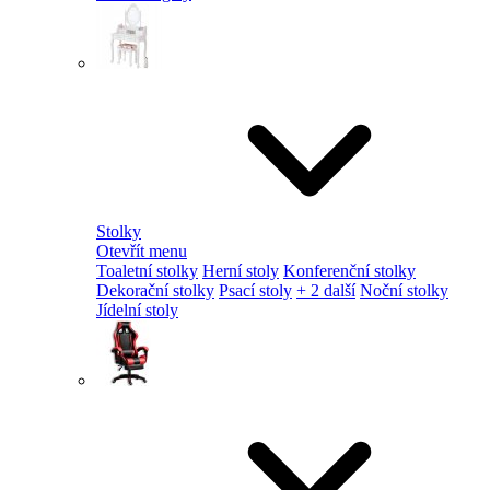
Stolky
Otevřít menu
Toaletní stolky
Herní stoly
Konferenční stolky
Dekorační stolky
Psací stoly
+ 2 další
Noční stolky
Jídelní stoly