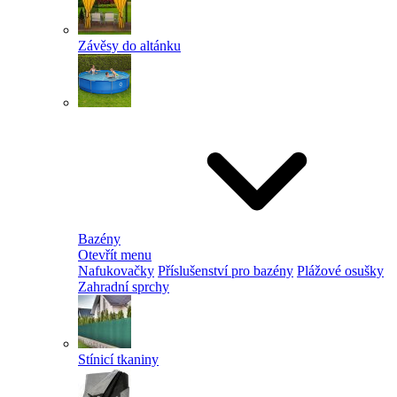
Závěsy do altánku
Bazény
Otevřít menu
Nafukovačky
Příslušenství pro bazény
Plážové osušky
Zahradní sprchy
Stínicí tkaniny