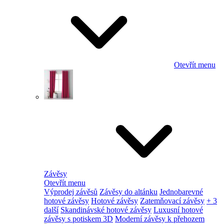
Otevřít menu
Závěsy
Otevřít menu
Výprodej závěsů
Závěsy do altánku
Jednobarevné
hotové závěsy
Hotové závěsy
Zatemňovací závěsy
+ 3
další
Skandinávské hotové závěsy
Luxusní hotové
závěsy s potiskem 3D
Moderní závěsy k přehozem