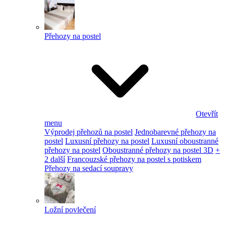
Přehozy na postel
Otevřít
menu
Výprodej přehozů na postel
Jednobarevné přehozy na
postel
Luxusní přehozy na postel
Luxusní oboustranné
přehozy na postel
Oboustranné přehozy na postel 3D
+
2 další
Francouzské přehozy na postel s potiskem
Přehozy na sedací soupravy
Ložní povlečení