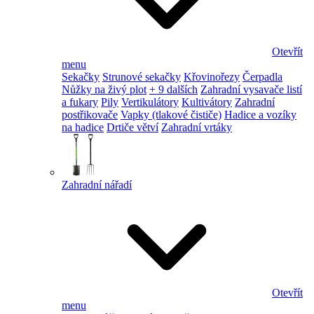
Otevřít
menu
Sekačky
Strunové sekačky
Křovinořezy
Čerpadla
Nůžky na živý plot
+ 9 dalších
Zahradní vysavače listí
a fukary
Pily
Vertikulátory
Kultivátory
Zahradní
postřikovače
Vapky (tlakové čističe)
Hadice a vozíky
na hadice
Drtiče větví
Zahradní vrtáky
Zahradní nářadí
Otevřít
menu