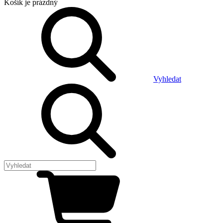
Košík
je prázdný
Vyhledat