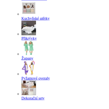
Kuchyňské utěrky
Přikrývky
Župany
Pyžamové overaly
Dekorační sety