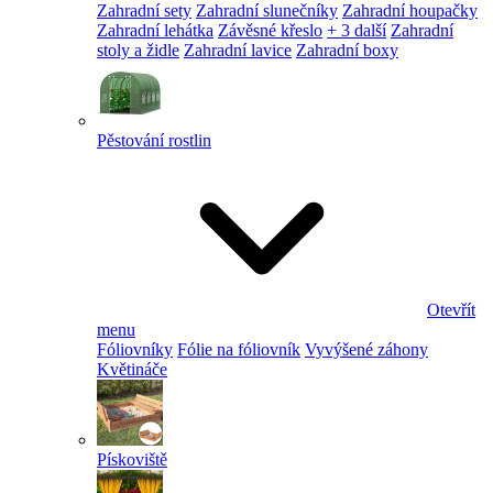
Zahradní sety
Zahradní slunečníky
Zahradní houpačky
Zahradní lehátka
Závěsné křeslo
+ 3 další
Zahradní
stoly a židle
Zahradní lavice
Zahradní boxy
Pěstování rostlin
Otevřít
menu
Fóliovníky
Fólie na fóliovník
Vyvýšené záhony
Květináče
Pískoviště