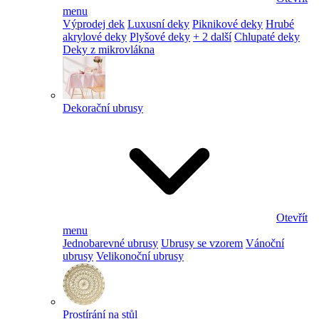
menu
Výprodej dek
Luxusní deky
Piknikové deky
Hrubé
akrylové deky
Plyšové deky
+ 2 další
Chlupaté deky
Deky z mikrovlákna
Dekorační ubrusy
Otevřít
menu
Jednobarevné ubrusy
Ubrusy se vzorem
Vánoční
ubrusy
Velikonoční ubrusy
Prostírání na stůl