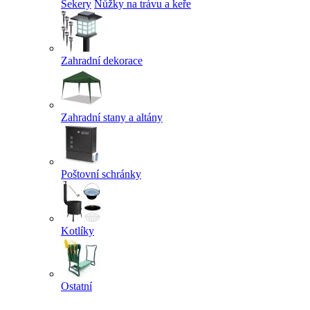
Sekery
Nůžky na trávu a keře
Zahradní dekorace
Zahradní stany a altány
Poštovní schránky
Kotlíky
Ostatní