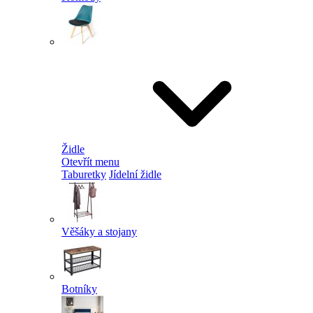
Židle
Otevřít menu
Taburetky
Jídelní židle
Věšáky a stojany
Botníky