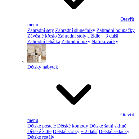
Otevřít
menu
Zahradní sety
Zahradní slunečníky
Zahradní houpačky
Závěsné křeslo
Zahradní stoly a židle
+ 3 další
Zahradní lehátka
Zahradní boxy
Nafukovačky
Dětský nábytek
Otevřít
menu
Dětské postele
Dětské komody
Dětské šatní skříně
Dětské židle
Dětské stolky
+ 2 další
Dětské sedačky
Dětské regály