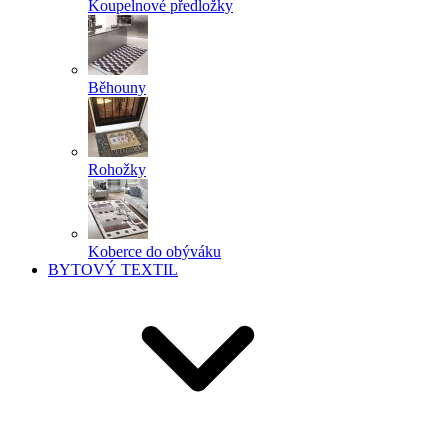
Koupelnové předložky
Běhouny
Rohožky
Koberce do obýváku
BYTOVÝ TEXTIL