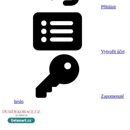
Přihlásit
Vytvořit účet
Zapomenuté
heslo