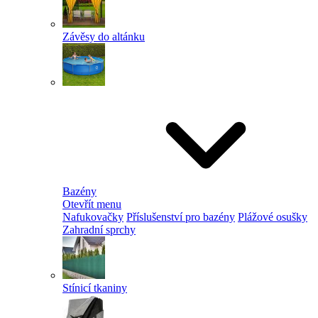
Závěsy do altánku
Bazény
Otevřít menu
Nafukovačky
Příslušenství pro bazény
Plážové osušky
Zahradní sprchy
Stínicí tkaniny