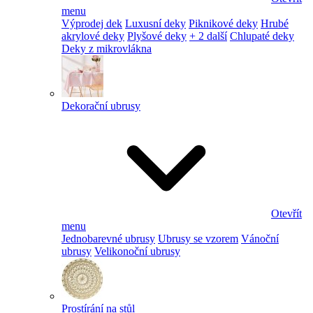
menu
Výprodej dek
Luxusní deky
Piknikové deky
Hrubé
akrylové deky
Plyšové deky
+ 2 další
Chlupaté deky
Deky z mikrovlákna
Dekorační ubrusy
Otevřít
menu
Jednobarevné ubrusy
Ubrusy se vzorem
Vánoční
ubrusy
Velikonoční ubrusy
Prostírání na stůl