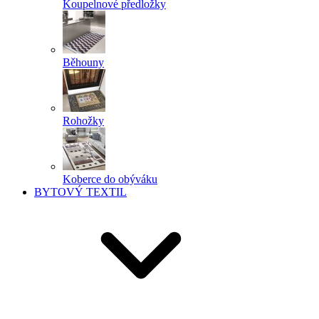
Koupelnové předložky
Běhouny
Rohožky
Koberce do obýváku
BYTOVÝ TEXTIL