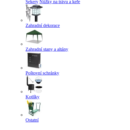
Sekery
Nůžky na trávu a keře
Zahradní dekorace
Zahradní stany a altány
Poštovní schránky
Kotlíky
Ostatní