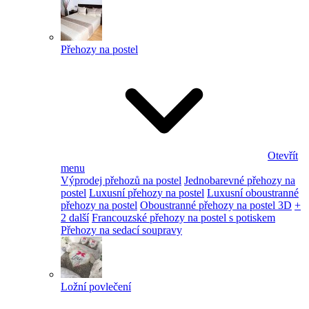
Přehozy na postel
Otevřít
menu
Výprodej přehozů na postel
Jednobarevné přehozy na
postel
Luxusní přehozy na postel
Luxusní oboustranné
přehozy na postel
Oboustranné přehozy na postel 3D
+
2 další
Francouzské přehozy na postel s potiskem
Přehozy na sedací soupravy
Ložní povlečení