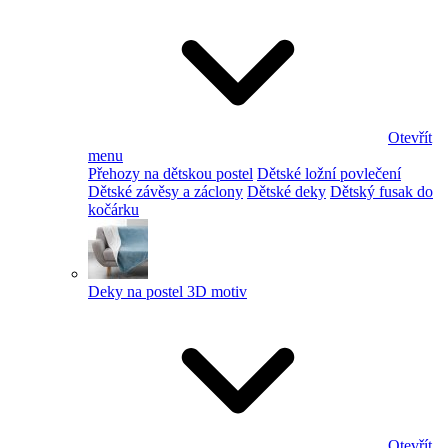
Otevřít
menu
Přehozy na dětskou postel
Dětské ložní povlečení
Dětské závěsy a záclony
Dětské deky
Dětský fusak do
kočárku
Deky na postel 3D motiv
Otevřít