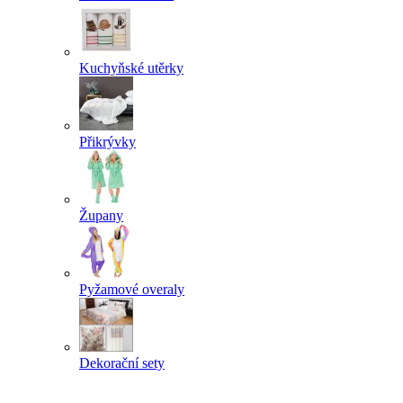
Kuchyňské utěrky
Přikrývky
Župany
Pyžamové overaly
Dekorační sety