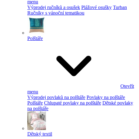
menu
Výprodej ručníků a osušek
Plážové osušky
Turban
Ručníky s vánoční tematikou
Polštáře
Otevřít
menu
Výprodej povlaků na polštáře
Povlaky na polštáře
Polštáře
Chlupaté povlaky na polštáře
Dětské povlaky
na polštáře
Dětský textil