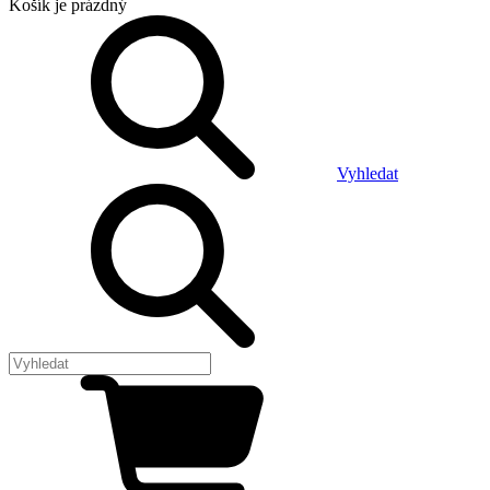
Košík
je prázdný
Vyhledat