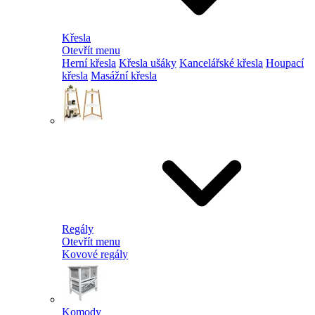
Křesla
Otevřít menu
Herní křesla
Křesla ušáky
Kancelářské křesla
Houpací
křesla
Masážní křesla
Regály
Otevřít menu
Kovové regály
Komody