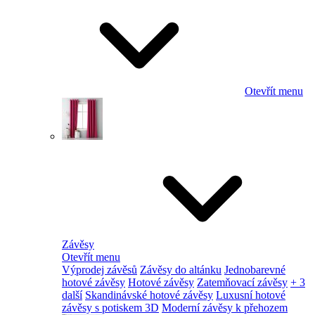
Otevřít menu
Závěsy
Otevřít menu
Výprodej závěsů
Závěsy do altánku
Jednobarevné
hotové závěsy
Hotové závěsy
Zatemňovací závěsy
+ 3
další
Skandinávské hotové závěsy
Luxusní hotové
závěsy s potiskem 3D
Moderní závěsy k přehozem