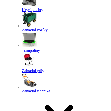
Krycí plachty
Zahradní vozíky
Trampolíny
Zahradní grily
Zahradní technika