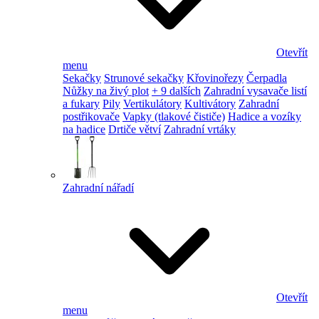
Otevřít
menu
Sekačky
Strunové sekačky
Křovinořezy
Čerpadla
Nůžky na živý plot
+ 9 dalších
Zahradní vysavače listí
a fukary
Pily
Vertikulátory
Kultivátory
Zahradní
postřikovače
Vapky (tlakové čističe)
Hadice a vozíky
na hadice
Drtiče větví
Zahradní vrtáky
Zahradní nářadí
Otevřít
menu