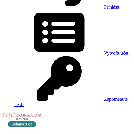
Přihlásit
Vytvořit účet
Zapomenuté
heslo