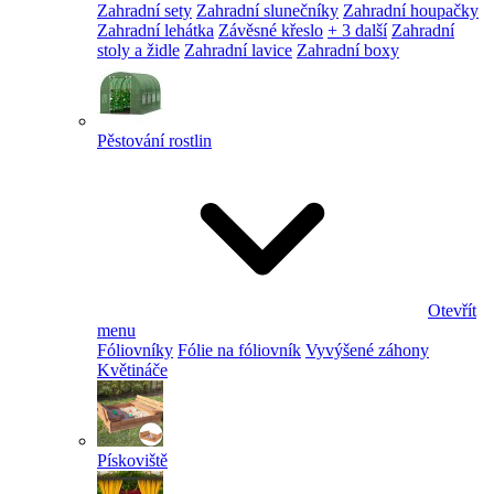
Zahradní sety
Zahradní slunečníky
Zahradní houpačky
Zahradní lehátka
Závěsné křeslo
+ 3 další
Zahradní
stoly a židle
Zahradní lavice
Zahradní boxy
Pěstování rostlin
Otevřít
menu
Fóliovníky
Fólie na fóliovník
Vyvýšené záhony
Květináče
Pískoviště