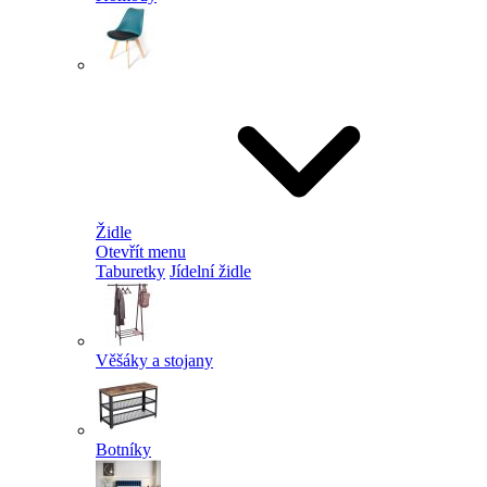
Židle
Otevřít menu
Taburetky
Jídelní židle
Věšáky a stojany
Botníky