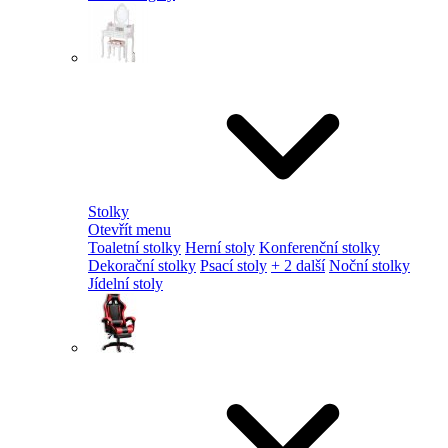
Stolky
Otevřít menu
Toaletní stolky
Herní stoly
Konferenční stolky
Dekorační stolky
Psací stoly
+ 2 další
Noční stolky
Jídelní stoly