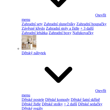
Otevřít
menu
Zahradní sety
Zahradní slunečníky
Zahradní houpačky
Závěsné křeslo
Zahradní stoly a židle
+ 3 další
Zahradní lehátka
Zahradní boxy
Nafukovačky
Dětský nábytek
Otevřít
menu
Dětské postele
Dětské komody
Dětské šatní skříně
Dětské židle
Dětské stolky
+ 2 další
Dětské sedačky
Dětské regály