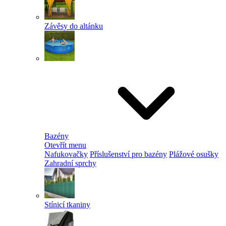
Závěsy do altánku
Bazény
Otevřít menu
Nafukovačky
Příslušenství pro bazény
Plážové osušky
Zahradní sprchy
Stínicí tkaniny