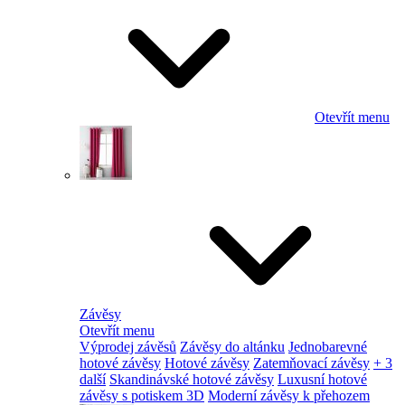
Otevřít menu
Závěsy
Otevřít menu
Výprodej závěsů
Závěsy do altánku
Jednobarevné
hotové závěsy
Hotové závěsy
Zatemňovací závěsy
+ 3
další
Skandinávské hotové závěsy
Luxusní hotové
závěsy s potiskem 3D
Moderní závěsy k přehozem