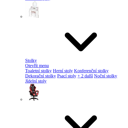
Stolky
Otevřít menu
Toaletní stolky
Herní stoly
Konferenční stolky
Dekorační stolky
Psací stoly
+ 2 další
Noční stolky
Jídelní stoly