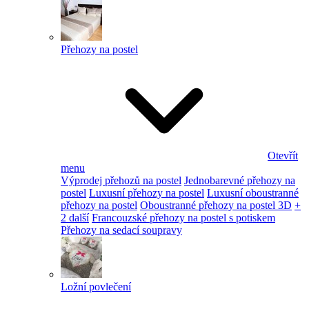
Přehozy na postel
Otevřít
menu
Výprodej přehozů na postel
Jednobarevné přehozy na
postel
Luxusní přehozy na postel
Luxusní oboustranné
přehozy na postel
Oboustranné přehozy na postel 3D
+
2 další
Francouzské přehozy na postel s potiskem
Přehozy na sedací soupravy
Ložní povlečení