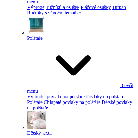
menu
Výprodej ručníků a osušek
Plážové osušky
Turban
Ručníky s vánoční tematikou
Polštáře
Otevřít
menu
Výprodej povlaků na polštáře
Povlaky na polštáře
Polštáře
Chlupaté povlaky na polštáře
Dětské povlaky
na polštáře
Dětský textil