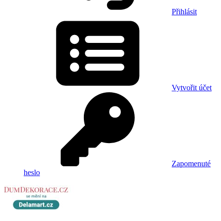
Přihlásit
Vytvořit účet
Zapomenuté
heslo