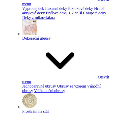
menu
Výprodej dek
Luxusní deky
Piknikové deky
Hrubé
akrylové deky
Plyšové deky
+ 2 další
Chlupaté deky
Deky z mikrovlákna
Dekorační ubrusy
Otevřít
menu
Jednobarevné ubrusy
Ubrusy se vzorem
Vánoční
ubrusy
Velikonoční ubrusy
Prostírání na stůl