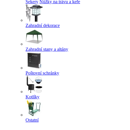
Sekery
Nůžky na trávu a keře
Zahradní dekorace
Zahradní stany a altány
Poštovní schránky
Kotlíky
Ostatní