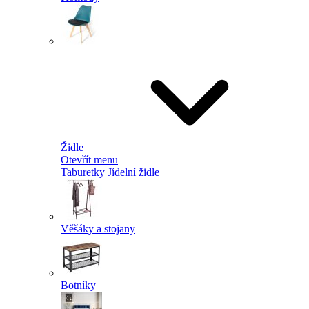
Židle
Otevřít menu
Taburetky
Jídelní židle
Věšáky a stojany
Botníky