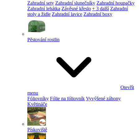
Zahradní sety
Zahradní slunečníky
Zahradní houpačky
Zahradní lehátka
Závěsné křeslo
+ 3 další
Zahradní
stoly a židle
Zahradní lavice
Zahradní boxy
Pěstování rostlin
Otevřít
menu
Fóliovníky
Fólie na fóliovník
Vyvýšené záhony
Květináče
Pískoviště