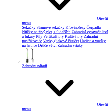
Otevřít
menu
Sekačky
Strunové sekačky
Křovinořezy
Čerpadla
Nůžky na živý plot
+ 9 dalších
Zahradní vysavače listí
a fukary
Pily
Vertikulátory
Kultivátory
Zahradní
postřikovače
Vapky (tlakové čističe)
Hadice a vozíky
na hadice
Drtiče větví
Zahradní vrtáky
Zahradní nářadí
Otevřít
menu