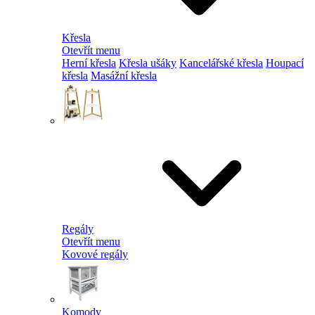
Křesla
Otevřít menu
Herní křesla
Křesla ušáky
Kancelářské křesla
Houpací
křesla
Masážní křesla
Regály
Otevřít menu
Kovové regály
Komody