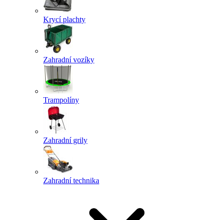
Krycí plachty
Zahradní vozíky
Trampolíny
Zahradní grily
Zahradní technika