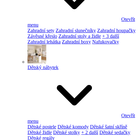
Otevřít
menu
Zahradní sety
Zahradní slunečníky
Zahradní houpačky
Závěsné křeslo
Zahradní stoly a židle
+ 3 další
Zahradní lehátka
Zahradní boxy
Nafukovačky
Dětský nábytek
Otevřít
menu
Dětské postele
Dětské komody
Dětské šatní skříně
Dětské židle
Dětské stolky
+ 2 další
Dětské sedačky
Dětské regály