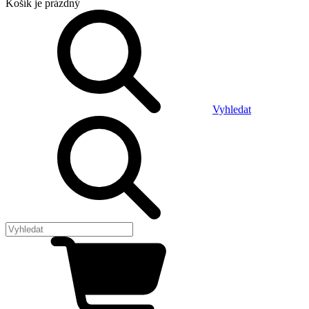
Košík
je prázdný
Vyhledat