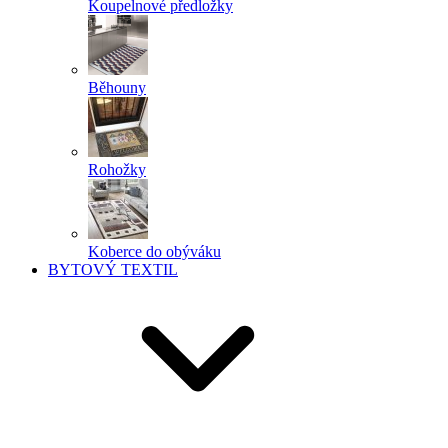
Koupelnové předložky
Běhouny
Rohožky
Koberce do obýváku
BYTOVÝ TEXTIL