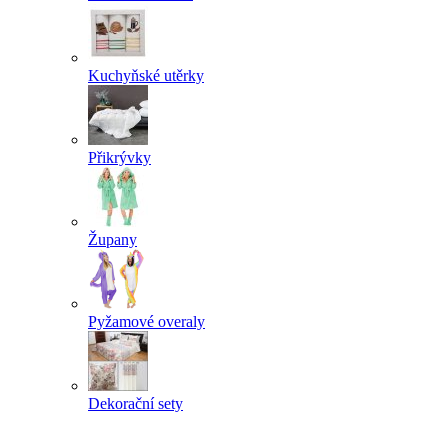
Kuchyňské utěrky
Přikrývky
Župany
Pyžamové overaly
Dekorační sety