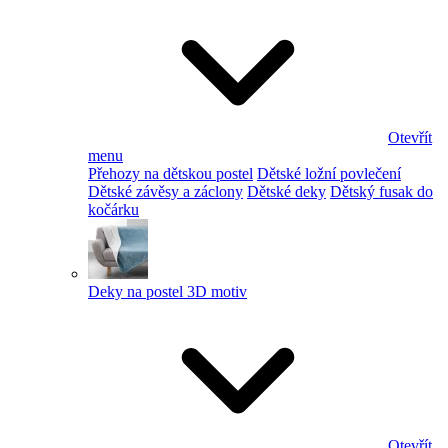
Otevřít
menu
Přehozy na dětskou postel
Dětské ložní povlečení
Dětské závěsy a záclony
Dětské deky
Dětský fusak do
kočárku
Deky na postel 3D motiv
Otevřít