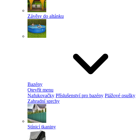
Závěsy do altánku
Bazény
Otevřít menu
Nafukovačky
Příslušenství pro bazény
Plážové osušky
Zahradní sprchy
Stínicí tkaniny