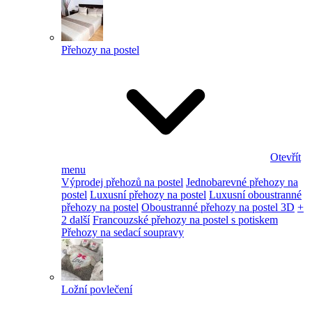
Přehozy na postel
Otevřít
menu
Výprodej přehozů na postel
Jednobarevné přehozy na
postel
Luxusní přehozy na postel
Luxusní oboustranné
přehozy na postel
Oboustranné přehozy na postel 3D
+
2 další
Francouzské přehozy na postel s potiskem
Přehozy na sedací soupravy
Ložní povlečení