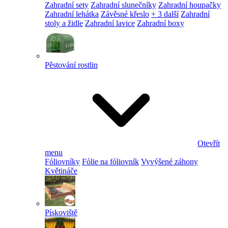
Zahradní sety
Zahradní slunečníky
Zahradní houpačky
Zahradní lehátka
Závěsné křeslo
+ 3 další
Zahradní
stoly a židle
Zahradní lavice
Zahradní boxy
Pěstování rostlin
Otevřít
menu
Fóliovníky
Fólie na fóliovník
Vyvýšené záhony
Květináče
Pískoviště