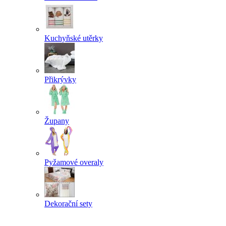
Kuchyňské utěrky
Přikrývky
Župany
Pyžamové overaly
Dekorační sety