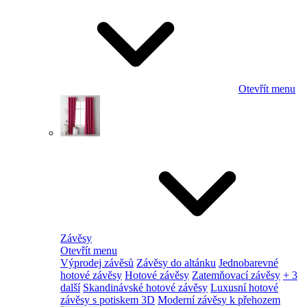
Otevřít menu
Závěsy
Otevřít menu
Výprodej závěsů
Závěsy do altánku
Jednobarevné
hotové závěsy
Hotové závěsy
Zatemňovací závěsy
+ 3
další
Skandinávské hotové závěsy
Luxusní hotové
závěsy s potiskem 3D
Moderní závěsy k přehozem