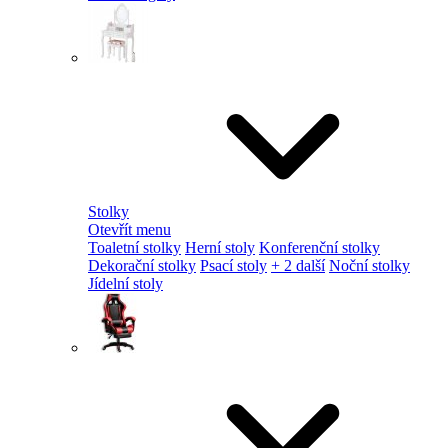
Stolky
Otevřít menu
Toaletní stolky
Herní stoly
Konferenční stolky
Dekorační stolky
Psací stoly
+ 2 další
Noční stolky
Jídelní stoly