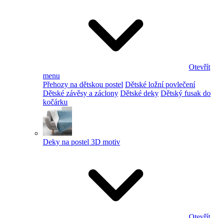
Otevřít
menu
Přehozy na dětskou postel
Dětské ložní povlečení
Dětské závěsy a záclony
Dětské deky
Dětský fusak do
kočárku
Deky na postel 3D motiv
Otevřít