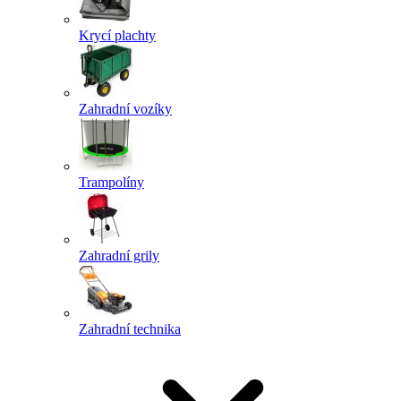
Krycí plachty
Zahradní vozíky
Trampolíny
Zahradní grily
Zahradní technika