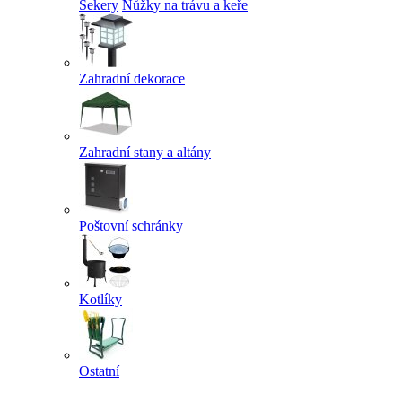
Sekery
Nůžky na trávu a keře
Zahradní dekorace
Zahradní stany a altány
Poštovní schránky
Kotlíky
Ostatní