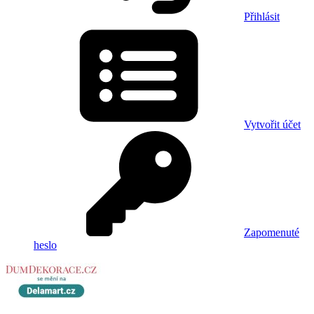
Přihlásit
Vytvořit účet
Zapomenuté
heslo