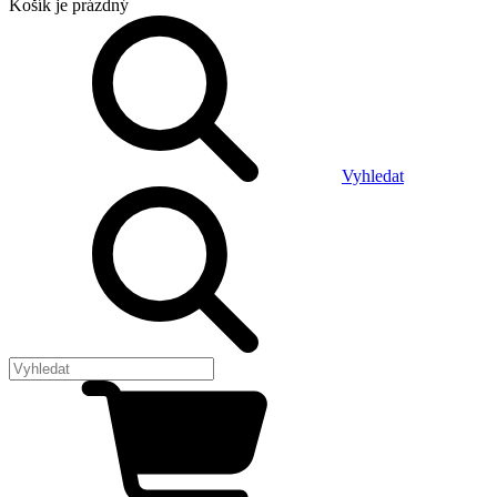
Košík
je prázdný
Vyhledat