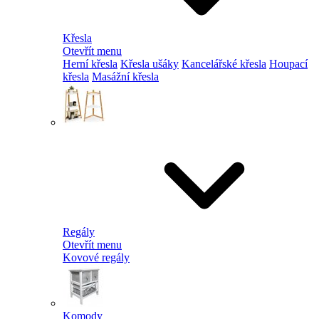
Křesla
Otevřít menu
Herní křesla
Křesla ušáky
Kancelářské křesla
Houpací
křesla
Masážní křesla
Regály
Otevřít menu
Kovové regály
Komody