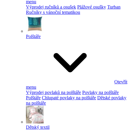
menu
Výprodej ručníků a osušek
Plážové osušky
Turban
Ručníky s vánoční tematikou
Polštáře
Otevřít
menu
Výprodej povlaků na polštáře
Povlaky na polštáře
Polštáře
Chlupaté povlaky na polštáře
Dětské povlaky
na polštáře
Dětský textil