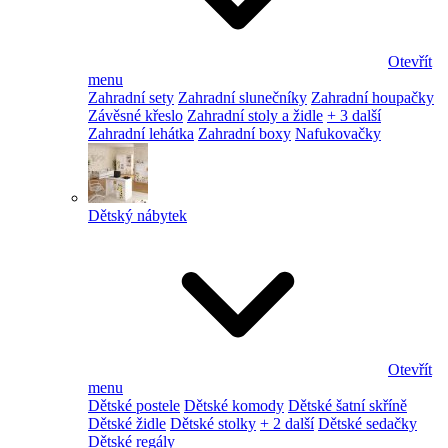
Otevřít
menu
Zahradní sety
Zahradní slunečníky
Zahradní houpačky
Závěsné křeslo
Zahradní stoly a židle
+ 3 další
Zahradní lehátka
Zahradní boxy
Nafukovačky
Dětský nábytek
Otevřít
menu
Dětské postele
Dětské komody
Dětské šatní skříně
Dětské židle
Dětské stolky
+ 2 další
Dětské sedačky
Dětské regály