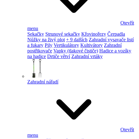
Otevřít
menu
Sekačky
Strunové sekačky
Křovinořezy
Čerpadla
Nůžky na živý plot
+ 9 dalších
Zahradní vysavače listí
a fukary
Pily
Vertikulátory
Kultivátory
Zahradní
postřikovače
Vapky (tlakové čističe)
Hadice a vozíky
na hadice
Drtiče větví
Zahradní vrtáky
Zahradní nářadí
Otevřít
menu