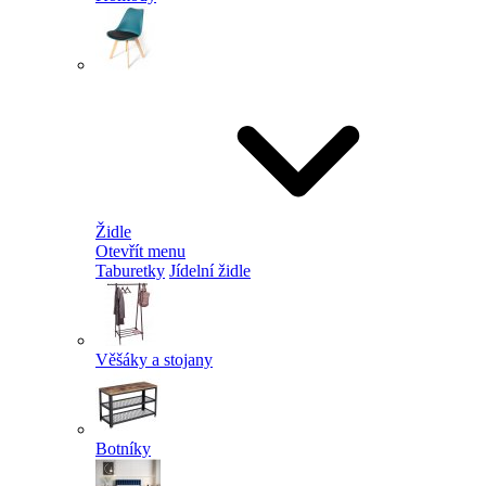
Židle
Otevřít menu
Taburetky
Jídelní židle
Věšáky a stojany
Botníky