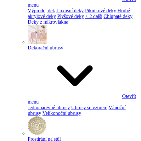
menu
Výprodej dek
Luxusní deky
Piknikové deky
Hrubé
akrylové deky
Plyšové deky
+ 2 další
Chlupaté deky
Deky z mikrovlákna
Dekorační ubrusy
Otevřít
menu
Jednobarevné ubrusy
Ubrusy se vzorem
Vánoční
ubrusy
Velikonoční ubrusy
Prostírání na stůl