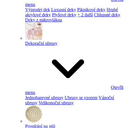
menu
Výprodej dek
Luxusní deky
Piknikové deky
Hrubé
akrylové deky
Plyšové deky
+ 2 další
Chlupaté deky
Deky z mikrovlákna
Dekorační ubrusy
Otevřít
menu
Jednobarevné ubrusy
Ubrusy se vzorem
Vánoční
ubrusy
Velikonoční ubrusy
Prostírání na stůl