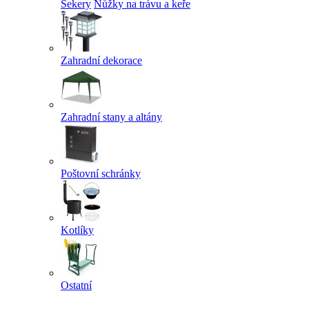
Sekery
Nůžky na trávu a keře
Zahradní dekorace
Zahradní stany a altány
Poštovní schránky
Kotlíky
Ostatní