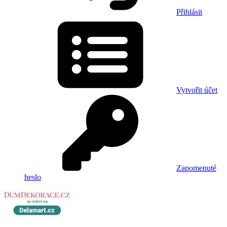
Přihlásit
Vytvořit účet
Zapomenuté
heslo