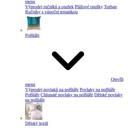
menu
Výprodej ručníků a osušek
Plážové osušky
Turban
Ručníky s vánoční tematikou
Polštáře
Otevřít
menu
Výprodej povlaků na polštáře
Povlaky na polštáře
Polštáře
Chlupaté povlaky na polštáře
Dětské povlaky
na polštáře
Dětský textil