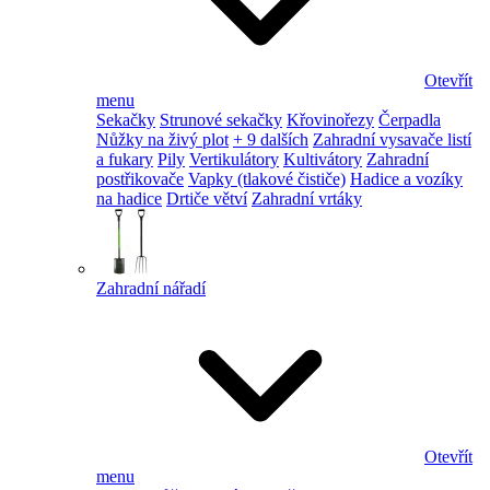
Otevřít
menu
Sekačky
Strunové sekačky
Křovinořezy
Čerpadla
Nůžky na živý plot
+ 9 dalších
Zahradní vysavače listí
a fukary
Pily
Vertikulátory
Kultivátory
Zahradní
postřikovače
Vapky (tlakové čističe)
Hadice a vozíky
na hadice
Drtiče větví
Zahradní vrtáky
Zahradní nářadí
Otevřít
menu