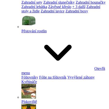
Zahradní sety
Zahradní slunečníky
Zahradní houpačky
Zahradní lehátka
Závěsné křeslo
+ 3 další
Zahradní
stoly a židle
Zahradní lavice
Zahradní boxy
Pěstování rostlin
Otevřít
menu
Fóliovníky
Fólie na fóliovník
Vyvýšené záhony
Květináče
Pískoviště