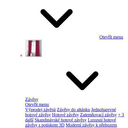
Otevřít menu
Závěsy
Otevřít menu
Výprodej závěsů
Závěsy do altánku
Jednobarevné
hotové závěsy
Hotové závěsy
Zatemňovací závěsy
+ 3
další
Skandinávské hotové závěsy
Luxusní hotové
závěsy s potiskem 3D
Moderní závěsy k přehozem