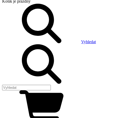
Košík
je prázdný
Vyhledat