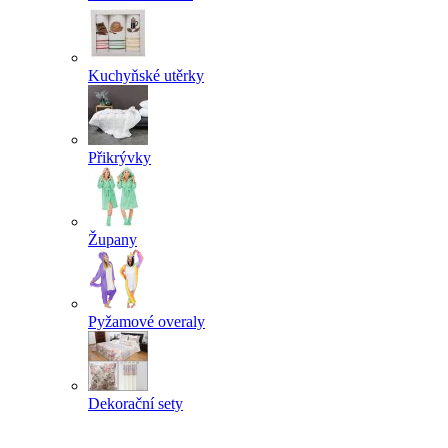
Kuchyňské utěrky
Přikrývky
Župany
Pyžamové overaly
Dekorační sety