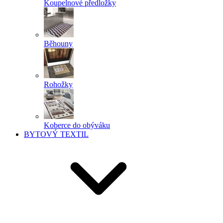
Koupelnové předložky
Běhouny
Rohožky
Koberce do obýváku
BYTOVÝ TEXTIL