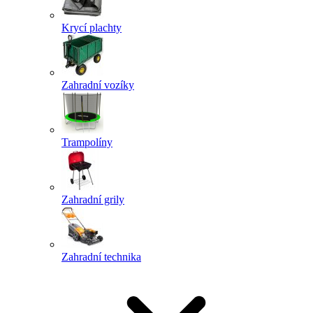
Krycí plachty
Zahradní vozíky
Trampolíny
Zahradní grily
Zahradní technika