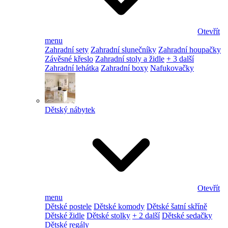
Otevřít
menu
Zahradní sety
Zahradní slunečníky
Zahradní houpačky
Závěsné křeslo
Zahradní stoly a židle
+ 3 další
Zahradní lehátka
Zahradní boxy
Nafukovačky
Dětský nábytek
Otevřít
menu
Dětské postele
Dětské komody
Dětské šatní skříně
Dětské židle
Dětské stolky
+ 2 další
Dětské sedačky
Dětské regály