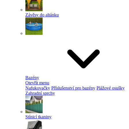
Závěsy do altánku
Bazény
Otevřít menu
Nafukovačky
Příslušenství pro bazény
Plážové osušky
Zahradní sprchy
Stínicí tkaniny