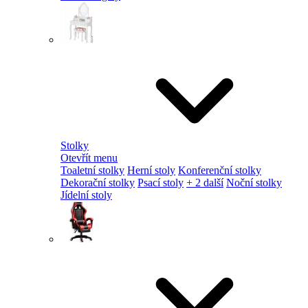
Stolky
Otevřít menu
Toaletní stolky
Herní stoly
Konferenční stolky
Dekorační stolky
Psací stoly
+ 2 další
Noční stolky
Jídelní stoly