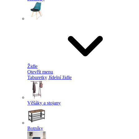
Židle
Otevřít menu
Taburetky
Jídelní židle
Věšáky a stojany
Botníky