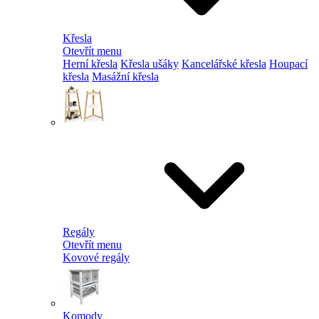
Křesla
Otevřít menu
Herní křesla
Křesla ušáky
Kancelářské křesla
Houpací
křesla
Masážní křesla
Regály
Otevřít menu
Kovové regály
Komody