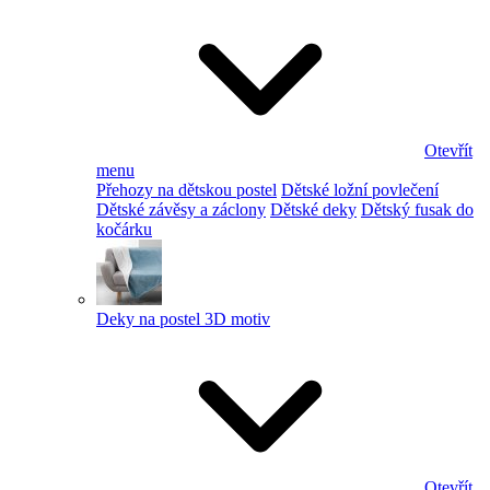
Otevřít
menu
Přehozy na dětskou postel
Dětské ložní povlečení
Dětské závěsy a záclony
Dětské deky
Dětský fusak do
kočárku
Deky na postel 3D motiv
Otevřít