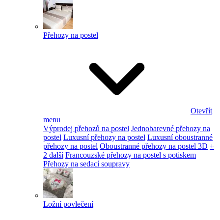
Přehozy na postel
Otevřít
menu
Výprodej přehozů na postel
Jednobarevné přehozy na
postel
Luxusní přehozy na postel
Luxusní oboustranné
přehozy na postel
Oboustranné přehozy na postel 3D
+
2 další
Francouzské přehozy na postel s potiskem
Přehozy na sedací soupravy
Ložní povlečení