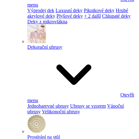
menu
Výprodej dek
Luxusní deky
Piknikové deky
Hrubé
akrylové deky
Plyšové deky
+ 2 další
Chlupaté deky
Deky z mikrovlákna
Dekorační ubrusy
Otevřít
menu
Jednobarevné ubrusy
Ubrusy se vzorem
Vánoční
ubrusy
Velikonoční ubrusy
Prostírání na stůl