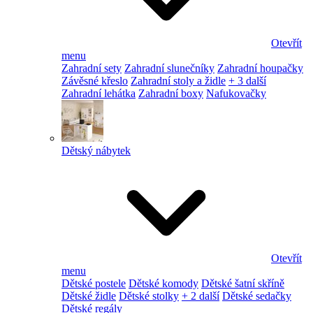
Otevřít
menu
Zahradní sety
Zahradní slunečníky
Zahradní houpačky
Závěsné křeslo
Zahradní stoly a židle
+ 3 další
Zahradní lehátka
Zahradní boxy
Nafukovačky
Dětský nábytek
Otevřít
menu
Dětské postele
Dětské komody
Dětské šatní skříně
Dětské židle
Dětské stolky
+ 2 další
Dětské sedačky
Dětské regály