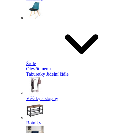
Židle
Otevřít menu
Taburetky
Jídelní židle
Věšáky a stojany
Botníky