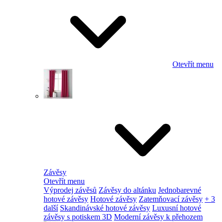
Otevřít menu
Závěsy
Otevřít menu
Výprodej závěsů
Závěsy do altánku
Jednobarevné
hotové závěsy
Hotové závěsy
Zatemňovací závěsy
+ 3
další
Skandinávské hotové závěsy
Luxusní hotové
závěsy s potiskem 3D
Moderní závěsy k přehozem