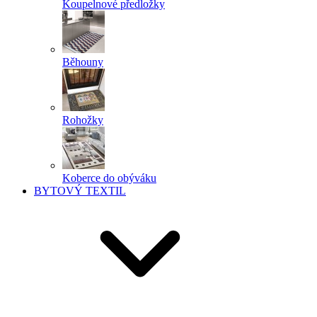
Koupelnové předložky
Běhouny
Rohožky
Koberce do obýváku
BYTOVÝ TEXTIL