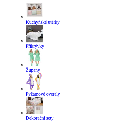
Kuchyňské utěrky
Přikrývky
Župany
Pyžamové overaly
Dekorační sety