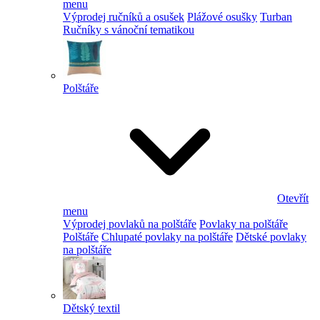
menu
Výprodej ručníků a osušek
Plážové osušky
Turban
Ručníky s vánoční tematikou
Polštáře
Otevřít
menu
Výprodej povlaků na polštáře
Povlaky na polštáře
Polštáře
Chlupaté povlaky na polštáře
Dětské povlaky
na polštáře
Dětský textil