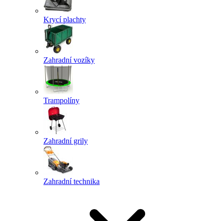
Krycí plachty
Zahradní vozíky
Trampolíny
Zahradní grily
Zahradní technika