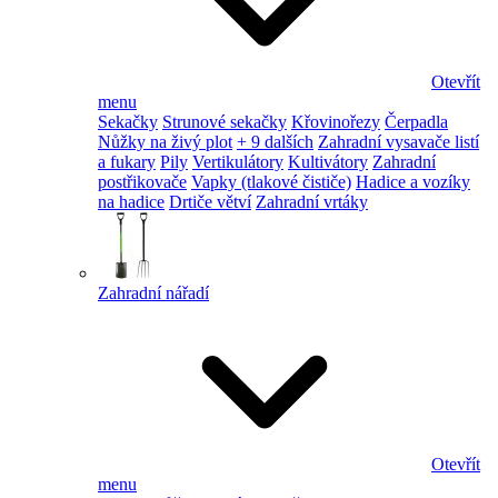
Otevřít
menu
Sekačky
Strunové sekačky
Křovinořezy
Čerpadla
Nůžky na živý plot
+ 9 dalších
Zahradní vysavače listí
a fukary
Pily
Vertikulátory
Kultivátory
Zahradní
postřikovače
Vapky (tlakové čističe)
Hadice a vozíky
na hadice
Drtiče větví
Zahradní vrtáky
Zahradní nářadí
Otevřít
menu