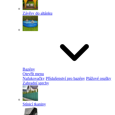
Závěsy do altánku
Bazény
Otevřít menu
Nafukovačky
Příslušenství pro bazény
Plážové osušky
Zahradní sprchy
Stínicí tkaniny