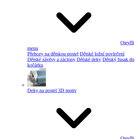
Otevřít
menu
Přehozy na dětskou postel
Dětské ložní povlečení
Dětské závěsy a záclony
Dětské deky
Dětský fusak do
kočárku
Deky na postel 3D motiv
Otevřít