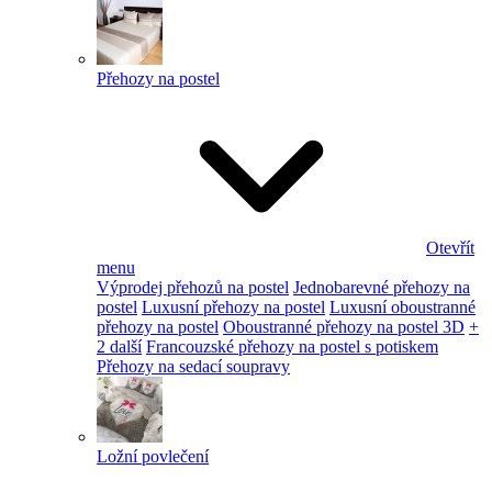
Přehozy na postel
Otevřít
menu
Výprodej přehozů na postel
Jednobarevné přehozy na
postel
Luxusní přehozy na postel
Luxusní oboustranné
přehozy na postel
Oboustranné přehozy na postel 3D
+
2 další
Francouzské přehozy na postel s potiskem
Přehozy na sedací soupravy
Ložní povlečení