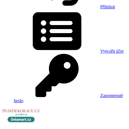
Přihlásit
Vytvořit účet
Zapomenuté
heslo