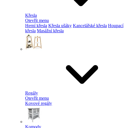
Křesla
Otevřít menu
Herní křesla
Křesla ušáky
Kancelářské křesla
Houpací
křesla
Masážní křesla
Regály
Otevřít menu
Kovové regály
Komody