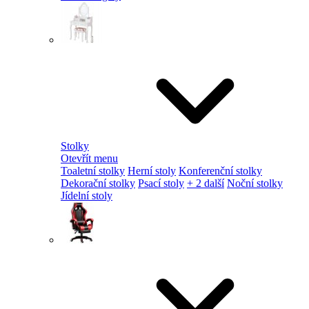
Stolky
Otevřít menu
Toaletní stolky
Herní stoly
Konferenční stolky
Dekorační stolky
Psací stoly
+ 2 další
Noční stolky
Jídelní stoly