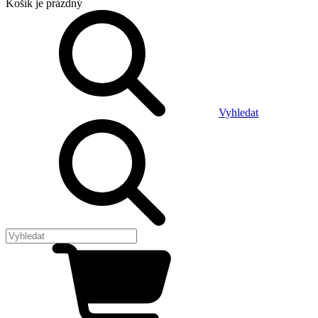
Košík
je prázdný
Vyhledat