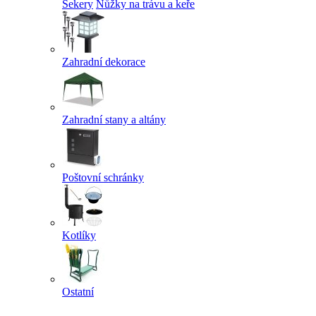
Sekery
Nůžky na trávu a keře
Zahradní dekorace
Zahradní stany a altány
Poštovní schránky
Kotlíky
Ostatní