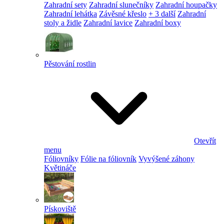
Zahradní sety
Zahradní slunečníky
Zahradní houpačky
Zahradní lehátka
Závěsné křeslo
+ 3 další
Zahradní
stoly a židle
Zahradní lavice
Zahradní boxy
Pěstování rostlin
Otevřít
menu
Fóliovníky
Fólie na fóliovník
Vyvýšené záhony
Květináče
Pískoviště