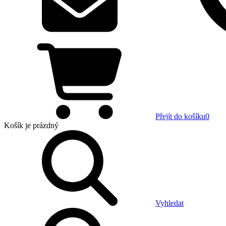
Přejít do košíku
0
Košík
je prázdný
Vyhledat