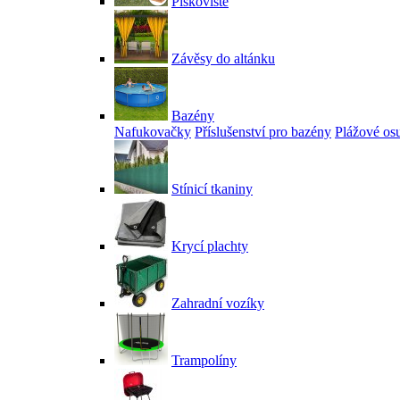
Pískoviště
Závěsy do altánku
Bazény
Nafukovačky
Příslušenství pro bazény
Plážové os
Stínicí tkaniny
Krycí plachty
Zahradní vozíky
Trampolíny