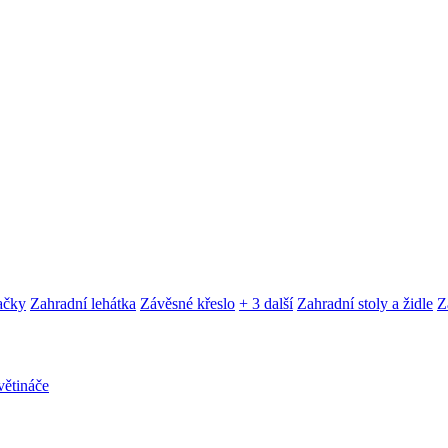
ačky
Zahradní lehátka
Závěsné křeslo
+ 3 další
Zahradní stoly a židle
Z
ětináče