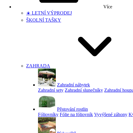
Více
☀️ LETNÍ VÝPRODEJ
ŠKOLNÍ TAŠKY
ZAHRADA
Zahradní nábytek
Zahradní sety
Zahradní slunečníky
Zahradní houp
Pěstování rostlin
Fóliovníky
Fólie na fóliovník
Vyvýšené záhony
Kv