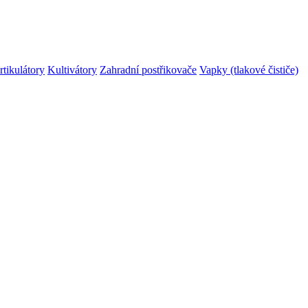
rtikulátory
Kultivátory
Zahradní postřikovače
Vapky (tlakové čističe)