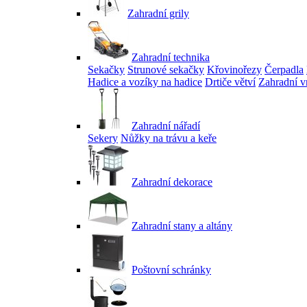
Zahradní grily
Zahradní technika
Sekačky
Strunové sekačky
Křovinořezy
Čerpadla
Hadice a vozíky na hadice
Drtiče větví
Zahradní v
Zahradní nářadí
Sekery
Nůžky na trávu a keře
Zahradní dekorace
Zahradní stany a altány
Poštovní schránky