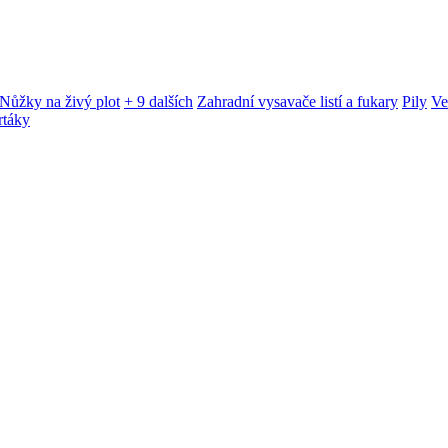
Nůžky na živý plot
+ 9 dalších
Zahradní vysavače listí a fukary
Pily
Ve
rtáky