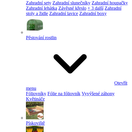
Zahradní sety
Zahradní slunečníky
Zahradní houpačky
Zahradní lehátka
Závěsné křeslo
+ 3 další
Zahradní
stoly a židle
Zahradní lavice
Zahradní boxy
Pěstování rostlin
Otevřít
menu
Fóliovníky
Fólie na fóliovník
Vyvýšené záhony
Květináče
Pískoviště