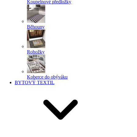
Koupelnové předložky
Běhouny
Rohožky
Koberce do obýváku
BYTOVÝ TEXTIL