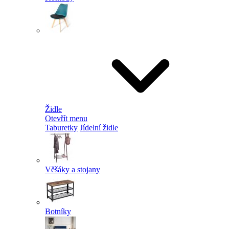
Židle
Otevřít menu
Taburetky
Jídelní židle
Věšáky a stojany
Botníky