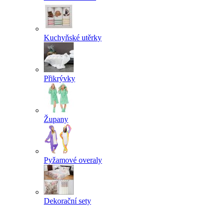
Kuchyňské utěrky
Přikrývky
Župany
Pyžamové overaly
Dekorační sety