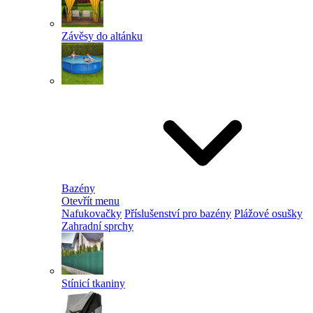
Závěsy do altánku
Bazény
Otevřít menu
Nafukovačky
Příslušenství pro bazény
Plážové osušky
Zahradní sprchy
Stínicí tkaniny