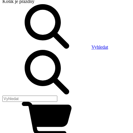
Košík
je prázdný
Vyhledat