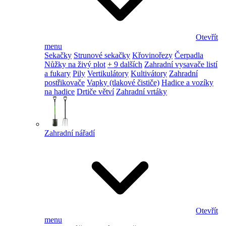
Otevřít
menu
Sekačky
Strunové sekačky
Křovinořezy
Čerpadla
Nůžky na živý plot
+ 9 dalších
Zahradní vysavače listí
a fukary
Pily
Vertikulátory
Kultivátory
Zahradní
postřikovače
Vapky (tlakové čističe)
Hadice a vozíky
na hadice
Drtiče větví
Zahradní vrtáky
Zahradní nářadí
Otevřít
menu