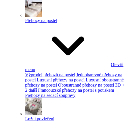
Přehozy na postel
Otevřít
menu
Výprodej přehozů na postel
Jednobarevné přehozy na
postel
Luxusní přehozy na postel
Luxusní oboustranné
přehozy na postel
Oboustranné přehozy na postel 3D
+
2 další
Francouzské přehozy na postel s potiskem
Přehozy na sedací soupravy
Ložní povlečení