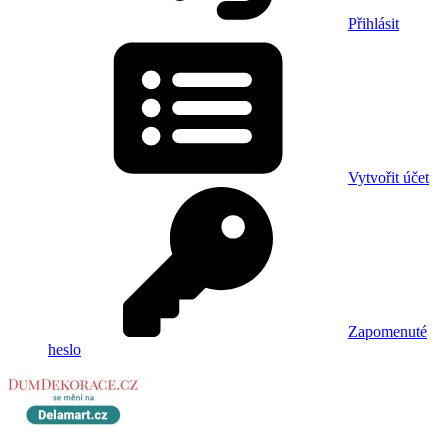
Přihlásit
Vytvořit účet
Zapomenuté
heslo