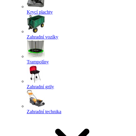
Krycí plachty
Zahradní vozíky
Trampolíny
Zahradní grily
Zahradní technika