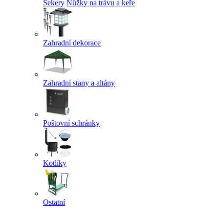
Sekery
Nůžky na trávu a keře
Zahradní dekorace
Zahradní stany a altány
Poštovní schránky
Kotlíky
Ostatní