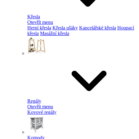
Křesla
Otevřít menu
Herní křesla
Křesla ušáky
Kancelářské křesla
Houpací
křesla
Masážní křesla
Regály
Otevřít menu
Kovové regály
Komody