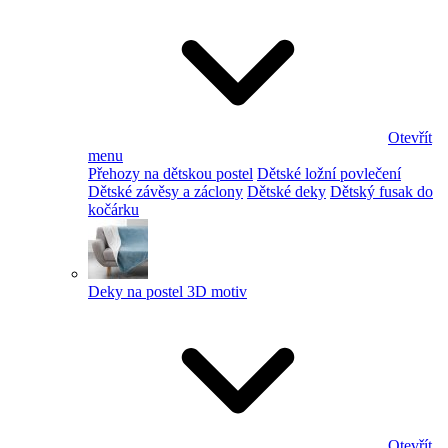
Otevřít
menu
Přehozy na dětskou postel
Dětské ložní povlečení
Dětské závěsy a záclony
Dětské deky
Dětský fusak do
kočárku
Deky na postel 3D motiv
Otevřít