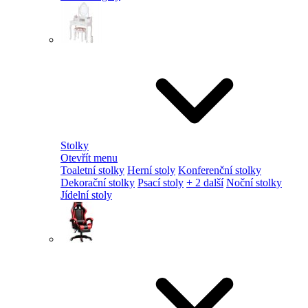
Stolky
Otevřít menu
Toaletní stolky
Herní stoly
Konferenční stolky
Dekorační stolky
Psací stoly
+ 2 další
Noční stolky
Jídelní stoly