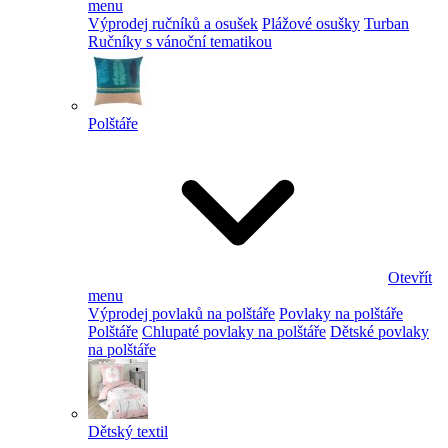
menu
Výprodej ručníků a osušek
Plážové osušky
Turban
Ručníky s vánoční tematikou
Polštáře
Otevřít
menu
Výprodej povlaků na polštáře
Povlaky na polštáře
Polštáře
Chlupaté povlaky na polštáře
Dětské povlaky
na polštáře
Dětský textil