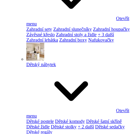
Otevřít
menu
Zahradní sety
Zahradní slunečníky
Zahradní houpačky
Závěsné křeslo
Zahradní stoly a židle
+ 3 další
Zahradní lehátka
Zahradní boxy
Nafukovačky
Dětský nábytek
Otevřít
menu
Dětské postele
Dětské komody
Dětské šatní skříně
Dětské židle
Dětské stolky
+ 2 další
Dětské sedačky
Dětské regály