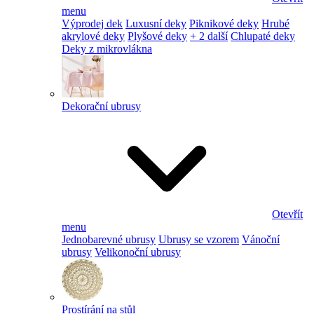
menu
Výprodej dek
Luxusní deky
Piknikové deky
Hrubé
akrylové deky
Plyšové deky
+ 2 další
Chlupaté deky
Deky z mikrovlákna
Dekorační ubrusy
Otevřít
menu
Jednobarevné ubrusy
Ubrusy se vzorem
Vánoční
ubrusy
Velikonoční ubrusy
Prostírání na stůl