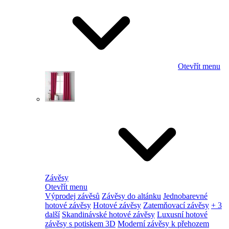
Otevřít menu
Závěsy
Otevřít menu
Výprodej závěsů
Závěsy do altánku
Jednobarevné
hotové závěsy
Hotové závěsy
Zatemňovací závěsy
+ 3
další
Skandinávské hotové závěsy
Luxusní hotové
závěsy s potiskem 3D
Moderní závěsy k přehozem