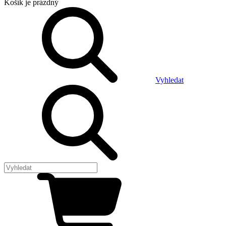
Košík
je prázdný
Vyhledat