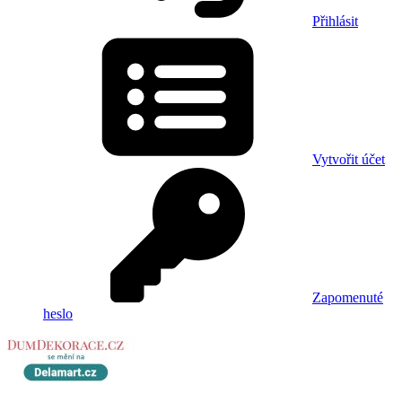
Přihlásit
Vytvořit účet
Zapomenuté
heslo