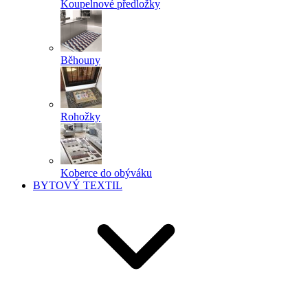
Koupelnové předložky
Běhouny
Rohožky
Koberce do obýváku
BYTOVÝ TEXTIL