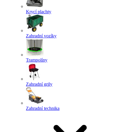
Krycí plachty
Zahradní vozíky
Trampolíny
Zahradní grily
Zahradní technika