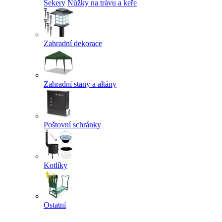
Sekery
Nůžky na trávu a keře
Zahradní dekorace
Zahradní stany a altány
Poštovní schránky
Kotlíky
Ostatní