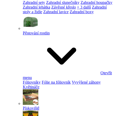
Zahradní sety
Zahradní slunečníky
Zahradní houpačky
Zahradní lehátka
Závěsné křeslo
+ 3 další
Zahradní
stoly a židle
Zahradní lavice
Zahradní boxy
Pěstování rostlin
Otevřít
menu
Fóliovníky
Fólie na fóliovník
Vyvýšené záhony
Květináče
Pískoviště