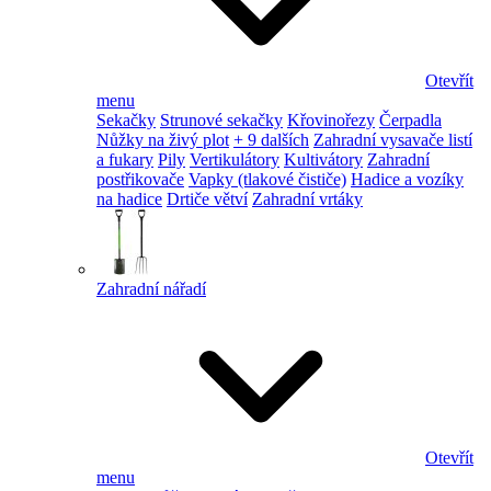
Otevřít
menu
Sekačky
Strunové sekačky
Křovinořezy
Čerpadla
Nůžky na živý plot
+ 9 dalších
Zahradní vysavače listí
a fukary
Pily
Vertikulátory
Kultivátory
Zahradní
postřikovače
Vapky (tlakové čističe)
Hadice a vozíky
na hadice
Drtiče větví
Zahradní vrtáky
Zahradní nářadí
Otevřít
menu