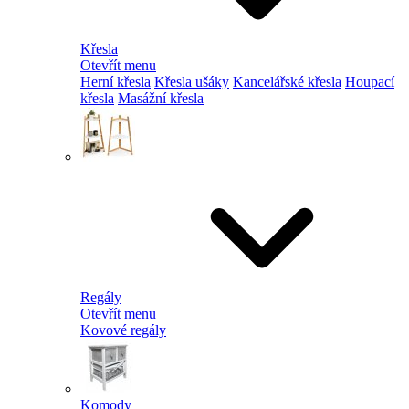
Křesla
Otevřít menu
Herní křesla
Křesla ušáky
Kancelářské křesla
Houpací
křesla
Masážní křesla
Regály
Otevřít menu
Kovové regály
Komody