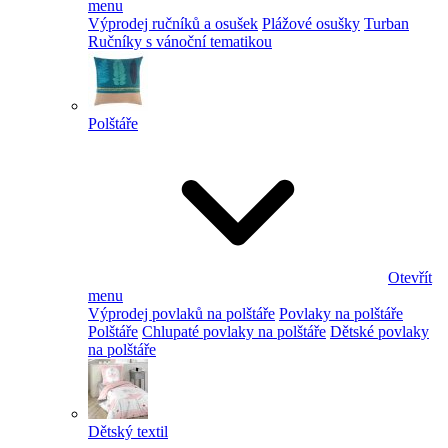
menu
Výprodej ručníků a osušek
Plážové osušky
Turban
Ručníky s vánoční tematikou
Polštáře
Otevřít
menu
Výprodej povlaků na polštáře
Povlaky na polštáře
Polštáře
Chlupaté povlaky na polštáře
Dětské povlaky
na polštáře
Dětský textil