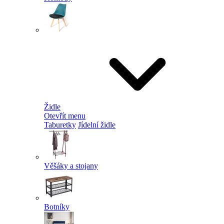
Židle
Otevřít menu
Taburetky
Jídelní židle
Věšáky a stojany
Botníky