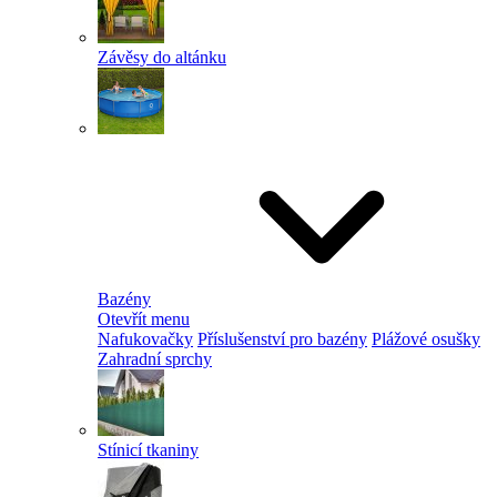
Závěsy do altánku
Bazény
Otevřít menu
Nafukovačky
Příslušenství pro bazény
Plážové osušky
Zahradní sprchy
Stínicí tkaniny