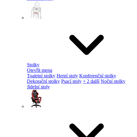
Stolky
Otevřít menu
Toaletní stolky
Herní stoly
Konferenční stolky
Dekorační stolky
Psací stoly
+ 2 další
Noční stolky
Jídelní stoly