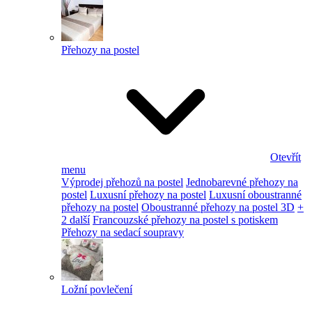
Přehozy na postel
Otevřít
menu
Výprodej přehozů na postel
Jednobarevné přehozy na
postel
Luxusní přehozy na postel
Luxusní oboustranné
přehozy na postel
Oboustranné přehozy na postel 3D
+
2 další
Francouzské přehozy na postel s potiskem
Přehozy na sedací soupravy
Ložní povlečení