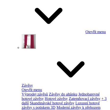
Otevřít menu
Závěsy
Otevřít menu
Výprodej závěsů
Závěsy do altánku
Jednobarevné
hotové závěsy
Hotové závěsy
Zatemňovací závěsy
+ 3
další
Skandinávské hotové závěsy
Luxusní hotové
závěsy s potiskem 3D
Moderní závěsy k přehozem