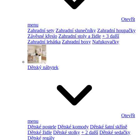
Otevřít
menu
Zahradní sety
Zahradní slunečníky
Zahradní houpačky
Závěsné křeslo
Zahradní stoly a židle
+ 3 další
Zahradní lehátka
Zahradní boxy
Nafukovačky
Dětský nábytek
Otevřít
menu
Dětské postele
Dětské komody
Dětské šatní skříně
Dětské židle
Dětské stolky
+ 2 další
Dětské sedačky
Dětské regály