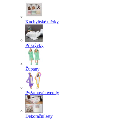
Kuchyňské utěrky
Přikrývky
Župany
Pyžamové overaly
Dekorační sety