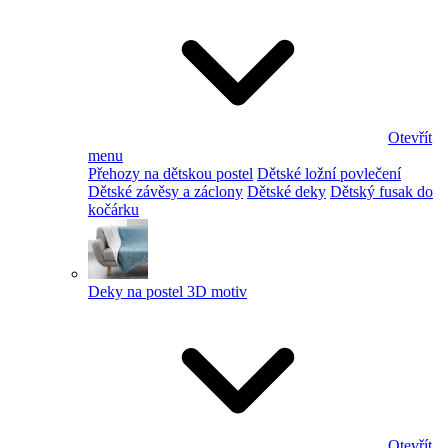
Otevřít
menu
Přehozy na dětskou postel
Dětské ložní povlečení
Dětské závěsy a záclony
Dětské deky
Dětský fusak do
kočárku
Deky na postel 3D motiv
Otevřít