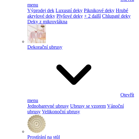
menu
Výprodej dek
Luxusní deky
Piknikové deky
Hrubé
akrylové deky
Plyšové deky
+ 2 další
Chlupaté deky
Deky z mikrovlákna
Dekorační ubrusy
Otevřít
menu
Jednobarevné ubrusy
Ubrusy se vzorem
Vánoční
ubrusy
Velikonoční ubrusy
Prostírání na stůl