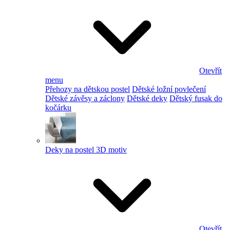
Otevřít
menu
Přehozy na dětskou postel
Dětské ložní povlečení
Dětské závěsy a záclony
Dětské deky
Dětský fusak do
kočárku
Deky na postel 3D motiv
Otevřít