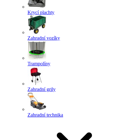
Krycí plachty
Zahradní vozíky
Trampolíny
Zahradní grily
Zahradní technika