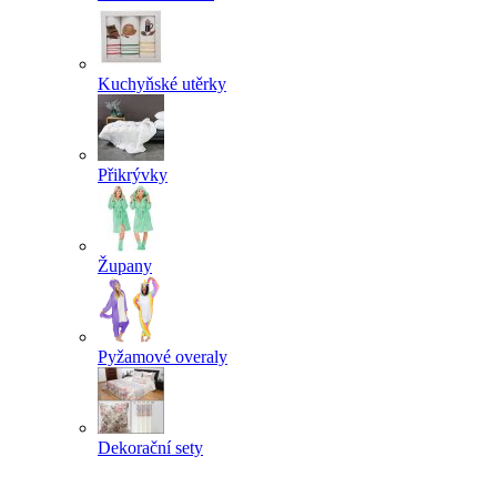
Kuchyňské utěrky
Přikrývky
Župany
Pyžamové overaly
Dekorační sety