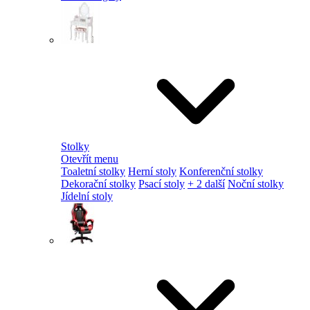
Stolky
Otevřít menu
Toaletní stolky
Herní stoly
Konferenční stolky
Dekorační stolky
Psací stoly
+ 2 další
Noční stolky
Jídelní stoly