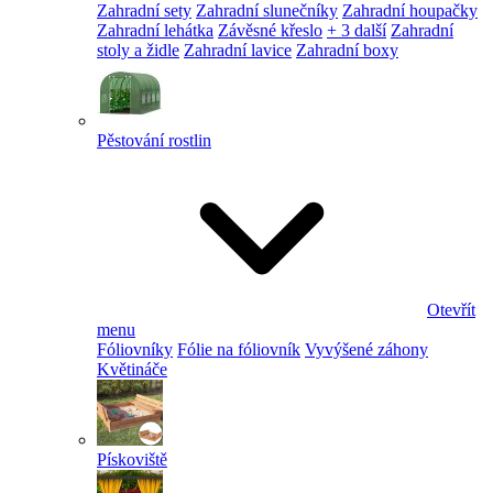
Zahradní sety
Zahradní slunečníky
Zahradní houpačky
Zahradní lehátka
Závěsné křeslo
+ 3 další
Zahradní
stoly a židle
Zahradní lavice
Zahradní boxy
Pěstování rostlin
Otevřít
menu
Fóliovníky
Fólie na fóliovník
Vyvýšené záhony
Květináče
Pískoviště