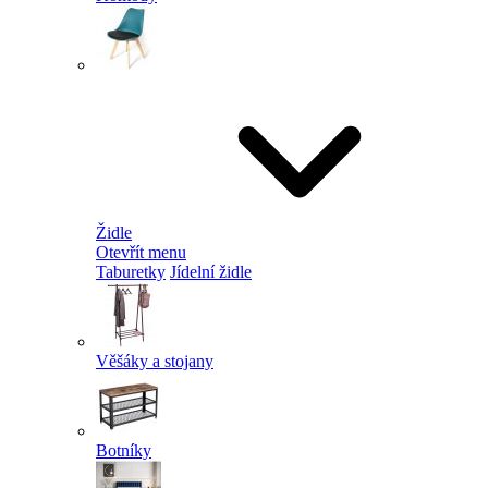
Židle
Otevřít menu
Taburetky
Jídelní židle
Věšáky a stojany
Botníky