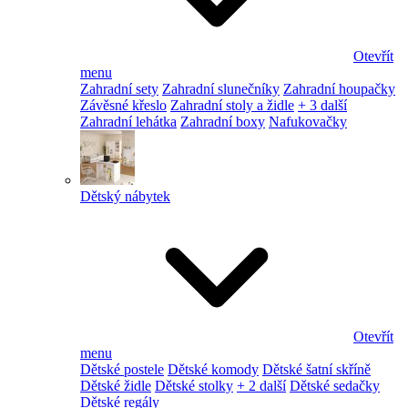
Otevřít
menu
Zahradní sety
Zahradní slunečníky
Zahradní houpačky
Závěsné křeslo
Zahradní stoly a židle
+ 3 další
Zahradní lehátka
Zahradní boxy
Nafukovačky
Dětský nábytek
Otevřít
menu
Dětské postele
Dětské komody
Dětské šatní skříně
Dětské židle
Dětské stolky
+ 2 další
Dětské sedačky
Dětské regály