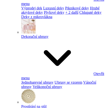
menu
Výprodej dek
Luxusní deky
Piknikové deky
Hrubé
akrylové deky
Plyšové deky
+ 2 další
Chlupaté deky
Deky z mikrovlákna
Dekorační ubrusy
Otevřít
menu
Jednobarevné ubrusy
Ubrusy se vzorem
Vánoční
ubrusy
Velikonoční ubrusy
Prostírání na stůl