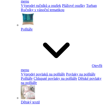
menu
Výprodej ručníků a osušek
Plážové osušky
Turban
Ručníky s vánoční tematikou
Polštáře
Otevřít
menu
Výprodej povlaků na polštáře
Povlaky na polštáře
Polštáře
Chlupaté povlaky na polštáře
Dětské povlaky
na polštáře
Dětský textil