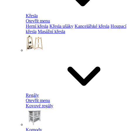
Křesla
Otevřít menu
Herní křesla
Křesla ušáky
Kancelářské křesla
Houpací
křesla
Masážní křesla
Regály
Otevřít menu
Kovové regály
Komody