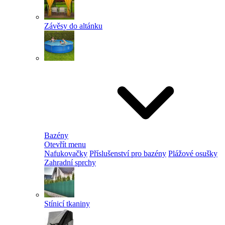
Závěsy do altánku
Bazény
Otevřít menu
Nafukovačky
Příslušenství pro bazény
Plážové osušky
Zahradní sprchy
Stínicí tkaniny