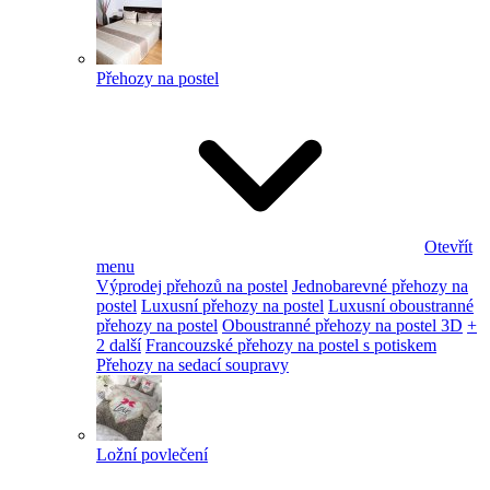
Přehozy na postel
Otevřít
menu
Výprodej přehozů na postel
Jednobarevné přehozy na
postel
Luxusní přehozy na postel
Luxusní oboustranné
přehozy na postel
Oboustranné přehozy na postel 3D
+
2 další
Francouzské přehozy na postel s potiskem
Přehozy na sedací soupravy
Ložní povlečení