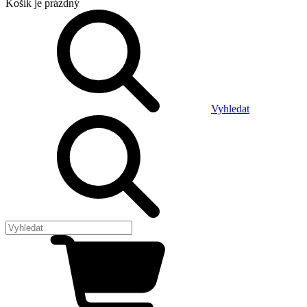
Košík
je prázdný
Vyhledat