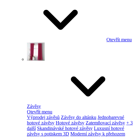
Otevřít menu
Závěsy
Otevřít menu
Výprodej závěsů
Závěsy do altánku
Jednobarevné
hotové závěsy
Hotové závěsy
Zatemňovací závěsy
+ 3
další
Skandinávské hotové závěsy
Luxusní hotové
závěsy s potiskem 3D
Moderní závěsy k přehozem