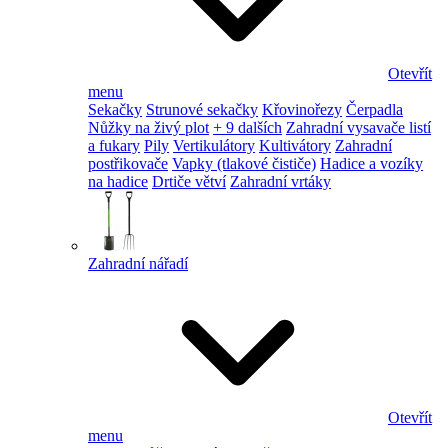
Otevřít
menu
Sekačky
Strunové sekačky
Křovinořezy
Čerpadla
Nůžky na živý plot
+ 9 dalších
Zahradní vysavače listí
a fukary
Pily
Vertikulátory
Kultivátory
Zahradní
postřikovače
Vapky (tlakové čističe)
Hadice a vozíky
na hadice
Drtiče větví
Zahradní vrtáky
Zahradní nářadí
Otevřít
menu