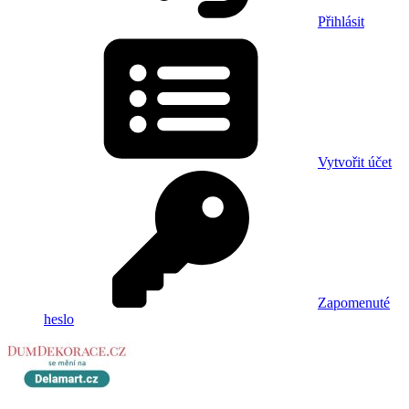
Přihlásit
Vytvořit účet
Zapomenuté
heslo