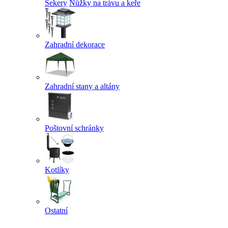
Sekery
Nůžky na trávu a keře
Zahradní dekorace
Zahradní stany a altány
Poštovní schránky
Kotlíky
Ostatní