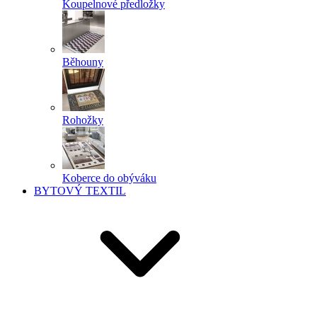
Koupelnové předložky
Běhouny
Rohožky
Koberce do obýváku
BYTOVÝ TEXTIL