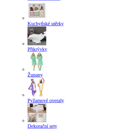
Kuchyňské utěrky
Přikrývky
Župany
Pyžamové overaly
Dekorační sety