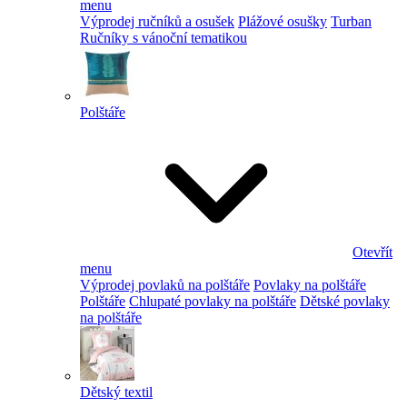
menu
Výprodej ručníků a osušek
Plážové osušky
Turban
Ručníky s vánoční tematikou
Polštáře
Otevřít
menu
Výprodej povlaků na polštáře
Povlaky na polštáře
Polštáře
Chlupaté povlaky na polštáře
Dětské povlaky
na polštáře
Dětský textil