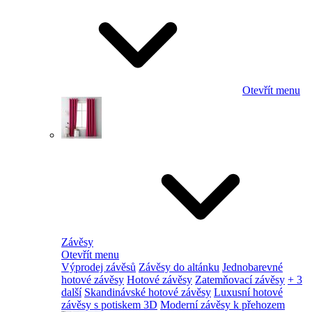
Otevřít menu
Závěsy
Otevřít menu
Výprodej závěsů
Závěsy do altánku
Jednobarevné
hotové závěsy
Hotové závěsy
Zatemňovací závěsy
+ 3
další
Skandinávské hotové závěsy
Luxusní hotové
závěsy s potiskem 3D
Moderní závěsy k přehozem