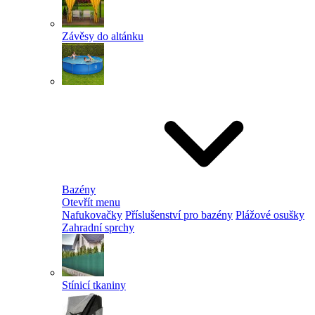
Závěsy do altánku
Bazény
Otevřít menu
Nafukovačky
Příslušenství pro bazény
Plážové osušky
Zahradní sprchy
Stínicí tkaniny