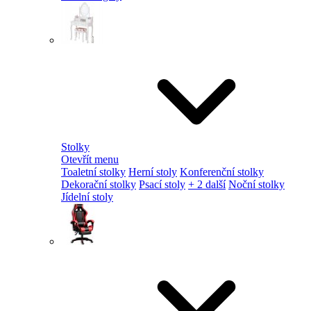
Stolky
Otevřít menu
Toaletní stolky
Herní stoly
Konferenční stolky
Dekorační stolky
Psací stoly
+ 2 další
Noční stolky
Jídelní stoly