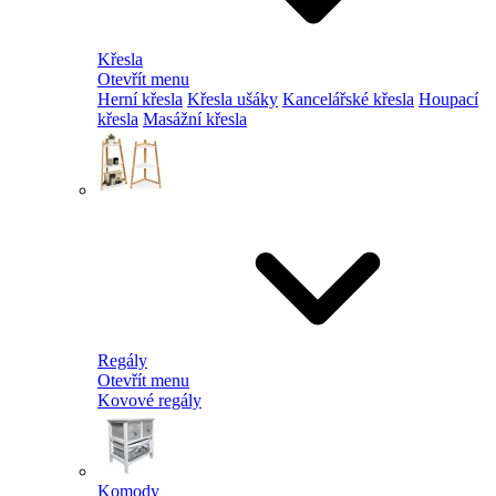
Křesla
Otevřít menu
Herní křesla
Křesla ušáky
Kancelářské křesla
Houpací
křesla
Masážní křesla
Regály
Otevřít menu
Kovové regály
Komody