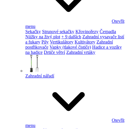
Otevřít
menu
Sekačky
Strunové sekačky
Křovinořezy
Čerpadla
Nůžky na živý plot
+ 9 dalších
Zahradní vysavače listí
a fukary
Pily
Vertikulátory
Kultivátory
Zahradní
postřikovače
Vapky (tlakové čističe)
Hadice a vozíky
na hadice
Drtiče větví
Zahradní vrtáky
Zahradní nářadí
Otevřít
menu