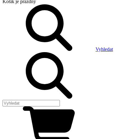
Košík
je prázdný
Vyhledat