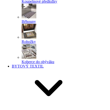
Koupelnové předložky
Běhouny
Rohožky
Koberce do obýváku
BYTOVÝ TEXTIL