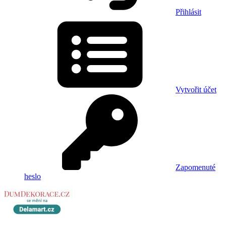
Přihlásit
Vytvořit účet
Zapomenuté
heslo