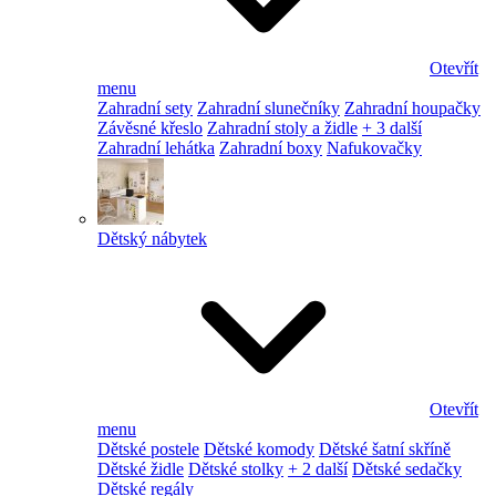
Otevřít
menu
Zahradní sety
Zahradní slunečníky
Zahradní houpačky
Závěsné křeslo
Zahradní stoly a židle
+ 3 další
Zahradní lehátka
Zahradní boxy
Nafukovačky
Dětský nábytek
Otevřít
menu
Dětské postele
Dětské komody
Dětské šatní skříně
Dětské židle
Dětské stolky
+ 2 další
Dětské sedačky
Dětské regály