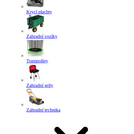
Krycí plachty
Zahradní vozíky
Trampolíny
Zahradní grily
Zahradní technika