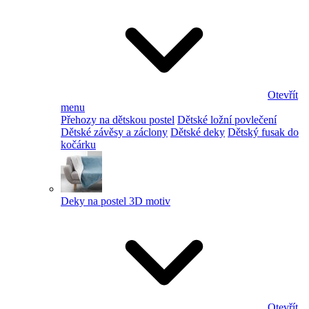
Otevřít
menu
Přehozy na dětskou postel
Dětské ložní povlečení
Dětské závěsy a záclony
Dětské deky
Dětský fusak do
kočárku
Deky na postel 3D motiv
Otevřít