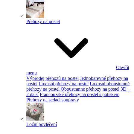
Přehozy na postel
Otevřít
menu
Výprodej přehozů na postel
Jednobarevné přehozy na
postel
Luxusní přehozy na postel
Luxusní oboustranné
přehozy na postel
Oboustranné přehozy na postel 3D
+
2 další
Francouzské přehozy na postel s potiskem
Přehozy na sedací soupravy
Ložní povlečení