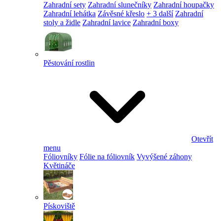
Zahradní sety
Zahradní slunečníky
Zahradní houpačky
Zahradní lehátka
Závěsné křeslo
+ 3 další
Zahradní
stoly a židle
Zahradní lavice
Zahradní boxy
Pěstování rostlin
Otevřít
menu
Fóliovníky
Fólie na fóliovník
Vyvýšené záhony
Květináče
Pískoviště