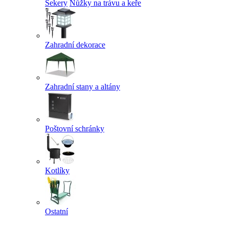
Sekery
Nůžky na trávu a keře
Zahradní dekorace
Zahradní stany a altány
Poštovní schránky
Kotlíky
Ostatní