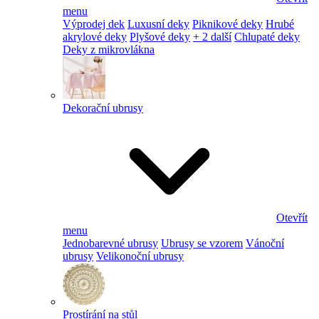
menu
Výprodej dek
Luxusní deky
Piknikové deky
Hrubé
akrylové deky
Plyšové deky
+ 2 další
Chlupaté deky
Deky z mikrovlákna
Dekorační ubrusy
Otevřít
menu
Jednobarevné ubrusy
Ubrusy se vzorem
Vánoční
ubrusy
Velikonoční ubrusy
Prostírání na stůl