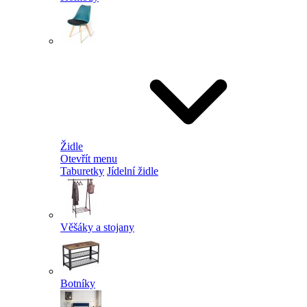
Židle
Otevřít menu
Taburetky
Jídelní židle
Věšáky a stojany
Botníky