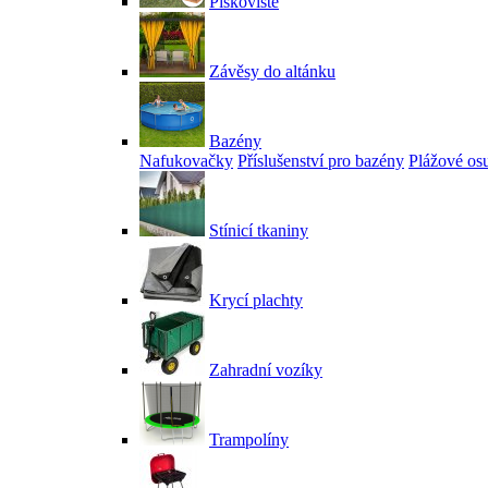
Pískoviště
Závěsy do altánku
Bazény
Nafukovačky
Příslušenství pro bazény
Plážové os
Stínicí tkaniny
Krycí plachty
Zahradní vozíky
Trampolíny