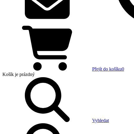
Přejít do košíku
0
Košík
je prázdný
Vyhledat