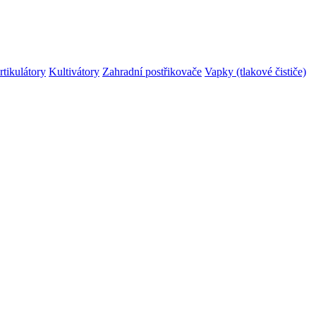
rtikulátory
Kultivátory
Zahradní postřikovače
Vapky (tlakové čističe)