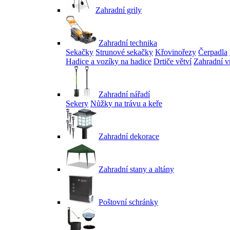
Zahradní grily
Zahradní technika
Sekačky
Strunové sekačky
Křovinořezy
Čerpadla
Hadice a vozíky na hadice
Drtiče větví
Zahradní v
Zahradní nářadí
Sekery
Nůžky na trávu a keře
Zahradní dekorace
Zahradní stany a altány
Poštovní schránky