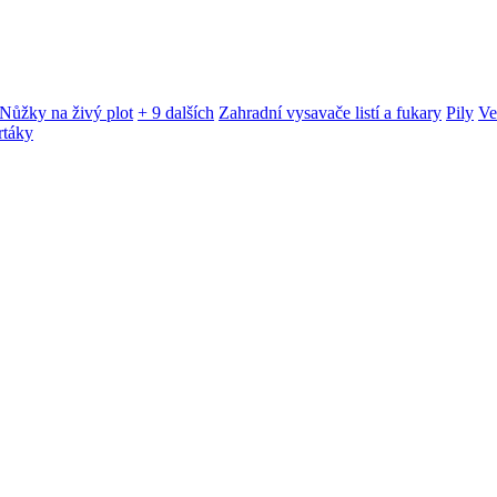
Nůžky na živý plot
+ 9 dalších
Zahradní vysavače listí a fukary
Pily
Ve
rtáky