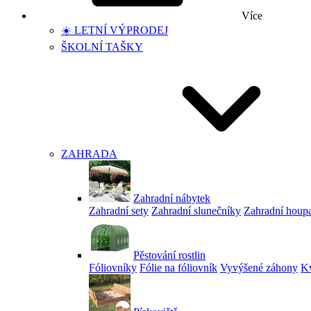
Více
☀️ LETNÍ VÝPRODEJ
ŠKOLNÍ TAŠKY
ZAHRADA
Zahradní nábytek
Zahradní sety
Zahradní slunečníky
Zahradní houp
Pěstování rostlin
Fóliovníky
Fólie na fóliovník
Vyvýšené záhony
Kv