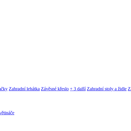
ačky
Zahradní lehátka
Závěsné křeslo
+ 3 další
Zahradní stoly a židle
Z
ětináče