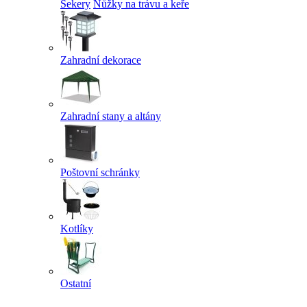
Sekery
Nůžky na trávu a keře
Zahradní dekorace
Zahradní stany a altány
Poštovní schránky
Kotlíky
Ostatní