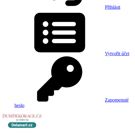
Přihlásit
Vytvořit účet
Zapomenuté
heslo