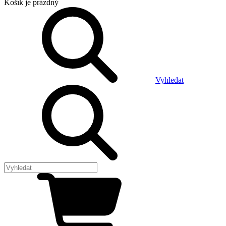
Košík
je prázdný
Vyhledat