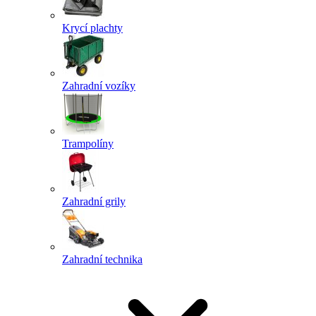
Krycí plachty
Zahradní vozíky
Trampolíny
Zahradní grily
Zahradní technika