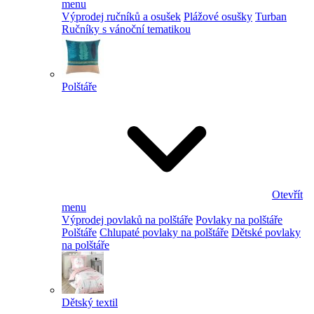
menu
Výprodej ručníků a osušek
Plážové osušky
Turban
Ručníky s vánoční tematikou
Polštáře
Otevřít
menu
Výprodej povlaků na polštáře
Povlaky na polštáře
Polštáře
Chlupaté povlaky na polštáře
Dětské povlaky
na polštáře
Dětský textil