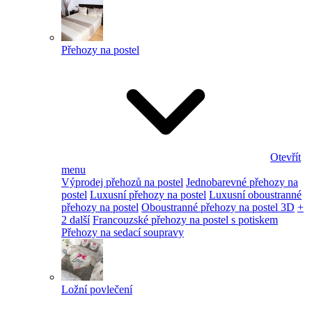
Přehozy na postel
Otevřít
menu
Výprodej přehozů na postel
Jednobarevné přehozy na
postel
Luxusní přehozy na postel
Luxusní oboustranné
přehozy na postel
Oboustranné přehozy na postel 3D
+
2 další
Francouzské přehozy na postel s potiskem
Přehozy na sedací soupravy
Ložní povlečení