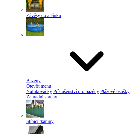
Závěsy do altánku
Bazény
Otevřít menu
Nafukovačky
Příslušenství pro bazény
Plážové osušky
Zahradní sprchy
Stínicí tkaniny