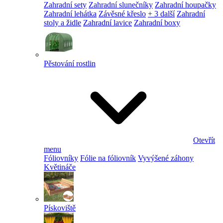
Zahradní sety
Zahradní slunečníky
Zahradní houpačky
Zahradní lehátka
Závěsné křeslo
+ 3 další
Zahradní
stoly a židle
Zahradní lavice
Zahradní boxy
Pěstování rostlin
Otevřít
menu
Fóliovníky
Fólie na fóliovník
Vyvýšené záhony
Květináče
Pískoviště