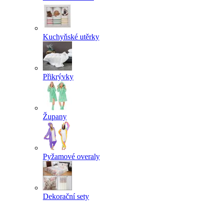
Kuchyňské utěrky
Přikrývky
Župany
Pyžamové overaly
Dekorační sety