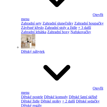
Otevřít
menu
Zahradní sety
Zahradní slunečníky
Zahradní houpačky
Závěsné křeslo
Zahradní stoly a židle
+ 3 další
Zahradní lehátka
Zahradní boxy
Nafukovačky
Dětský nábytek
Otevřít
menu
Dětské postele
Dětské komody
Dětské šatní skříně
Dětské židle
Dětské stolky
+ 2 další
Dětské sedačky
Dětské regály