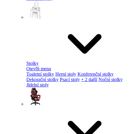
Stolky
Otevřít menu
Toaletní stolky
Herní stoly
Konferenční stolky
Dekorační stolky
Psací stoly
+ 2 další
Noční stolky
Jídelní stoly