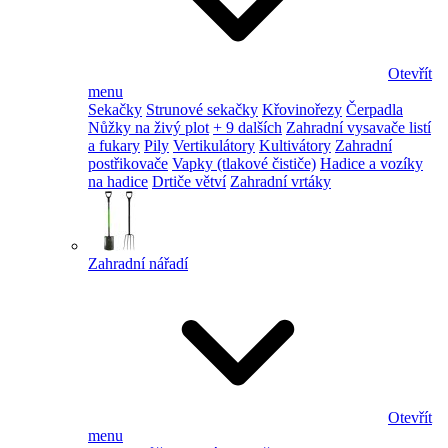
Otevřít
menu
Sekačky
Strunové sekačky
Křovinořezy
Čerpadla
Nůžky na živý plot
+ 9 dalších
Zahradní vysavače listí
a fukary
Pily
Vertikulátory
Kultivátory
Zahradní
postřikovače
Vapky (tlakové čističe)
Hadice a vozíky
na hadice
Drtiče větví
Zahradní vrtáky
Zahradní nářadí
Otevřít
menu