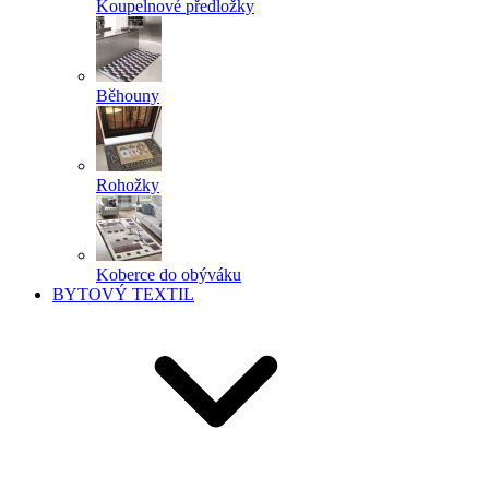
Koupelnové předložky
Běhouny
Rohožky
Koberce do obýváku
BYTOVÝ TEXTIL