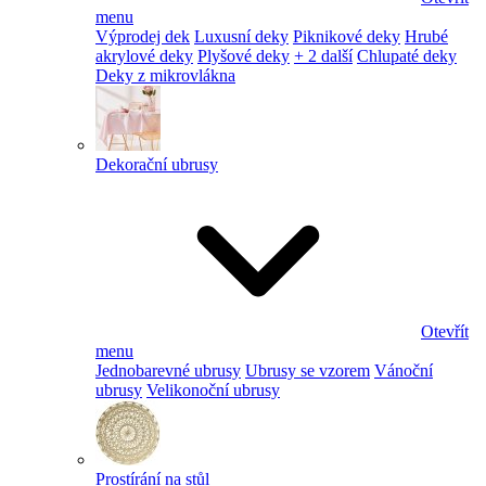
menu
Výprodej dek
Luxusní deky
Piknikové deky
Hrubé
akrylové deky
Plyšové deky
+ 2 další
Chlupaté deky
Deky z mikrovlákna
Dekorační ubrusy
Otevřít
menu
Jednobarevné ubrusy
Ubrusy se vzorem
Vánoční
ubrusy
Velikonoční ubrusy
Prostírání na stůl