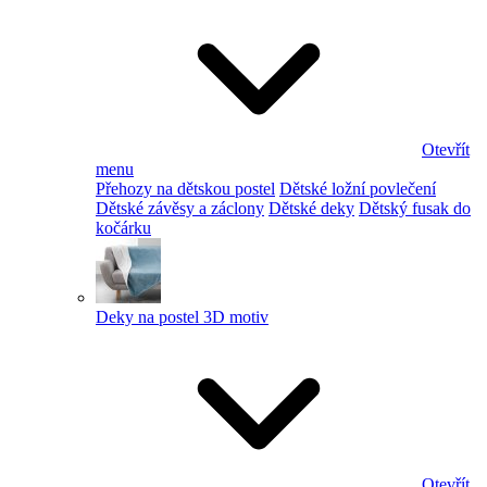
Otevřít
menu
Přehozy na dětskou postel
Dětské ložní povlečení
Dětské závěsy a záclony
Dětské deky
Dětský fusak do
kočárku
Deky na postel 3D motiv
Otevřít