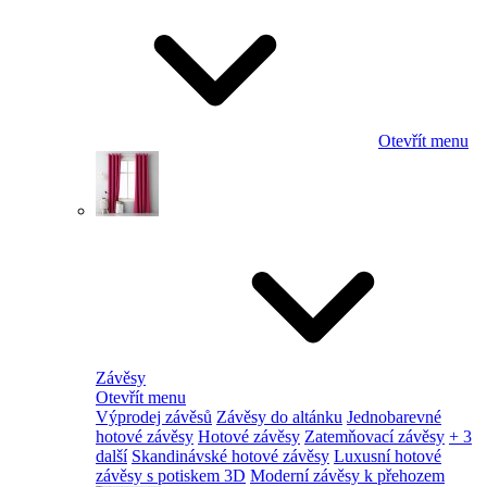
Otevřít menu
Závěsy
Otevřít menu
Výprodej závěsů
Závěsy do altánku
Jednobarevné
hotové závěsy
Hotové závěsy
Zatemňovací závěsy
+ 3
další
Skandinávské hotové závěsy
Luxusní hotové
závěsy s potiskem 3D
Moderní závěsy k přehozem