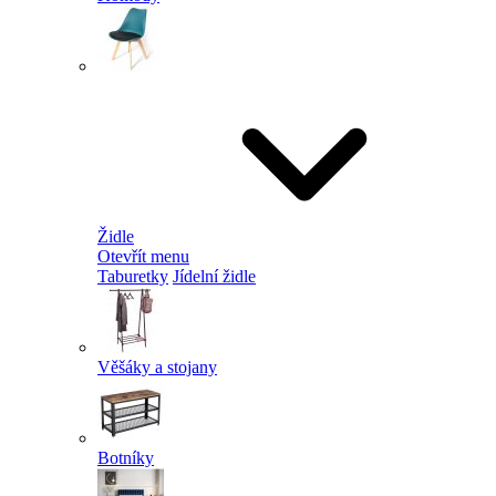
Židle
Otevřít menu
Taburetky
Jídelní židle
Věšáky a stojany
Botníky