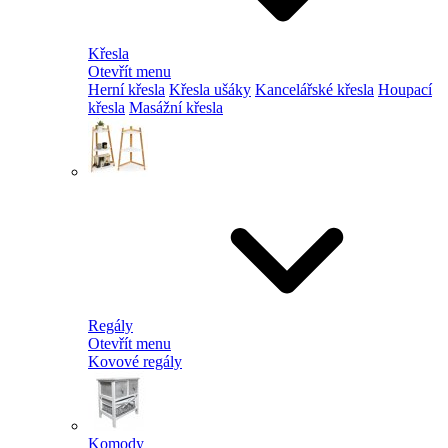
Křesla
Otevřít menu
Herní křesla
Křesla ušáky
Kancelářské křesla
Houpací
křesla
Masážní křesla
Regály
Otevřít menu
Kovové regály
Komody