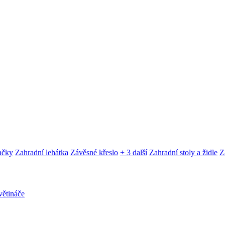
ačky
Zahradní lehátka
Závěsné křeslo
+ 3 další
Zahradní stoly a židle
Z
ětináče