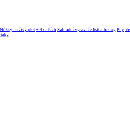
Nůžky na živý plot
+ 9 dalších
Zahradní vysavače listí a fukary
Pily
Ve
rtáky