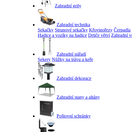
Zahradní grily
Zahradní technika
Sekačky
Strunové sekačky
Křovinořezy
Čerpadla
Hadice a vozíky na hadice
Drtiče větví
Zahradní v
Zahradní nářadí
Sekery
Nůžky na trávu a keře
Zahradní dekorace
Zahradní stany a altány
Poštovní schránky