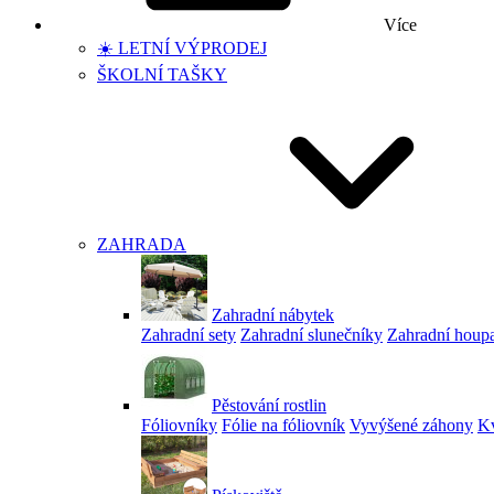
Více
☀️ LETNÍ VÝPRODEJ
ŠKOLNÍ TAŠKY
ZAHRADA
Zahradní nábytek
Zahradní sety
Zahradní slunečníky
Zahradní houp
Pěstování rostlin
Fóliovníky
Fólie na fóliovník
Vyvýšené záhony
Kv