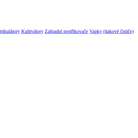
rtikulátory
Kultivátory
Zahradní postřikovače
Vapky (tlakové čističe)