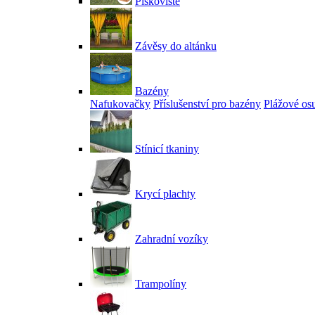
Pískoviště
Závěsy do altánku
Bazény
Nafukovačky
Příslušenství pro bazény
Plážové os
Stínicí tkaniny
Krycí plachty
Zahradní vozíky
Trampolíny