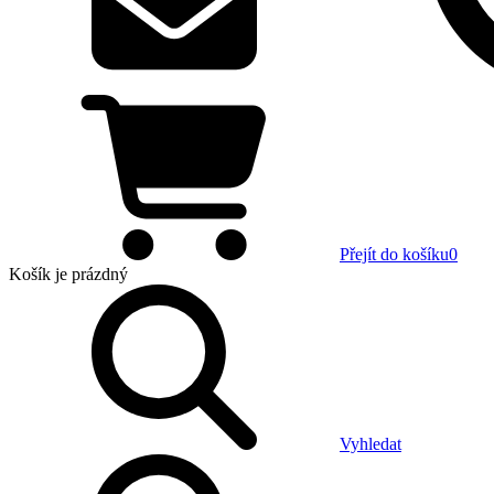
Přejít do košíku
0
Košík
je prázdný
Vyhledat